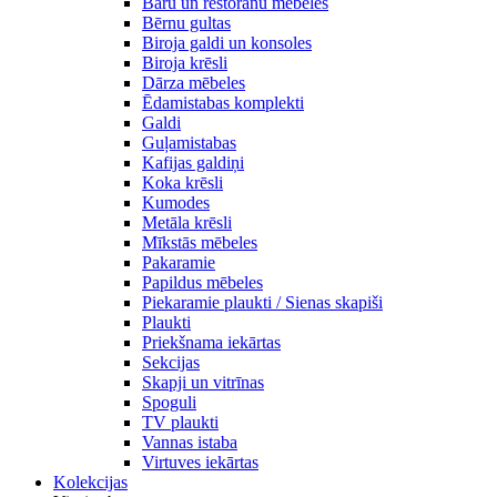
Bāru un restorānu mēbeles
Bērnu gultas
Biroja galdi un konsoles
Biroja krēsli
Dārza mēbeles
Ēdamistabas komplekti
Galdi
Guļamistabas
Kafijas galdiņi
Koka krēsli
Kumodes
Metāla krēsli
Mīkstās mēbeles
Pakaramie
Papildus mēbeles
Piekaramie plaukti / Sienas skapiši
Plaukti
Priekšnama iekārtas
Sekcijas
Skapji un vitrīnas
Spoguli
TV plaukti
Vannas istaba
Virtuves iekārtas
Kolekcijas