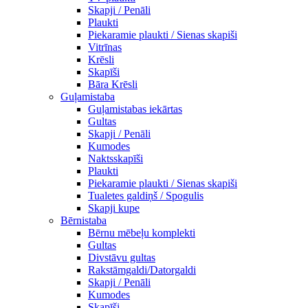
Skapji / Penāli
Plaukti
Piekaramie plaukti / Sienas skapiši
Vitrīnas
Krēsli
Skapīši
Bāra Krēsli
Guļamistaba
Guļamistabas iekārtas
Gultas
Skapji / Penāli
Kumodes
Naktsskapīši
Plaukti
Piekaramie plaukti / Sienas skapiši
Tualetes galdiņš / Spogulis
Skapji kupe
Bērnistaba
Bērnu mēbeļu komplekti
Gultas
Divstāvu gultas
Rakstāmgaldi/Datorgaldi
Skapji / Penāli
Kumodes
Skapīši