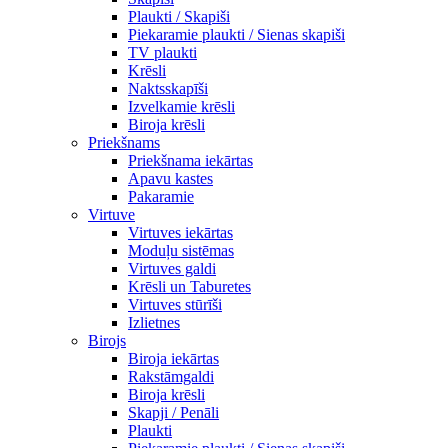
Plaukti / Skapiši
Piekaramie plaukti / Sienas skapiši
TV plaukti
Krēsli
Naktsskapīši
Izvelkamie krēsli
Biroja krēsli
Priekšnams
Priekšnama iekārtas
Apavu kastes
Pakaramie
Virtuve
Virtuves iekārtas
Moduļu sistēmas
Virtuves galdi
Krēsli un Taburetes
Virtuves stūrīši
Izlietnes
Birojs
Biroja iekārtas
Rakstāmgaldi
Biroja krēsli
Skapji / Penāli
Plaukti