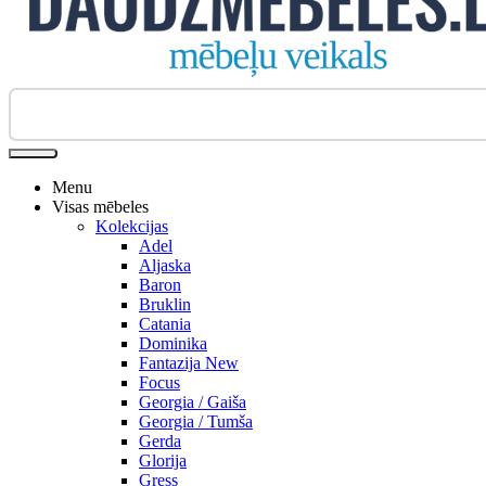
Biroja krēsli
Menu
Visas mēbeles
Kolekcijas
Adel
Aljaska
Baron
Bruklin
Catania
Dominika
Fantazija New
Focus
Georgia / Gaiša
Georgia / Tumša
Gerda
Glorija
Gress