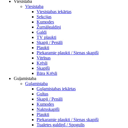
Viesistaba
Viesistaba
Viesistabas iekārtas
Sekcijas
Kumodes
Žurnālgaldiņi
Galdi
TV plaukti
Skapji / Penāli
Plaukti
Piekaramie plaukti / Sienas skapiši
Vitrīnas
Krēsli
Skapīši
Bāra Krēsli
Guļamistaba
Guļamistaba
Guļamistabas iekārtas
Gultas
Skapji / Penāli
Kumodes
Naktsskapīši
Plaukti
Piekaramie plaukti / Sienas skapiši
Tualetes galdiņš / Spogulis