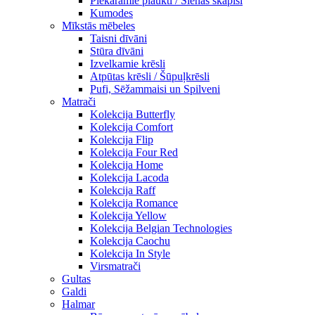
Piekaramie plaukti / Sienas skapiši
Kumodes
Mīkstās mēbeles
Taisni dīvāni
Stūra dīvāni
Izvelkamie krēsli
Atpūtas krēsli / Šūpuļkrēsli
Pufi, Sēžammaisi un Spilveni
Matrači
Kolekcija Butterfly
Kolekcija Comfort
Kolekcija Flip
Kolekcija Four Red
Kolekcija Home
Kolekcija Lacoda
Kolekcija Raff
Kolekcija Romance
Kolekcija Yellow
Kolekcija Belgian Technologies
Kolekcija Caochu
Kolekcija In Style
Virsmatrači
Gultas
Galdi
Halmar