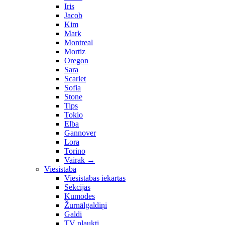
Iris
Jacob
Kim
Mark
Montreal
Mortiz
Oregon
Sara
Scarlet
Sofia
Stone
Tips
Tokio
Elba
Gannover
Lora
Torino
Vairak
→
Viesistaba
Viesistabas iekārtas
Sekcijas
Kumodes
Žurnālgaldiņi
Galdi
TV plaukti