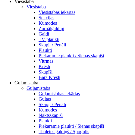
Viesistaba
Viesistaba
Viesistabas iekārtas
Sekcijas
Kumodes
Žurnālgaldiņi
Galdi
TV plaukti
Skapji / Penāli
Plaukti
Piekaramie plaukti / Sienas skapiši
Vitrīnas
Krēsli
Skapīši
Bāra Krēsli
Guļamistaba
Guļamistaba
Guļamistabas iekārtas
Gultas
Skapji / Penāli
Kumodes
Naktsskapīši
Plaukti
Piekaramie plaukti / Sienas skapiši
Tualetes galdiņš / Spogulis