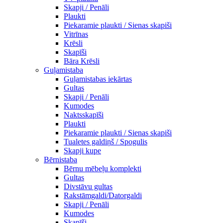
Skapji / Penāli
Plaukti
Piekaramie plaukti / Sienas skapiši
Vitrīnas
Krēsli
Skapīši
Bāra Krēsli
Guļamistaba
Guļamistabas iekārtas
Gultas
Skapji / Penāli
Kumodes
Naktsskapīši
Plaukti
Piekaramie plaukti / Sienas skapiši
Tualetes galdiņš / Spogulis
Skapji kupe
Bērnistaba
Bērnu mēbeļu komplekti
Gultas
Divstāvu gultas
Rakstāmgaldi/Datorgaldi
Skapji / Penāli
Kumodes
Skapīši