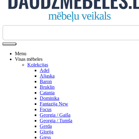
Biroja krēsli
Menu
Visas mēbeles
Kolekcijas
Adel
Aljaska
Baron
Bruklin
Catania
Dominika
Fantazija New
Focus
Georgia / Gaiša
Georgia / Tumša
Gerda
Glorija
Gress