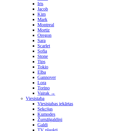
Iris
Jacob
Kim
Mark
Montreal
Mortiz
Oregon
Sara
Scarlet
Sofia
Stone
Tips
Tokio
Elba
Gannover
Lora
Torino
Vairak
→
Viesistaba
Viesistabas iekārtas
Sekcijas
Kumodes
Žurnālgaldiņi
Galdi
TV plaukti