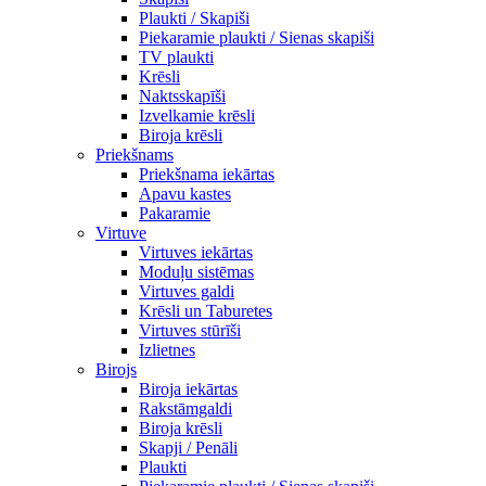
Plaukti / Skapiši
Piekaramie plaukti / Sienas skapiši
TV plaukti
Krēsli
Naktsskapīši
Izvelkamie krēsli
Biroja krēsli
Priekšnams
Priekšnama iekārtas
Apavu kastes
Pakaramie
Virtuve
Virtuves iekārtas
Moduļu sistēmas
Virtuves galdi
Krēsli un Taburetes
Virtuves stūrīši
Izlietnes
Birojs
Biroja iekārtas
Rakstāmgaldi
Biroja krēsli
Skapji / Penāli
Plaukti