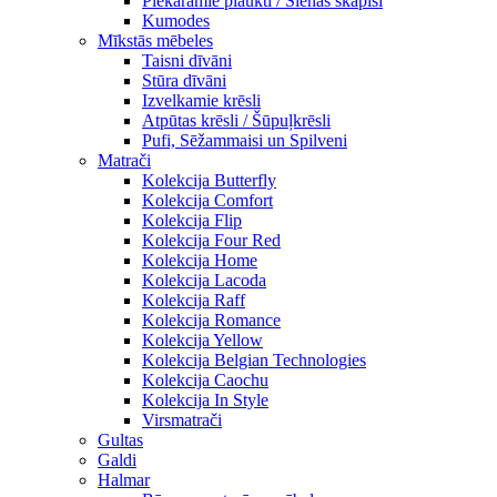
Piekaramie plaukti / Sienas skapiši
Kumodes
Mīkstās mēbeles
Taisni dīvāni
Stūra dīvāni
Izvelkamie krēsli
Atpūtas krēsli / Šūpuļkrēsli
Pufi, Sēžammaisi un Spilveni
Matrači
Kolekcija Butterfly
Kolekcija Comfort
Kolekcija Flip
Kolekcija Four Red
Kolekcija Home
Kolekcija Lacoda
Kolekcija Raff
Kolekcija Romance
Kolekcija Yellow
Kolekcija Belgian Technologies
Kolekcija Caochu
Kolekcija In Style
Virsmatrači
Gultas
Galdi
Halmar