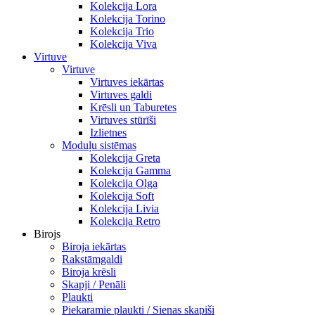
Kolekcija Lora
Kolekcija Torino
Kolekcija Trio
Kolekcija Viva
Virtuve
Virtuve
Virtuves iekārtas
Virtuves galdi
Krēsli un Taburetes
Virtuves stūrīši
Izlietnes
Moduļu sistēmas
Kolekcija Greta
Kolekcija Gamma
Kolekcija Olga
Kolekcija Soft
Kolekcija Livia
Kolekcija Retro
Birojs
Biroja iekārtas
Rakstāmgaldi
Biroja krēsli
Skapji / Penāli
Plaukti
Piekaramie plaukti / Sienas skapiši