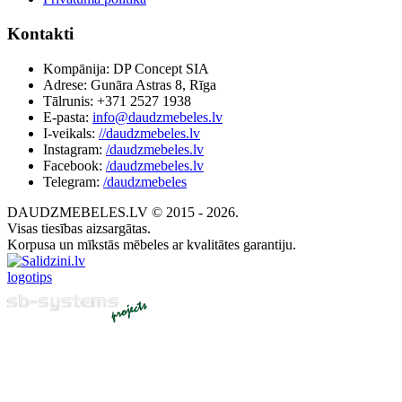
Kontakti
Kompānija: DP Concept SIA
Adrese: Gunāra Astras 8, Rīga
Tālrunis: +371 2527 1938
E-pasta:
info@daudzmebeles.lv
I-veikals:
//daudzmebeles.lv
Instagram:
/daudzmebeles.lv
Facebook:
/daudzmebeles.lv
Telegram:
/daudzmebeles
DAUDZMEBELES.LV © 2015 - 2026.
Visas tiesības aizsargātas.
Korpusa un mīkstās mēbeles ar kvalitātes garantiju.