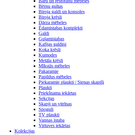
Bāru un restorānu mēbeles
Bērnu gultas
Biroja galdi un konsoles
Biroja krēsli
Dārza mēbeles
Ēdamistabas komplekti
Galdi
Guļamistabas
Kafijas galdiņi
Koka krēsli
Kumodes
Metāla krēsli
Mīkstās mēbeles
Pakaramie
Papildus mēbeles
Piekaramie plaukti / Sienas skapiši
Plaukti
Priekšnama iekārtas
Sekcijas
Skapji un vitrīnas
Spoguli
TV plaukti
Vannas istaba
Virtuves iekārtas
Kolekcijas