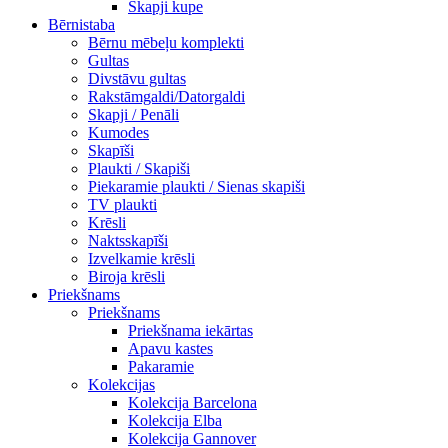
Skapji kupe
Bērnistaba
Bērnu mēbeļu komplekti
Gultas
Divstāvu gultas
Rakstāmgaldi/Datorgaldi
Skapji / Penāli
Kumodes
Skapīši
Plaukti / Skapiši
Piekaramie plaukti / Sienas skapiši
TV plaukti
Krēsli
Naktsskapīši
Izvelkamie krēsli
Biroja krēsli
Priekšnams
Priekšnams
Priekšnama iekārtas
Apavu kastes
Pakaramie
Kolekcijas
Kolekcija Barcelona
Kolekcija Elba
Kolekcija Gannover