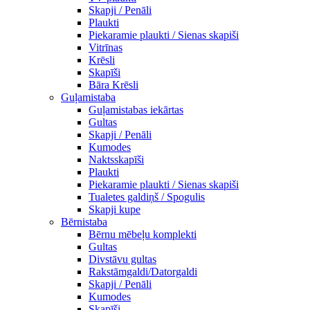
Skapji / Penāli
Plaukti
Piekaramie plaukti / Sienas skapiši
Vitrīnas
Krēsli
Skapīši
Bāra Krēsli
Guļamistaba
Guļamistabas iekārtas
Gultas
Skapji / Penāli
Kumodes
Naktsskapīši
Plaukti
Piekaramie plaukti / Sienas skapiši
Tualetes galdiņš / Spogulis
Skapji kupe
Bērnistaba
Bērnu mēbeļu komplekti
Gultas
Divstāvu gultas
Rakstāmgaldi/Datorgaldi
Skapji / Penāli
Kumodes
Skapīši