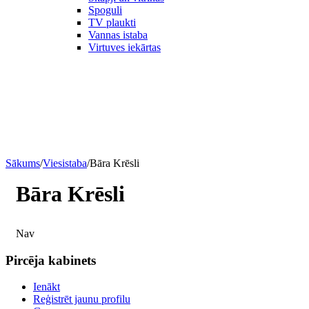
Spoguli
TV plaukti
Vannas istaba
Virtuves iekārtas
Sākums
/
Viesistaba
/
Bāra Krēsli
Bāra Krēsli
Nav
Pircēja kabinets
Ienākt
Reģistrēt jaunu profilu