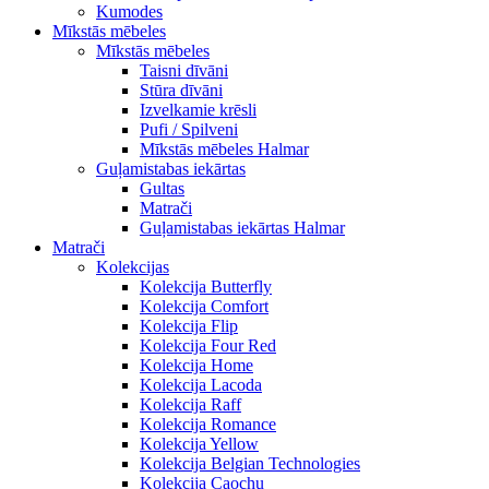
Kumodes
Mīkstās mēbeles
Mīkstās mēbeles
Taisni dīvāni
Stūra dīvāni
Izvelkamie krēsli
Pufi / Spilveni
Mīkstās mēbeles Halmar
Guļamistabas iekārtas
Gultas
Matrači
Guļamistabas iekārtas Halmar
Matrači
Kolekcijas
Kolekcija Butterfly
Kolekcija Comfort
Kolekcija Flip
Kolekcija Four Red
Kolekcija Home
Kolekcija Lacoda
Kolekcija Raff
Kolekcija Romance
Kolekcija Yellow
Kolekcija Belgian Technologies
Kolekcija Caochu