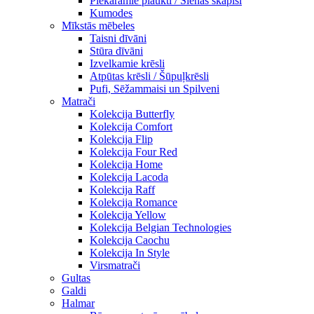
Piekaramie plaukti / Sienas skapiši
Kumodes
Mīkstās mēbeles
Taisni dīvāni
Stūra dīvāni
Izvelkamie krēsli
Atpūtas krēsli / Šūpuļkrēsli
Pufi, Sēžammaisi un Spilveni
Matrači
Kolekcija Butterfly
Kolekcija Comfort
Kolekcija Flip
Kolekcija Four Red
Kolekcija Home
Kolekcija Lacoda
Kolekcija Raff
Kolekcija Romance
Kolekcija Yellow
Kolekcija Belgian Technologies
Kolekcija Caochu
Kolekcija In Style
Virsmatrači
Gultas
Galdi
Halmar