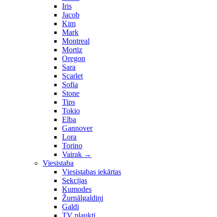
Iris
Jacob
Kim
Mark
Montreal
Mortiz
Oregon
Sara
Scarlet
Sofia
Stone
Tips
Tokio
Elba
Gannover
Lora
Torino
Vairak
→
Viesistaba
Viesistabas iekārtas
Sekcijas
Kumodes
Žurnālgaldiņi
Galdi
TV plaukti