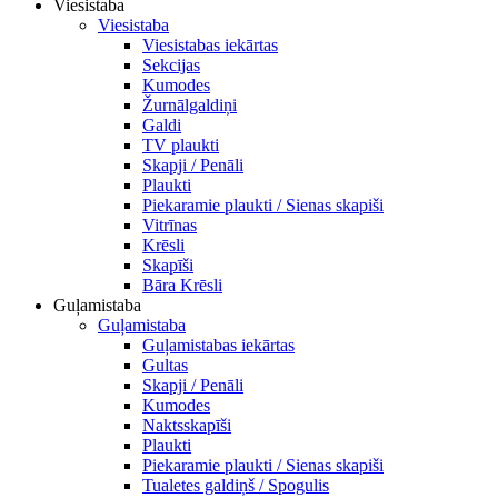
Viesistaba
Viesistaba
Viesistabas iekārtas
Sekcijas
Kumodes
Žurnālgaldiņi
Galdi
TV plaukti
Skapji / Penāli
Plaukti
Piekaramie plaukti / Sienas skapiši
Vitrīnas
Krēsli
Skapīši
Bāra Krēsli
Guļamistaba
Guļamistaba
Guļamistabas iekārtas
Gultas
Skapji / Penāli
Kumodes
Naktsskapīši
Plaukti
Piekaramie plaukti / Sienas skapiši
Tualetes galdiņš / Spogulis