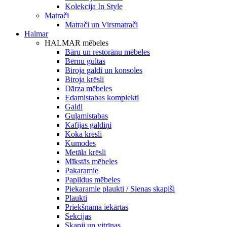
Kolekcija In Style
Matrači
Matrači un Virsmatrači
Halmar
HALMAR mēbeles
Bāru un restorānu mēbeles
Bērnu gultas
Biroja galdi un konsoles
Biroja krēsli
Dārza mēbeles
Ēdamistabas komplekti
Galdi
Guļamistabas
Kafijas galdiņi
Koka krēsli
Kumodes
Metāla krēsli
Mīkstās mēbeles
Pakaramie
Papildus mēbeles
Piekaramie plaukti / Sienas skapiši
Plaukti
Priekšnama iekārtas
Sekcijas
Skapji un vitrīnas