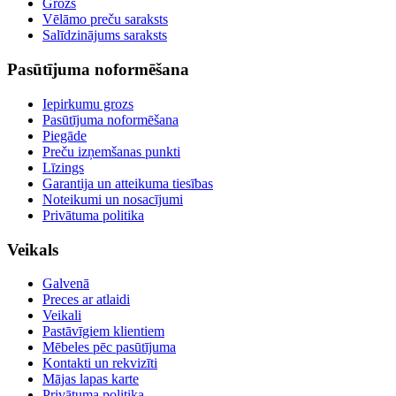
Grozs
Vēlāmo preču saraksts
Salīdzinājums saraksts
Pasūtījuma noformēšana
Iepirkumu grozs
Pasūtījuma noformēšana
Piegāde
Preču izņemšanas punkti
Līzings
Garantija un atteikuma tiesības
Noteikumi un nosacījumi
Privātuma politika
Veikals
Galvenā
Preces ar atlaidi
Veikali
Pastāvīgiem klientiem
Mēbeles pēc pasūtījuma
Kontakti un rekvizīti
Mājas lapas karte
Privātuma politika