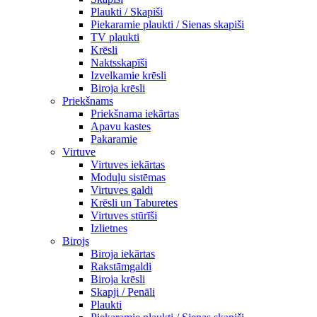
Plaukti / Skapiši
Piekaramie plaukti / Sienas skapiši
TV plaukti
Krēsli
Naktsskapīši
Izvelkamie krēsli
Biroja krēsli
Priekšnams
Priekšnama iekārtas
Apavu kastes
Pakaramie
Virtuve
Virtuves iekārtas
Moduļu sistēmas
Virtuves galdi
Krēsli un Taburetes
Virtuves stūrīši
Izlietnes
Birojs
Biroja iekārtas
Rakstāmgaldi
Biroja krēsli
Skapji / Penāli
Plaukti