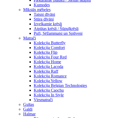
Piekaramie plaukti / Sienas skapiši
Kumodes
Mīkstās mēbeles
Taisni dīvāni
Stūra dīvāni
Izvelkamie krēsli
Atpūtas krēsli / Šūpuļkrēsli
Pufi, Sēžammaisi un Spilveni
Matrači
Kolekcija Butterfly
Kolekcija Comfort
Kolekcija Flip
Kolekcija Four Red
Kolekcija Home
Kolekcija Lacoda
Kolekcija Raff
Kolekcija Romance
Kolekcija Yellow
Kolekcija Belgian Technologies
Kolekcija Caochu
Kolekcija In Style
Virsmatrači
Gultas
Galdi
Halmar