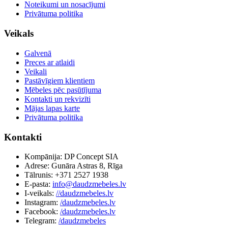
Noteikumi un nosacījumi
Privātuma politika
Veikals
Galvenā
Preces ar atlaidi
Veikali
Pastāvīgiem klientiem
Mēbeles pēc pasūtījuma
Kontakti un rekvizīti
Mājas lapas karte
Privātuma politika
Kontakti
Kompānija: DP Concept SIA
Adrese: Gunāra Astras 8, Rīga
Tālrunis: +371 2527 1938
E-pasta:
info@daudzmebeles.lv
I-veikals:
//daudzmebeles.lv
Instagram:
/daudzmebeles.lv
Facebook:
/daudzmebeles.lv
Telegram:
/daudzmebeles