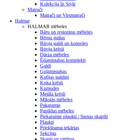
Kolekcija In Style
Matrači
Matrači un Virsmatrači
Halmar
HALMAR mēbeles
Bāru un restorānu mēbeles
Bērnu gultas
Biroja galdi un konsoles
Biroja krēsli
Dārza mēbeles
Ēdamistabas komplekti
Galdi
Guļamistabas
Kafijas galdiņi
Koka krēsli
Kumodes
Metāla krēsli
Mīkstās mēbeles
Pakaramie
Papildus mēbeles
Piekaramie plaukti / Sienas skapiši
Plaukti
Priekšnama iekārtas
Sekcijas
Skapji un vitrīnas