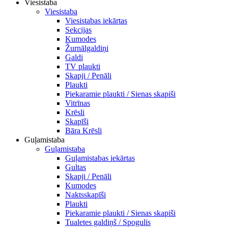
Viesistaba
Viesistaba
Viesistabas iekārtas
Sekcijas
Kumodes
Žurnālgaldiņi
Galdi
TV plaukti
Skapji / Penāli
Plaukti
Piekaramie plaukti / Sienas skapiši
Vitrīnas
Krēsli
Skapīši
Bāra Krēsli
Guļamistaba
Guļamistaba
Guļamistabas iekārtas
Gultas
Skapji / Penāli
Kumodes
Naktsskapīši
Plaukti
Piekaramie plaukti / Sienas skapiši
Tualetes galdiņš / Spogulis