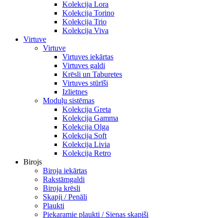
Kolekcija Lora
Kolekcija Torino
Kolekcija Trio
Kolekcija Viva
Virtuve
Virtuve
Virtuves iekārtas
Virtuves galdi
Krēsli un Taburetes
Virtuves stūrīši
Izlietnes
Moduļu sistēmas
Kolekcija Greta
Kolekcija Gamma
Kolekcija Olga
Kolekcija Soft
Kolekcija Livia
Kolekcija Retro
Birojs
Biroja iekārtas
Rakstāmgaldi
Biroja krēsli
Skapji / Penāli
Plaukti
Piekaramie plaukti / Sienas skapiši