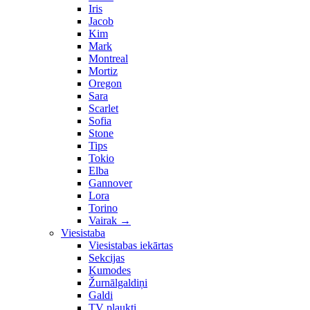
Iris
Jacob
Kim
Mark
Montreal
Mortiz
Oregon
Sara
Scarlet
Sofia
Stone
Tips
Tokio
Elba
Gannover
Lora
Torino
Vairak
→
Viesistaba
Viesistabas iekārtas
Sekcijas
Kumodes
Žurnālgaldiņi
Galdi
TV plaukti