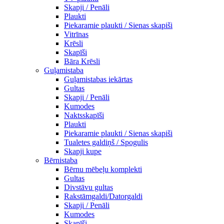
Skapji / Penāli
Plaukti
Piekaramie plaukti / Sienas skapiši
Vitrīnas
Krēsli
Skapīši
Bāra Krēsli
Guļamistaba
Guļamistabas iekārtas
Gultas
Skapji / Penāli
Kumodes
Naktsskapīši
Plaukti
Piekaramie plaukti / Sienas skapiši
Tualetes galdiņš / Spogulis
Skapji kupe
Bērnistaba
Bērnu mēbeļu komplekti
Gultas
Divstāvu gultas
Rakstāmgaldi/Datorgaldi
Skapji / Penāli
Kumodes
Skapīši