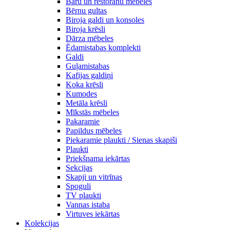
Bāru un restorānu mēbeles
Bērnu gultas
Biroja galdi un konsoles
Biroja krēsli
Dārza mēbeles
Ēdamistabas komplekti
Galdi
Guļamistabas
Kafijas galdiņi
Koka krēsli
Kumodes
Metāla krēsli
Mīkstās mēbeles
Pakaramie
Papildus mēbeles
Piekaramie plaukti / Sienas skapiši
Plaukti
Priekšnama iekārtas
Sekcijas
Skapji un vitrīnas
Spoguli
TV plaukti
Vannas istaba
Virtuves iekārtas
Kolekcijas