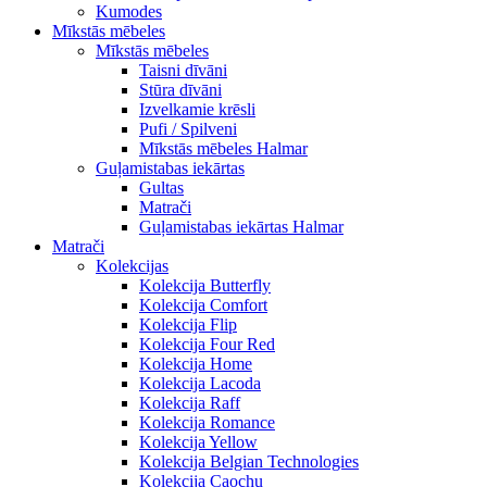
Kumodes
Mīkstās mēbeles
Mīkstās mēbeles
Taisni dīvāni
Stūra dīvāni
Izvelkamie krēsli
Pufi / Spilveni
Mīkstās mēbeles Halmar
Guļamistabas iekārtas
Gultas
Matrači
Guļamistabas iekārtas Halmar
Matrači
Kolekcijas
Kolekcija Butterfly
Kolekcija Comfort
Kolekcija Flip
Kolekcija Four Red
Kolekcija Home
Kolekcija Lacoda
Kolekcija Raff
Kolekcija Romance
Kolekcija Yellow
Kolekcija Belgian Technologies
Kolekcija Caochu