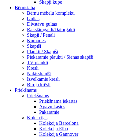
Skapji kupe
Bērnistaba
Bērnu mēbeļu komplekti
Gultas
Divstāvu gultas
Rakstāmgaldi/Datorgaldi
Skapji / Penāli
Kumodes
Skapīši
Plaukti / Skapiši
Piekaramie plaukti / Sienas skapiši
TV plaukti
Krēsli
Naktsskapīši
Izvelkamie krēsli
Biroja krēsli
Priekšnams
Priekšnams
Priekšnama iekārtas
Apavu kastes
Pakaramie
Kolekcijas
Kolekcija Barcelona
Kolekcija Elba
Kolekcija Gannover