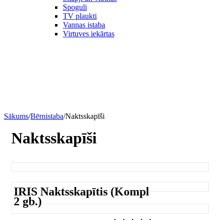
Spoguli
TV plaukti
Vannas istaba
Virtuves iekārtas
Sākums
/
Bērnistaba
/
Naktsskapīši
Naktsskapīši
IRIS Naktsskapītis (Kompl
2 gb.)