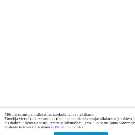
Mēs neizmantojam sīkdatnes izsekošanai vai reklāmai.
Tīmekļa vietnē tiek izmantotas tikai nepieciešamās sesijas sīkdatnes (cookies), 
tās darbību: lietotāja sesiju, preču salīdzināšanu, grozu un pasūtījuma noformēš
apstrāde tiek veikta saskaņā ar
Privātuma politiku
.