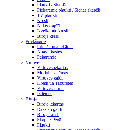
Plaukti / Skapiši
Piekaramie plaukti / Sienas skapiši
TV plaukti
Krēsli
Naktsskapīši
Izvelkamie krēsli
Biroja krēsli
Priekšnams
Priekšnama iekārtas
Apavu kastes
Pakaramie
Virtuve
Virtuves iekārtas
Moduļu sistēmas
Virtuves galdi
Krēsli un Taburetes
Virtuves stūrīši
Izlietnes
Birojs
Biroja iekārtas
Rakstāmgaldi
Biroja krēsli
Skapji / Penāli
Plaukti