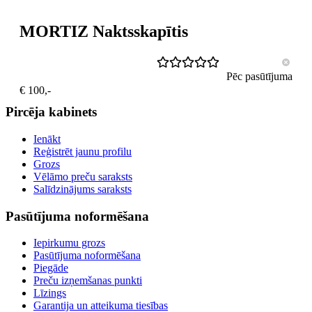
MORTIZ Naktsskapītis
Pēc pasūtījuma
€ 100,-
Pircēja kabinets
Ienākt
Reģistrēt jaunu profilu
Grozs
Vēlāmo preču saraksts
Salīdzinājums saraksts
Pasūtījuma noformēšana
Iepirkumu grozs
Pasūtījuma noformēšana
Piegāde
Preču izņemšanas punkti
Līzings
Garantija un atteikuma tiesības