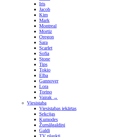
Iris
Jacob
Kim
Mark
Montreal
Mortiz
Oregon
Sara
Scarlet
Sofia
Stone
Tips
Tokio
Elba
Gannover
Lora
Torino
Vairak
→
Viesistaba
Viesistabas iekārtas
Sekcijas
Kumodes
Žurnālgaldiņi
Galdi
TV plaukti