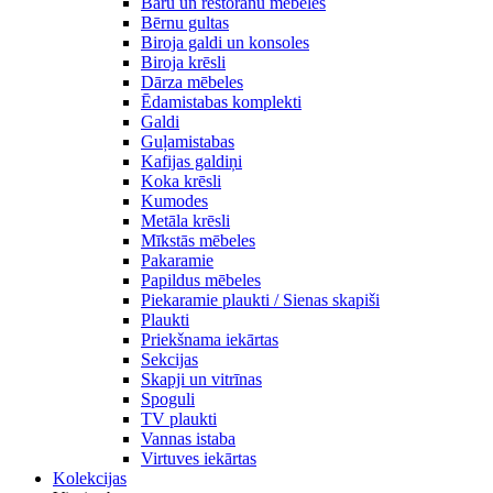
Bāru un restorānu mēbeles
Bērnu gultas
Biroja galdi un konsoles
Biroja krēsli
Dārza mēbeles
Ēdamistabas komplekti
Galdi
Guļamistabas
Kafijas galdiņi
Koka krēsli
Kumodes
Metāla krēsli
Mīkstās mēbeles
Pakaramie
Papildus mēbeles
Piekaramie plaukti / Sienas skapiši
Plaukti
Priekšnama iekārtas
Sekcijas
Skapji un vitrīnas
Spoguli
TV plaukti
Vannas istaba
Virtuves iekārtas
Kolekcijas