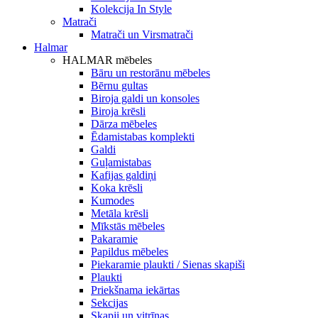
Kolekcija In Style
Matrači
Matrači un Virsmatrači
Halmar
HALMAR mēbeles
Bāru un restorānu mēbeles
Bērnu gultas
Biroja galdi un konsoles
Biroja krēsli
Dārza mēbeles
Ēdamistabas komplekti
Galdi
Guļamistabas
Kafijas galdiņi
Koka krēsli
Kumodes
Metāla krēsli
Mīkstās mēbeles
Pakaramie
Papildus mēbeles
Piekaramie plaukti / Sienas skapiši
Plaukti
Priekšnama iekārtas
Sekcijas
Skapji un vitrīnas