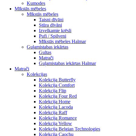
Kumodes
Mīkstās mēbeles
Mīkstās mēbeles
Taisni dīvāni
Stūra dīvāni
Izvelkamie krēsli
Pufi / Spilveni
Mīkstās mēbeles Halmar
Guļamistabas iekārtas
Gultas
Matrači
Guļamistabas iekārtas Halmar
Matrači
Kolekcijas
Kolekcija Butterfly
Kolekcija Comfort
Kolekcija Flip
Kolekcija Four Red
Kolekcija Home
Kolekcija Lacoda
Kolekcija Raff
Kolekcija Romance
Kolekcija Yellow
Kolekcija Belgian Technologies
Kolekcija Caochu