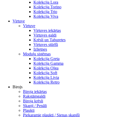
Kolekcija Lora
Kolekcija Torino
Kolekcija Trio
Kolekcija Viva
Virtuve
Virtuve
Virtuves iekārtas
Virtuves galdi
Krēsli un Taburetes
Virtuves stūrīši
Izlietnes
Moduļu sistēmas
Kolekcija Greta
Kolekcija Gamma
Kolekcija Olga
Kolekcija Soft
Kolekcija Livia
Kolekcija Retro
Birojs
Biroja iekārtas
Rakstāmgaldi
Biroja krēsli
Skapji / Penāli
Plaukti
Piekaramie plaukti / Sienas skapiši