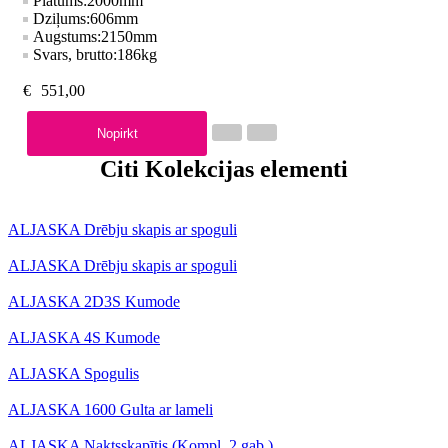
Platums:
2000
mm
Dziļums:
606
mm
Augstums:
2150
mm
Svars, brutto:
186
kg
€
551,00
Nopirkt
Citi Kolekcijas elementi
ALJASKA Drēbju skapis ar spoguli
ALJASKA Drēbju skapis ar spoguli
ALJASKA 2D3S Kumode
ALJASKA 4S Kumode
ALJASKA Spogulis
ALJASKA 1600 Gulta ar lameli
ALJASKA Naktsskapītis (Kompl. 2 gab.)