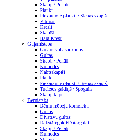
Skapji / Penāli
Plaukti
Piekaramie plaukti / Sienas skapiši
Vitrīnas
Krēsli
Skapīši
Bāra Krēsli
Guļamistaba
Guļamistabas iekārtas
Gultas
Skapji / Penāli
Kumodes
Naktsskapīši
Plaukti
Piekaramie plaukti / Sienas skapiši
Tualetes galdiņš / Spogulis
Skapji kupe
Bērnistaba
Bērnu mēbeļu komplekti
Gultas
Divstāvu gultas
Rakstāmgaldi/Datorgaldi
Skapji / Penāli
Kumodes
Skapīši