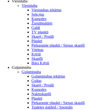
Viesistaba
Viesistaba
Viesistabas iekārtas
Sekcijas
Kumodes
Žurnālgaldiņi
Galdi
TV plaukti
Skapji / Penāli
Plaukti
Piekaramie plaukti / Sienas skapiši
Vitrīnas
Krēsli
Skapīši
Bāra Krēsli
Guļamistaba
Guļamistaba
Guļamistabas iekārtas
Gultas
Skapji / Penāli
Kumodes
Naktsskapīši
Plaukti
Piekaramie plaukti / Sienas skapiši
Tualetes galdiņš / Spogulis