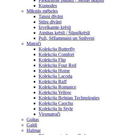
Piekaramie plaukti / Sienas skapiši
Kumodes
Mīkstās mēbeles
Taisni dīvāni
Stūra dīvāni
Izvelkamie krēsli
Atpūtas krēsli / Šūpuļkrēsli
Pufi, Sēžammaisi un Spilveni
Matrači
Kolekcija Butterfly
Kolekcija Comfort
Kolekcija Flip
Kolekcija Four Red
Kolekcija Home
Kolekcija Lacoda
Kolekcija Raff
Kolekcija Romance
Kolekcija Yellow
Kolekcija Belgian Technologies
Kolekcija Caochu
Kolekcija In Style
Virsmatrači
Gultas
Galdi
Halmar