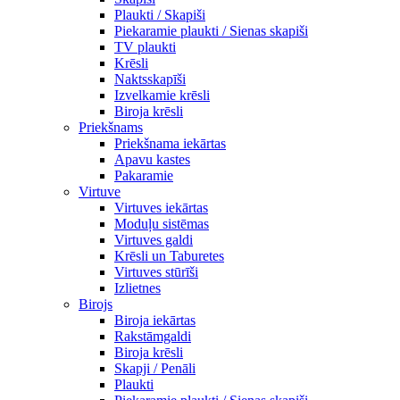
Plaukti / Skapiši
Piekaramie plaukti / Sienas skapiši
TV plaukti
Krēsli
Naktsskapīši
Izvelkamie krēsli
Biroja krēsli
Priekšnams
Priekšnama iekārtas
Apavu kastes
Pakaramie
Virtuve
Virtuves iekārtas
Moduļu sistēmas
Virtuves galdi
Krēsli un Taburetes
Virtuves stūrīši
Izlietnes
Birojs
Biroja iekārtas
Rakstāmgaldi
Biroja krēsli
Skapji / Penāli
Plaukti