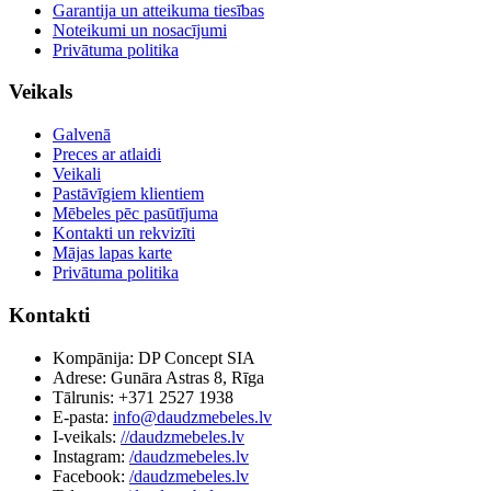
Garantija un atteikuma tiesības
Noteikumi un nosacījumi
Privātuma politika
Veikals
Galvenā
Preces ar atlaidi
Veikali
Pastāvīgiem klientiem
Mēbeles pēc pasūtījuma
Kontakti un rekvizīti
Mājas lapas karte
Privātuma politika
Kontakti
Kompānija: DP Concept SIA
Adrese: Gunāra Astras 8, Rīga
Tālrunis: +371 2527 1938
E-pasta:
info@daudzmebeles.lv
I-veikals:
//daudzmebeles.lv
Instagram:
/daudzmebeles.lv
Facebook:
/daudzmebeles.lv