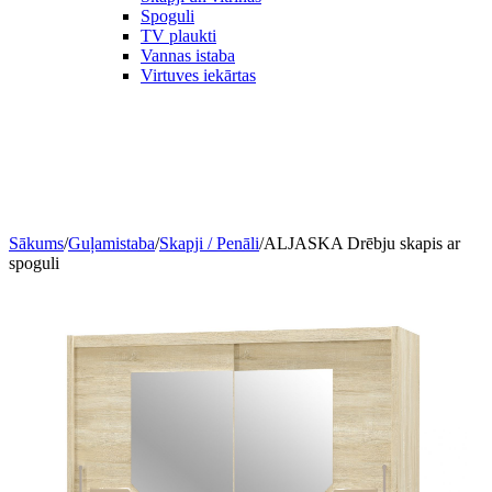
Spoguli
TV plaukti
Vannas istaba
Virtuves iekārtas
Sākums
/
Guļamistaba
/
Skapji / Penāli
/
ALJASKA Drēbju skapis ar
spoguli