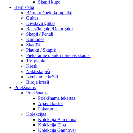
Skapji kupe
Bērnistaba
Bērnu mēbeļu komplekti
Gultas
Divstāvu gultas
Rakstāmgaldi/Datorgaldi
Skapji / Penāli
Kumodes
Skapīši
Plaukti / Skapiši
Piekaramie plaukti / Sienas skapiši
TV plaukti
Krēsli
Naktsskapīši
Izvelkamie krēsli
Biroja krēsli
Priekšnams
Priekšnams
Priekšnama iekārtas
Apavu kastes
Pakaramie
Kolekcijas
Kolekcija Barcelona
Kolekcija Elba
Kolekcija Gannover