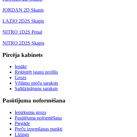
JORDAN 2D Skapis
LAZIO 2D2S Skapis
NITRO 1D2S Penal
NITRO 2D2S Skapis
Pircēja kabinets
Ienākt
Reģistrēt jaunu profilu
Grozs
Vēlāmo preču saraksts
Salīdzinājums saraksts
Pasūtījuma noformēšana
Iepirkumu grozs
Pasūtījuma noformēšana
Piegāde
Preču izņemšanas punkti
Līzings