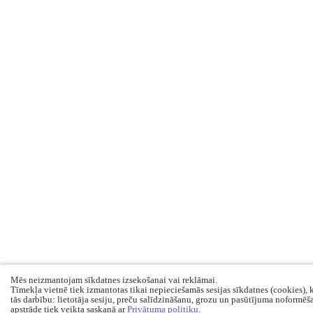
Mēs neizmantojam sīkdatnes izsekošanai vai reklāmai.
Tīmekļa vietnē tiek izmantotas tikai nepieciešamās sesijas sīkdatnes (cookies), 
tās darbību: lietotāja sesiju, preču salīdzināšanu, grozu un pasūtījuma noformēš
apstrāde tiek veikta saskaņā ar
Privātuma politiku
.