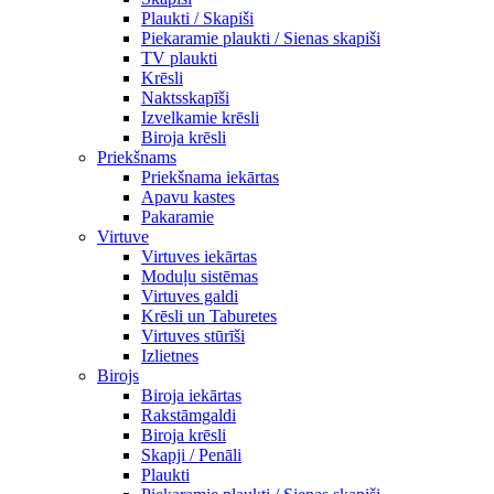
Plaukti / Skapiši
Piekaramie plaukti / Sienas skapiši
TV plaukti
Krēsli
Naktsskapīši
Izvelkamie krēsli
Biroja krēsli
Priekšnams
Priekšnama iekārtas
Apavu kastes
Pakaramie
Virtuve
Virtuves iekārtas
Moduļu sistēmas
Virtuves galdi
Krēsli un Taburetes
Virtuves stūrīši
Izlietnes
Birojs
Biroja iekārtas
Rakstāmgaldi
Biroja krēsli
Skapji / Penāli
Plaukti