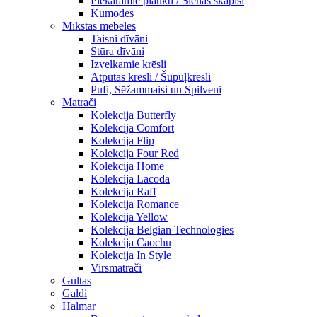
Piekaramie plaukti / Sienas skapiši
Kumodes
Mīkstās mēbeles
Taisni dīvāni
Stūra dīvāni
Izvelkamie krēsli
Atpūtas krēsli / Šūpuļkrēsli
Pufi, Sēžammaisi un Spilveni
Matrači
Kolekcija Butterfly
Kolekcija Comfort
Kolekcija Flip
Kolekcija Four Red
Kolekcija Home
Kolekcija Lacoda
Kolekcija Raff
Kolekcija Romance
Kolekcija Yellow
Kolekcija Belgian Technologies
Kolekcija Caochu
Kolekcija In Style
Virsmatrači
Gultas
Galdi
Halmar