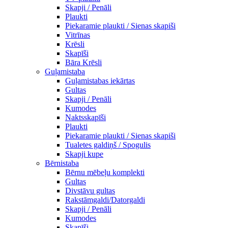
Skapji / Penāli
Plaukti
Piekaramie plaukti / Sienas skapiši
Vitrīnas
Krēsli
Skapīši
Bāra Krēsli
Guļamistaba
Guļamistabas iekārtas
Gultas
Skapji / Penāli
Kumodes
Naktsskapīši
Plaukti
Piekaramie plaukti / Sienas skapiši
Tualetes galdiņš / Spogulis
Skapji kupe
Bērnistaba
Bērnu mēbeļu komplekti
Gultas
Divstāvu gultas
Rakstāmgaldi/Datorgaldi
Skapji / Penāli
Kumodes
Skapīši