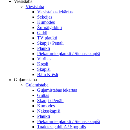
Viesistaba
Viesistaba
Viesistabas iekārtas
Sekcijas
Kumodes
Žurnālgaldiņi
Galdi
TV plaukti
Skapji / Penāli
Plaukti
Piekaramie plaukti / Sienas skapiši
Vitrīnas
Krēsli
Skapīši
Bāra Krēsli
Guļamistaba
Guļamistaba
Guļamistabas iekārtas
Gultas
Skapji / Penāli
Kumodes
Naktsskapīši
Plaukti
Piekaramie plaukti / Sienas skapiši
Tualetes galdiņš / Spogulis