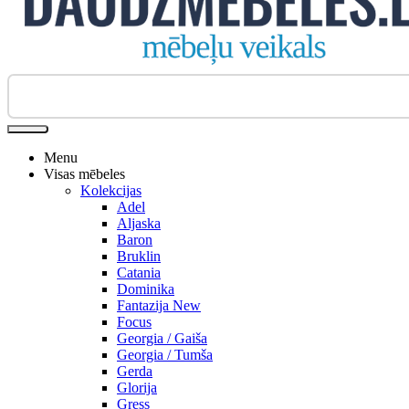
Biroja krēsli
Menu
Visas mēbeles
Kolekcijas
Adel
Aljaska
Baron
Bruklin
Catania
Dominika
Fantazija New
Focus
Georgia / Gaiša
Georgia / Tumša
Gerda
Glorija
Gress