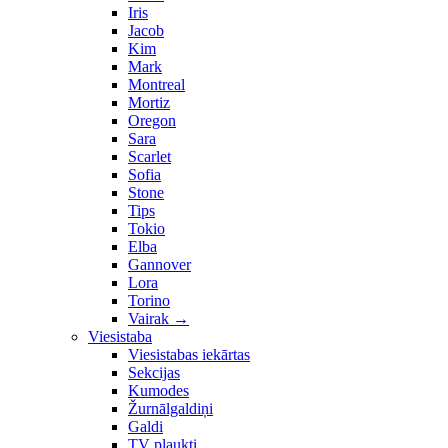
Iris
Jacob
Kim
Mark
Montreal
Mortiz
Oregon
Sara
Scarlet
Sofia
Stone
Tips
Tokio
Elba
Gannover
Lora
Torino
Vairak
→
Viesistaba
Viesistabas iekārtas
Sekcijas
Kumodes
Žurnālgaldiņi
Galdi
TV plaukti