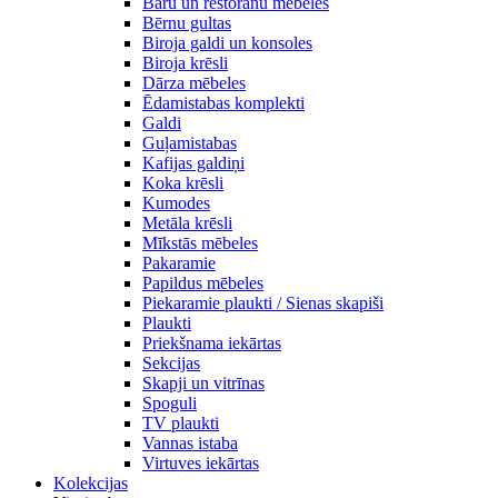
Bāru un restorānu mēbeles
Bērnu gultas
Biroja galdi un konsoles
Biroja krēsli
Dārza mēbeles
Ēdamistabas komplekti
Galdi
Guļamistabas
Kafijas galdiņi
Koka krēsli
Kumodes
Metāla krēsli
Mīkstās mēbeles
Pakaramie
Papildus mēbeles
Piekaramie plaukti / Sienas skapiši
Plaukti
Priekšnama iekārtas
Sekcijas
Skapji un vitrīnas
Spoguli
TV plaukti
Vannas istaba
Virtuves iekārtas
Kolekcijas