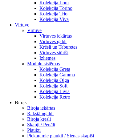
Kolekcija Lora
Kolekcija Torino
Kolekcija Trio
Kolekcija Viva
Virtuve
Virtuve
Virtuves iekārtas
Virtuves galdi
Krēsli un Taburetes
Virtuves stūrīši
Izlietnes
Moduļu sistēmas
Kolekcija Greta
Kolekcija Gamma
Kolekcija Olga
Kolekcija Soft
Kolekcija Livia
Kolekcija Retro
Birojs
Biroja iekārtas
Rakstāmgaldi
Biroja krēsli
Skapji / Penāli
Plaukti
Piekaramie plaukti / Sienas skapiši