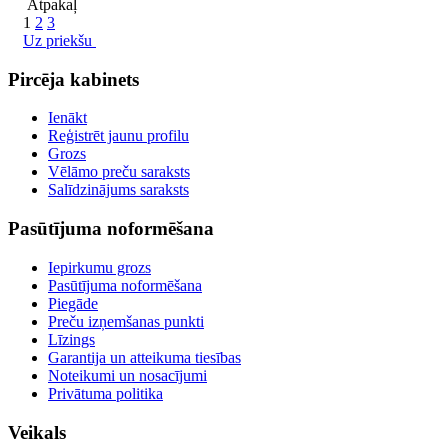
Atpakaļ
1
2
3
Uz priekšu
Pircēja kabinets
Ienākt
Reģistrēt jaunu profilu
Grozs
Vēlāmo preču saraksts
Salīdzinājums saraksts
Pasūtījuma noformēšana
Iepirkumu grozs
Pasūtījuma noformēšana
Piegāde
Preču izņemšanas punkti
Līzings
Garantija un atteikuma tiesības
Noteikumi un nosacījumi
Privātuma politika
Veikals