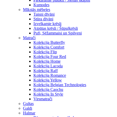
Piekaramie plaukti / Sienas skapiši
Kumodes
Mīkstās mēbeles
Taisni dīvāni
Stūra dīvāni
Izvelkamie krēsli
Atpūtas krēsli / Šūpuļkrēsli
Pufi, Sēžammaisi un Spilveni
Matrači
Kolekcija Butterfly
Kolekcija Comfort
Kolekcija Flip
Kolekcija Four Red
Kolekcija Home
Kolekcija Lacoda
Kolekcija Raff
Kolekcija Romance
Kolekcija Yellow
Kolekcija Belgian Technologies
Kolekcija Caochu
Kolekcija In Style
Virsmatrači
Gultas
Galdi
Halmar