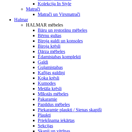
Kolekcija In Style
Matrači
Matrači un Virsmatrači
Halmar
HALMAR mēbeles
Bāru un restorānu mēbeles
Bērnu gultas
Biroja galdi un konsoles
Biroja krēsli
Dārza mēbeles
Ēdamistabas komplekti
Galdi
Guļamistabas
Kafijas galdiņi
Koka krēsli
Kumodes
Metāla krēsli
Mīkstās mēbeles
Pakaramie
Papildus mēbeles
Piekaramie plaukti / Sienas skapiši
Plaukti
Priekšnama iekārtas
Sekcijas
Skapji un vitrīnas