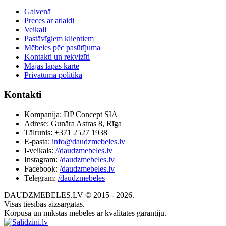
Galvenā
Preces ar atlaidi
Veikali
Pastāvīgiem klientiem
Mēbeles pēc pasūtījuma
Kontakti un rekvizīti
Mājas lapas karte
Privātuma politika
Kontakti
Kompānija: DP Concept SIA
Adrese: Gunāra Astras 8, Rīga
Tālrunis: +371 2527 1938
E-pasta:
info@daudzmebeles.lv
I-veikals:
//daudzmebeles.lv
Instagram:
/daudzmebeles.lv
Facebook:
/daudzmebeles.lv
Telegram:
/daudzmebeles
DAUDZMEBELES.LV © 2015 - 2026.
Visas tiesības aizsargātas.
Korpusa un mīkstās mēbeles ar kvalitātes garantiju.