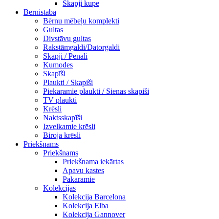
Skapji kupe
Bērnistaba
Bērnu mēbeļu komplekti
Gultas
Divstāvu gultas
Rakstāmgaldi/Datorgaldi
Skapji / Penāli
Kumodes
Skapīši
Plaukti / Skapiši
Piekaramie plaukti / Sienas skapiši
TV plaukti
Krēsli
Naktsskapīši
Izvelkamie krēsli
Biroja krēsli
Priekšnams
Priekšnams
Priekšnama iekārtas
Apavu kastes
Pakaramie
Kolekcijas
Kolekcija Barcelona
Kolekcija Elba
Kolekcija Gannover