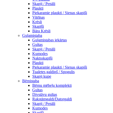
Skapji / Penāli
Plaukti
Piekaramie plaukti / Sienas skapiši
Vitrīnas
Krēsli
Skapīši
Bāra Krēsli
Guļamistaba
Guļamistabas iekārtas
Gultas
Skapji / Penāli
Kumodes
Naktsskapīši
Plaukti
Piekaramie plaukti / Sienas skapiši
Tualetes galdiņš / Spogulis
Skapji kupe
Bērnistaba
Bērnu mēbeļu komplekti
Gultas
Divstāvu gultas
Rakstāmgaldi/Datorgaldi
Skapji / Penāli
Kumodes
Skapīši