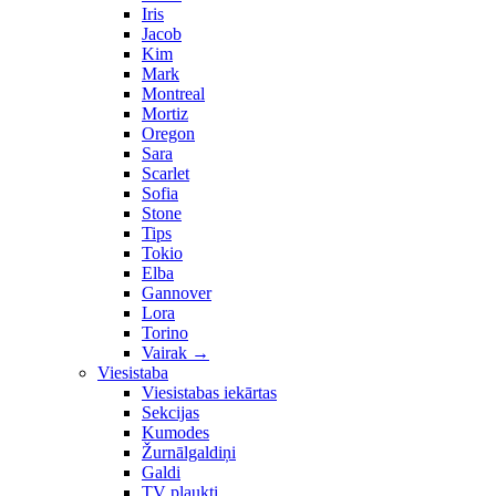
Iris
Jacob
Kim
Mark
Montreal
Mortiz
Oregon
Sara
Scarlet
Sofia
Stone
Tips
Tokio
Elba
Gannover
Lora
Torino
Vairak
→
Viesistaba
Viesistabas iekārtas
Sekcijas
Kumodes
Žurnālgaldiņi
Galdi
TV plaukti