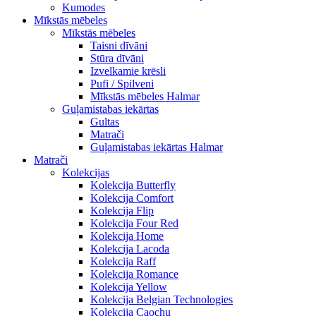
Kumodes
Mīkstās mēbeles
Mīkstās mēbeles
Taisni dīvāni
Stūra dīvāni
Izvelkamie krēsli
Pufi / Spilveni
Mīkstās mēbeles Halmar
Guļamistabas iekārtas
Gultas
Matrači
Guļamistabas iekārtas Halmar
Matrači
Kolekcijas
Kolekcija Butterfly
Kolekcija Comfort
Kolekcija Flip
Kolekcija Four Red
Kolekcija Home
Kolekcija Lacoda
Kolekcija Raff
Kolekcija Romance
Kolekcija Yellow
Kolekcija Belgian Technologies
Kolekcija Caochu