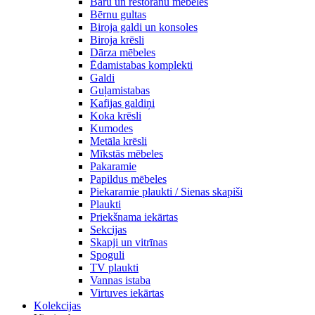
Bāru un restorānu mēbeles
Bērnu gultas
Biroja galdi un konsoles
Biroja krēsli
Dārza mēbeles
Ēdamistabas komplekti
Galdi
Guļamistabas
Kafijas galdiņi
Koka krēsli
Kumodes
Metāla krēsli
Mīkstās mēbeles
Pakaramie
Papildus mēbeles
Piekaramie plaukti / Sienas skapiši
Plaukti
Priekšnama iekārtas
Sekcijas
Skapji un vitrīnas
Spoguli
TV plaukti
Vannas istaba
Virtuves iekārtas
Kolekcijas