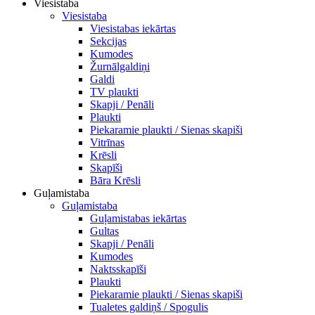
Viesistaba
Viesistaba
Viesistabas iekārtas
Sekcijas
Kumodes
Žurnālgaldiņi
Galdi
TV plaukti
Skapji / Penāli
Plaukti
Piekaramie plaukti / Sienas skapiši
Vitrīnas
Krēsli
Skapīši
Bāra Krēsli
Guļamistaba
Guļamistaba
Guļamistabas iekārtas
Gultas
Skapji / Penāli
Kumodes
Naktsskapīši
Plaukti
Piekaramie plaukti / Sienas skapiši
Tualetes galdiņš / Spogulis