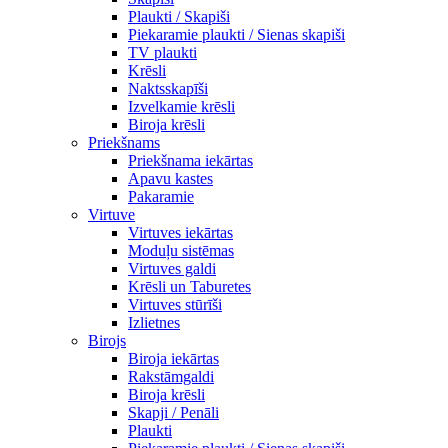
Plaukti / Skapiši
Piekaramie plaukti / Sienas skapiši
TV plaukti
Krēsli
Naktsskapīši
Izvelkamie krēsli
Biroja krēsli
Priekšnams
Priekšnama iekārtas
Apavu kastes
Pakaramie
Virtuve
Virtuves iekārtas
Moduļu sistēmas
Virtuves galdi
Krēsli un Taburetes
Virtuves stūrīši
Izlietnes
Birojs
Biroja iekārtas
Rakstāmgaldi
Biroja krēsli
Skapji / Penāli
Plaukti