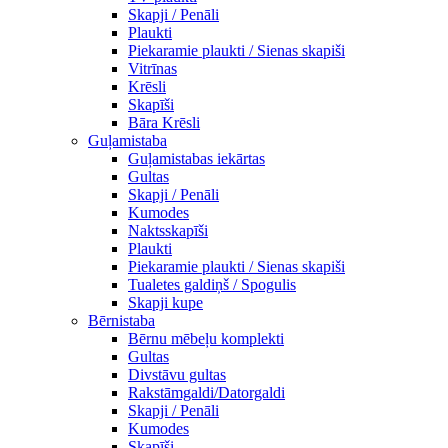
Skapji / Penāli
Plaukti
Piekaramie plaukti / Sienas skapiši
Vitrīnas
Krēsli
Skapīši
Bāra Krēsli
Guļamistaba
Guļamistabas iekārtas
Gultas
Skapji / Penāli
Kumodes
Naktsskapīši
Plaukti
Piekaramie plaukti / Sienas skapiši
Tualetes galdiņš / Spogulis
Skapji kupe
Bērnistaba
Bērnu mēbeļu komplekti
Gultas
Divstāvu gultas
Rakstāmgaldi/Datorgaldi
Skapji / Penāli
Kumodes
Skapīši