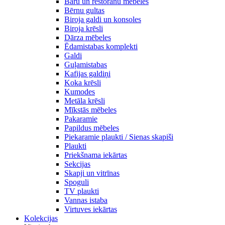
Bāru un restorānu mēbeles
Bērnu gultas
Biroja galdi un konsoles
Biroja krēsli
Dārza mēbeles
Ēdamistabas komplekti
Galdi
Guļamistabas
Kafijas galdiņi
Koka krēsli
Kumodes
Metāla krēsli
Mīkstās mēbeles
Pakaramie
Papildus mēbeles
Piekaramie plaukti / Sienas skapiši
Plaukti
Priekšnama iekārtas
Sekcijas
Skapji un vitrīnas
Spoguli
TV plaukti
Vannas istaba
Virtuves iekārtas
Kolekcijas