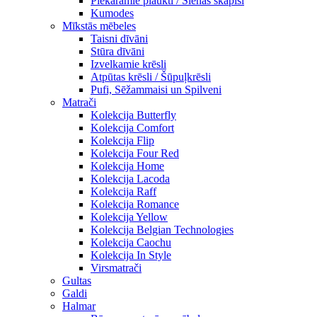
Piekaramie plaukti / Sienas skapiši
Kumodes
Mīkstās mēbeles
Taisni dīvāni
Stūra dīvāni
Izvelkamie krēsli
Atpūtas krēsli / Šūpuļkrēsli
Pufi, Sēžammaisi un Spilveni
Matrači
Kolekcija Butterfly
Kolekcija Comfort
Kolekcija Flip
Kolekcija Four Red
Kolekcija Home
Kolekcija Lacoda
Kolekcija Raff
Kolekcija Romance
Kolekcija Yellow
Kolekcija Belgian Technologies
Kolekcija Caochu
Kolekcija In Style
Virsmatrači
Gultas
Galdi
Halmar