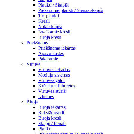
Plaukti / Skapiši
Piekaramie plaukti / Sienas skapiši
TV plaukti
Krēsli
Naktsskapīši
Izvelkamie krēsli
Biroja krēsli
Priekšnams
Priekšnama iekārtas
Apavu kastes
Pakaramie
Virtuve
Virtuves iekārtas
Moduļu sistēmas
Virtuves galdi
Krēsli un Taburetes
Virtuves stūrīši
Izlietnes
Birojs
Biroja iekārtas
Rakstāmgaldi
Biroja krēsli
Skapji / Penāli
Plaukti