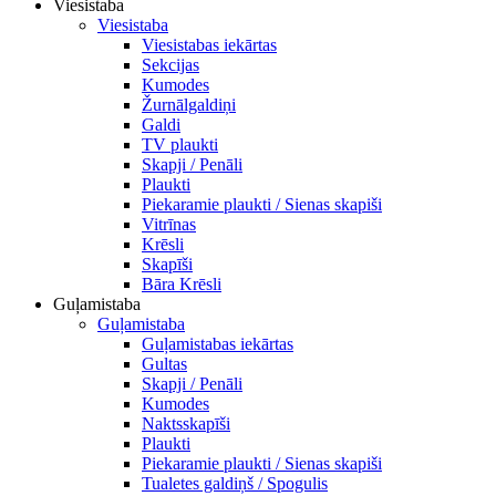
Viesistaba
Viesistaba
Viesistabas iekārtas
Sekcijas
Kumodes
Žurnālgaldiņi
Galdi
TV plaukti
Skapji / Penāli
Plaukti
Piekaramie plaukti / Sienas skapiši
Vitrīnas
Krēsli
Skapīši
Bāra Krēsli
Guļamistaba
Guļamistaba
Guļamistabas iekārtas
Gultas
Skapji / Penāli
Kumodes
Naktsskapīši
Plaukti
Piekaramie plaukti / Sienas skapiši
Tualetes galdiņš / Spogulis