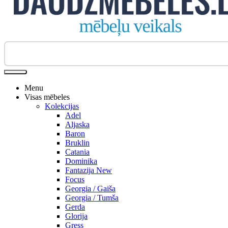
Biroja krēsli
Menu
Visas mēbeles
Kolekcijas
Adel
Aljaska
Baron
Bruklin
Catania
Dominika
Fantazija New
Focus
Georgia / Gaiša
Georgia / Tumša
Gerda
Glorija
Gress