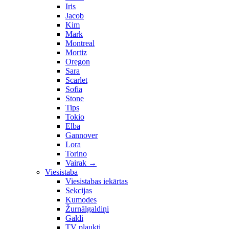
Iris
Jacob
Kim
Mark
Montreal
Mortiz
Oregon
Sara
Scarlet
Sofia
Stone
Tips
Tokio
Elba
Gannover
Lora
Torino
Vairak
→
Viesistaba
Viesistabas iekārtas
Sekcijas
Kumodes
Žurnālgaldiņi
Galdi
TV plaukti