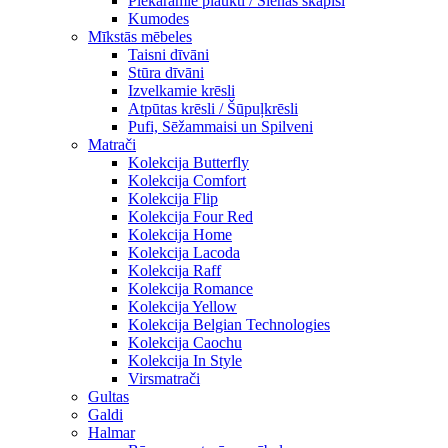
Piekaramie plaukti / Sienas skapiši
Kumodes
Mīkstās mēbeles
Taisni dīvāni
Stūra dīvāni
Izvelkamie krēsli
Atpūtas krēsli / Šūpuļkrēsli
Pufi, Sēžammaisi un Spilveni
Matrači
Kolekcija Butterfly
Kolekcija Comfort
Kolekcija Flip
Kolekcija Four Red
Kolekcija Home
Kolekcija Lacoda
Kolekcija Raff
Kolekcija Romance
Kolekcija Yellow
Kolekcija Belgian Technologies
Kolekcija Caochu
Kolekcija In Style
Virsmatrači
Gultas
Galdi
Halmar