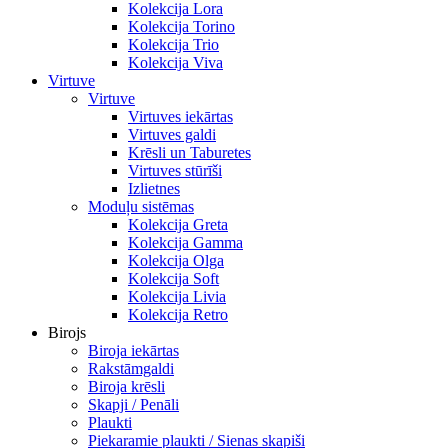
Kolekcija Lora
Kolekcija Torino
Kolekcija Trio
Kolekcija Viva
Virtuve
Virtuve
Virtuves iekārtas
Virtuves galdi
Krēsli un Taburetes
Virtuves stūrīši
Izlietnes
Moduļu sistēmas
Kolekcija Greta
Kolekcija Gamma
Kolekcija Olga
Kolekcija Soft
Kolekcija Livia
Kolekcija Retro
Birojs
Biroja iekārtas
Rakstāmgaldi
Biroja krēsli
Skapji / Penāli
Plaukti
Piekaramie plaukti / Sienas skapiši