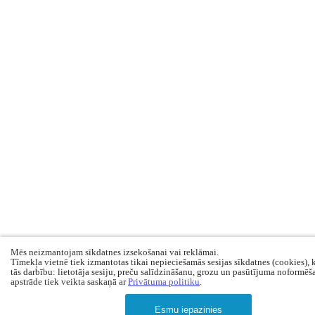
Mēs neizmantojam sīkdatnes izsekošanai vai reklāmai.
Tīmekļa vietnē tiek izmantotas tikai nepieciešamās sesijas sīkdatnes (cookies), 
tās darbību: lietotāja sesiju, preču salīdzināšanu, grozu un pasūtījuma noformēš
apstrāde tiek veikta saskaņā ar
Privātuma politiku
.
Esmu iepazinies