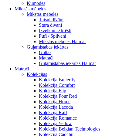
Kumodes
Mīkstās mēbeles
Mīkstās mēbeles
Taisni dīvāni
Stūra dīvāni
Izvelkamie krēsli
Pufi / Spilveni
Mīkstās mēbeles Halmar
Guļamistabas iekārtas
Gultas
Matrači
Guļamistabas iekārtas Halmar
Matrači
Kolekcijas
Kolekcija Butterfly
Kolekcija Comfort
Kolekcija Flip
Kolekcija Four Red
Kolekcija Home
Kolekcija Lacoda
Kolekcija Raff
Kolekcija Romance
Kolekcija Yellow
Kolekcija Belgian Technologies
Kolekcija Caochu