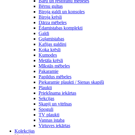
Bāru un restorānu mēbeles
Bērnu gultas
Biroja galdi un konsoles
Biroja krēsli
Dārza mēbeles
Ēdamistabas komplekti
Galdi
Guļamistabas
Kafijas galdiņi
Koka krēsli
Kumodes
Metāla krēsli
Mīkstās mēbeles
Pakaramie
Papildus mēbeles
Piekaramie plaukti / Sienas skapiši
Plaukti
Priekšnama iekārtas
Sekcijas
Skapji un vitrīnas
Spoguli
TV plaukti
Vannas istaba
Virtuves iekārtas
Kolekcijas