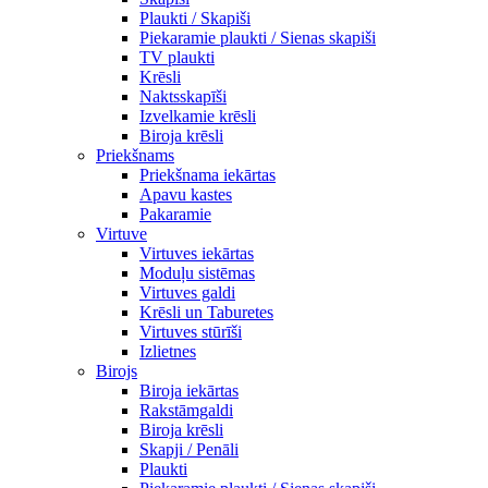
Plaukti / Skapiši
Piekaramie plaukti / Sienas skapiši
TV plaukti
Krēsli
Naktsskapīši
Izvelkamie krēsli
Biroja krēsli
Priekšnams
Priekšnama iekārtas
Apavu kastes
Pakaramie
Virtuve
Virtuves iekārtas
Moduļu sistēmas
Virtuves galdi
Krēsli un Taburetes
Virtuves stūrīši
Izlietnes
Birojs
Biroja iekārtas
Rakstāmgaldi
Biroja krēsli
Skapji / Penāli
Plaukti