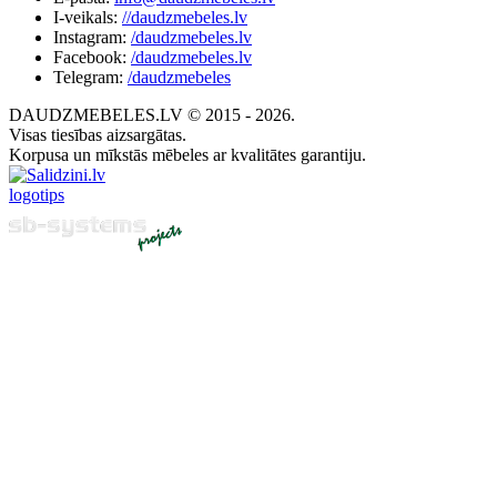
I-veikals:
//daudzmebeles.lv
Instagram:
/daudzmebeles.lv
Facebook:
/daudzmebeles.lv
Telegram:
/daudzmebeles
DAUDZMEBELES.LV © 2015 - 2026.
Visas tiesības aizsargātas.
Korpusa un mīkstās mēbeles ar kvalitātes garantiju.