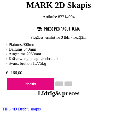
MARK 2D Skapis
Artikuls:
82214004
PRECE PĒC PASŪTĪJUMA
Piegādes termiņš no 3 līdz 7 nedēļām.
Platums:
900
mm
Dziļums:
540
mm
Augstums:
2060
mm
Krāsa:
wenge magic/rodos oak
Svars, brutto:
71.775
kg
€
166,00
Nopirkt
Līdzīgās preces
TIPS 4D Drēbju skapis