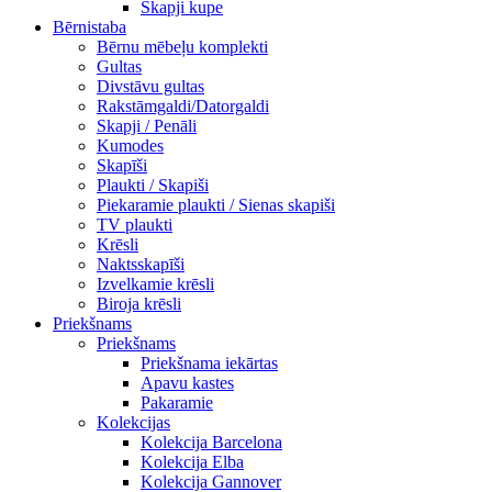
Skapji kupe
Bērnistaba
Bērnu mēbeļu komplekti
Gultas
Divstāvu gultas
Rakstāmgaldi/Datorgaldi
Skapji / Penāli
Kumodes
Skapīši
Plaukti / Skapiši
Piekaramie plaukti / Sienas skapiši
TV plaukti
Krēsli
Naktsskapīši
Izvelkamie krēsli
Biroja krēsli
Priekšnams
Priekšnams
Priekšnama iekārtas
Apavu kastes
Pakaramie
Kolekcijas
Kolekcija Barcelona
Kolekcija Elba
Kolekcija Gannover