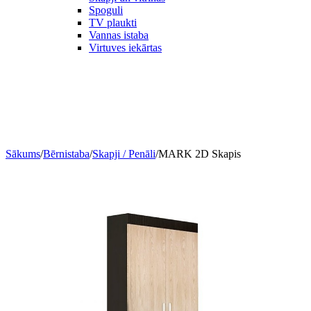
Spoguli
TV plaukti
Vannas istaba
Virtuves iekārtas
Sākums
/
Bērnistaba
/
Skapji / Penāli
/
MARK 2D Skapis