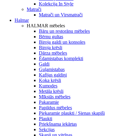
Kolekcija In Style
Matrači
Matrači un Virsmatrači
Halmar
HALMAR mēbeles
Bāru un restorānu mēbeles
Bērnu gultas
Biroja galdi un konsoles
Biroja krēsli
Dārza mēbeles
Ēdamistabas komplekti
Galdi
Guļamistabas
Kafijas galdiņi
Koka krēsli
Kumodes
Metāla krēsli
Mīkstās mēbeles
Pakaramie
Papildus mēbeles
Piekaramie plaukti / Sienas skapiši
Plaukti
Priekšnama iekārtas
Sekcijas
Skapji un vitrīnas