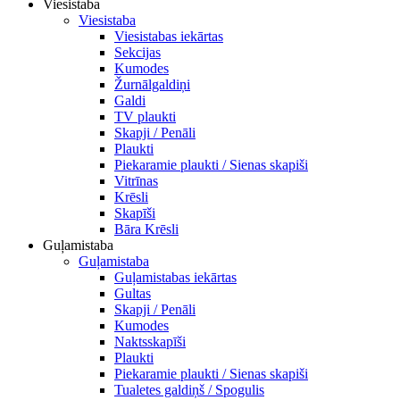
Viesistaba
Viesistaba
Viesistabas iekārtas
Sekcijas
Kumodes
Žurnālgaldiņi
Galdi
TV plaukti
Skapji / Penāli
Plaukti
Piekaramie plaukti / Sienas skapiši
Vitrīnas
Krēsli
Skapīši
Bāra Krēsli
Guļamistaba
Guļamistaba
Guļamistabas iekārtas
Gultas
Skapji / Penāli
Kumodes
Naktsskapīši
Plaukti
Piekaramie plaukti / Sienas skapiši
Tualetes galdiņš / Spogulis