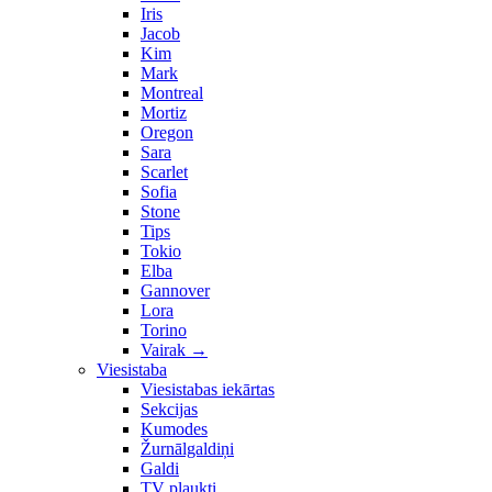
Iris
Jacob
Kim
Mark
Montreal
Mortiz
Oregon
Sara
Scarlet
Sofia
Stone
Tips
Tokio
Elba
Gannover
Lora
Torino
Vairak
→
Viesistaba
Viesistabas iekārtas
Sekcijas
Kumodes
Žurnālgaldiņi
Galdi
TV plaukti