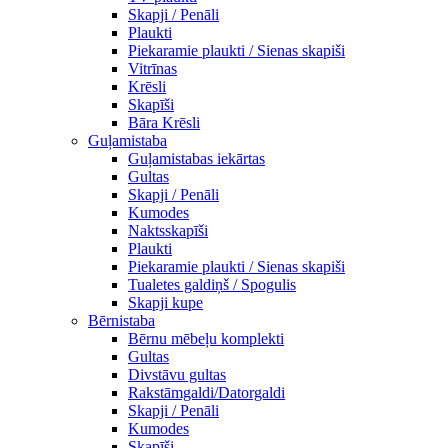
Skapji / Penāli
Plaukti
Piekaramie plaukti / Sienas skapiši
Vitrīnas
Krēsli
Skapīši
Bāra Krēsli
Guļamistaba
Guļamistabas iekārtas
Gultas
Skapji / Penāli
Kumodes
Naktsskapīši
Plaukti
Piekaramie plaukti / Sienas skapiši
Tualetes galdiņš / Spogulis
Skapji kupe
Bērnistaba
Bērnu mēbeļu komplekti
Gultas
Divstāvu gultas
Rakstāmgaldi/Datorgaldi
Skapji / Penāli
Kumodes
Skapīši