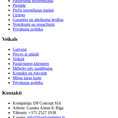
Pasūtījuma noformēšana
Piegāde
Preču izņemšanas punkti
Līzings
Garantija un atteikuma tiesības
Noteikumi un nosacījumi
Privātuma politika
Veikals
Galvenā
Preces ar atlaidi
Veikali
Pastāvīgiem klientiem
Mēbeles pēc pasūtījuma
Kontakti un rekvizīti
Mājas lapas karte
Privātuma politika
Kontakti
Kompānija: DP Concept SIA
Adrese: Gunāra Astras 8, Rīga
Tālrunis: +371 2527 1938
E-pasta:
info@daudzmebeles.lv