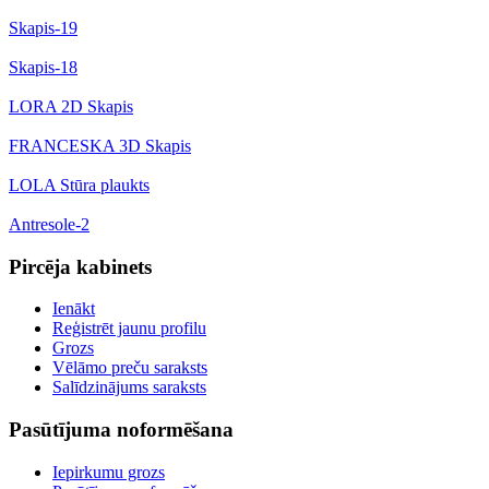
Skapis-19
Skapis-18
LORA 2D Skapis
FRANCESKA 3D Skapis
LOLA Stūra plaukts
Antresole-2
Pircēja kabinets
Ienākt
Reģistrēt jaunu profilu
Grozs
Vēlāmo preču saraksts
Salīdzinājums saraksts
Pasūtījuma noformēšana
Iepirkumu grozs