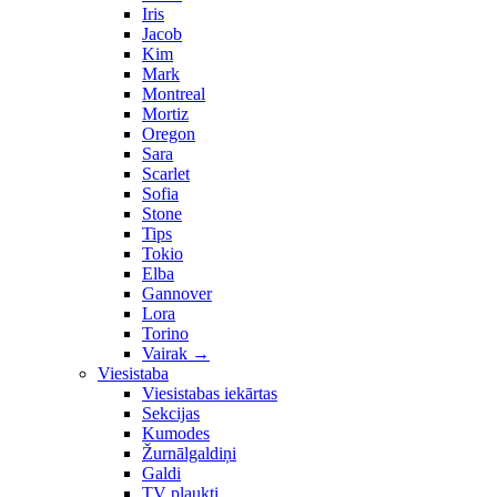
Iris
Jacob
Kim
Mark
Montreal
Mortiz
Oregon
Sara
Scarlet
Sofia
Stone
Tips
Tokio
Elba
Gannover
Lora
Torino
Vairak
→
Viesistaba
Viesistabas iekārtas
Sekcijas
Kumodes
Žurnālgaldiņi
Galdi
TV plaukti