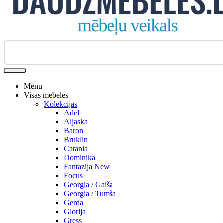
Biroja krēsli
Menu
Visas mēbeles
Kolekcijas
Adel
Aljaska
Baron
Bruklin
Catania
Dominika
Fantazija New
Focus
Georgia / Gaiša
Georgia / Tumša
Gerda
Glorija
Gress