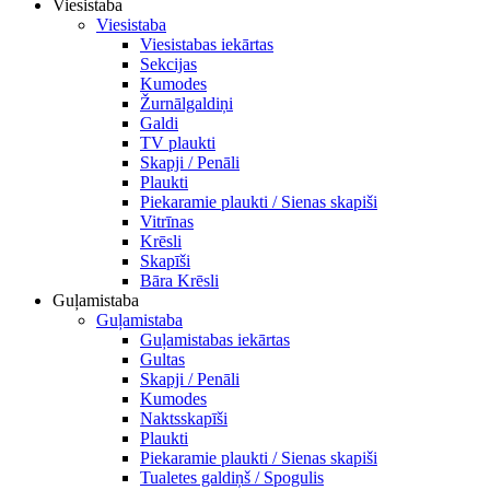
Viesistaba
Viesistaba
Viesistabas iekārtas
Sekcijas
Kumodes
Žurnālgaldiņi
Galdi
TV plaukti
Skapji / Penāli
Plaukti
Piekaramie plaukti / Sienas skapiši
Vitrīnas
Krēsli
Skapīši
Bāra Krēsli
Guļamistaba
Guļamistaba
Guļamistabas iekārtas
Gultas
Skapji / Penāli
Kumodes
Naktsskapīši
Plaukti
Piekaramie plaukti / Sienas skapiši
Tualetes galdiņš / Spogulis