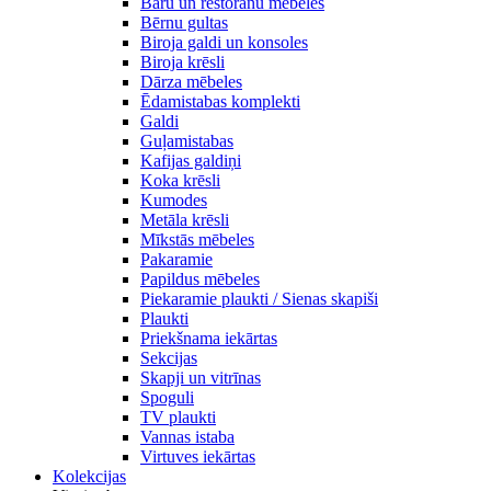
Bāru un restorānu mēbeles
Bērnu gultas
Biroja galdi un konsoles
Biroja krēsli
Dārza mēbeles
Ēdamistabas komplekti
Galdi
Guļamistabas
Kafijas galdiņi
Koka krēsli
Kumodes
Metāla krēsli
Mīkstās mēbeles
Pakaramie
Papildus mēbeles
Piekaramie plaukti / Sienas skapiši
Plaukti
Priekšnama iekārtas
Sekcijas
Skapji un vitrīnas
Spoguli
TV plaukti
Vannas istaba
Virtuves iekārtas
Kolekcijas