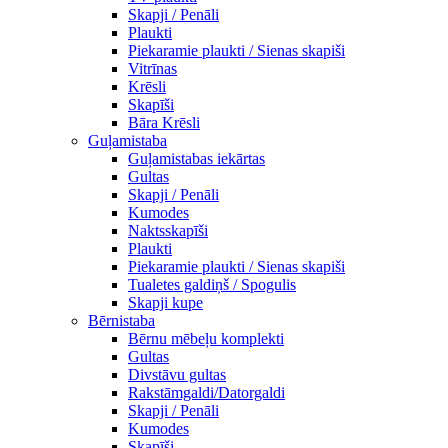
Skapji / Penāli
Plaukti
Piekaramie plaukti / Sienas skapiši
Vitrīnas
Krēsli
Skapīši
Bāra Krēsli
Guļamistaba
Guļamistabas iekārtas
Gultas
Skapji / Penāli
Kumodes
Naktsskapīši
Plaukti
Piekaramie plaukti / Sienas skapiši
Tualetes galdiņš / Spogulis
Skapji kupe
Bērnistaba
Bērnu mēbeļu komplekti
Gultas
Divstāvu gultas
Rakstāmgaldi/Datorgaldi
Skapji / Penāli
Kumodes
Skapīši