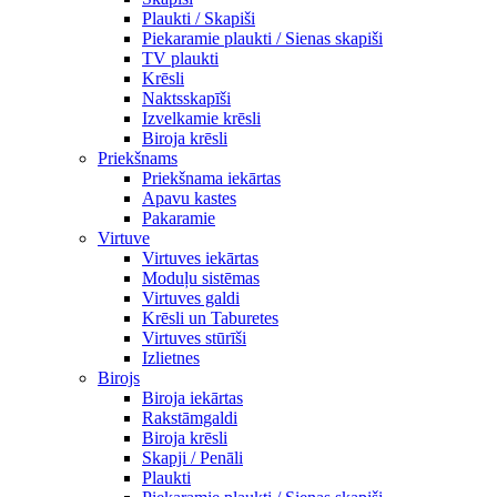
Plaukti / Skapiši
Piekaramie plaukti / Sienas skapiši
TV plaukti
Krēsli
Naktsskapīši
Izvelkamie krēsli
Biroja krēsli
Priekšnams
Priekšnama iekārtas
Apavu kastes
Pakaramie
Virtuve
Virtuves iekārtas
Moduļu sistēmas
Virtuves galdi
Krēsli un Taburetes
Virtuves stūrīši
Izlietnes
Birojs
Biroja iekārtas
Rakstāmgaldi
Biroja krēsli
Skapji / Penāli
Plaukti