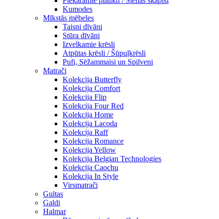
Piekaramie plaukti / Sienas skapiši
Kumodes
Mīkstās mēbeles
Taisni dīvāni
Stūra dīvāni
Izvelkamie krēsli
Atpūtas krēsli / Šūpuļkrēsli
Pufi, Sēžammaisi un Spilveni
Matrači
Kolekcija Butterfly
Kolekcija Comfort
Kolekcija Flip
Kolekcija Four Red
Kolekcija Home
Kolekcija Lacoda
Kolekcija Raff
Kolekcija Romance
Kolekcija Yellow
Kolekcija Belgian Technologies
Kolekcija Caochu
Kolekcija In Style
Virsmatrači
Gultas
Galdi
Halmar