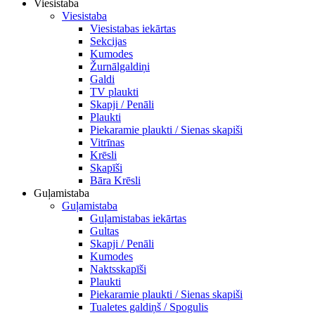
Viesistaba
Viesistaba
Viesistabas iekārtas
Sekcijas
Kumodes
Žurnālgaldiņi
Galdi
TV plaukti
Skapji / Penāli
Plaukti
Piekaramie plaukti / Sienas skapiši
Vitrīnas
Krēsli
Skapīši
Bāra Krēsli
Guļamistaba
Guļamistaba
Guļamistabas iekārtas
Gultas
Skapji / Penāli
Kumodes
Naktsskapīši
Plaukti
Piekaramie plaukti / Sienas skapiši
Tualetes galdiņš / Spogulis