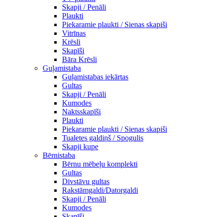
Skapji / Penāli
Plaukti
Piekaramie plaukti / Sienas skapiši
Vitrīnas
Krēsli
Skapīši
Bāra Krēsli
Guļamistaba
Guļamistabas iekārtas
Gultas
Skapji / Penāli
Kumodes
Naktsskapīši
Plaukti
Piekaramie plaukti / Sienas skapiši
Tualetes galdiņš / Spogulis
Skapji kupe
Bērnistaba
Bērnu mēbeļu komplekti
Gultas
Divstāvu gultas
Rakstāmgaldi/Datorgaldi
Skapji / Penāli
Kumodes
Skapīši