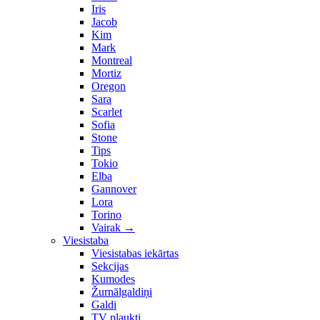
Iris
Jacob
Kim
Mark
Montreal
Mortiz
Oregon
Sara
Scarlet
Sofia
Stone
Tips
Tokio
Elba
Gannover
Lora
Torino
Vairak
→
Viesistaba
Viesistabas iekārtas
Sekcijas
Kumodes
Žurnālgaldiņi
Galdi
TV plaukti