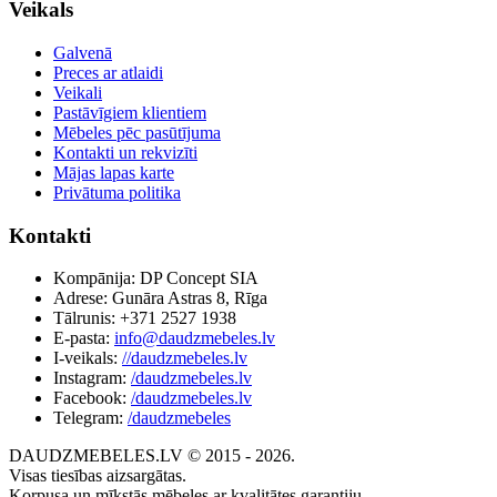
Veikals
Galvenā
Preces ar atlaidi
Veikali
Pastāvīgiem klientiem
Mēbeles pēc pasūtījuma
Kontakti un rekvizīti
Mājas lapas karte
Privātuma politika
Kontakti
Kompānija: DP Concept SIA
Adrese: Gunāra Astras 8, Rīga
Tālrunis: +371 2527 1938
E-pasta:
info@daudzmebeles.lv
I-veikals:
//daudzmebeles.lv
Instagram:
/daudzmebeles.lv
Facebook:
/daudzmebeles.lv
Telegram:
/daudzmebeles
DAUDZMEBELES.LV © 2015 - 2026.
Visas tiesības aizsargātas.
Korpusa un mīkstās mēbeles ar kvalitātes garantiju.