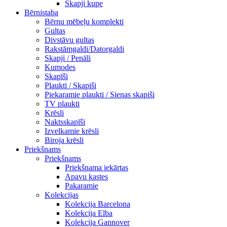
Skapji kupe
Bērnistaba
Bērnu mēbeļu komplekti
Gultas
Divstāvu gultas
Rakstāmgaldi/Datorgaldi
Skapji / Penāli
Kumodes
Skapīši
Plaukti / Skapiši
Piekaramie plaukti / Sienas skapiši
TV plaukti
Krēsli
Naktsskapīši
Izvelkamie krēsli
Biroja krēsli
Priekšnams
Priekšnams
Priekšnama iekārtas
Apavu kastes
Pakaramie
Kolekcijas
Kolekcija Barcelona
Kolekcija Elba
Kolekcija Gannover