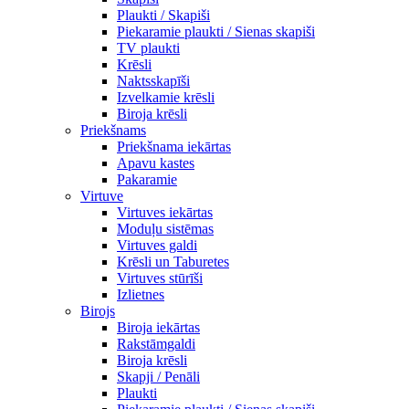
Plaukti / Skapiši
Piekaramie plaukti / Sienas skapiši
TV plaukti
Krēsli
Naktsskapīši
Izvelkamie krēsli
Biroja krēsli
Priekšnams
Priekšnama iekārtas
Apavu kastes
Pakaramie
Virtuve
Virtuves iekārtas
Moduļu sistēmas
Virtuves galdi
Krēsli un Taburetes
Virtuves stūrīši
Izlietnes
Birojs
Biroja iekārtas
Rakstāmgaldi
Biroja krēsli
Skapji / Penāli
Plaukti