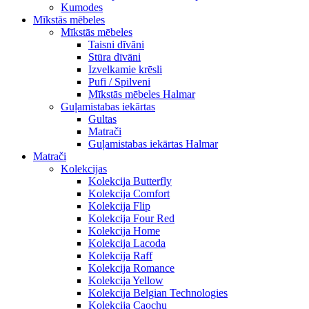
Kumodes
Mīkstās mēbeles
Mīkstās mēbeles
Taisni dīvāni
Stūra dīvāni
Izvelkamie krēsli
Pufi / Spilveni
Mīkstās mēbeles Halmar
Guļamistabas iekārtas
Gultas
Matrači
Guļamistabas iekārtas Halmar
Matrači
Kolekcijas
Kolekcija Butterfly
Kolekcija Comfort
Kolekcija Flip
Kolekcija Four Red
Kolekcija Home
Kolekcija Lacoda
Kolekcija Raff
Kolekcija Romance
Kolekcija Yellow
Kolekcija Belgian Technologies
Kolekcija Caochu