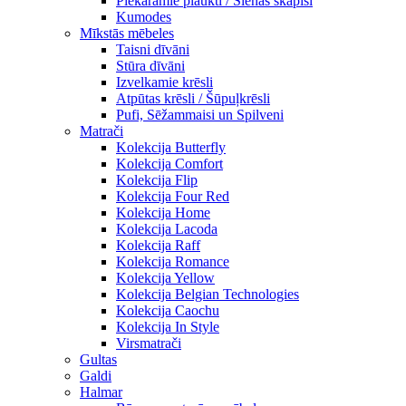
Piekaramie plaukti / Sienas skapiši
Kumodes
Mīkstās mēbeles
Taisni dīvāni
Stūra dīvāni
Izvelkamie krēsli
Atpūtas krēsli / Šūpuļkrēsli
Pufi, Sēžammaisi un Spilveni
Matrači
Kolekcija Butterfly
Kolekcija Comfort
Kolekcija Flip
Kolekcija Four Red
Kolekcija Home
Kolekcija Lacoda
Kolekcija Raff
Kolekcija Romance
Kolekcija Yellow
Kolekcija Belgian Technologies
Kolekcija Caochu
Kolekcija In Style
Virsmatrači
Gultas
Galdi
Halmar