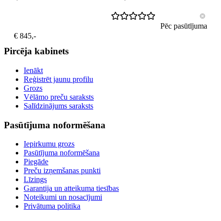
Pēc pasūtījuma
€ 845,-
Pircēja kabinets
Ienākt
Reģistrēt jaunu profilu
Grozs
Vēlāmo preču saraksts
Salīdzinājums saraksts
Pasūtījuma noformēšana
Iepirkumu grozs
Pasūtījuma noformēšana
Piegāde
Preču izņemšanas punkti
Līzings
Garantija un atteikuma tiesības
Noteikumi un nosacījumi
Privātuma politika