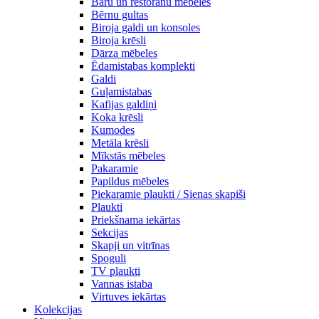
Bāru un restorānu mēbeles
Bērnu gultas
Biroja galdi un konsoles
Biroja krēsli
Dārza mēbeles
Ēdamistabas komplekti
Galdi
Guļamistabas
Kafijas galdiņi
Koka krēsli
Kumodes
Metāla krēsli
Mīkstās mēbeles
Pakaramie
Papildus mēbeles
Piekaramie plaukti / Sienas skapiši
Plaukti
Priekšnama iekārtas
Sekcijas
Skapji un vitrīnas
Spoguli
TV plaukti
Vannas istaba
Virtuves iekārtas
Kolekcijas