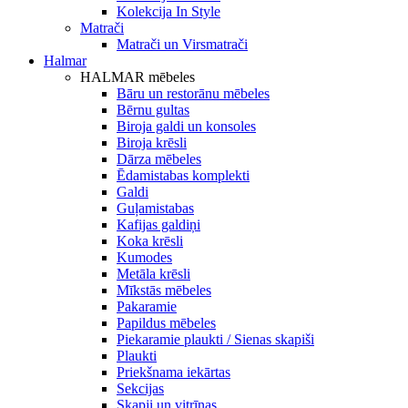
Kolekcija In Style
Matrači
Matrači un Virsmatrači
Halmar
HALMAR mēbeles
Bāru un restorānu mēbeles
Bērnu gultas
Biroja galdi un konsoles
Biroja krēsli
Dārza mēbeles
Ēdamistabas komplekti
Galdi
Guļamistabas
Kafijas galdiņi
Koka krēsli
Kumodes
Metāla krēsli
Mīkstās mēbeles
Pakaramie
Papildus mēbeles
Piekaramie plaukti / Sienas skapiši
Plaukti
Priekšnama iekārtas
Sekcijas
Skapji un vitrīnas