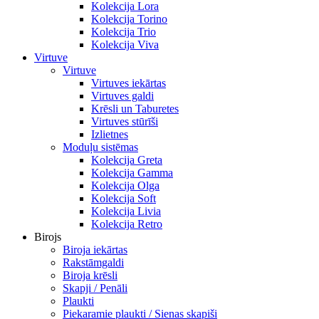
Kolekcija Lora
Kolekcija Torino
Kolekcija Trio
Kolekcija Viva
Virtuve
Virtuve
Virtuves iekārtas
Virtuves galdi
Krēsli un Taburetes
Virtuves stūrīši
Izlietnes
Moduļu sistēmas
Kolekcija Greta
Kolekcija Gamma
Kolekcija Olga
Kolekcija Soft
Kolekcija Livia
Kolekcija Retro
Birojs
Biroja iekārtas
Rakstāmgaldi
Biroja krēsli
Skapji / Penāli
Plaukti
Piekaramie plaukti / Sienas skapiši