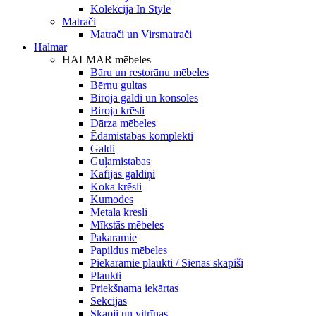
Kolekcija In Style
Matrači
Matrači un Virsmatrači
Halmar
HALMAR mēbeles
Bāru un restorānu mēbeles
Bērnu gultas
Biroja galdi un konsoles
Biroja krēsli
Dārza mēbeles
Ēdamistabas komplekti
Galdi
Guļamistabas
Kafijas galdiņi
Koka krēsli
Kumodes
Metāla krēsli
Mīkstās mēbeles
Pakaramie
Papildus mēbeles
Piekaramie plaukti / Sienas skapiši
Plaukti
Priekšnama iekārtas
Sekcijas
Skapji un vitrīnas