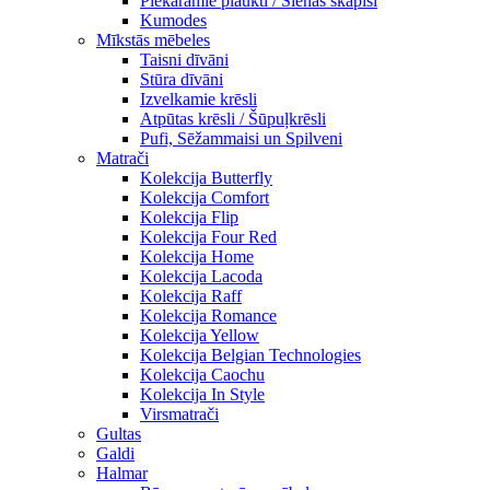
Piekaramie plaukti / Sienas skapiši
Kumodes
Mīkstās mēbeles
Taisni dīvāni
Stūra dīvāni
Izvelkamie krēsli
Atpūtas krēsli / Šūpuļkrēsli
Pufi, Sēžammaisi un Spilveni
Matrači
Kolekcija Butterfly
Kolekcija Comfort
Kolekcija Flip
Kolekcija Four Red
Kolekcija Home
Kolekcija Lacoda
Kolekcija Raff
Kolekcija Romance
Kolekcija Yellow
Kolekcija Belgian Technologies
Kolekcija Caochu
Kolekcija In Style
Virsmatrači
Gultas
Galdi
Halmar