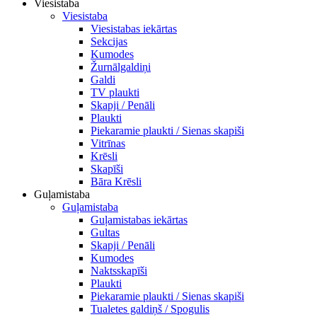
Viesistaba
Viesistaba
Viesistabas iekārtas
Sekcijas
Kumodes
Žurnālgaldiņi
Galdi
TV plaukti
Skapji / Penāli
Plaukti
Piekaramie plaukti / Sienas skapiši
Vitrīnas
Krēsli
Skapīši
Bāra Krēsli
Guļamistaba
Guļamistaba
Guļamistabas iekārtas
Gultas
Skapji / Penāli
Kumodes
Naktsskapīši
Plaukti
Piekaramie plaukti / Sienas skapiši
Tualetes galdiņš / Spogulis