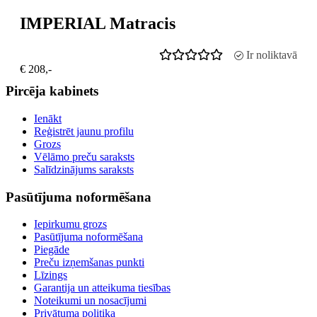
IMPERIAL Matracis
Ir noliktavā
€ 208,-
Pircēja kabinets
Ienākt
Reģistrēt jaunu profilu
Grozs
Vēlāmo preču saraksts
Salīdzinājums saraksts
Pasūtījuma noformēšana
Iepirkumu grozs
Pasūtījuma noformēšana
Piegāde
Preču izņemšanas punkti
Līzings
Garantija un atteikuma tiesības
Noteikumi un nosacījumi
Privātuma politika