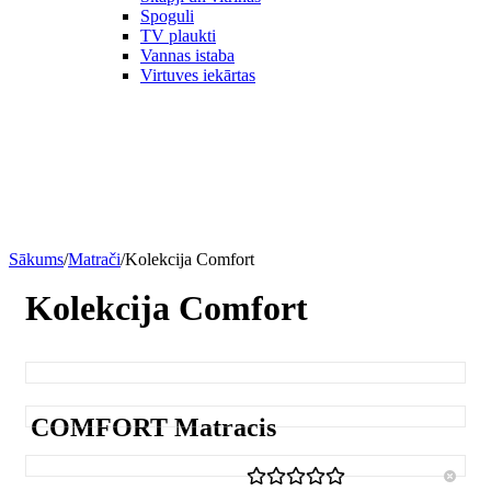
Spoguli
TV plaukti
Vannas istaba
Virtuves iekārtas
Sākums
/
Matrači
/
Kolekcija Comfort
Kolekcija Comfort
COMFORT Matracis