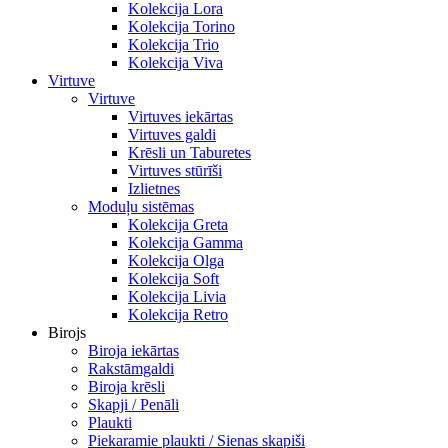
Kolekcija Lora
Kolekcija Torino
Kolekcija Trio
Kolekcija Viva
Virtuve
Virtuve
Virtuves iekārtas
Virtuves galdi
Krēsli un Taburetes
Virtuves stūrīši
Izlietnes
Moduļu sistēmas
Kolekcija Greta
Kolekcija Gamma
Kolekcija Olga
Kolekcija Soft
Kolekcija Livia
Kolekcija Retro
Birojs
Biroja iekārtas
Rakstāmgaldi
Biroja krēsli
Skapji / Penāli
Plaukti
Piekaramie plaukti / Sienas skapiši