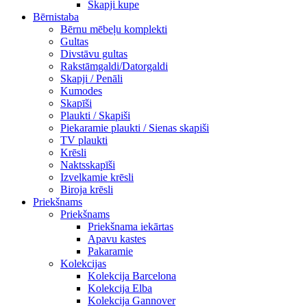
Skapji kupe
Bērnistaba
Bērnu mēbeļu komplekti
Gultas
Divstāvu gultas
Rakstāmgaldi/Datorgaldi
Skapji / Penāli
Kumodes
Skapīši
Plaukti / Skapiši
Piekaramie plaukti / Sienas skapiši
TV plaukti
Krēsli
Naktsskapīši
Izvelkamie krēsli
Biroja krēsli
Priekšnams
Priekšnams
Priekšnama iekārtas
Apavu kastes
Pakaramie
Kolekcijas
Kolekcija Barcelona
Kolekcija Elba
Kolekcija Gannover