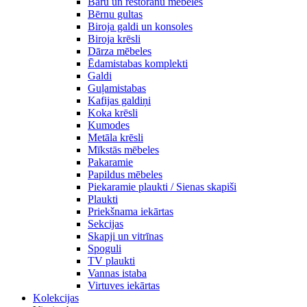
Bāru un restorānu mēbeles
Bērnu gultas
Biroja galdi un konsoles
Biroja krēsli
Dārza mēbeles
Ēdamistabas komplekti
Galdi
Guļamistabas
Kafijas galdiņi
Koka krēsli
Kumodes
Metāla krēsli
Mīkstās mēbeles
Pakaramie
Papildus mēbeles
Piekaramie plaukti / Sienas skapiši
Plaukti
Priekšnama iekārtas
Sekcijas
Skapji un vitrīnas
Spoguli
TV plaukti
Vannas istaba
Virtuves iekārtas
Kolekcijas