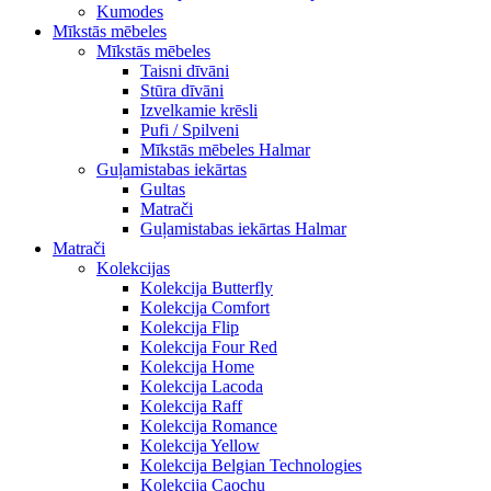
Kumodes
Mīkstās mēbeles
Mīkstās mēbeles
Taisni dīvāni
Stūra dīvāni
Izvelkamie krēsli
Pufi / Spilveni
Mīkstās mēbeles Halmar
Guļamistabas iekārtas
Gultas
Matrači
Guļamistabas iekārtas Halmar
Matrači
Kolekcijas
Kolekcija Butterfly
Kolekcija Comfort
Kolekcija Flip
Kolekcija Four Red
Kolekcija Home
Kolekcija Lacoda
Kolekcija Raff
Kolekcija Romance
Kolekcija Yellow
Kolekcija Belgian Technologies
Kolekcija Caochu