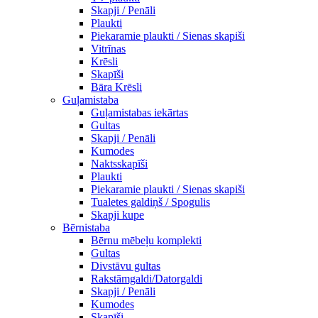
Skapji / Penāli
Plaukti
Piekaramie plaukti / Sienas skapiši
Vitrīnas
Krēsli
Skapīši
Bāra Krēsli
Guļamistaba
Guļamistabas iekārtas
Gultas
Skapji / Penāli
Kumodes
Naktsskapīši
Plaukti
Piekaramie plaukti / Sienas skapiši
Tualetes galdiņš / Spogulis
Skapji kupe
Bērnistaba
Bērnu mēbeļu komplekti
Gultas
Divstāvu gultas
Rakstāmgaldi/Datorgaldi
Skapji / Penāli
Kumodes
Skapīši