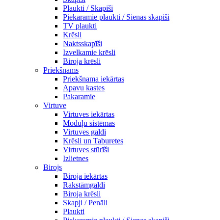
Plaukti / Skapiši
Piekaramie plaukti / Sienas skapiši
TV plaukti
Krēsli
Naktsskapīši
Izvelkamie krēsli
Biroja krēsli
Priekšnams
Priekšnama iekārtas
Apavu kastes
Pakaramie
Virtuve
Virtuves iekārtas
Moduļu sistēmas
Virtuves galdi
Krēsli un Taburetes
Virtuves stūrīši
Izlietnes
Birojs
Biroja iekārtas
Rakstāmgaldi
Biroja krēsli
Skapji / Penāli
Plaukti