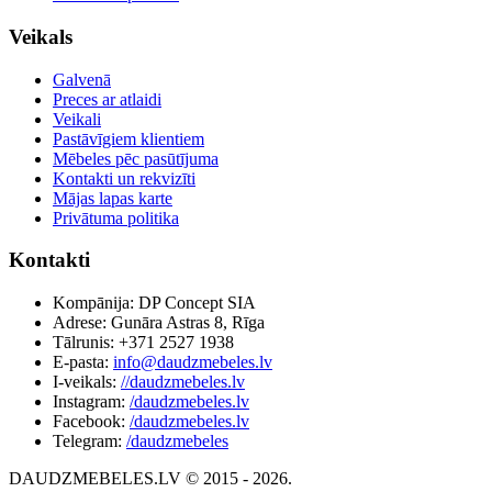
Veikals
Galvenā
Preces ar atlaidi
Veikali
Pastāvīgiem klientiem
Mēbeles pēc pasūtījuma
Kontakti un rekvizīti
Mājas lapas karte
Privātuma politika
Kontakti
Kompānija: DP Concept SIA
Adrese: Gunāra Astras 8, Rīga
Tālrunis: +371 2527 1938
E-pasta:
info@daudzmebeles.lv
I-veikals:
//daudzmebeles.lv
Instagram:
/daudzmebeles.lv
Facebook:
/daudzmebeles.lv
Telegram:
/daudzmebeles
DAUDZMEBELES.LV © 2015 - 2026.