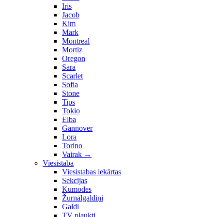
Iris
Jacob
Kim
Mark
Montreal
Mortiz
Oregon
Sara
Scarlet
Sofia
Stone
Tips
Tokio
Elba
Gannover
Lora
Torino
Vairak
→
Viesistaba
Viesistabas iekārtas
Sekcijas
Kumodes
Žurnālgaldiņi
Galdi
TV plaukti