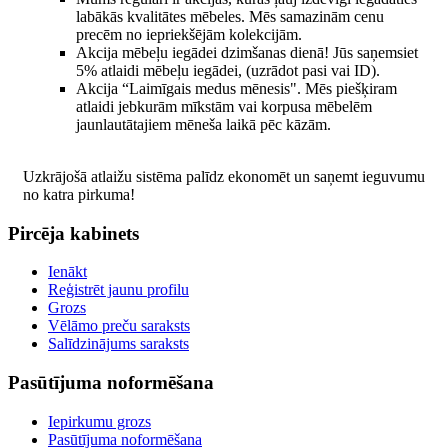
labākās kvalitātes mēbeles. Mēs samazinām cenu
precēm no iepriekšējām kolekcijām.
Akcija mēbeļu iegādei dzimšanas dienā! Jūs saņemsiet
5% atlaidi mēbeļu iegādei, (uzrādot pasi vai ID).
Akcija “Laimīgais medus mēnesis". Mēs piešķiram
atlaidi jebkurām mīkstām vai korpusa mēbelēm
jaunlautātajiem mēneša laikā pēc kāzām.
Uzkrājošā atlaižu sistēma palīdz ekonomēt un saņemt ieguvumu
no katra pirkuma!
Pircēja kabinets
Ienākt
Reģistrēt jaunu profilu
Grozs
Vēlāmo preču saraksts
Salīdzinājums saraksts
Pasūtījuma noformēšana
Iepirkumu grozs
Pasūtījuma noformēšana