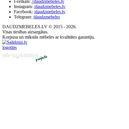
I-veikals:
//daudzmebeles.lv
Instagram:
/daudzmebeles.lv
Facebook:
/daudzmebeles.lv
Telegram:
/daudzmebeles
DAUDZMEBELES.LV © 2015 - 2026.
Visas tiesības aizsargātas.
Korpusa un mīkstās mēbeles ar kvalitātes garantiju.