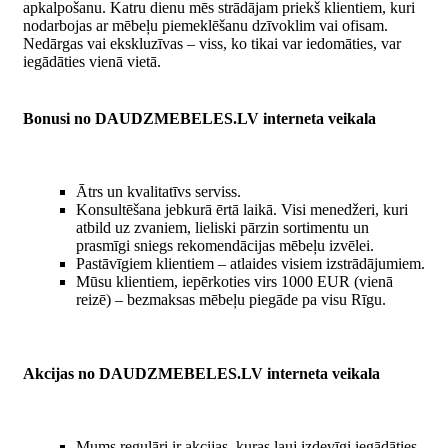
apkalpošanu. Katru dienu mēs strādājam priekš klientiem, kuri
nodarbojas ar mēbeļu piemeklēšanu dzīvoklim vai ofisam.
Nedārgas vai ekskluzīvas – viss, ko tikai var iedomāties, var
iegādāties vienā vietā.
Bonusi no DAUDZMEBELES.LV interneta veikala
Ātrs un kvalitatīvs serviss.
Konsultēšana jebkurā ērtā laikā. Visi menedžeri, kuri
atbild uz zvaniem, lieliski pārzin sortimentu un
prasmīgi sniegs rekomendācijas mēbeļu izvēlei.
Pastāvīgiem klientiem – atlaides visiem izstrādājumiem.
Mūsu klientiem, iepērkoties virs 1000 EUR (vienā
reizē) – bezmaksas mēbeļu piegāde pa visu Rīgu.
Akcijas no DAUDZMEBELES.LV interneta veikala
Mums regulāri ir akcijas, kuras ļauj izdevīgi iegādāties