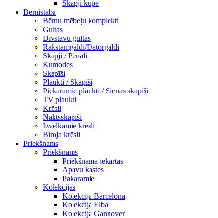
Skapji kupe
Bērnistaba
Bērnu mēbeļu komplekti
Gultas
Divstāvu gultas
Rakstāmgaldi/Datorgaldi
Skapji / Penāli
Kumodes
Skapīši
Plaukti / Skapiši
Piekaramie plaukti / Sienas skapiši
TV plaukti
Krēsli
Naktsskapīši
Izvelkamie krēsli
Biroja krēsli
Priekšnams
Priekšnams
Priekšnama iekārtas
Apavu kastes
Pakaramie
Kolekcijas
Kolekcija Barcelona
Kolekcija Elba
Kolekcija Gannover