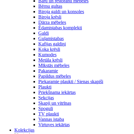
Bāru un restorānu mēbeles
Bērnu gultas
Biroja galdi un konsoles
Biroja krēsli
Dārza mēbeles
Ēdamistabas komplekti
Galdi
Guļamistabas
Kafijas galdiņi
Koka krēsli
Kumodes
Metāla krēsli
Mīkstās mēbeles
Pakaramie
Papildus mēbeles
Piekaramie plaukti / Sienas skapiši
Plaukti
Priekšnama iekārtas
Sekcijas
Skapji un vitrīnas
Spoguli
TV plaukti
Vannas istaba
Virtuves iekārtas
Kolekcijas