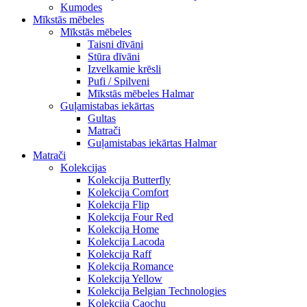
Kumodes
Mīkstās mēbeles
Mīkstās mēbeles
Taisni dīvāni
Stūra dīvāni
Izvelkamie krēsli
Pufi / Spilveni
Mīkstās mēbeles Halmar
Guļamistabas iekārtas
Gultas
Matrači
Guļamistabas iekārtas Halmar
Matrači
Kolekcijas
Kolekcija Butterfly
Kolekcija Comfort
Kolekcija Flip
Kolekcija Four Red
Kolekcija Home
Kolekcija Lacoda
Kolekcija Raff
Kolekcija Romance
Kolekcija Yellow
Kolekcija Belgian Technologies
Kolekcija Caochu