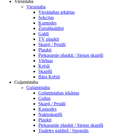
Viesistaba
Viesistaba
Viesistabas iekārtas
Sekcijas
Kumodes
Žurnālgaldiņi
Galdi
TV plaukti
Skapji / Penāli
Plaukti
Piekaramie plaukti / Sienas skapiši
Vitrīnas
Krēsli
Skapīši
Bāra Krēsli
Guļamistaba
Guļamistaba
Guļamistabas iekārtas
Gultas
Skapji / Penāli
Kumodes
Naktsskapīši
Plaukti
Piekaramie plaukti / Sienas skapiši
Tualetes galdiņš / Spogulis