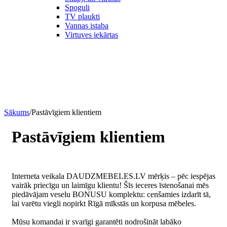
Spoguli
TV plaukti
Vannas istaba
Virtuves iekārtas
Sākums
/
Pastāvīgiem klientiem
Pastāvīgiem klientiem
Interneta veikala DAUDZMEBELES.LV mērķis – pēc iespējas
vairāk priecīgu un laimīgu klientu! Šīs ieceres īstenošanai mēs
piedāvājam veselu BONUSU komplektu: cenšamies izdarīt tā,
lai varētu viegli nopirkt Rīgā mīkstās un korpusa mēbeles.
Mūsu komandai ir svarīgi garantēti nodrošināt labāko