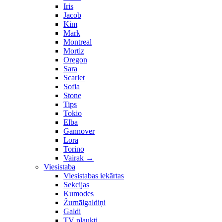
Iris
Jacob
Kim
Mark
Montreal
Mortiz
Oregon
Sara
Scarlet
Sofia
Stone
Tips
Tokio
Elba
Gannover
Lora
Torino
Vairak
→
Viesistaba
Viesistabas iekārtas
Sekcijas
Kumodes
Žurnālgaldiņi
Galdi
TV plaukti