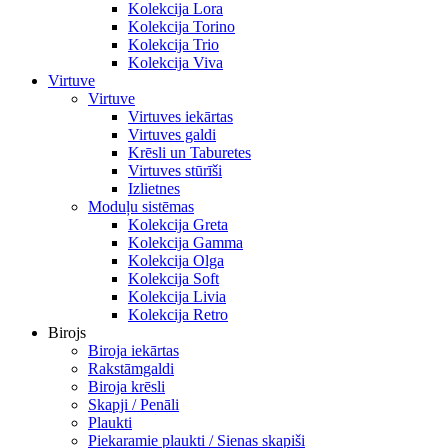
Kolekcija Lora
Kolekcija Torino
Kolekcija Trio
Kolekcija Viva
Virtuve
Virtuve
Virtuves iekārtas
Virtuves galdi
Krēsli un Taburetes
Virtuves stūrīši
Izlietnes
Moduļu sistēmas
Kolekcija Greta
Kolekcija Gamma
Kolekcija Olga
Kolekcija Soft
Kolekcija Livia
Kolekcija Retro
Birojs
Biroja iekārtas
Rakstāmgaldi
Biroja krēsli
Skapji / Penāli
Plaukti
Piekaramie plaukti / Sienas skapiši