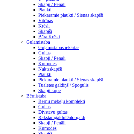
Skapji / Penāli
Plaukti
Piekaramie plaukti / Sienas skapiši
Vitrīnas
Krēsli
Skapīši
Bāra Krēsli
Guļamistaba
Guļamistabas iekārtas
Gultas
Skapji / Penāli
Kumodes
Naktsskapīši
Plaukti
Piekaramie plaukti / Sienas skapiši
Tualetes galdiņš / Spogulis
Skapji kupe
Bērnistaba
Bērnu mēbeļu komplekti
Gultas
Divstāvu gultas
Rakstāmgaldi/Datorgaldi
Skapji / Penāli
Kumodes
Skapīši