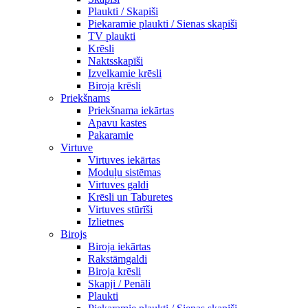
Plaukti / Skapiši
Piekaramie plaukti / Sienas skapiši
TV plaukti
Krēsli
Naktsskapīši
Izvelkamie krēsli
Biroja krēsli
Priekšnams
Priekšnama iekārtas
Apavu kastes
Pakaramie
Virtuve
Virtuves iekārtas
Moduļu sistēmas
Virtuves galdi
Krēsli un Taburetes
Virtuves stūrīši
Izlietnes
Birojs
Biroja iekārtas
Rakstāmgaldi
Biroja krēsli
Skapji / Penāli
Plaukti