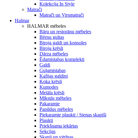
Kolekcija In Style
Matrači
Matrači un Virsmatrači
Halmar
HALMAR mēbeles
Bāru un restorānu mēbeles
Bērnu gultas
Biroja galdi un konsoles
Biroja krēsli
Dārza mēbeles
Ēdamistabas komplekti
Galdi
Guļamistabas
Kafijas galdiņi
Koka krēsli
Kumodes
Metāla krēsli
Mīkstās mēbeles
Pakaramie
Papildus mēbeles
Piekaramie plaukti / Sienas skapiši
Plaukti
Priekšnama iekārtas
Sekcijas
Skapji un vitrīnas