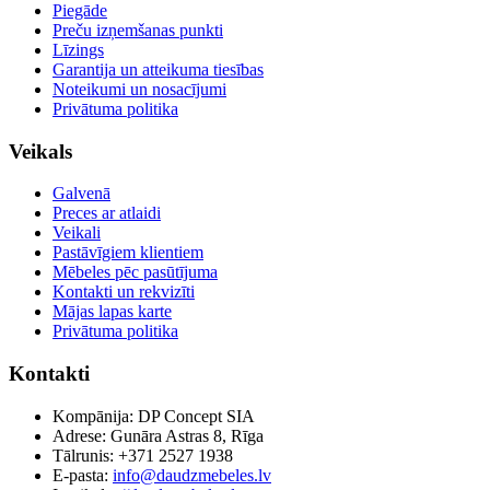
Piegāde
Preču izņemšanas punkti
Līzings
Garantija un atteikuma tiesības
Noteikumi un nosacījumi
Privātuma politika
Veikals
Galvenā
Preces ar atlaidi
Veikali
Pastāvīgiem klientiem
Mēbeles pēc pasūtījuma
Kontakti un rekvizīti
Mājas lapas karte
Privātuma politika
Kontakti
Kompānija: DP Concept SIA
Adrese: Gunāra Astras 8, Rīga
Tālrunis: +371 2527 1938
E-pasta:
info@daudzmebeles.lv