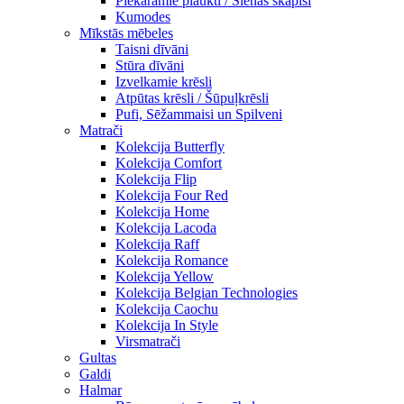
Piekaramie plaukti / Sienas skapiši
Kumodes
Mīkstās mēbeles
Taisni dīvāni
Stūra dīvāni
Izvelkamie krēsli
Atpūtas krēsli / Šūpuļkrēsli
Pufi, Sēžammaisi un Spilveni
Matrači
Kolekcija Butterfly
Kolekcija Comfort
Kolekcija Flip
Kolekcija Four Red
Kolekcija Home
Kolekcija Lacoda
Kolekcija Raff
Kolekcija Romance
Kolekcija Yellow
Kolekcija Belgian Technologies
Kolekcija Caochu
Kolekcija In Style
Virsmatrači
Gultas
Galdi
Halmar