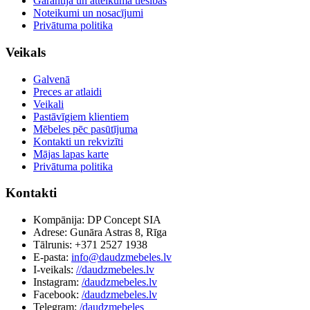
Garantija un atteikuma tiesības
Noteikumi un nosacījumi
Privātuma politika
Veikals
Galvenā
Preces ar atlaidi
Veikali
Pastāvīgiem klientiem
Mēbeles pēc pasūtījuma
Kontakti un rekvizīti
Mājas lapas karte
Privātuma politika
Kontakti
Kompānija: DP Concept SIA
Adrese: Gunāra Astras 8, Rīga
Tālrunis: +371 2527 1938
E-pasta:
info@daudzmebeles.lv
I-veikals:
//daudzmebeles.lv
Instagram:
/daudzmebeles.lv
Facebook:
/daudzmebeles.lv
Telegram:
/daudzmebeles