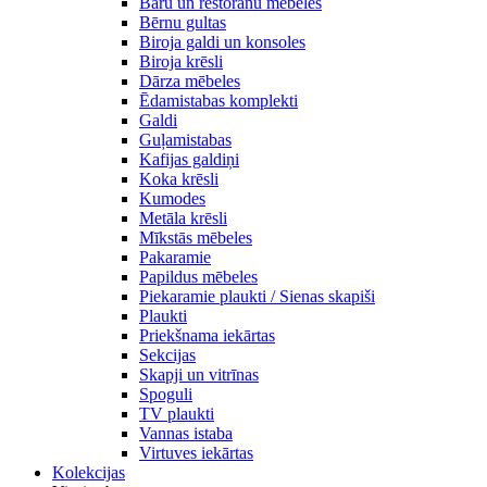
Bāru un restorānu mēbeles
Bērnu gultas
Biroja galdi un konsoles
Biroja krēsli
Dārza mēbeles
Ēdamistabas komplekti
Galdi
Guļamistabas
Kafijas galdiņi
Koka krēsli
Kumodes
Metāla krēsli
Mīkstās mēbeles
Pakaramie
Papildus mēbeles
Piekaramie plaukti / Sienas skapiši
Plaukti
Priekšnama iekārtas
Sekcijas
Skapji un vitrīnas
Spoguli
TV plaukti
Vannas istaba
Virtuves iekārtas
Kolekcijas