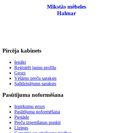
Mīkstās mēbeles
Halmar
Pircēja kabinets
Ienākt
Reģistrēt jaunu profilu
Grozs
Vēlāmo preču saraksts
Salīdzinājums saraksts
Pasūtījuma noformēšana
Iepirkumu grozs
Pasūtījuma noformēšana
Piegāde
Preču izņemšanas punkti
Līzings