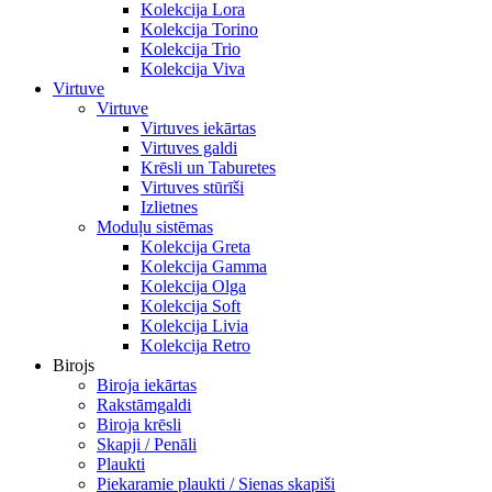
Kolekcija Lora
Kolekcija Torino
Kolekcija Trio
Kolekcija Viva
Virtuve
Virtuve
Virtuves iekārtas
Virtuves galdi
Krēsli un Taburetes
Virtuves stūrīši
Izlietnes
Moduļu sistēmas
Kolekcija Greta
Kolekcija Gamma
Kolekcija Olga
Kolekcija Soft
Kolekcija Livia
Kolekcija Retro
Birojs
Biroja iekārtas
Rakstāmgaldi
Biroja krēsli
Skapji / Penāli
Plaukti
Piekaramie plaukti / Sienas skapiši