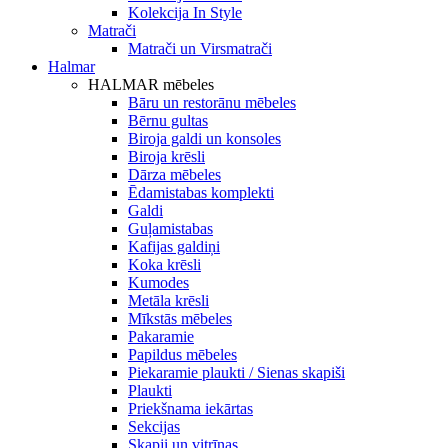
Kolekcija In Style
Matrači
Matrači un Virsmatrači
Halmar
HALMAR mēbeles
Bāru un restorānu mēbeles
Bērnu gultas
Biroja galdi un konsoles
Biroja krēsli
Dārza mēbeles
Ēdamistabas komplekti
Galdi
Guļamistabas
Kafijas galdiņi
Koka krēsli
Kumodes
Metāla krēsli
Mīkstās mēbeles
Pakaramie
Papildus mēbeles
Piekaramie plaukti / Sienas skapiši
Plaukti
Priekšnama iekārtas
Sekcijas
Skapji un vitrīnas