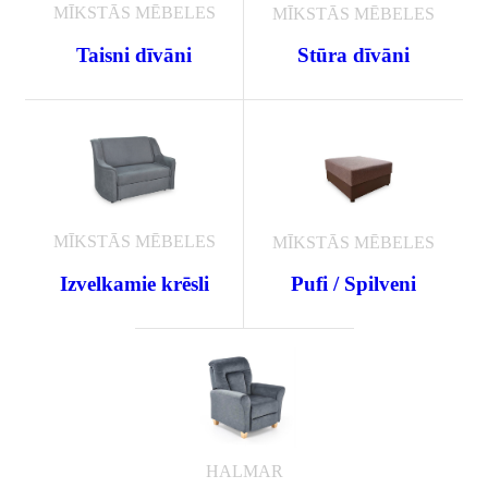
MĪKSTĀS MĒBELES
MĪKSTĀS MĒBELES
Taisni dīvāni
Stūra dīvāni
MĪKSTĀS MĒBELES
MĪKSTĀS MĒBELES
Izvelkamie krēsli
Pufi / Spilveni
HALMAR