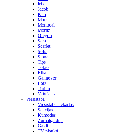
Iris
Jacob
Kim
Mark
Montreal
Mortiz
Oregon
Sara
Scarlet
Sofia
Stone
Tips
Tokio
Elba
Gannover
Lora
Torino
Vairak
→
Viesistaba
Viesistabas iekārtas
Sekcijas
Kumodes
Žurnālgaldiņi
Galdi
TV plaukti