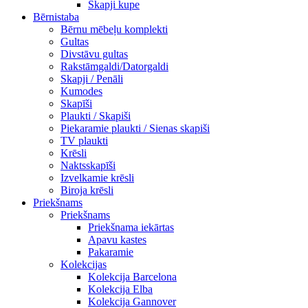
Skapji kupe
Bērnistaba
Bērnu mēbeļu komplekti
Gultas
Divstāvu gultas
Rakstāmgaldi/Datorgaldi
Skapji / Penāli
Kumodes
Skapīši
Plaukti / Skapiši
Piekaramie plaukti / Sienas skapiši
TV plaukti
Krēsli
Naktsskapīši
Izvelkamie krēsli
Biroja krēsli
Priekšnams
Priekšnams
Priekšnama iekārtas
Apavu kastes
Pakaramie
Kolekcijas
Kolekcija Barcelona
Kolekcija Elba
Kolekcija Gannover