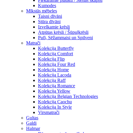
Piekaramie plaukti / Sienas skapiši
Kumodes
Mīkstās mēbeles
Taisni dīvāni
Stūra dīvāni
Izvelkamie krēsli
Atpūtas krēsli / Šūpuļkrēsli
Pufi, Sēžammaisi un Spilveni
Matrači
Kolekcija Butterfly
Kolekcija Comfort
Kolekcija Flip
Kolekcija Four Red
Kolekcija Home
Kolekcija Lacoda
Kolekcija Raff
Kolekcija Romance
Kolekcija Yellow
Kolekcija Belgian Technologies
Kolekcija Caochu
Kolekcija In Style
Virsmatrači
Gultas
Galdi
Halmar