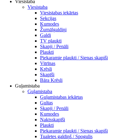
Viesistaba
Viesistaba
Viesistabas iekārtas
Sekcijas
Kumodes
Žurnālgaldiņi
Galdi
TV plaukti
Skapji / Penāli
Plaukti
Piekaramie plaukti / Sienas skapiši
Vitrīnas
Krēsli
Skapīši
Bāra Krēsli
Guļamistaba
Guļamistaba
Guļamistabas iekārtas
Gultas
Skapji / Penāli
Kumodes
Naktsskapīši
Plaukti
Piekaramie plaukti / Sienas skapiši
Tualetes galdiņš / Spogulis