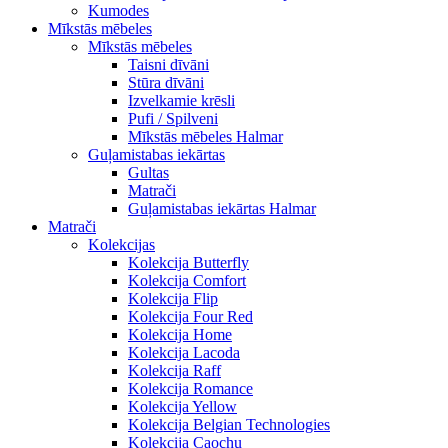
Kumodes
Mīkstās mēbeles
Mīkstās mēbeles
Taisni dīvāni
Stūra dīvāni
Izvelkamie krēsli
Pufi / Spilveni
Mīkstās mēbeles Halmar
Guļamistabas iekārtas
Gultas
Matrači
Guļamistabas iekārtas Halmar
Matrači
Kolekcijas
Kolekcija Butterfly
Kolekcija Comfort
Kolekcija Flip
Kolekcija Four Red
Kolekcija Home
Kolekcija Lacoda
Kolekcija Raff
Kolekcija Romance
Kolekcija Yellow
Kolekcija Belgian Technologies
Kolekcija Caochu