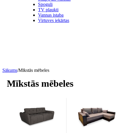
Spoguli
TV plaukti
Vannas istaba
Virtuves iekārtas
Sākums
/
Mīkstās mēbeles
Mīkstās mēbeles