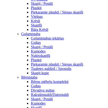
Skapji / Penāli
Plaukti
Piekaramie plaukti / Sienas skapiši
Vitrīnas
Krēsli
Skapīši
Bāra Krēsli
Guļamistaba
Guļamistabas iekārtas
Gultas
Skapji / Penāli
Kumodes
Naktsskapīši
Plaukti
Piekaramie plaukti / Sienas skapiši
Tualetes galdiņš / Spogulis
Skapji kupe
Bērnistaba
Bērnu mēbeļu komplekti
Gultas
Divstāvu gultas
Rakstāmgaldi/Datorgaldi
Skapji / Penāli
Kumodes
Skapīši