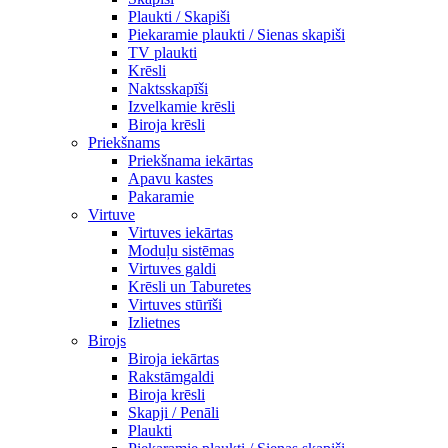
Plaukti / Skapiši
Piekaramie plaukti / Sienas skapiši
TV plaukti
Krēsli
Naktsskapīši
Izvelkamie krēsli
Biroja krēsli
Priekšnams
Priekšnama iekārtas
Apavu kastes
Pakaramie
Virtuve
Virtuves iekārtas
Moduļu sistēmas
Virtuves galdi
Krēsli un Taburetes
Virtuves stūrīši
Izlietnes
Birojs
Biroja iekārtas
Rakstāmgaldi
Biroja krēsli
Skapji / Penāli
Plaukti