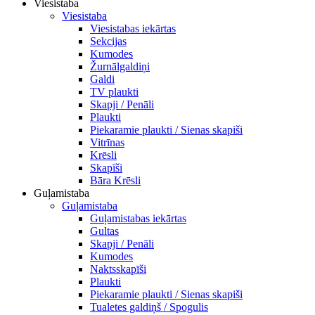
Viesistaba
Viesistaba
Viesistabas iekārtas
Sekcijas
Kumodes
Žurnālgaldiņi
Galdi
TV plaukti
Skapji / Penāli
Plaukti
Piekaramie plaukti / Sienas skapiši
Vitrīnas
Krēsli
Skapīši
Bāra Krēsli
Guļamistaba
Guļamistaba
Guļamistabas iekārtas
Gultas
Skapji / Penāli
Kumodes
Naktsskapīši
Plaukti
Piekaramie plaukti / Sienas skapiši
Tualetes galdiņš / Spogulis