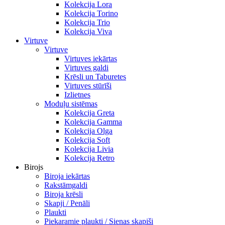
Kolekcija Lora
Kolekcija Torino
Kolekcija Trio
Kolekcija Viva
Virtuve
Virtuve
Virtuves iekārtas
Virtuves galdi
Krēsli un Taburetes
Virtuves stūrīši
Izlietnes
Moduļu sistēmas
Kolekcija Greta
Kolekcija Gamma
Kolekcija Olga
Kolekcija Soft
Kolekcija Livia
Kolekcija Retro
Birojs
Biroja iekārtas
Rakstāmgaldi
Biroja krēsli
Skapji / Penāli
Plaukti
Piekaramie plaukti / Sienas skapiši