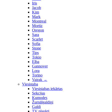
Iris
Jacob
Kim
Mark
Montreal
Mortiz
Oregon
Sara
Scarlet
Sofia
Stone
Tips
Tokio
Elba
Gannover
Lora
Torino
Vairak
→
Viesistaba
Viesistabas iekārtas
Sekcijas
Kumodes
Žurnālgaldiņi
Galdi
TV plaukti