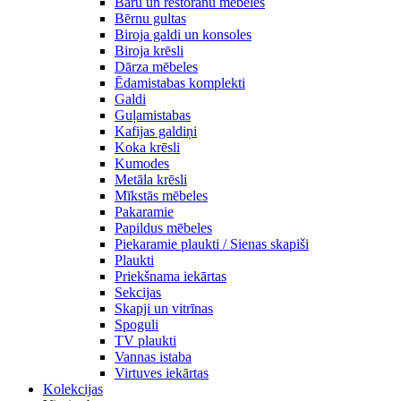
Bāru un restorānu mēbeles
Bērnu gultas
Biroja galdi un konsoles
Biroja krēsli
Dārza mēbeles
Ēdamistabas komplekti
Galdi
Guļamistabas
Kafijas galdiņi
Koka krēsli
Kumodes
Metāla krēsli
Mīkstās mēbeles
Pakaramie
Papildus mēbeles
Piekaramie plaukti / Sienas skapiši
Plaukti
Priekšnama iekārtas
Sekcijas
Skapji un vitrīnas
Spoguli
TV plaukti
Vannas istaba
Virtuves iekārtas
Kolekcijas