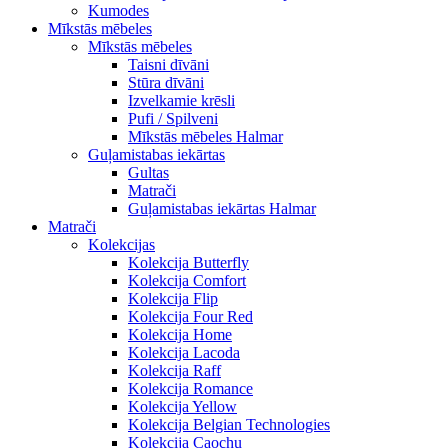
Kumodes
Mīkstās mēbeles
Mīkstās mēbeles
Taisni dīvāni
Stūra dīvāni
Izvelkamie krēsli
Pufi / Spilveni
Mīkstās mēbeles Halmar
Guļamistabas iekārtas
Gultas
Matrači
Guļamistabas iekārtas Halmar
Matrači
Kolekcijas
Kolekcija Butterfly
Kolekcija Comfort
Kolekcija Flip
Kolekcija Four Red
Kolekcija Home
Kolekcija Lacoda
Kolekcija Raff
Kolekcija Romance
Kolekcija Yellow
Kolekcija Belgian Technologies
Kolekcija Caochu