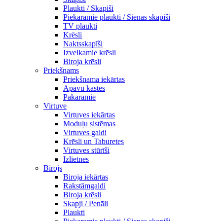
Plaukti / Skapiši
Piekaramie plaukti / Sienas skapiši
TV plaukti
Krēsli
Naktsskapīši
Izvelkamie krēsli
Biroja krēsli
Priekšnams
Priekšnama iekārtas
Apavu kastes
Pakaramie
Virtuve
Virtuves iekārtas
Moduļu sistēmas
Virtuves galdi
Krēsli un Taburetes
Virtuves stūrīši
Izlietnes
Birojs
Biroja iekārtas
Rakstāmgaldi
Biroja krēsli
Skapji / Penāli
Plaukti