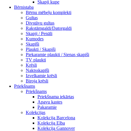
Skapji kupe
Bērnistaba
Bērnu mēbeļu komplekti
Gultas
Divstāvu gultas
Rakstāmgaldi/Datorgaldi
Skapji / Penāli
Kumodes
Skapīši
Plaukti / Skapiši
Piekaramie plaukti / Sienas skapiši
TV plaukti
Krēsli
Naktsskapīši
Izvelkamie krēsli
Biroja krēsli
Priekšnams
Priekšnams
Priekšnama iekārtas
Apavu kastes
Pakaramie
Kolekcijas
Kolekcija Barcelona
Kolekcija Elba
Kolekcija Gannover