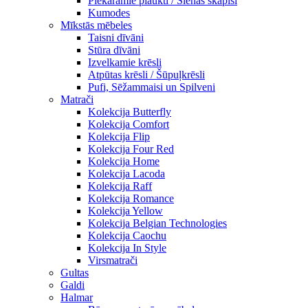
Piekaramie plaukti / Sienas skapiši
Kumodes
Mīkstās mēbeles
Taisni dīvāni
Stūra dīvāni
Izvelkamie krēsli
Atpūtas krēsli / Šūpuļkrēsli
Pufi, Sēžammaisi un Spilveni
Matrači
Kolekcija Butterfly
Kolekcija Comfort
Kolekcija Flip
Kolekcija Four Red
Kolekcija Home
Kolekcija Lacoda
Kolekcija Raff
Kolekcija Romance
Kolekcija Yellow
Kolekcija Belgian Technologies
Kolekcija Caochu
Kolekcija In Style
Virsmatrači
Gultas
Galdi
Halmar