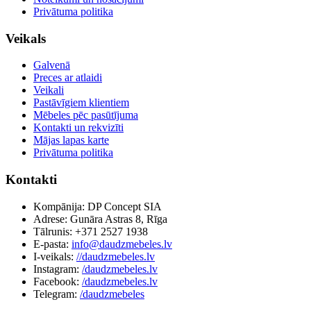
Privātuma politika
Veikals
Galvenā
Preces ar atlaidi
Veikali
Pastāvīgiem klientiem
Mēbeles pēc pasūtījuma
Kontakti un rekvizīti
Mājas lapas karte
Privātuma politika
Kontakti
Kompānija: DP Concept SIA
Adrese: Gunāra Astras 8, Rīga
Tālrunis: +371 2527 1938
E-pasta:
info@daudzmebeles.lv
I-veikals:
//daudzmebeles.lv
Instagram:
/daudzmebeles.lv
Facebook:
/daudzmebeles.lv
Telegram:
/daudzmebeles