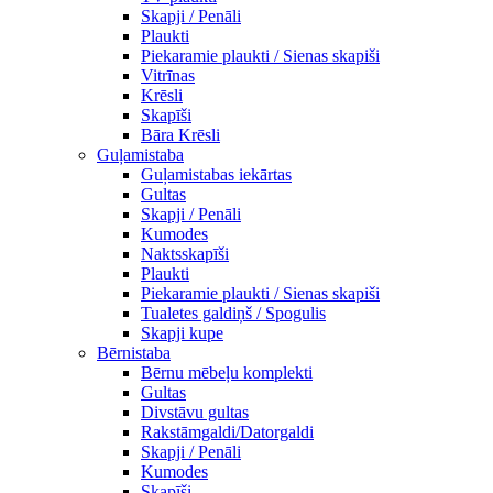
Skapji / Penāli
Plaukti
Piekaramie plaukti / Sienas skapiši
Vitrīnas
Krēsli
Skapīši
Bāra Krēsli
Guļamistaba
Guļamistabas iekārtas
Gultas
Skapji / Penāli
Kumodes
Naktsskapīši
Plaukti
Piekaramie plaukti / Sienas skapiši
Tualetes galdiņš / Spogulis
Skapji kupe
Bērnistaba
Bērnu mēbeļu komplekti
Gultas
Divstāvu gultas
Rakstāmgaldi/Datorgaldi
Skapji / Penāli
Kumodes
Skapīši