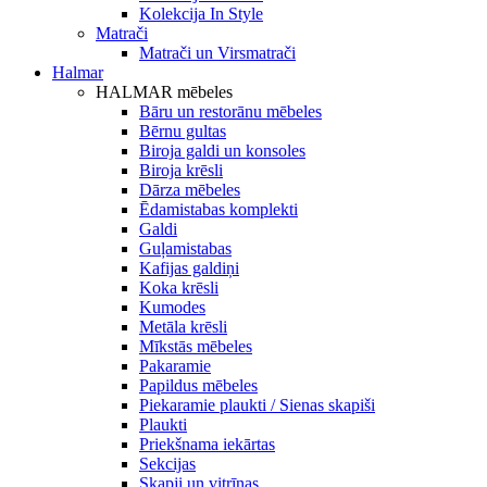
Kolekcija In Style
Matrači
Matrači un Virsmatrači
Halmar
HALMAR mēbeles
Bāru un restorānu mēbeles
Bērnu gultas
Biroja galdi un konsoles
Biroja krēsli
Dārza mēbeles
Ēdamistabas komplekti
Galdi
Guļamistabas
Kafijas galdiņi
Koka krēsli
Kumodes
Metāla krēsli
Mīkstās mēbeles
Pakaramie
Papildus mēbeles
Piekaramie plaukti / Sienas skapiši
Plaukti
Priekšnama iekārtas
Sekcijas
Skapji un vitrīnas