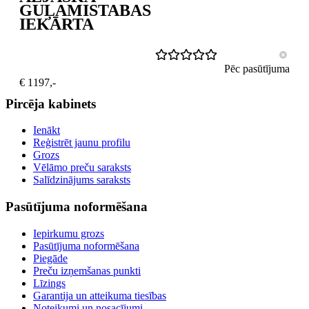
GUĻAMISTABAS
IEKĀRTA
Pēc pasūtījuma
€ 1197,-
Pircēja kabinets
Ienākt
Reģistrēt jaunu profilu
Grozs
Vēlāmo preču saraksts
Salīdzinājums saraksts
Pasūtījuma noformēšana
Iepirkumu grozs
Pasūtījuma noformēšana
Piegāde
Preču izņemšanas punkti
Līzings
Garantija un atteikuma tiesības
Noteikumi un nosacījumi