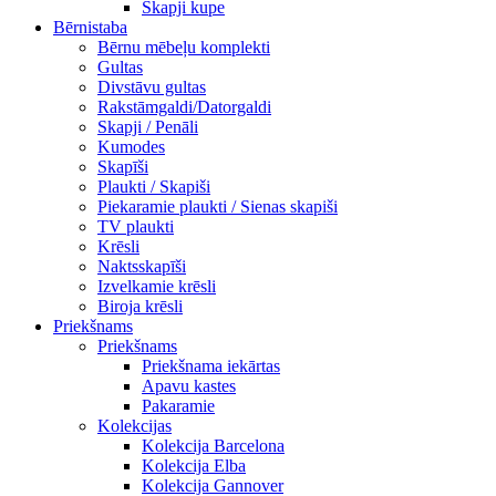
Skapji kupe
Bērnistaba
Bērnu mēbeļu komplekti
Gultas
Divstāvu gultas
Rakstāmgaldi/Datorgaldi
Skapji / Penāli
Kumodes
Skapīši
Plaukti / Skapiši
Piekaramie plaukti / Sienas skapiši
TV plaukti
Krēsli
Naktsskapīši
Izvelkamie krēsli
Biroja krēsli
Priekšnams
Priekšnams
Priekšnama iekārtas
Apavu kastes
Pakaramie
Kolekcijas
Kolekcija Barcelona
Kolekcija Elba
Kolekcija Gannover