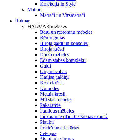
Kolekcija In Style
Matrači
Matrači un Virsmatrači
Halmar
HALMAR mēbeles
Bāru un restorānu mēbeles
Bērnu gultas
Biroja galdi un konsoles
Biroja krēsli
Dārza mēbeles
Ēdamistabas komplekti
Galdi
Guļamistabas
Kafijas galdiņi
Koka krēsli
Kumodes
Metāla krēsli
Mīkstās mēbeles
Pakaramie
Papildus mēbeles
Piekaramie plaukti / Sienas skapiši
Plaukti
Priekšnama iekārtas
Sekcijas
Skapji un vitrīnas