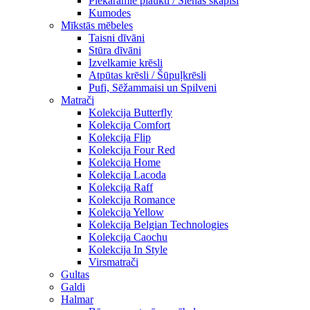
Piekaramie plaukti / Sienas skapiši
Kumodes
Mīkstās mēbeles
Taisni dīvāni
Stūra dīvāni
Izvelkamie krēsli
Atpūtas krēsli / Šūpuļkrēsli
Pufi, Sēžammaisi un Spilveni
Matrači
Kolekcija Butterfly
Kolekcija Comfort
Kolekcija Flip
Kolekcija Four Red
Kolekcija Home
Kolekcija Lacoda
Kolekcija Raff
Kolekcija Romance
Kolekcija Yellow
Kolekcija Belgian Technologies
Kolekcija Caochu
Kolekcija In Style
Virsmatrači
Gultas
Galdi
Halmar