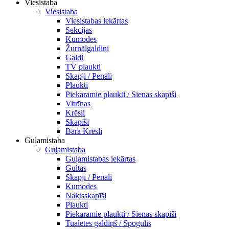
Viesistaba
Viesistaba
Viesistabas iekārtas
Sekcijas
Kumodes
Žurnālgaldiņi
Galdi
TV plaukti
Skapji / Penāli
Plaukti
Piekaramie plaukti / Sienas skapiši
Vitrīnas
Krēsli
Skapīši
Bāra Krēsli
Guļamistaba
Guļamistaba
Guļamistabas iekārtas
Gultas
Skapji / Penāli
Kumodes
Naktsskapīši
Plaukti
Piekaramie plaukti / Sienas skapiši
Tualetes galdiņš / Spogulis