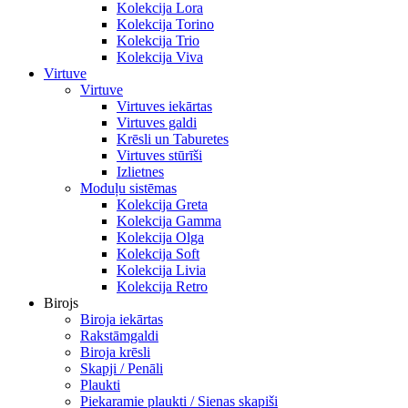
Kolekcija Lora
Kolekcija Torino
Kolekcija Trio
Kolekcija Viva
Virtuve
Virtuve
Virtuves iekārtas
Virtuves galdi
Krēsli un Taburetes
Virtuves stūrīši
Izlietnes
Moduļu sistēmas
Kolekcija Greta
Kolekcija Gamma
Kolekcija Olga
Kolekcija Soft
Kolekcija Livia
Kolekcija Retro
Birojs
Biroja iekārtas
Rakstāmgaldi
Biroja krēsli
Skapji / Penāli
Plaukti
Piekaramie plaukti / Sienas skapiši