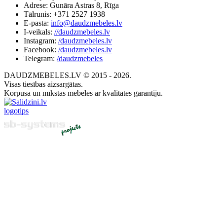
Adrese: Gunāra Astras 8, Rīga
Tālrunis: +371 2527 1938
E-pasta:
info@daudzmebeles.lv
I-veikals:
//daudzmebeles.lv
Instagram:
/daudzmebeles.lv
Facebook:
/daudzmebeles.lv
Telegram:
/daudzmebeles
DAUDZMEBELES.LV © 2015 - 2026.
Visas tiesības aizsargātas.
Korpusa un mīkstās mēbeles ar kvalitātes garantiju.