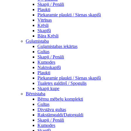
Skapji / Penāli
Plaukti
Piekaramie plaukti / Sienas skapiši
Vitrīnas
Krēsli
Skapīši
Bāra Krēsli
Guļamistaba
Guļamistabas iekārtas
Gultas
Skapji / Penāli
Kumodes
Naktsskapīši
Plaukti
Piekaramie plaukti / Sienas skapiši
Tualetes galdiņš / Spogulis
Skapji kupe
Bērnistaba
Bērnu mēbeļu komplekti
Gultas
Divstāvu gultas
Rakstāmgaldi/Datorgaldi
Skapji / Penāli
Kumodes
Skapīši