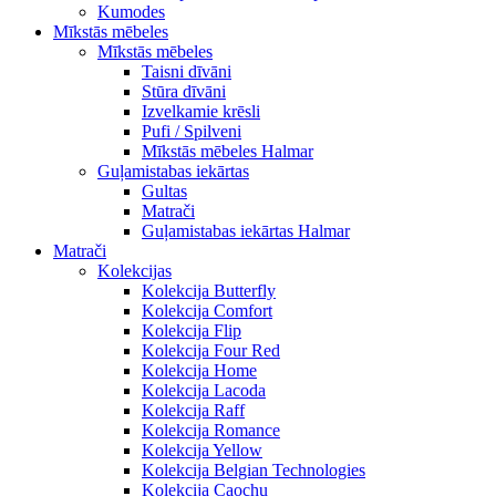
Kumodes
Mīkstās mēbeles
Mīkstās mēbeles
Taisni dīvāni
Stūra dīvāni
Izvelkamie krēsli
Pufi / Spilveni
Mīkstās mēbeles Halmar
Guļamistabas iekārtas
Gultas
Matrači
Guļamistabas iekārtas Halmar
Matrači
Kolekcijas
Kolekcija Butterfly
Kolekcija Comfort
Kolekcija Flip
Kolekcija Four Red
Kolekcija Home
Kolekcija Lacoda
Kolekcija Raff
Kolekcija Romance
Kolekcija Yellow
Kolekcija Belgian Technologies
Kolekcija Caochu