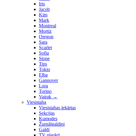
Iris
Jacob
Kim
Mark
Montreal
Mortiz
Oregon
Sara
Scarlet
Sofia
Stone
Tips
Tokio
Elba
Gannover
Lora
Torino
Vairak
→
Viesistaba
Viesistabas iekārtas
Sekcijas
Kumodes
Žurnālgaldiņi
Galdi
TV plaukti