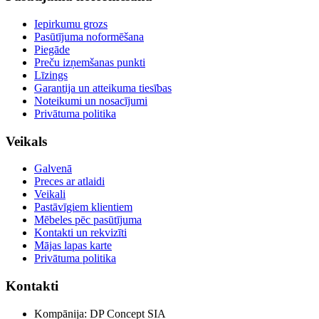
Iepirkumu grozs
Pasūtījuma noformēšana
Piegāde
Preču izņemšanas punkti
Līzings
Garantija un atteikuma tiesības
Noteikumi un nosacījumi
Privātuma politika
Veikals
Galvenā
Preces ar atlaidi
Veikali
Pastāvīgiem klientiem
Mēbeles pēc pasūtījuma
Kontakti un rekvizīti
Mājas lapas karte
Privātuma politika
Kontakti
Kompānija: DP Concept SIA