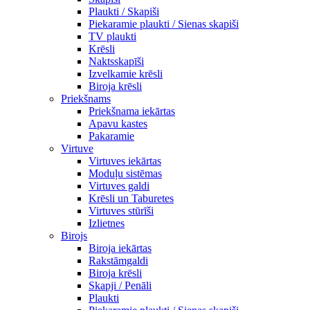
Plaukti / Skapiši
Piekaramie plaukti / Sienas skapiši
TV plaukti
Krēsli
Naktsskapīši
Izvelkamie krēsli
Biroja krēsli
Priekšnams
Priekšnama iekārtas
Apavu kastes
Pakaramie
Virtuve
Virtuves iekārtas
Moduļu sistēmas
Virtuves galdi
Krēsli un Taburetes
Virtuves stūrīši
Izlietnes
Birojs
Biroja iekārtas
Rakstāmgaldi
Biroja krēsli
Skapji / Penāli
Plaukti