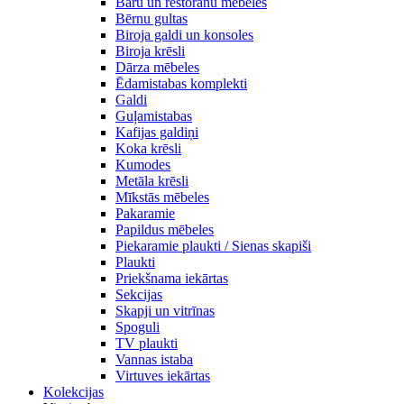
Bāru un restorānu mēbeles
Bērnu gultas
Biroja galdi un konsoles
Biroja krēsli
Dārza mēbeles
Ēdamistabas komplekti
Galdi
Guļamistabas
Kafijas galdiņi
Koka krēsli
Kumodes
Metāla krēsli
Mīkstās mēbeles
Pakaramie
Papildus mēbeles
Piekaramie plaukti / Sienas skapiši
Plaukti
Priekšnama iekārtas
Sekcijas
Skapji un vitrīnas
Spoguli
TV plaukti
Vannas istaba
Virtuves iekārtas
Kolekcijas