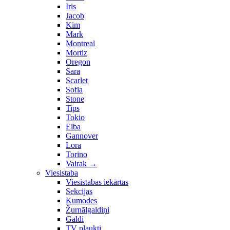
Iris
Jacob
Kim
Mark
Montreal
Mortiz
Oregon
Sara
Scarlet
Sofia
Stone
Tips
Tokio
Elba
Gannover
Lora
Torino
Vairak
→
Viesistaba
Viesistabas iekārtas
Sekcijas
Kumodes
Žurnālgaldiņi
Galdi
TV plaukti