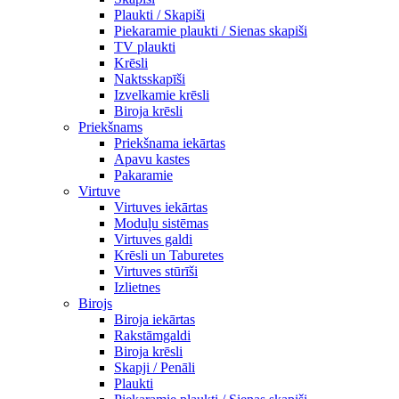
Plaukti / Skapiši
Piekaramie plaukti / Sienas skapiši
TV plaukti
Krēsli
Naktsskapīši
Izvelkamie krēsli
Biroja krēsli
Priekšnams
Priekšnama iekārtas
Apavu kastes
Pakaramie
Virtuve
Virtuves iekārtas
Moduļu sistēmas
Virtuves galdi
Krēsli un Taburetes
Virtuves stūrīši
Izlietnes
Birojs
Biroja iekārtas
Rakstāmgaldi
Biroja krēsli
Skapji / Penāli
Plaukti