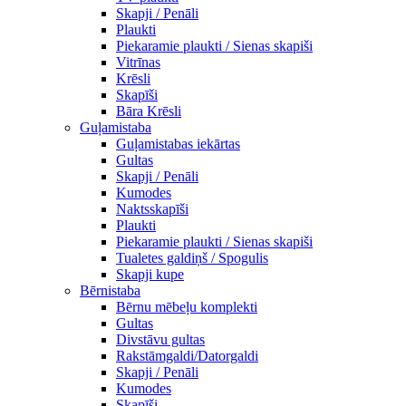
Skapji / Penāli
Plaukti
Piekaramie plaukti / Sienas skapiši
Vitrīnas
Krēsli
Skapīši
Bāra Krēsli
Guļamistaba
Guļamistabas iekārtas
Gultas
Skapji / Penāli
Kumodes
Naktsskapīši
Plaukti
Piekaramie plaukti / Sienas skapiši
Tualetes galdiņš / Spogulis
Skapji kupe
Bērnistaba
Bērnu mēbeļu komplekti
Gultas
Divstāvu gultas
Rakstāmgaldi/Datorgaldi
Skapji / Penāli
Kumodes
Skapīši