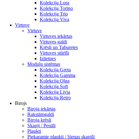
Kolekcija Lora
Kolekcija Torino
Kolekcija Trio
Kolekcija Viva
Virtuve
Virtuve
Virtuves iekārtas
Virtuves galdi
Krēsli un Taburetes
Virtuves stūrīši
Izlietnes
Moduļu sistēmas
Kolekcija Greta
Kolekcija Gamma
Kolekcija Olga
Kolekcija Soft
Kolekcija Livia
Kolekcija Retro
Birojs
Biroja iekārtas
Rakstāmgaldi
Biroja krēsli
Skapji / Penāli
Plaukti
Piekaramie plaukti / Sienas skapiši