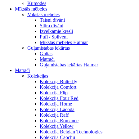
Kumodes
Mīkstās mēbeles
Mīkstās mēbeles
Taisni dīvāni
Stūra dīvāni
Izvelkamie krēsli
Pufi / Spilveni
Mīkstās mēbeles Halmar
Guļamistabas iekārtas
Gultas
Matrači
Guļamistabas iekārtas Halmar
Matrači
Kolekcijas
Kolekcija Butterfly
Kolekcija Comfort
Kolekcija Flip
Kolekcija Four Red
Kolekcija Home
Kolekcija Lacoda
Kolekcija Raff
Kolekcija Romance
Kolekcija Yellow
Kolekcija Belgian Technologies
Kolekcija Caochu