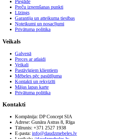
Piegāde
Preču izņemšanas punkti
Līzings
Garantija un atteikuma tiesības
Noteikumi un nosacījumi
Privātuma politika
Veikals
Galvenā
Preces ar atlaidi
Veikali
Pastāvīgiem klientiem
Mēbeles pēc pasūtījuma
Kontakti un rekvizīti
Mājas lapas karte
Privātuma politika
Kontakti
Kompānija: DP Concept SIA
Adrese: Gunāra Astras 8, Rīga
Tālrunis: +371 2527 1938
E-pasta:
info@daudzmebeles.lv
I-veikals:
//daudzmebeles.lv