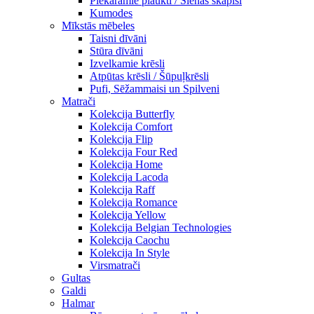
Piekaramie plaukti / Sienas skapiši
Kumodes
Mīkstās mēbeles
Taisni dīvāni
Stūra dīvāni
Izvelkamie krēsli
Atpūtas krēsli / Šūpuļkrēsli
Pufi, Sēžammaisi un Spilveni
Matrači
Kolekcija Butterfly
Kolekcija Comfort
Kolekcija Flip
Kolekcija Four Red
Kolekcija Home
Kolekcija Lacoda
Kolekcija Raff
Kolekcija Romance
Kolekcija Yellow
Kolekcija Belgian Technologies
Kolekcija Caochu
Kolekcija In Style
Virsmatrači
Gultas
Galdi
Halmar