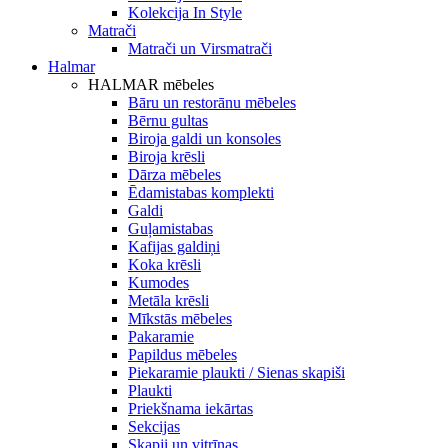
Kolekcija In Style
Matrači
Matrači un Virsmatrači
Halmar
HALMAR mēbeles
Bāru un restorānu mēbeles
Bērnu gultas
Biroja galdi un konsoles
Biroja krēsli
Dārza mēbeles
Ēdamistabas komplekti
Galdi
Guļamistabas
Kafijas galdiņi
Koka krēsli
Kumodes
Metāla krēsli
Mīkstās mēbeles
Pakaramie
Papildus mēbeles
Piekaramie plaukti / Sienas skapiši
Plaukti
Priekšnama iekārtas
Sekcijas
Skapji un vitrīnas