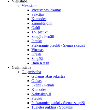
Viesistaba
Viesistaba
Viesistabas iekārtas
Sekcijas
Kumodes
Žurnālgaldiņi
Galdi
TV plaukti
Skapji / Penāli
Plaukti
Piekaramie plaukti / Sienas skapiši
Vitrīnas
Krēsli
Skapīši
Bāra Krēsli
Guļamistaba
Guļamistaba
Guļamistabas iekārtas
Gultas
Skapji / Penāli
Kumodes
Naktsskapīši
Plaukti
Piekaramie plaukti / Sienas skapiši
Tualetes galdiņš / Spogulis