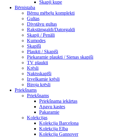
Skapji kupe
Bērnistaba
Bērnu mēbeļu komplekti
Gultas
Divstāvu gultas
Rakstāmgaldi/Datorgaldi
Skapji / Penāli
Kumodes
Skapīši
Plaukti / Skapiši
Piekaramie plaukti / Sienas skapiši
TV plaukti
Krēsli
Naktsskapīši
Izvelkamie krēsli
Biroja krēsli
Priekšnams
Priekšnams
Priekšnama iekārtas
Apavu kastes
Pakaramie
Kolekcijas
Kolekcija Barcelona
Kolekcija Elba
Kolekcija Gannover