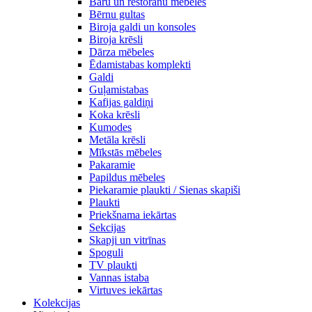
Bāru un restorānu mēbeles
Bērnu gultas
Biroja galdi un konsoles
Biroja krēsli
Dārza mēbeles
Ēdamistabas komplekti
Galdi
Guļamistabas
Kafijas galdiņi
Koka krēsli
Kumodes
Metāla krēsli
Mīkstās mēbeles
Pakaramie
Papildus mēbeles
Piekaramie plaukti / Sienas skapiši
Plaukti
Priekšnama iekārtas
Sekcijas
Skapji un vitrīnas
Spoguli
TV plaukti
Vannas istaba
Virtuves iekārtas
Kolekcijas