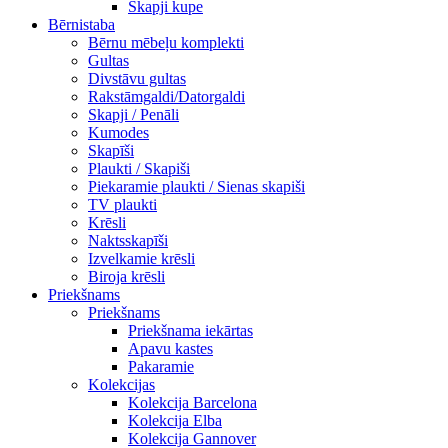
Skapji kupe
Bērnistaba
Bērnu mēbeļu komplekti
Gultas
Divstāvu gultas
Rakstāmgaldi/Datorgaldi
Skapji / Penāli
Kumodes
Skapīši
Plaukti / Skapiši
Piekaramie plaukti / Sienas skapiši
TV plaukti
Krēsli
Naktsskapīši
Izvelkamie krēsli
Biroja krēsli
Priekšnams
Priekšnams
Priekšnama iekārtas
Apavu kastes
Pakaramie
Kolekcijas
Kolekcija Barcelona
Kolekcija Elba
Kolekcija Gannover