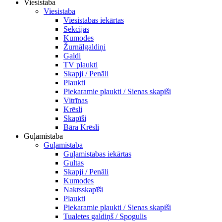
Viesistaba
Viesistaba
Viesistabas iekārtas
Sekcijas
Kumodes
Žurnālgaldiņi
Galdi
TV plaukti
Skapji / Penāli
Plaukti
Piekaramie plaukti / Sienas skapiši
Vitrīnas
Krēsli
Skapīši
Bāra Krēsli
Guļamistaba
Guļamistaba
Guļamistabas iekārtas
Gultas
Skapji / Penāli
Kumodes
Naktsskapīši
Plaukti
Piekaramie plaukti / Sienas skapiši
Tualetes galdiņš / Spogulis