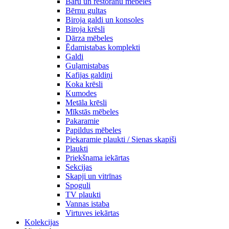
Bāru un restorānu mēbeles
Bērnu gultas
Biroja galdi un konsoles
Biroja krēsli
Dārza mēbeles
Ēdamistabas komplekti
Galdi
Guļamistabas
Kafijas galdiņi
Koka krēsli
Kumodes
Metāla krēsli
Mīkstās mēbeles
Pakaramie
Papildus mēbeles
Piekaramie plaukti / Sienas skapiši
Plaukti
Priekšnama iekārtas
Sekcijas
Skapji un vitrīnas
Spoguli
TV plaukti
Vannas istaba
Virtuves iekārtas
Kolekcijas