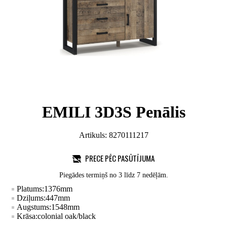
EMILI 3D3S Penālis
Artikuls:
8270111217
PRECE PĒC PASŪTĪJUMA
Piegādes termiņš no 3 līdz 7 nedēļām.
Platums:
1376
mm
Dziļums:
447
mm
Augstums:
1548
mm
Krāsa:
colonial oak/black