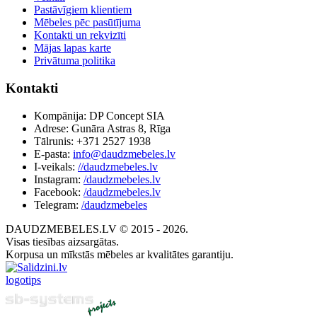
Pastāvīgiem klientiem
Mēbeles pēc pasūtījuma
Kontakti un rekvizīti
Mājas lapas karte
Privātuma politika
Kontakti
Kompānija: DP Concept SIA
Adrese: Gunāra Astras 8, Rīga
Tālrunis: +371 2527 1938
E-pasta:
info@daudzmebeles.lv
I-veikals:
//daudzmebeles.lv
Instagram:
/daudzmebeles.lv
Facebook:
/daudzmebeles.lv
Telegram:
/daudzmebeles
DAUDZMEBELES.LV © 2015 - 2026.
Visas tiesības aizsargātas.
Korpusa un mīkstās mēbeles ar kvalitātes garantiju.