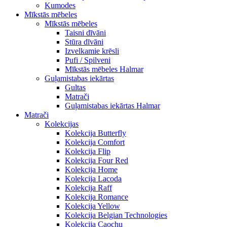
Kumodes
Mīkstās mēbeles
Mīkstās mēbeles
Taisni dīvāni
Stūra dīvāni
Izvelkamie krēsli
Pufi / Spilveni
Mīkstās mēbeles Halmar
Guļamistabas iekārtas
Gultas
Matrači
Guļamistabas iekārtas Halmar
Matrači
Kolekcijas
Kolekcija Butterfly
Kolekcija Comfort
Kolekcija Flip
Kolekcija Four Red
Kolekcija Home
Kolekcija Lacoda
Kolekcija Raff
Kolekcija Romance
Kolekcija Yellow
Kolekcija Belgian Technologies
Kolekcija Caochu