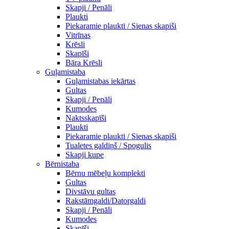
Skapji / Penāli
Plaukti
Piekaramie plaukti / Sienas skapiši
Vitrīnas
Krēsli
Skapīši
Bāra Krēsli
Guļamistaba
Guļamistabas iekārtas
Gultas
Skapji / Penāli
Kumodes
Naktsskapīši
Plaukti
Piekaramie plaukti / Sienas skapiši
Tualetes galdiņš / Spogulis
Skapji kupe
Bērnistaba
Bērnu mēbeļu komplekti
Gultas
Divstāvu gultas
Rakstāmgaldi/Datorgaldi
Skapji / Penāli
Kumodes
Skapīši