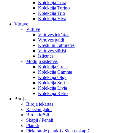
Kolekcija Lora
Kolekcija Torino
Kolekcija Trio
Kolekcija Viva
Virtuve
Virtuve
Virtuves iekārtas
Virtuves galdi
Krēsli un Taburetes
Virtuves stūrīši
Izlietnes
Moduļu sistēmas
Kolekcija Greta
Kolekcija Gamma
Kolekcija Olga
Kolekcija Soft
Kolekcija Livia
Kolekcija Retro
Birojs
Biroja iekārtas
Rakstāmgaldi
Biroja krēsli
Skapji / Penāli
Plaukti
Piekaramie plaukti / Sienas skapiši