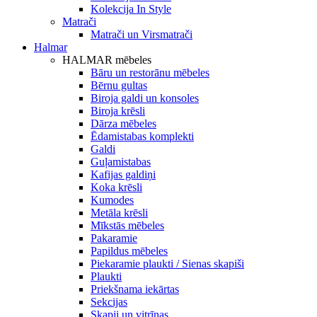
Kolekcija In Style
Matrači
Matrači un Virsmatrači
Halmar
HALMAR mēbeles
Bāru un restorānu mēbeles
Bērnu gultas
Biroja galdi un konsoles
Biroja krēsli
Dārza mēbeles
Ēdamistabas komplekti
Galdi
Guļamistabas
Kafijas galdiņi
Koka krēsli
Kumodes
Metāla krēsli
Mīkstās mēbeles
Pakaramie
Papildus mēbeles
Piekaramie plaukti / Sienas skapiši
Plaukti
Priekšnama iekārtas
Sekcijas
Skapji un vitrīnas