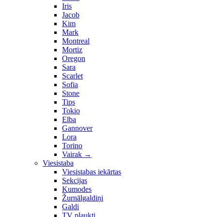
Iris
Jacob
Kim
Mark
Montreal
Mortiz
Oregon
Sara
Scarlet
Sofia
Stone
Tips
Tokio
Elba
Gannover
Lora
Torino
Vairak
→
Viesistaba
Viesistabas iekārtas
Sekcijas
Kumodes
Žurnālgaldiņi
Galdi
TV plaukti