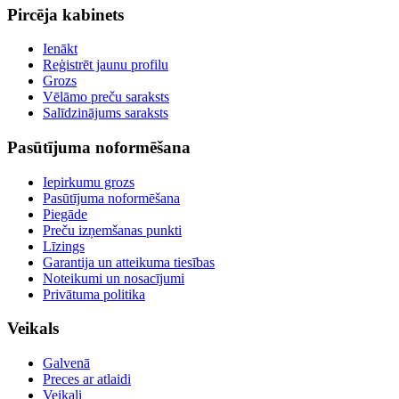
Pircēja kabinets
Ienākt
Reģistrēt jaunu profilu
Grozs
Vēlāmo preču saraksts
Salīdzinājums saraksts
Pasūtījuma noformēšana
Iepirkumu grozs
Pasūtījuma noformēšana
Piegāde
Preču izņemšanas punkti
Līzings
Garantija un atteikuma tiesības
Noteikumi un nosacījumi
Privātuma politika
Veikals
Galvenā
Preces ar atlaidi
Veikali