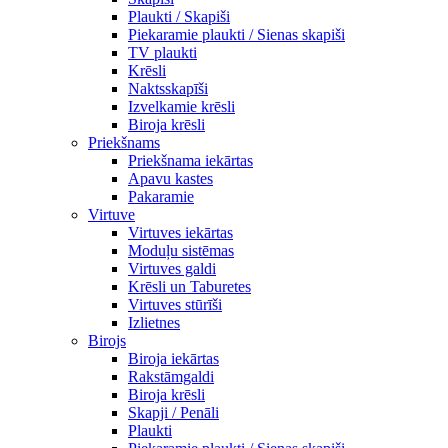
Plaukti / Skapiši
Piekaramie plaukti / Sienas skapiši
TV plaukti
Krēsli
Naktsskapīši
Izvelkamie krēsli
Biroja krēsli
Priekšnams
Priekšnama iekārtas
Apavu kastes
Pakaramie
Virtuve
Virtuves iekārtas
Moduļu sistēmas
Virtuves galdi
Krēsli un Taburetes
Virtuves stūrīši
Izlietnes
Birojs
Biroja iekārtas
Rakstāmgaldi
Biroja krēsli
Skapji / Penāli
Plaukti