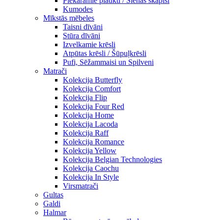
Piekaramie plaukti / Sienas skapiši
Kumodes
Mīkstās mēbeles
Taisni dīvāni
Stūra dīvāni
Izvelkamie krēsli
Atpūtas krēsli / Šūpuļkrēsli
Pufi, Sēžammaisi un Spilveni
Matrači
Kolekcija Butterfly
Kolekcija Comfort
Kolekcija Flip
Kolekcija Four Red
Kolekcija Home
Kolekcija Lacoda
Kolekcija Raff
Kolekcija Romance
Kolekcija Yellow
Kolekcija Belgian Technologies
Kolekcija Caochu
Kolekcija In Style
Virsmatrači
Gultas
Galdi
Halmar