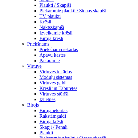
Plaukti / Skapiši
Piekaramie plaukti / Sienas skapiši
TV plaukti
Krēsli
Naktsskapīši
Izvelkamie krēsli
Biroja krēsli
Priekšnams
Priekšnama iekārtas
Apavu kastes
Pakaramie
Virtuve
Virtuves iekārtas
Moduļu sistēmas
Virtuves galdi
Krēsli un Taburetes
Virtuves stūrīši
Izlietnes
Birojs
Biroja iekārtas
Rakstāmgaldi
Biroja krēsli
Skapji / Penāli
Plaukti