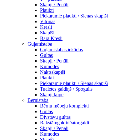
Skapji / Penāli
Plaukti
Piekaramie plaukti / Sienas skapiši
Vitrīnas
Krēsli
Skapīši
Bāra Krēsli
Guļamistaba
Guļamistabas iekārtas
Gultas
Skapji / Penāli
Kumodes
Naktsskapīši
Plaukti
Piekaramie plaukti / Sienas skapiši
Tualetes galdiņš / Spogulis
Skapji kupe
Bērnistaba
Bērnu mēbeļu komplekti
Gultas
Divstāvu gultas
Rakstāmgaldi/Datorgaldi
Skapji / Penāli
Kumodes
Skapīši