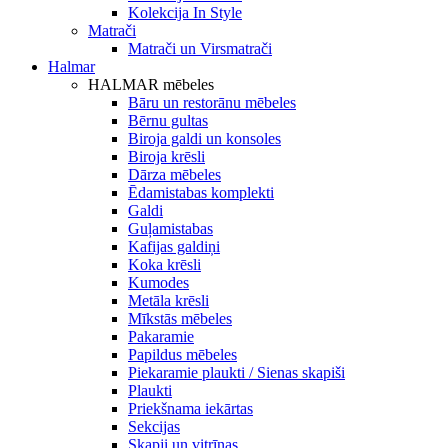
Kolekcija In Style
Matrači
Matrači un Virsmatrači
Halmar
HALMAR mēbeles
Bāru un restorānu mēbeles
Bērnu gultas
Biroja galdi un konsoles
Biroja krēsli
Dārza mēbeles
Ēdamistabas komplekti
Galdi
Guļamistabas
Kafijas galdiņi
Koka krēsli
Kumodes
Metāla krēsli
Mīkstās mēbeles
Pakaramie
Papildus mēbeles
Piekaramie plaukti / Sienas skapiši
Plaukti
Priekšnama iekārtas
Sekcijas
Skapji un vitrīnas