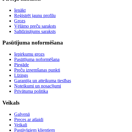
Ienākt
Reģistrēt jaunu profilu
Grozs
Vēlāmo preču saraksts
Salīdzinājums saraksts
Pasūtījuma noformēšana
Iepirkumu grozs
Pasūtījuma noformēšana
Piegāde
Preču izņemšanas punkti
Līzings
Garantija un atteikuma tiesības
Noteikumi un nosacījumi
Privātuma politika
Veikals
Galvenā
Preces ar atlaidi
Veikali
Pastāvīgiem klientiem