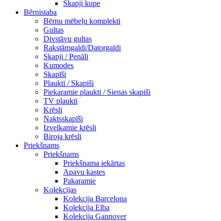
Skapji kupe
Bērnistaba
Bērnu mēbeļu komplekti
Gultas
Divstāvu gultas
Rakstāmgaldi/Datorgaldi
Skapji / Penāli
Kumodes
Skapīši
Plaukti / Skapiši
Piekaramie plaukti / Sienas skapiši
TV plaukti
Krēsli
Naktsskapīši
Izvelkamie krēsli
Biroja krēsli
Priekšnams
Priekšnams
Priekšnama iekārtas
Apavu kastes
Pakaramie
Kolekcijas
Kolekcija Barcelona
Kolekcija Elba
Kolekcija Gannover