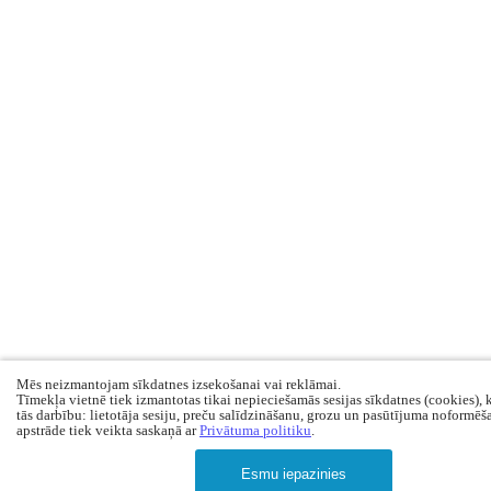
Mēs neizmantojam sīkdatnes izsekošanai vai reklāmai.
Tīmekļa vietnē tiek izmantotas tikai nepieciešamās sesijas sīkdatnes (cookies), 
tās darbību: lietotāja sesiju, preču salīdzināšanu, grozu un pasūtījuma noformēš
apstrāde tiek veikta saskaņā ar
Privātuma politiku
.
Esmu iepazinies