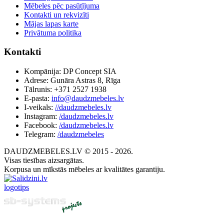
Mēbeles pēc pasūtījuma
Kontakti un rekvizīti
Mājas lapas karte
Privātuma politika
Kontakti
Kompānija: DP Concept SIA
Adrese: Gunāra Astras 8, Rīga
Tālrunis: +371 2527 1938
E-pasta:
info@daudzmebeles.lv
I-veikals:
//daudzmebeles.lv
Instagram:
/daudzmebeles.lv
Facebook:
/daudzmebeles.lv
Telegram:
/daudzmebeles
DAUDZMEBELES.LV © 2015 - 2026.
Visas tiesības aizsargātas.
Korpusa un mīkstās mēbeles ar kvalitātes garantiju.