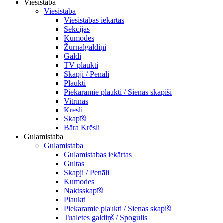
Viesistaba
Viesistaba
Viesistabas iekārtas
Sekcijas
Kumodes
Žurnālgaldiņi
Galdi
TV plaukti
Skapji / Penāli
Plaukti
Piekaramie plaukti / Sienas skapiši
Vitrīnas
Krēsli
Skapīši
Bāra Krēsli
Guļamistaba
Guļamistaba
Guļamistabas iekārtas
Gultas
Skapji / Penāli
Kumodes
Naktsskapīši
Plaukti
Piekaramie plaukti / Sienas skapiši
Tualetes galdiņš / Spogulis