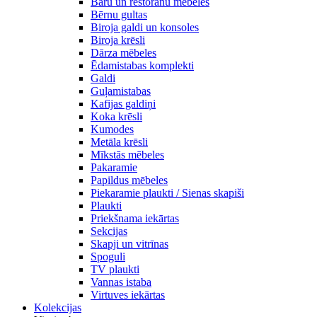
Bāru un restorānu mēbeles
Bērnu gultas
Biroja galdi un konsoles
Biroja krēsli
Dārza mēbeles
Ēdamistabas komplekti
Galdi
Guļamistabas
Kafijas galdiņi
Koka krēsli
Kumodes
Metāla krēsli
Mīkstās mēbeles
Pakaramie
Papildus mēbeles
Piekaramie plaukti / Sienas skapiši
Plaukti
Priekšnama iekārtas
Sekcijas
Skapji un vitrīnas
Spoguli
TV plaukti
Vannas istaba
Virtuves iekārtas
Kolekcijas