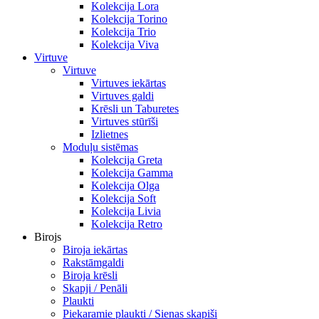
Kolekcija Lora
Kolekcija Torino
Kolekcija Trio
Kolekcija Viva
Virtuve
Virtuve
Virtuves iekārtas
Virtuves galdi
Krēsli un Taburetes
Virtuves stūrīši
Izlietnes
Moduļu sistēmas
Kolekcija Greta
Kolekcija Gamma
Kolekcija Olga
Kolekcija Soft
Kolekcija Livia
Kolekcija Retro
Birojs
Biroja iekārtas
Rakstāmgaldi
Biroja krēsli
Skapji / Penāli
Plaukti
Piekaramie plaukti / Sienas skapiši