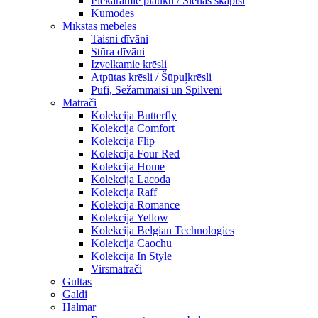
Piekaramie plaukti / Sienas skapiši
Kumodes
Mīkstās mēbeles
Taisni dīvāni
Stūra dīvāni
Izvelkamie krēsli
Atpūtas krēsli / Šūpuļkrēsli
Pufi, Sēžammaisi un Spilveni
Matrači
Kolekcija Butterfly
Kolekcija Comfort
Kolekcija Flip
Kolekcija Four Red
Kolekcija Home
Kolekcija Lacoda
Kolekcija Raff
Kolekcija Romance
Kolekcija Yellow
Kolekcija Belgian Technologies
Kolekcija Caochu
Kolekcija In Style
Virsmatrači
Gultas
Galdi
Halmar