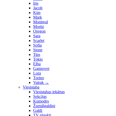
Iris
Jacob
Kim
Mark
Montreal
Mortiz
Oregon
Sara
Scarlet
Sofia
Stone
Tips
Tokio
Elba
Gannover
Lora
Torino
Vairak
→
Viesistaba
Viesistabas iekārtas
Sekcijas
Kumodes
Žurnālgaldiņi
Galdi
TV plaukti