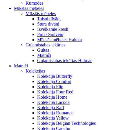
Kumodes
Mīkstās mēbeles
Mīkstās mēbeles
Taisni dīvāni
Stūra dīvāni
Izvelkamie krēsli
Pufi / Spilveni
Mīkstās mēbeles Halmar
Guļamistabas iekārtas
Gultas
Matrači
Guļamistabas iekārtas Halmar
Matrači
Kolekcijas
Kolekcija Butterfly
Kolekcija Comfort
Kolekcija Flip
Kolekcija Four Red
Kolekcija Home
Kolekcija Lacoda
Kolekcija Raff
Kolekcija Romance
Kolekcija Yellow
Kolekcija Belgian Technologies
Kolekcija Caochu