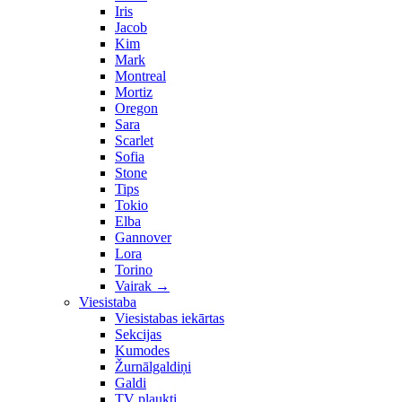
Iris
Jacob
Kim
Mark
Montreal
Mortiz
Oregon
Sara
Scarlet
Sofia
Stone
Tips
Tokio
Elba
Gannover
Lora
Torino
Vairak
→
Viesistaba
Viesistabas iekārtas
Sekcijas
Kumodes
Žurnālgaldiņi
Galdi
TV plaukti