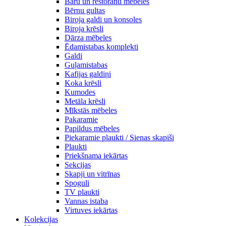
Bāru un restorānu mēbeles
Bērnu gultas
Biroja galdi un konsoles
Biroja krēsli
Dārza mēbeles
Ēdamistabas komplekti
Galdi
Guļamistabas
Kafijas galdiņi
Koka krēsli
Kumodes
Metāla krēsli
Mīkstās mēbeles
Pakaramie
Papildus mēbeles
Piekaramie plaukti / Sienas skapiši
Plaukti
Priekšnama iekārtas
Sekcijas
Skapji un vitrīnas
Spoguli
TV plaukti
Vannas istaba
Virtuves iekārtas
Kolekcijas