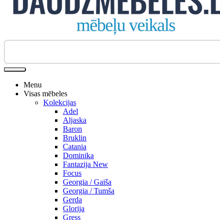
Biroja krēsli
Menu
Visas mēbeles
Kolekcijas
Adel
Aljaska
Baron
Bruklin
Catania
Dominika
Fantazija New
Focus
Georgia / Gaiša
Georgia / Tumša
Gerda
Glorija
Gress