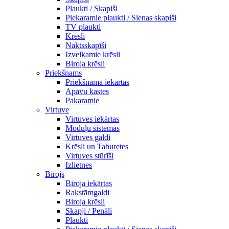
Plaukti / Skapiši
Piekaramie plaukti / Sienas skapiši
TV plaukti
Krēsli
Naktsskapīši
Izvelkamie krēsli
Biroja krēsli
Priekšnams
Priekšnama iekārtas
Apavu kastes
Pakaramie
Virtuve
Virtuves iekārtas
Moduļu sistēmas
Virtuves galdi
Krēsli un Taburetes
Virtuves stūrīši
Izlietnes
Birojs
Biroja iekārtas
Rakstāmgaldi
Biroja krēsli
Skapji / Penāli
Plaukti