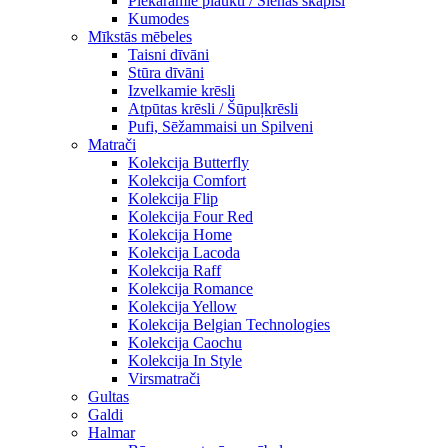
Piekaramie plaukti / Sienas skapiši
Kumodes
Mīkstās mēbeles
Taisni dīvāni
Stūra dīvāni
Izvelkamie krēsli
Atpūtas krēsli / Šūpuļkrēsli
Pufi, Sēžammaisi un Spilveni
Matrači
Kolekcija Butterfly
Kolekcija Comfort
Kolekcija Flip
Kolekcija Four Red
Kolekcija Home
Kolekcija Lacoda
Kolekcija Raff
Kolekcija Romance
Kolekcija Yellow
Kolekcija Belgian Technologies
Kolekcija Caochu
Kolekcija In Style
Virsmatrači
Gultas
Galdi
Halmar