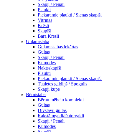
Skapji / Penāli
Plaukti
Piekaramie plaukti / Sienas skapiši
Vitrīnas
Krēsli
Skapīši
Bāra Krēsli
Guļamistaba
Guļamistabas iekārtas
Gultas
Skapji / Penāli
Kumodes
Naktsskapīši
Plaukti
Piekaramie plaukti / Sienas skapiši
Tualetes galdiņš / Spogulis
Skapji kupe
Bērnistaba
Bērnu mēbeļu komplekti
Gultas
Divstāvu gultas
Rakstāmgaldi/Datorgaldi
Skapji / Penāli
Kumodes
Skapīši