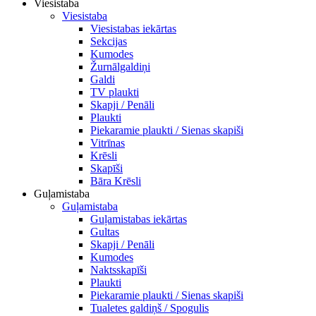
Viesistaba
Viesistaba
Viesistabas iekārtas
Sekcijas
Kumodes
Žurnālgaldiņi
Galdi
TV plaukti
Skapji / Penāli
Plaukti
Piekaramie plaukti / Sienas skapiši
Vitrīnas
Krēsli
Skapīši
Bāra Krēsli
Guļamistaba
Guļamistaba
Guļamistabas iekārtas
Gultas
Skapji / Penāli
Kumodes
Naktsskapīši
Plaukti
Piekaramie plaukti / Sienas skapiši
Tualetes galdiņš / Spogulis