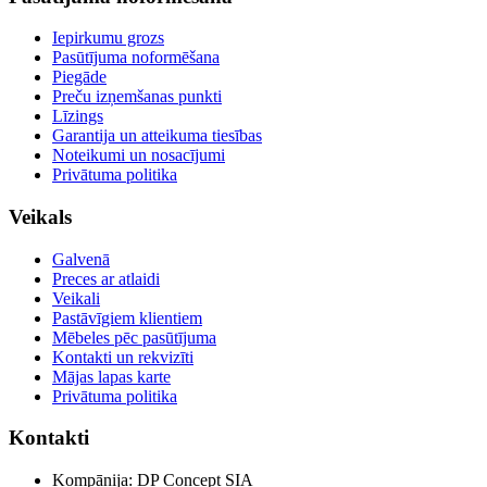
Iepirkumu grozs
Pasūtījuma noformēšana
Piegāde
Preču izņemšanas punkti
Līzings
Garantija un atteikuma tiesības
Noteikumi un nosacījumi
Privātuma politika
Veikals
Galvenā
Preces ar atlaidi
Veikali
Pastāvīgiem klientiem
Mēbeles pēc pasūtījuma
Kontakti un rekvizīti
Mājas lapas karte
Privātuma politika
Kontakti
Kompānija: DP Concept SIA