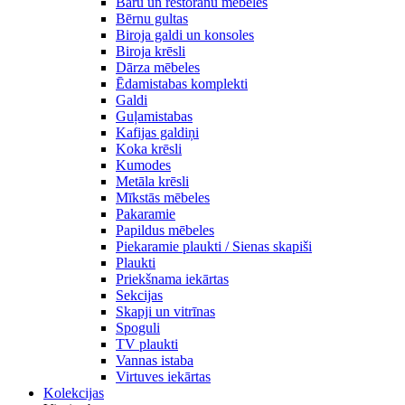
Bāru un restorānu mēbeles
Bērnu gultas
Biroja galdi un konsoles
Biroja krēsli
Dārza mēbeles
Ēdamistabas komplekti
Galdi
Guļamistabas
Kafijas galdiņi
Koka krēsli
Kumodes
Metāla krēsli
Mīkstās mēbeles
Pakaramie
Papildus mēbeles
Piekaramie plaukti / Sienas skapiši
Plaukti
Priekšnama iekārtas
Sekcijas
Skapji un vitrīnas
Spoguli
TV plaukti
Vannas istaba
Virtuves iekārtas
Kolekcijas