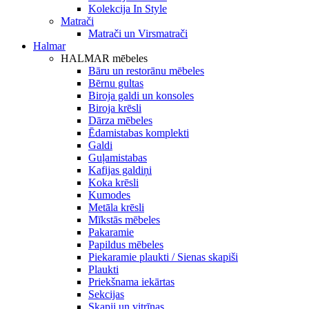
Kolekcija In Style
Matrači
Matrači un Virsmatrači
Halmar
HALMAR mēbeles
Bāru un restorānu mēbeles
Bērnu gultas
Biroja galdi un konsoles
Biroja krēsli
Dārza mēbeles
Ēdamistabas komplekti
Galdi
Guļamistabas
Kafijas galdiņi
Koka krēsli
Kumodes
Metāla krēsli
Mīkstās mēbeles
Pakaramie
Papildus mēbeles
Piekaramie plaukti / Sienas skapiši
Plaukti
Priekšnama iekārtas
Sekcijas
Skapji un vitrīnas