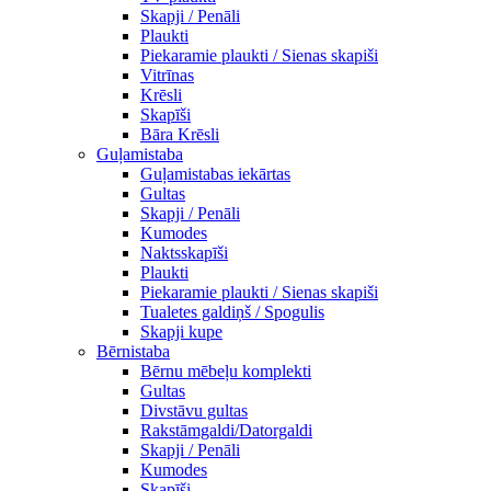
Skapji / Penāli
Plaukti
Piekaramie plaukti / Sienas skapiši
Vitrīnas
Krēsli
Skapīši
Bāra Krēsli
Guļamistaba
Guļamistabas iekārtas
Gultas
Skapji / Penāli
Kumodes
Naktsskapīši
Plaukti
Piekaramie plaukti / Sienas skapiši
Tualetes galdiņš / Spogulis
Skapji kupe
Bērnistaba
Bērnu mēbeļu komplekti
Gultas
Divstāvu gultas
Rakstāmgaldi/Datorgaldi
Skapji / Penāli
Kumodes
Skapīši