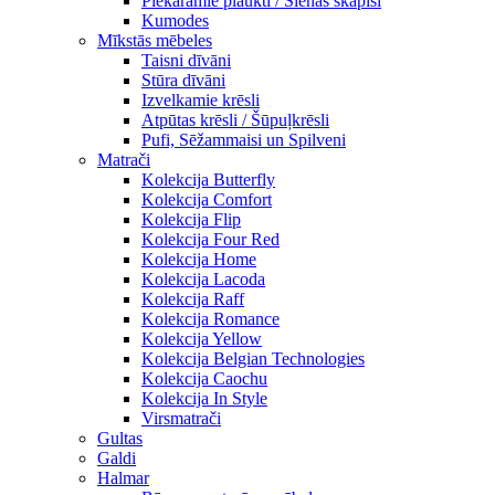
Piekaramie plaukti / Sienas skapiši
Kumodes
Mīkstās mēbeles
Taisni dīvāni
Stūra dīvāni
Izvelkamie krēsli
Atpūtas krēsli / Šūpuļkrēsli
Pufi, Sēžammaisi un Spilveni
Matrači
Kolekcija Butterfly
Kolekcija Comfort
Kolekcija Flip
Kolekcija Four Red
Kolekcija Home
Kolekcija Lacoda
Kolekcija Raff
Kolekcija Romance
Kolekcija Yellow
Kolekcija Belgian Technologies
Kolekcija Caochu
Kolekcija In Style
Virsmatrači
Gultas
Galdi
Halmar