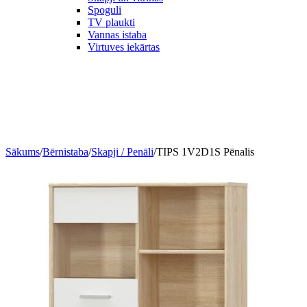
Spoguli
TV plaukti
Vannas istaba
Virtuves iekārtas
Sākums
/
Bērnistaba
/
Skapji / Penāli
/
TIPS 1V2D1S Pēnalis