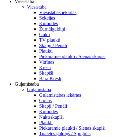
Viesistaba
Viesistaba
Viesistabas iekārtas
Sekcijas
Kumodes
Žurnālgaldiņi
Galdi
TV plaukti
Skapji / Penāli
Plaukti
Piekaramie plaukti / Sienas skapiši
Vitrīnas
Krēsli
Skapīši
Bāra Krēsli
Guļamistaba
Guļamistaba
Guļamistabas iekārtas
Gultas
Skapji / Penāli
Kumodes
Naktsskapīši
Plaukti
Piekaramie plaukti / Sienas skapiši
Tualetes galdiņš / Spogulis