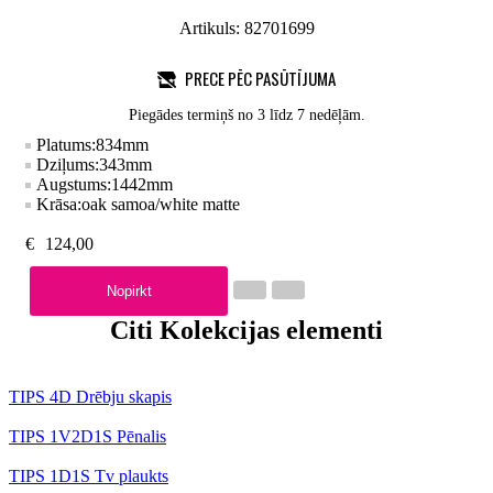
Artikuls:
82701699
PRECE PĒC PASŪTĪJUMA
Piegādes termiņš no 3 līdz 7 nedēļām.
Platums:
834
mm
Dziļums:
343
mm
Augstums:
1442
mm
Krāsa:
oak samoa/white matte
€
124,00
Nopirkt
Citi Kolekcijas elementi
TIPS 4D Drēbju skapis
TIPS 1V2D1S Pēnalis
TIPS 1D1S Tv plaukts