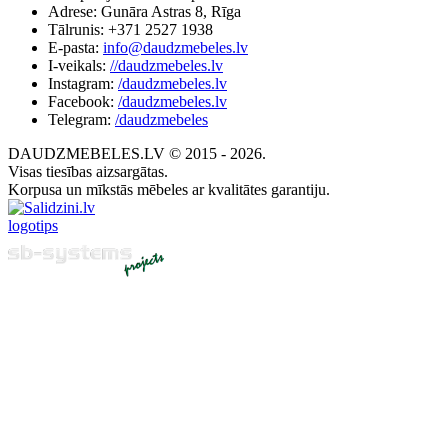
Adrese: Gunāra Astras 8, Rīga
Tālrunis: +371 2527 1938
E-pasta:
info@daudzmebeles.lv
I-veikals:
//daudzmebeles.lv
Instagram:
/daudzmebeles.lv
Facebook:
/daudzmebeles.lv
Telegram:
/daudzmebeles
DAUDZMEBELES.LV © 2015 - 2026.
Visas tiesības aizsargātas.
Korpusa un mīkstās mēbeles ar kvalitātes garantiju.