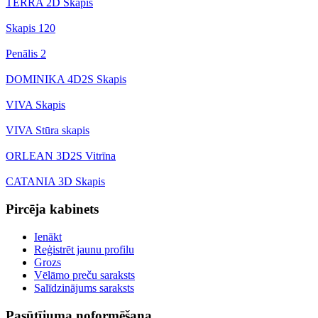
TERRA 2D Skapis
Skapis 120
Penālis 2
DOMINIKA 4D2S Skapis
VIVA Skapis
VIVA Stūra skapis
ORLEAN 3D2S Vitrīna
CATANIA 3D Skapis
Pircēja kabinets
Ienākt
Reģistrēt jaunu profilu
Grozs
Vēlāmo preču saraksts
Salīdzinājums saraksts
Pasūtījuma noformēšana