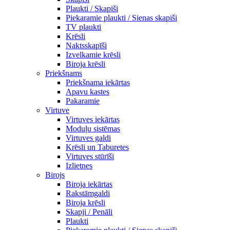
Plaukti / Skapiši
Piekaramie plaukti / Sienas skapiši
TV plaukti
Krēsli
Naktsskapīši
Izvelkamie krēsli
Biroja krēsli
Priekšnams
Priekšnama iekārtas
Apavu kastes
Pakaramie
Virtuve
Virtuves iekārtas
Moduļu sistēmas
Virtuves galdi
Krēsli un Taburetes
Virtuves stūrīši
Izlietnes
Birojs
Biroja iekārtas
Rakstāmgaldi
Biroja krēsli
Skapji / Penāli
Plaukti