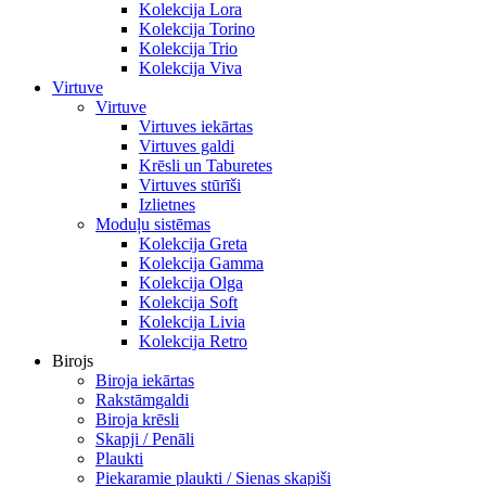
Kolekcija Lora
Kolekcija Torino
Kolekcija Trio
Kolekcija Viva
Virtuve
Virtuve
Virtuves iekārtas
Virtuves galdi
Krēsli un Taburetes
Virtuves stūrīši
Izlietnes
Moduļu sistēmas
Kolekcija Greta
Kolekcija Gamma
Kolekcija Olga
Kolekcija Soft
Kolekcija Livia
Kolekcija Retro
Birojs
Biroja iekārtas
Rakstāmgaldi
Biroja krēsli
Skapji / Penāli
Plaukti
Piekaramie plaukti / Sienas skapiši