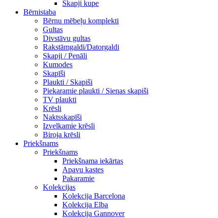
Skapji kupe
Bērnistaba
Bērnu mēbeļu komplekti
Gultas
Divstāvu gultas
Rakstāmgaldi/Datorgaldi
Skapji / Penāli
Kumodes
Skapīši
Plaukti / Skapiši
Piekaramie plaukti / Sienas skapiši
TV plaukti
Krēsli
Naktsskapīši
Izvelkamie krēsli
Biroja krēsli
Priekšnams
Priekšnams
Priekšnama iekārtas
Apavu kastes
Pakaramie
Kolekcijas
Kolekcija Barcelona
Kolekcija Elba
Kolekcija Gannover