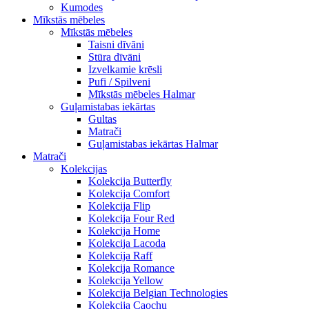
Kumodes
Mīkstās mēbeles
Mīkstās mēbeles
Taisni dīvāni
Stūra dīvāni
Izvelkamie krēsli
Pufi / Spilveni
Mīkstās mēbeles Halmar
Guļamistabas iekārtas
Gultas
Matrači
Guļamistabas iekārtas Halmar
Matrači
Kolekcijas
Kolekcija Butterfly
Kolekcija Comfort
Kolekcija Flip
Kolekcija Four Red
Kolekcija Home
Kolekcija Lacoda
Kolekcija Raff
Kolekcija Romance
Kolekcija Yellow
Kolekcija Belgian Technologies
Kolekcija Caochu