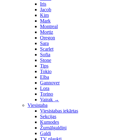
Iris
Jacob
Kim
Mark
Montreal
Mortiz
Oregon
Sara
Scarlet
Sofia
Stone
Tips
Tokio
Elba
Gannover
Lora
Torino
Vairak
→
Viesistaba
Viesistabas iekārtas
Sekcijas
Kumodes
Žurnālgaldiņi
Galdi
TV plaukti