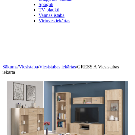
Spoguli
TV plaukti
Vannas istaba
Virtuves iekārtas
Sākums
/
Viesistaba
/
Viesistabas iekārtas
/
GRESS A Viesistabas
iekārta