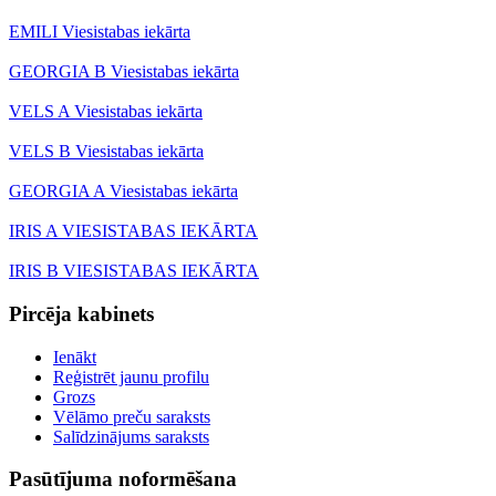
EMILI Viesistabas iekārta
GEORGIA B Viesistabas iekārta
VELS A Viesistabas iekārta
VELS B Viesistabas iekārta
GEORGIA A Viesistabas iekārta
IRIS A VIESISTABAS IEKĀRTA
IRIS B VIESISTABAS IEKĀRTA
Pircēja kabinets
Ienākt
Reģistrēt jaunu profilu
Grozs
Vēlāmo preču saraksts
Salīdzinājums saraksts
Pasūtījuma noformēšana