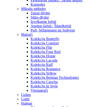
Piekaramie plaukti / Sienas skapiši
Kumodes
Mīkstās mēbeles
Taisni dīvāni
Stūra dīvāni
Izvelkamie krēsli
Atpūtas krēsli / Šūpuļkrēsli
Pufi, Sēžammaisi un Spilveni
Matrači
Kolekcija Butterfly
Kolekcija Comfort
Kolekcija Flip
Kolekcija Four Red
Kolekcija Home
Kolekcija Lacoda
Kolekcija Raff
Kolekcija Romance
Kolekcija Yellow
Kolekcija Belgian Technologies
Kolekcija Caochu
Kolekcija In Style
Virsmatrači
Gultas
Galdi
Halmar