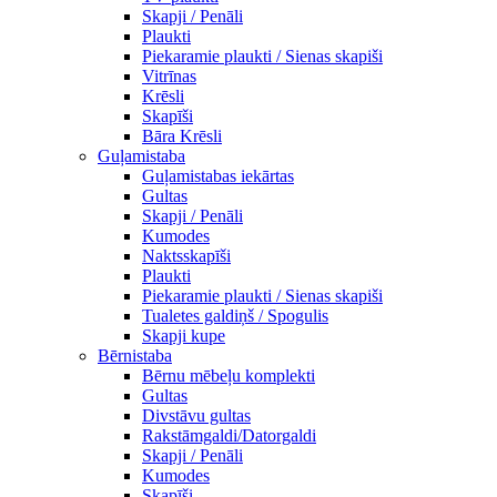
Skapji / Penāli
Plaukti
Piekaramie plaukti / Sienas skapiši
Vitrīnas
Krēsli
Skapīši
Bāra Krēsli
Guļamistaba
Guļamistabas iekārtas
Gultas
Skapji / Penāli
Kumodes
Naktsskapīši
Plaukti
Piekaramie plaukti / Sienas skapiši
Tualetes galdiņš / Spogulis
Skapji kupe
Bērnistaba
Bērnu mēbeļu komplekti
Gultas
Divstāvu gultas
Rakstāmgaldi/Datorgaldi
Skapji / Penāli
Kumodes
Skapīši