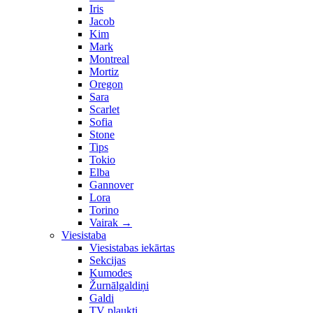
Iris
Jacob
Kim
Mark
Montreal
Mortiz
Oregon
Sara
Scarlet
Sofia
Stone
Tips
Tokio
Elba
Gannover
Lora
Torino
Vairak
→
Viesistaba
Viesistabas iekārtas
Sekcijas
Kumodes
Žurnālgaldiņi
Galdi
TV plaukti