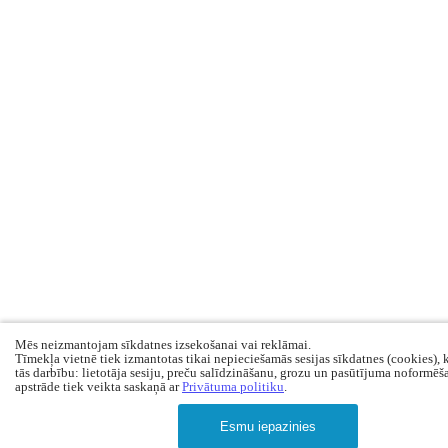
Mēs neizmantojam sīkdatnes izsekošanai vai reklāmai.
Tīmekļa vietnē tiek izmantotas tikai nepieciešamās sesijas sīkdatnes (cookies), 
tās darbību: lietotāja sesiju, preču salīdzināšanu, grozu un pasūtījuma noformēš
apstrāde tiek veikta saskaņā ar
Privātuma politiku
.
Esmu iepazinies