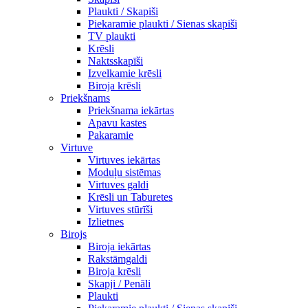
Plaukti / Skapiši
Piekaramie plaukti / Sienas skapiši
TV plaukti
Krēsli
Naktsskapīši
Izvelkamie krēsli
Biroja krēsli
Priekšnams
Priekšnama iekārtas
Apavu kastes
Pakaramie
Virtuve
Virtuves iekārtas
Moduļu sistēmas
Virtuves galdi
Krēsli un Taburetes
Virtuves stūrīši
Izlietnes
Birojs
Biroja iekārtas
Rakstāmgaldi
Biroja krēsli
Skapji / Penāli
Plaukti