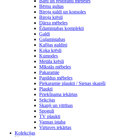
Bāru un restorānu mēbeles
Bērnu gultas
Biroja galdi un konsoles
Biroja krēsli
Dārza mēbeles
Ēdamistabas komplekti
Galdi
Guļamistabas
Kafijas galdiņi
Koka krēsli
Kumodes
Metāla krēsli
Mīkstās mēbeles
Pakaramie
Papildus mēbeles
Piekaramie plaukti / Sienas skapiši
Plaukti
Priekšnama iekārtas
Sekcijas
Skapji un vitrīnas
Spoguli
TV plaukti
Vannas istaba
Virtuves iekārtas
Kolekcijas