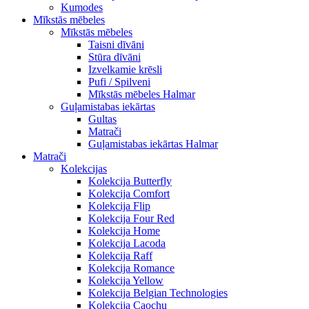
Kumodes
Mīkstās mēbeles
Mīkstās mēbeles
Taisni dīvāni
Stūra dīvāni
Izvelkamie krēsli
Pufi / Spilveni
Mīkstās mēbeles Halmar
Guļamistabas iekārtas
Gultas
Matrači
Guļamistabas iekārtas Halmar
Matrači
Kolekcijas
Kolekcija Butterfly
Kolekcija Comfort
Kolekcija Flip
Kolekcija Four Red
Kolekcija Home
Kolekcija Lacoda
Kolekcija Raff
Kolekcija Romance
Kolekcija Yellow
Kolekcija Belgian Technologies
Kolekcija Caochu