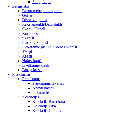
Skapji kupe
Bērnistaba
Bērnu mēbeļu komplekti
Gultas
Divstāvu gultas
Rakstāmgaldi/Datorgaldi
Skapji / Penāli
Kumodes
Skapīši
Plaukti / Skapiši
Piekaramie plaukti / Sienas skapiši
TV plaukti
Krēsli
Naktsskapīši
Izvelkamie krēsli
Biroja krēsli
Priekšnams
Priekšnams
Priekšnama iekārtas
Apavu kastes
Pakaramie
Kolekcijas
Kolekcija Barcelona
Kolekcija Elba
Kolekcija Gannover