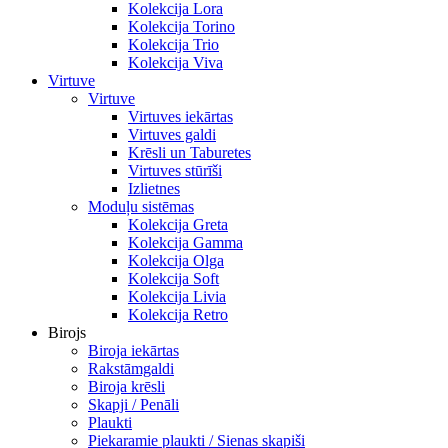
Kolekcija Lora
Kolekcija Torino
Kolekcija Trio
Kolekcija Viva
Virtuve
Virtuve
Virtuves iekārtas
Virtuves galdi
Krēsli un Taburetes
Virtuves stūrīši
Izlietnes
Moduļu sistēmas
Kolekcija Greta
Kolekcija Gamma
Kolekcija Olga
Kolekcija Soft
Kolekcija Livia
Kolekcija Retro
Birojs
Biroja iekārtas
Rakstāmgaldi
Biroja krēsli
Skapji / Penāli
Plaukti
Piekaramie plaukti / Sienas skapiši