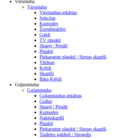
Viesistaba
Viesistaba
Viesistabas iekārtas
Sekcijas
Kumodes
Žurnālgaldiņi
Galdi
TV plaukti
Skapji / Penāli
Plaukti
Piekaramie plaukti / Sienas skapiši
Vitrīnas
Krēsli
Skapīši
Bāra Krēsli
Guļamistaba
Guļamistaba
Guļamistabas iekārtas
Gultas
Skapji / Penāli
Kumodes
Naktsskapīši
Plaukti
Piekaramie plaukti / Sienas skapiši
Tualetes galdiņš / Spogulis