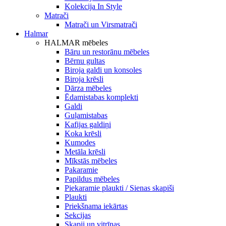
Kolekcija In Style
Matrači
Matrači un Virsmatrači
Halmar
HALMAR mēbeles
Bāru un restorānu mēbeles
Bērnu gultas
Biroja galdi un konsoles
Biroja krēsli
Dārza mēbeles
Ēdamistabas komplekti
Galdi
Guļamistabas
Kafijas galdiņi
Koka krēsli
Kumodes
Metāla krēsli
Mīkstās mēbeles
Pakaramie
Papildus mēbeles
Piekaramie plaukti / Sienas skapiši
Plaukti
Priekšnama iekārtas
Sekcijas
Skapji un vitrīnas