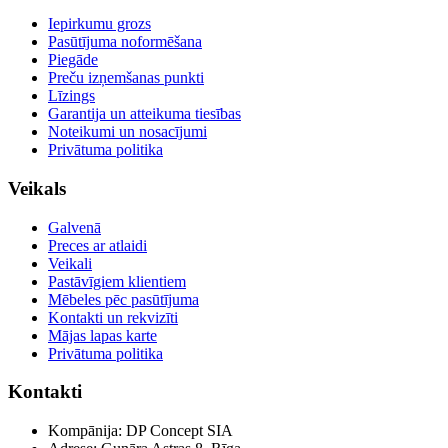
Iepirkumu grozs
Pasūtījuma noformēšana
Piegāde
Preču izņemšanas punkti
Līzings
Garantija un atteikuma tiesības
Noteikumi un nosacījumi
Privātuma politika
Veikals
Galvenā
Preces ar atlaidi
Veikali
Pastāvīgiem klientiem
Mēbeles pēc pasūtījuma
Kontakti un rekvizīti
Mājas lapas karte
Privātuma politika
Kontakti
Kompānija: DP Concept SIA