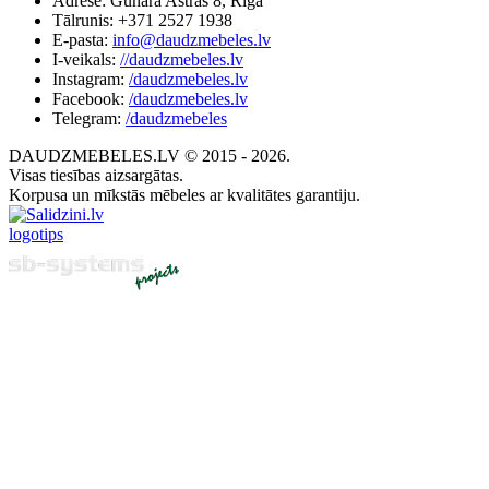
Adrese: Gunāra Astras 8, Rīga
Tālrunis: +371 2527 1938
E-pasta:
info@daudzmebeles.lv
I-veikals:
//daudzmebeles.lv
Instagram:
/daudzmebeles.lv
Facebook:
/daudzmebeles.lv
Telegram:
/daudzmebeles
DAUDZMEBELES.LV © 2015 - 2026.
Visas tiesības aizsargātas.
Korpusa un mīkstās mēbeles ar kvalitātes garantiju.