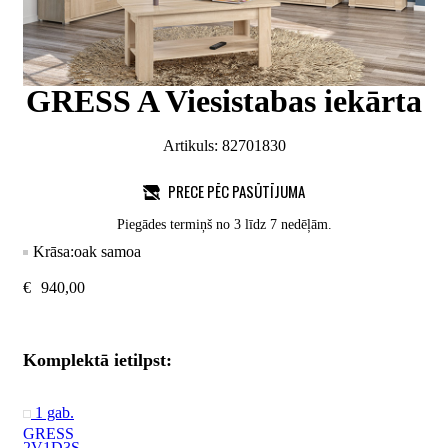
GRESS A Viesistabas iekārta
Artikuls:
82701830
PRECE PĒC PASŪTĪJUMA
Piegādes termiņš no 3 līdz 7 nedēļām.
Krāsa:
oak samoa
€
940,00
Komplektā ietilpst:
1 gab.
GRESS
2V1D3S