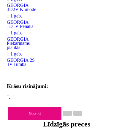
GEORGIA
3D2V Kumode
1 gab.
GEORGIA
1D1V Penālis
1 gab.
GEORGIA
Piekarināms
plaukts
1 gab.
GEORGIA 2S
Tv Tumba
Krāsu risinājumi:
Nopirkt
Līdzīgās preces