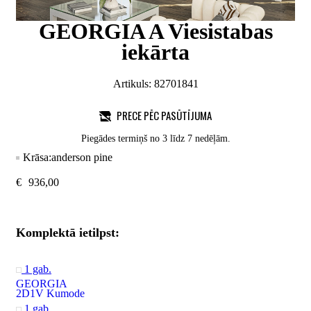
GEORGIA A Viesistabas
iekārta
Artikuls:
82701841
PRECE PĒC PASŪTĪJUMA
Piegādes termiņš no 3 līdz 7 nedēļām.
Krāsa:
anderson pine
€
936,00
Komplektā ietilpst:
1 gab.
GEORGIA
2D1V Kumode
1 gab.