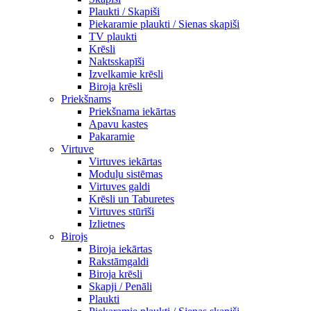
Plaukti / Skapiši
Piekaramie plaukti / Sienas skapiši
TV plaukti
Krēsli
Naktsskapīši
Izvelkamie krēsli
Biroja krēsli
Priekšnams
Priekšnama iekārtas
Apavu kastes
Pakaramie
Virtuve
Virtuves iekārtas
Moduļu sistēmas
Virtuves galdi
Krēsli un Taburetes
Virtuves stūrīši
Izlietnes
Birojs
Biroja iekārtas
Rakstāmgaldi
Biroja krēsli
Skapji / Penāli
Plaukti