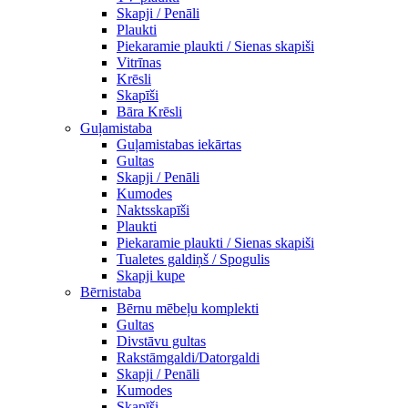
Skapji / Penāli
Plaukti
Piekaramie plaukti / Sienas skapiši
Vitrīnas
Krēsli
Skapīši
Bāra Krēsli
Guļamistaba
Guļamistabas iekārtas
Gultas
Skapji / Penāli
Kumodes
Naktsskapīši
Plaukti
Piekaramie plaukti / Sienas skapiši
Tualetes galdiņš / Spogulis
Skapji kupe
Bērnistaba
Bērnu mēbeļu komplekti
Gultas
Divstāvu gultas
Rakstāmgaldi/Datorgaldi
Skapji / Penāli
Kumodes
Skapīši