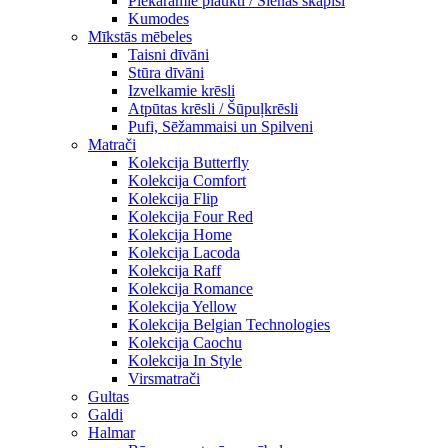
Piekaramie plaukti / Sienas skapiši
Kumodes
Mīkstās mēbeles
Taisni dīvāni
Stūra dīvāni
Izvelkamie krēsli
Atpūtas krēsli / Šūpuļkrēsli
Pufi, Sēžammaisi un Spilveni
Matrači
Kolekcija Butterfly
Kolekcija Comfort
Kolekcija Flip
Kolekcija Four Red
Kolekcija Home
Kolekcija Lacoda
Kolekcija Raff
Kolekcija Romance
Kolekcija Yellow
Kolekcija Belgian Technologies
Kolekcija Caochu
Kolekcija In Style
Virsmatrači
Gultas
Galdi
Halmar