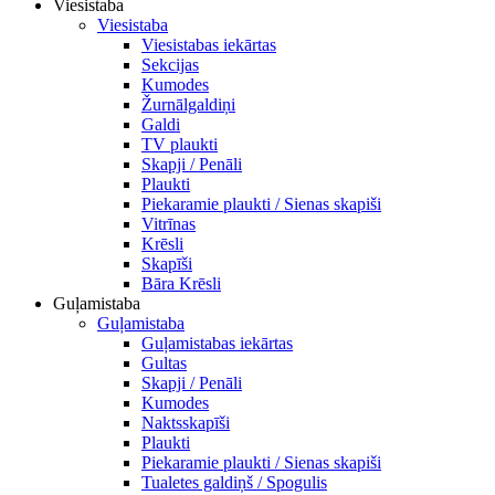
Viesistaba
Viesistaba
Viesistabas iekārtas
Sekcijas
Kumodes
Žurnālgaldiņi
Galdi
TV plaukti
Skapji / Penāli
Plaukti
Piekaramie plaukti / Sienas skapiši
Vitrīnas
Krēsli
Skapīši
Bāra Krēsli
Guļamistaba
Guļamistaba
Guļamistabas iekārtas
Gultas
Skapji / Penāli
Kumodes
Naktsskapīši
Plaukti
Piekaramie plaukti / Sienas skapiši
Tualetes galdiņš / Spogulis