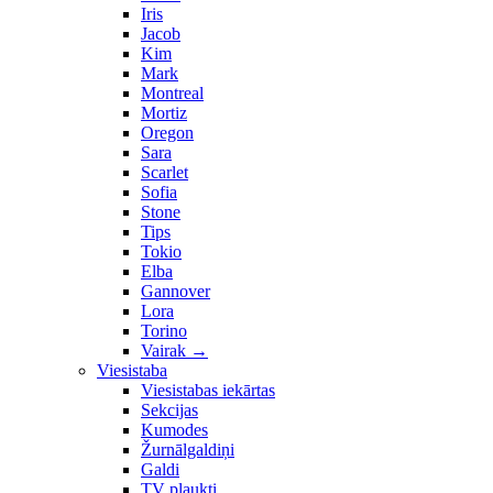
Iris
Jacob
Kim
Mark
Montreal
Mortiz
Oregon
Sara
Scarlet
Sofia
Stone
Tips
Tokio
Elba
Gannover
Lora
Torino
Vairak
→
Viesistaba
Viesistabas iekārtas
Sekcijas
Kumodes
Žurnālgaldiņi
Galdi
TV plaukti