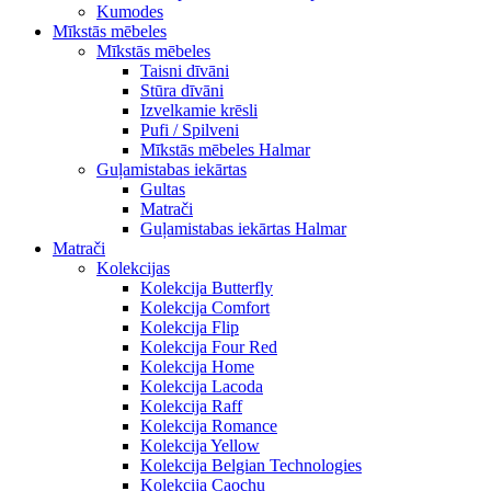
Kumodes
Mīkstās mēbeles
Mīkstās mēbeles
Taisni dīvāni
Stūra dīvāni
Izvelkamie krēsli
Pufi / Spilveni
Mīkstās mēbeles Halmar
Guļamistabas iekārtas
Gultas
Matrači
Guļamistabas iekārtas Halmar
Matrači
Kolekcijas
Kolekcija Butterfly
Kolekcija Comfort
Kolekcija Flip
Kolekcija Four Red
Kolekcija Home
Kolekcija Lacoda
Kolekcija Raff
Kolekcija Romance
Kolekcija Yellow
Kolekcija Belgian Technologies
Kolekcija Caochu