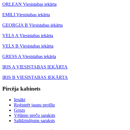
ORLEAN Viesistabas iekārta
EMILI Viesistabas iekārta
GEORGIA B Viesistabas iekārta
VELS A Viesistabas iekārta
VELS B Viesistabas iekārta
GRESS A Viesistabas iekārta
IRIS A VIESISTABAS IEKĀRTA
IRIS B VIESISTABAS IEKĀRTA
Pircēja kabinets
Ienākt
Reģistrēt jaunu profilu
Grozs
Vēlāmo preču saraksts
Salīdzinājums saraksts