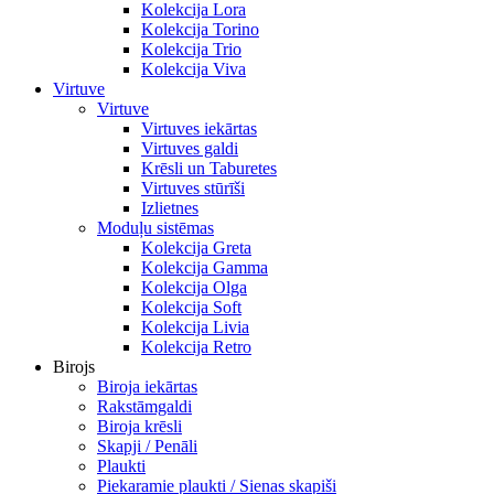
Kolekcija Lora
Kolekcija Torino
Kolekcija Trio
Kolekcija Viva
Virtuve
Virtuve
Virtuves iekārtas
Virtuves galdi
Krēsli un Taburetes
Virtuves stūrīši
Izlietnes
Moduļu sistēmas
Kolekcija Greta
Kolekcija Gamma
Kolekcija Olga
Kolekcija Soft
Kolekcija Livia
Kolekcija Retro
Birojs
Biroja iekārtas
Rakstāmgaldi
Biroja krēsli
Skapji / Penāli
Plaukti
Piekaramie plaukti / Sienas skapiši