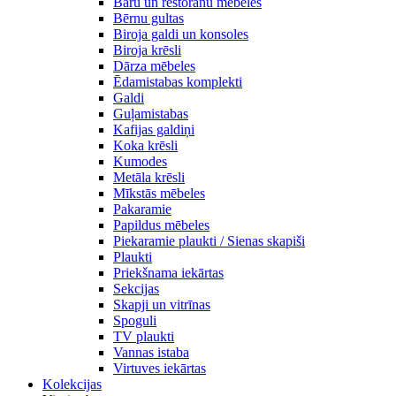
Bāru un restorānu mēbeles
Bērnu gultas
Biroja galdi un konsoles
Biroja krēsli
Dārza mēbeles
Ēdamistabas komplekti
Galdi
Guļamistabas
Kafijas galdiņi
Koka krēsli
Kumodes
Metāla krēsli
Mīkstās mēbeles
Pakaramie
Papildus mēbeles
Piekaramie plaukti / Sienas skapiši
Plaukti
Priekšnama iekārtas
Sekcijas
Skapji un vitrīnas
Spoguli
TV plaukti
Vannas istaba
Virtuves iekārtas
Kolekcijas