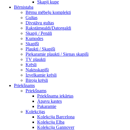
Skapji kupe
Bērnistaba
Bērnu mēbeļu komplekti
Gultas
Divstāvu gultas
Rakstāmgaldi/Datorgaldi
Skapji / Penāli
Kumodes
Skapīši
Plaukti / Skapiši
Piekaramie plaukti / Sienas skapiši
TV plaukti
Krēsli
Naktsskapīši
Izvelkamie krēsli
Biroja krēsli
Priekšnams
Priekšnams
Priekšnama iekārtas
Apavu kastes
Pakaramie
Kolekcijas
Kolekcija Barcelona
Kolekcija Elba
Kolekcija Gannover