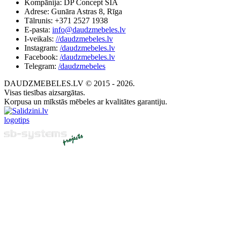
Kompānija: DP Concept SIA
Adrese: Gunāra Astras 8, Rīga
Tālrunis: +371 2527 1938
E-pasta:
info@daudzmebeles.lv
I-veikals:
//daudzmebeles.lv
Instagram:
/daudzmebeles.lv
Facebook:
/daudzmebeles.lv
Telegram:
/daudzmebeles
DAUDZMEBELES.LV © 2015 - 2026.
Visas tiesības aizsargātas.
Korpusa un mīkstās mēbeles ar kvalitātes garantiju.