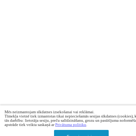
Mēs neizmantojam sīkdatnes izsekošanai vai reklāmai.
Tīmekļa vietnē tiek izmantotas tikai nepieciešamās sesijas sīkdatnes (cookies), 
tās darbību: lietotāja sesiju, preču salīdzināšanu, grozu un pasūtījuma noformēš
apstrāde tiek veikta saskaņā ar
Privātuma politiku
.