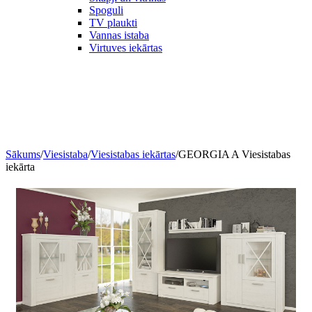
Spoguli
TV plaukti
Vannas istaba
Virtuves iekārtas
Sākums
/
Viesistaba
/
Viesistabas iekārtas
/
GEORGIA A Viesistabas
iekārta