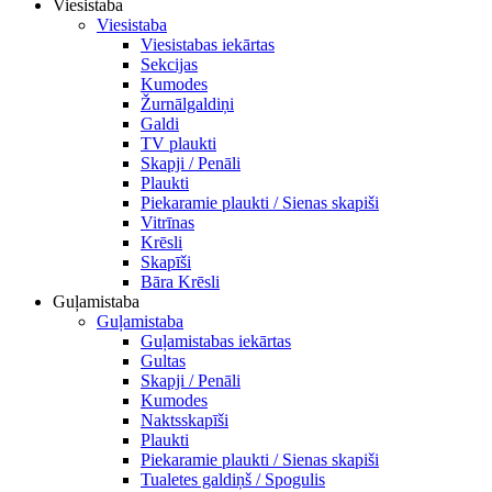
Viesistaba
Viesistaba
Viesistabas iekārtas
Sekcijas
Kumodes
Žurnālgaldiņi
Galdi
TV plaukti
Skapji / Penāli
Plaukti
Piekaramie plaukti / Sienas skapiši
Vitrīnas
Krēsli
Skapīši
Bāra Krēsli
Guļamistaba
Guļamistaba
Guļamistabas iekārtas
Gultas
Skapji / Penāli
Kumodes
Naktsskapīši
Plaukti
Piekaramie plaukti / Sienas skapiši
Tualetes galdiņš / Spogulis