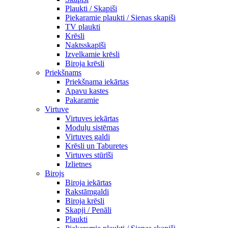
Plaukti / Skapiši
Piekaramie plaukti / Sienas skapiši
TV plaukti
Krēsli
Naktsskapīši
Izvelkamie krēsli
Biroja krēsli
Priekšnams
Priekšnama iekārtas
Apavu kastes
Pakaramie
Virtuve
Virtuves iekārtas
Moduļu sistēmas
Virtuves galdi
Krēsli un Taburetes
Virtuves stūrīši
Izlietnes
Birojs
Biroja iekārtas
Rakstāmgaldi
Biroja krēsli
Skapji / Penāli
Plaukti