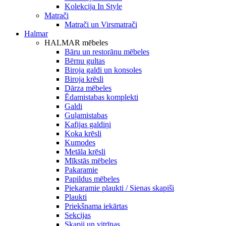
Kolekcija In Style
Matrači
Matrači un Virsmatrači
Halmar
HALMAR mēbeles
Bāru un restorānu mēbeles
Bērnu gultas
Biroja galdi un konsoles
Biroja krēsli
Dārza mēbeles
Ēdamistabas komplekti
Galdi
Guļamistabas
Kafijas galdiņi
Koka krēsli
Kumodes
Metāla krēsli
Mīkstās mēbeles
Pakaramie
Papildus mēbeles
Piekaramie plaukti / Sienas skapiši
Plaukti
Priekšnama iekārtas
Sekcijas
Skapji un vitrīnas