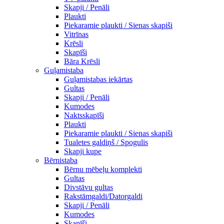
Skapji / Penāli
Plaukti
Piekaramie plaukti / Sienas skapiši
Vitrīnas
Krēsli
Skapīši
Bāra Krēsli
Guļamistaba
Guļamistabas iekārtas
Gultas
Skapji / Penāli
Kumodes
Naktsskapīši
Plaukti
Piekaramie plaukti / Sienas skapiši
Tualetes galdiņš / Spogulis
Skapji kupe
Bērnistaba
Bērnu mēbeļu komplekti
Gultas
Divstāvu gultas
Rakstāmgaldi/Datorgaldi
Skapji / Penāli
Kumodes
Skapīši