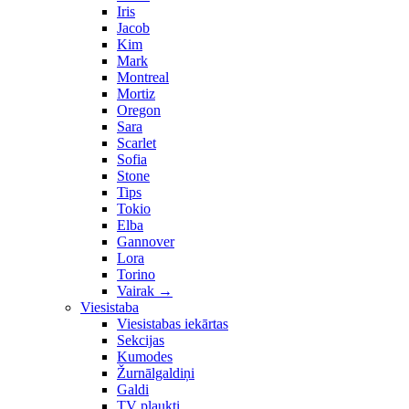
Iris
Jacob
Kim
Mark
Montreal
Mortiz
Oregon
Sara
Scarlet
Sofia
Stone
Tips
Tokio
Elba
Gannover
Lora
Torino
Vairak
→
Viesistaba
Viesistabas iekārtas
Sekcijas
Kumodes
Žurnālgaldiņi
Galdi
TV plaukti