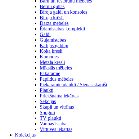
Bāru un restorānu mēbeles
Bērnu gultas
Biroja galdi un konsoles
Biroja krēsli
Dārza mēbeles
Ēdamistabas komplekti
Galdi
Guļamistabas
Kafijas galdiņi
Koka krēsli
Kumodes
Metāla krēsli
Mīkstās mēbeles
Pakaramie
Papildus mēbeles
Piekaramie plaukti / Sienas skapiši
Plaukti
Priekšnama iekārtas
Sekcijas
Skapji un vitrīnas
Spoguli
TV plaukti
Vannas istaba
Virtuves iekārtas
Kolekcijas