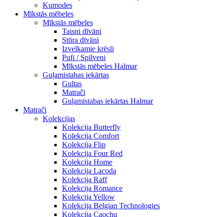
Kumodes
Mīkstās mēbeles
Mīkstās mēbeles
Taisni dīvāni
Stūra dīvāni
Izvelkamie krēsli
Pufi / Spilveni
Mīkstās mēbeles Halmar
Guļamistabas iekārtas
Gultas
Matrači
Guļamistabas iekārtas Halmar
Matrači
Kolekcijas
Kolekcija Butterfly
Kolekcija Comfort
Kolekcija Flip
Kolekcija Four Red
Kolekcija Home
Kolekcija Lacoda
Kolekcija Raff
Kolekcija Romance
Kolekcija Yellow
Kolekcija Belgian Technologies
Kolekcija Caochu