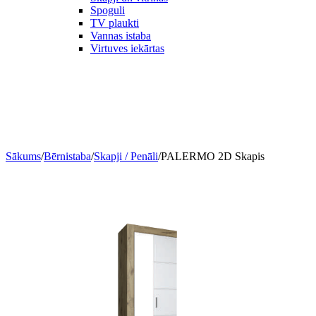
Spoguli
TV plaukti
Vannas istaba
Virtuves iekārtas
Sākums
/
Bērnistaba
/
Skapji / Penāli
/
PALERMO 2D Skapis