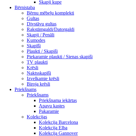
Skapji kupe
Bērnistaba
Bērnu mēbeļu komplekti
Gultas
Divstāvu gultas
Rakstāmgaldi/Datorgaldi
Skapji / Penāli
Kumodes
Skapīši
Plaukti / Skapiši
Piekaramie plaukti / Sienas skapiši
TV plaukti
Krēsli
Naktsskapīši
Izvelkamie krēsli
Biroja krēsli
Priekšnams
Priekšnams
Priekšnama iekārtas
Apavu kastes
Pakaramie
Kolekcijas
Kolekcija Barcelona
Kolekcija Elba
Kolekcija Gannover