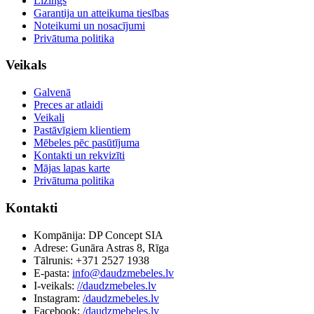
Līzings
Garantija un atteikuma tiesības
Noteikumi un nosacījumi
Privātuma politika
Veikals
Galvenā
Preces ar atlaidi
Veikali
Pastāvīgiem klientiem
Mēbeles pēc pasūtījuma
Kontakti un rekvizīti
Mājas lapas karte
Privātuma politika
Kontakti
Kompānija: DP Concept SIA
Adrese: Gunāra Astras 8, Rīga
Tālrunis: +371 2527 1938
E-pasta:
info@daudzmebeles.lv
I-veikals:
//daudzmebeles.lv
Instagram:
/daudzmebeles.lv
Facebook:
/daudzmebeles.lv