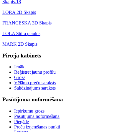
Skapis-18
LORA 2D Skapis
FRANCESKA 3D Skapis
LOLA Stūra plaukts
MARK 2D Skapis
Pircēja kabinets
Ienākt
Reģistrēt jaunu profilu
Grozs
Vēlāmo preču saraksts
Salīdzinājums saraksts
Pasūtījuma noformēšana
Iepirkumu grozs
Pasūtījuma noformēšana
Piegāde
Preču izņemšanas punkti