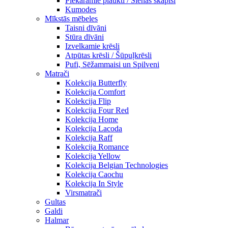
Piekaramie plaukti / Sienas skapiši
Kumodes
Mīkstās mēbeles
Taisni dīvāni
Stūra dīvāni
Izvelkamie krēsli
Atpūtas krēsli / Šūpuļkrēsli
Pufi, Sēžammaisi un Spilveni
Matrači
Kolekcija Butterfly
Kolekcija Comfort
Kolekcija Flip
Kolekcija Four Red
Kolekcija Home
Kolekcija Lacoda
Kolekcija Raff
Kolekcija Romance
Kolekcija Yellow
Kolekcija Belgian Technologies
Kolekcija Caochu
Kolekcija In Style
Virsmatrači
Gultas
Galdi
Halmar