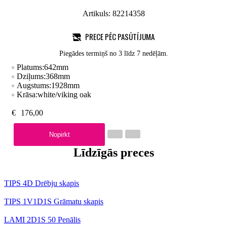
Artikuls:
82214358
PRECE PĒC PASŪTĪJUMA
Piegādes termiņš no 3 līdz 7 nedēļām.
Platums:
642
mm
Dziļums:
368
mm
Augstums:
1928
mm
Krāsa:
white/viking oak
€
176,00
Nopirkt
Līdzīgās preces
TIPS 4D Drēbju skapis
TIPS 1V1D1S Grāmatu skapis
LAMI 2D1S 50 Penālis