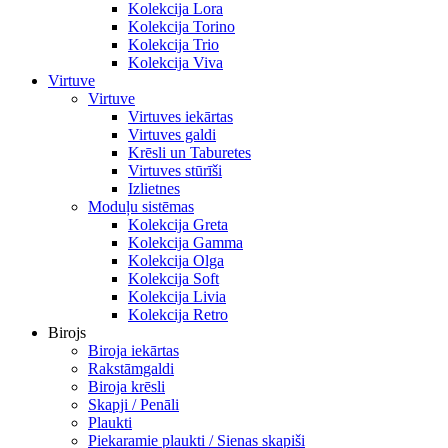
Kolekcija Lora
Kolekcija Torino
Kolekcija Trio
Kolekcija Viva
Virtuve
Virtuve
Virtuves iekārtas
Virtuves galdi
Krēsli un Taburetes
Virtuves stūrīši
Izlietnes
Moduļu sistēmas
Kolekcija Greta
Kolekcija Gamma
Kolekcija Olga
Kolekcija Soft
Kolekcija Livia
Kolekcija Retro
Birojs
Biroja iekārtas
Rakstāmgaldi
Biroja krēsli
Skapji / Penāli
Plaukti
Piekaramie plaukti / Sienas skapiši