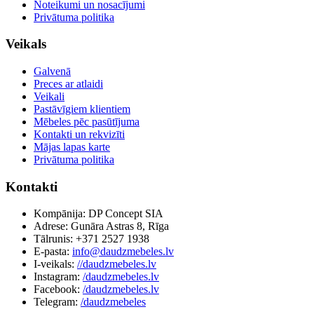
Noteikumi un nosacījumi
Privātuma politika
Veikals
Galvenā
Preces ar atlaidi
Veikali
Pastāvīgiem klientiem
Mēbeles pēc pasūtījuma
Kontakti un rekvizīti
Mājas lapas karte
Privātuma politika
Kontakti
Kompānija: DP Concept SIA
Adrese: Gunāra Astras 8, Rīga
Tālrunis: +371 2527 1938
E-pasta:
info@daudzmebeles.lv
I-veikals:
//daudzmebeles.lv
Instagram:
/daudzmebeles.lv
Facebook:
/daudzmebeles.lv
Telegram:
/daudzmebeles