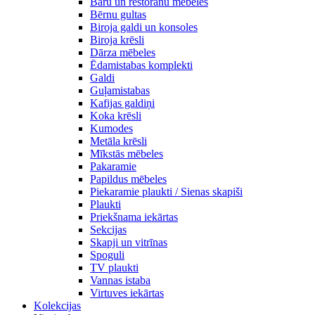
Bāru un restorānu mēbeles
Bērnu gultas
Biroja galdi un konsoles
Biroja krēsli
Dārza mēbeles
Ēdamistabas komplekti
Galdi
Guļamistabas
Kafijas galdiņi
Koka krēsli
Kumodes
Metāla krēsli
Mīkstās mēbeles
Pakaramie
Papildus mēbeles
Piekaramie plaukti / Sienas skapiši
Plaukti
Priekšnama iekārtas
Sekcijas
Skapji un vitrīnas
Spoguli
TV plaukti
Vannas istaba
Virtuves iekārtas
Kolekcijas