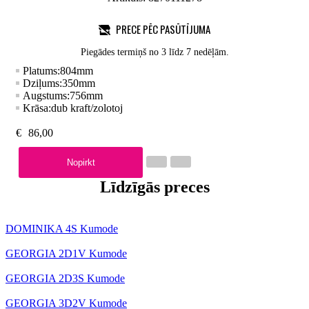
PRECE PĒC PASŪTĪJUMA
Piegādes termiņš no 3 līdz 7 nedēļām.
Platums:
804
mm
Dziļums:
350
mm
Augstums:
756
mm
Krāsa:
dub kraft/zolotoj
€
86,00
Nopirkt
Līdzīgās preces
DOMINIKA 4S Kumode
GEORGIA 2D1V Kumode
GEORGIA 2D3S Kumode
GEORGIA 3D2V Kumode