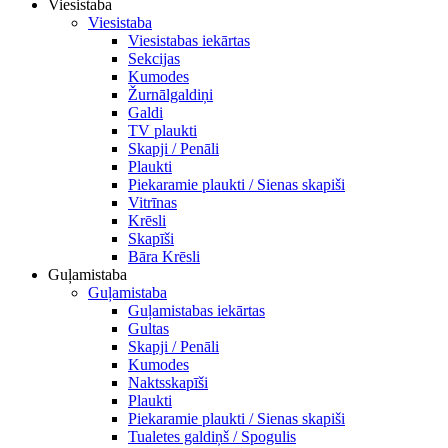
Viesistaba
Viesistaba
Viesistabas iekārtas
Sekcijas
Kumodes
Žurnālgaldiņi
Galdi
TV plaukti
Skapji / Penāli
Plaukti
Piekaramie plaukti / Sienas skapiši
Vitrīnas
Krēsli
Skapīši
Bāra Krēsli
Guļamistaba
Guļamistaba
Guļamistabas iekārtas
Gultas
Skapji / Penāli
Kumodes
Naktsskapīši
Plaukti
Piekaramie plaukti / Sienas skapiši
Tualetes galdiņš / Spogulis