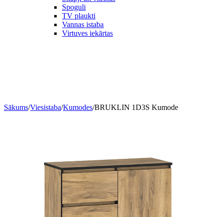
Spoguli
TV plaukti
Vannas istaba
Virtuves iekārtas
Sākums
/
Viesistaba
/
Kumodes
/
BRUKLIN 1D3S Kumode