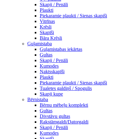
Skapji / Penāli
Plaukti
Piekaramie plaukti / Sienas skapiši
Vitrīnas
Krēsli
Skapīši
Bāra Krēsli
Guļamistaba
Guļamistabas iekārtas
Gultas
Skapji / Penāli
Kumodes
Naktsskapīši
Plaukti
Piekaramie plaukti / Sienas skapiši
Tualetes galdiņš / Spogulis
Skapji kupe
Bērnistaba
Bērnu mēbeļu komplekti
Gultas
Divstāvu gultas
Rakstāmgaldi/Datorgaldi
Skapji / Penāli
Kumodes
Skapīši