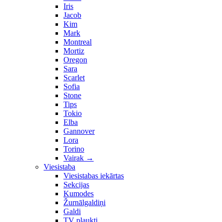
Iris
Jacob
Kim
Mark
Montreal
Mortiz
Oregon
Sara
Scarlet
Sofia
Stone
Tips
Tokio
Elba
Gannover
Lora
Torino
Vairak
→
Viesistaba
Viesistabas iekārtas
Sekcijas
Kumodes
Žurnālgaldiņi
Galdi
TV plaukti