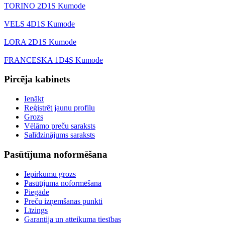
TORINO 2D1S Kumode
VELS 4D1S Kumode
LORA 2D1S Kumode
FRANCESKA 1D4S Kumode
Pircēja kabinets
Ienākt
Reģistrēt jaunu profilu
Grozs
Vēlāmo preču saraksts
Salīdzinājums saraksts
Pasūtījuma noformēšana
Iepirkumu grozs
Pasūtījuma noformēšana
Piegāde
Preču izņemšanas punkti
Līzings
Garantija un atteikuma tiesības