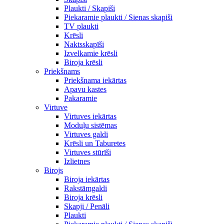
Plaukti / Skapiši
Piekaramie plaukti / Sienas skapiši
TV plaukti
Krēsli
Naktsskapīši
Izvelkamie krēsli
Biroja krēsli
Priekšnams
Priekšnama iekārtas
Apavu kastes
Pakaramie
Virtuve
Virtuves iekārtas
Moduļu sistēmas
Virtuves galdi
Krēsli un Taburetes
Virtuves stūrīši
Izlietnes
Birojs
Biroja iekārtas
Rakstāmgaldi
Biroja krēsli
Skapji / Penāli
Plaukti