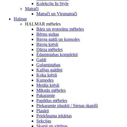
Kolekcija In Style
Matrači
Matrači un Virsmatrači
Halmar
HALMAR mēbeles
Bāru un restorānu mēbeles
Bērnu gultas
Biroja galdi un konsoles
Biroja krēsli
Dārza mēbeles
Ēdamistabas komplekti
Galdi
Guļamistabas
Kafijas galdiņi
Koka krēsli
Kumodes
Metāla krēsli
Mīkstās mēbeles
Pakaramie
Papildus mēbeles
Piekaramie plaukti / Sienas skapiši
Plaukti
Priekšnama iekārtas
Sekcijas
Skapji un vitrīnas