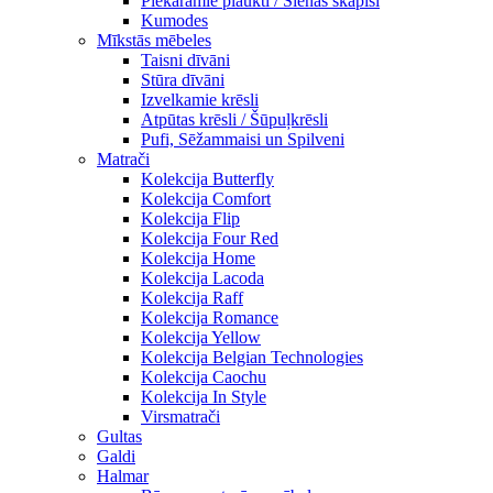
Piekaramie plaukti / Sienas skapiši
Kumodes
Mīkstās mēbeles
Taisni dīvāni
Stūra dīvāni
Izvelkamie krēsli
Atpūtas krēsli / Šūpuļkrēsli
Pufi, Sēžammaisi un Spilveni
Matrači
Kolekcija Butterfly
Kolekcija Comfort
Kolekcija Flip
Kolekcija Four Red
Kolekcija Home
Kolekcija Lacoda
Kolekcija Raff
Kolekcija Romance
Kolekcija Yellow
Kolekcija Belgian Technologies
Kolekcija Caochu
Kolekcija In Style
Virsmatrači
Gultas
Galdi
Halmar