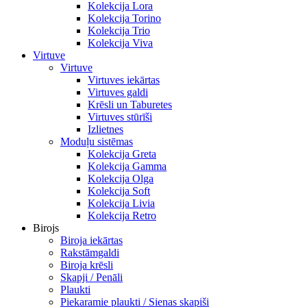
Kolekcija Lora
Kolekcija Torino
Kolekcija Trio
Kolekcija Viva
Virtuve
Virtuve
Virtuves iekārtas
Virtuves galdi
Krēsli un Taburetes
Virtuves stūrīši
Izlietnes
Moduļu sistēmas
Kolekcija Greta
Kolekcija Gamma
Kolekcija Olga
Kolekcija Soft
Kolekcija Livia
Kolekcija Retro
Birojs
Biroja iekārtas
Rakstāmgaldi
Biroja krēsli
Skapji / Penāli
Plaukti
Piekaramie plaukti / Sienas skapiši