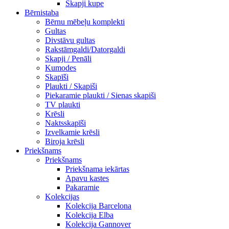
Skapji kupe
Bērnistaba
Bērnu mēbeļu komplekti
Gultas
Divstāvu gultas
Rakstāmgaldi/Datorgaldi
Skapji / Penāli
Kumodes
Skapīši
Plaukti / Skapiši
Piekaramie plaukti / Sienas skapiši
TV plaukti
Krēsli
Naktsskapīši
Izvelkamie krēsli
Biroja krēsli
Priekšnams
Priekšnams
Priekšnama iekārtas
Apavu kastes
Pakaramie
Kolekcijas
Kolekcija Barcelona
Kolekcija Elba
Kolekcija Gannover