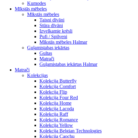
Kumodes
Mīkstās mēbeles
Mīkstās mēbeles
Taisni dīvāni
Stūra dīvāni
Izvelkamie krēsli
Pufi / Spilveni
Mīkstās mēbeles Halmar
Guļamistabas iekārtas
Gultas
Matrači
Guļamistabas iekārtas Halmar
Matrači
Kolekcijas
Kolekcija Butterfly
Kolekcija Comfort
Kolekcija Flip
Kolekcija Four Red
Kolekcija Home
Kolekcija Lacoda
Kolekcija Raff
Kolekcija Romance
Kolekcija Yellow
Kolekcija Belgian Technologies
Kolekcija Caochu