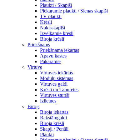
Plaukti / Skapiši
Piekaramie plaukti / Sienas skapiši
TV plaukti
Krēsli
Naktsskapīši
Izvelkamie krēsli
Biroja krēsli
Priekšnams
Priekšnama iekārtas
Apavu kastes
Pakaramie
Virtuve
Virtuves iekārtas
Moduļu sistēmas
Virtuves galdi
Krēsli un Taburetes
Virtuves stūrīši
Izlietnes
Birojs
Biroja iekārtas
Rakstāmgaldi
Biroja krēsli
Skapji / Penāli
Plaukti