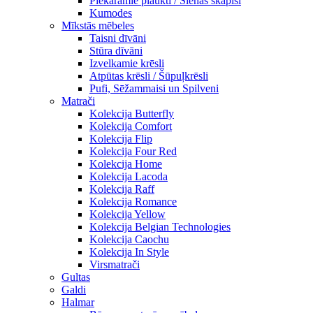
Piekaramie plaukti / Sienas skapiši
Kumodes
Mīkstās mēbeles
Taisni dīvāni
Stūra dīvāni
Izvelkamie krēsli
Atpūtas krēsli / Šūpuļkrēsli
Pufi, Sēžammaisi un Spilveni
Matrači
Kolekcija Butterfly
Kolekcija Comfort
Kolekcija Flip
Kolekcija Four Red
Kolekcija Home
Kolekcija Lacoda
Kolekcija Raff
Kolekcija Romance
Kolekcija Yellow
Kolekcija Belgian Technologies
Kolekcija Caochu
Kolekcija In Style
Virsmatrači
Gultas
Galdi
Halmar