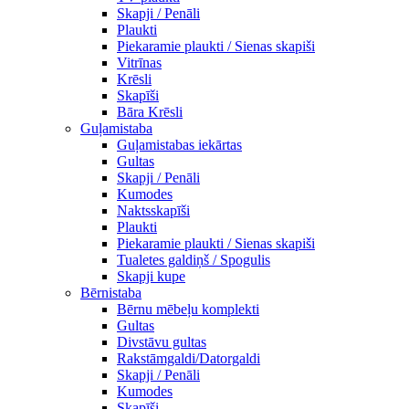
Skapji / Penāli
Plaukti
Piekaramie plaukti / Sienas skapiši
Vitrīnas
Krēsli
Skapīši
Bāra Krēsli
Guļamistaba
Guļamistabas iekārtas
Gultas
Skapji / Penāli
Kumodes
Naktsskapīši
Plaukti
Piekaramie plaukti / Sienas skapiši
Tualetes galdiņš / Spogulis
Skapji kupe
Bērnistaba
Bērnu mēbeļu komplekti
Gultas
Divstāvu gultas
Rakstāmgaldi/Datorgaldi
Skapji / Penāli
Kumodes
Skapīši