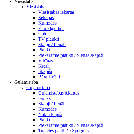
Viesistaba
Viesistaba
Viesistabas iekārtas
Sekcijas
Kumodes
Žurnālgaldiņi
Galdi
TV plaukti
Skapji / Penāli
Plaukti
Piekaramie plaukti / Sienas skapiši
Vitrīnas
Krēsli
Skapīši
Bāra Krēsli
Guļamistaba
Guļamistaba
Guļamistabas iekārtas
Gultas
Skapji / Penāli
Kumodes
Naktsskapīši
Plaukti
Piekaramie plaukti / Sienas skapiši
Tualetes galdiņš / Spogulis