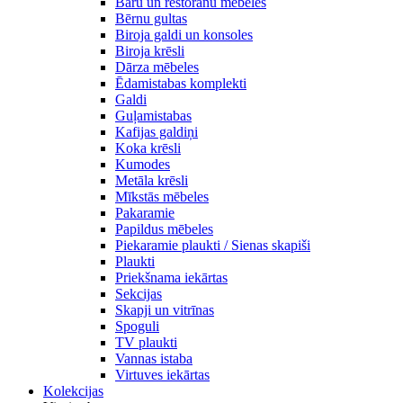
Bāru un restorānu mēbeles
Bērnu gultas
Biroja galdi un konsoles
Biroja krēsli
Dārza mēbeles
Ēdamistabas komplekti
Galdi
Guļamistabas
Kafijas galdiņi
Koka krēsli
Kumodes
Metāla krēsli
Mīkstās mēbeles
Pakaramie
Papildus mēbeles
Piekaramie plaukti / Sienas skapiši
Plaukti
Priekšnama iekārtas
Sekcijas
Skapji un vitrīnas
Spoguli
TV plaukti
Vannas istaba
Virtuves iekārtas
Kolekcijas