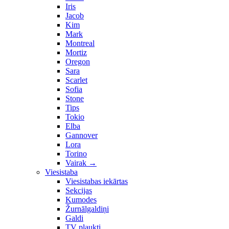
Iris
Jacob
Kim
Mark
Montreal
Mortiz
Oregon
Sara
Scarlet
Sofia
Stone
Tips
Tokio
Elba
Gannover
Lora
Torino
Vairak
→
Viesistaba
Viesistabas iekārtas
Sekcijas
Kumodes
Žurnālgaldiņi
Galdi
TV plaukti