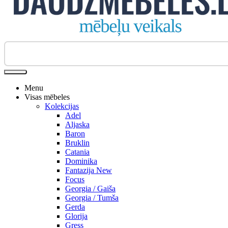
Biroja krēsli
Menu
Visas mēbeles
Kolekcijas
Adel
Aljaska
Baron
Bruklin
Catania
Dominika
Fantazija New
Focus
Georgia / Gaiša
Georgia / Tumša
Gerda
Glorija
Gress