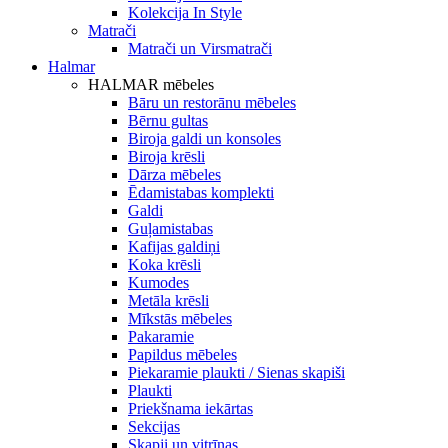
Kolekcija In Style
Matrači
Matrači un Virsmatrači
Halmar
HALMAR mēbeles
Bāru un restorānu mēbeles
Bērnu gultas
Biroja galdi un konsoles
Biroja krēsli
Dārza mēbeles
Ēdamistabas komplekti
Galdi
Guļamistabas
Kafijas galdiņi
Koka krēsli
Kumodes
Metāla krēsli
Mīkstās mēbeles
Pakaramie
Papildus mēbeles
Piekaramie plaukti / Sienas skapiši
Plaukti
Priekšnama iekārtas
Sekcijas
Skapji un vitrīnas