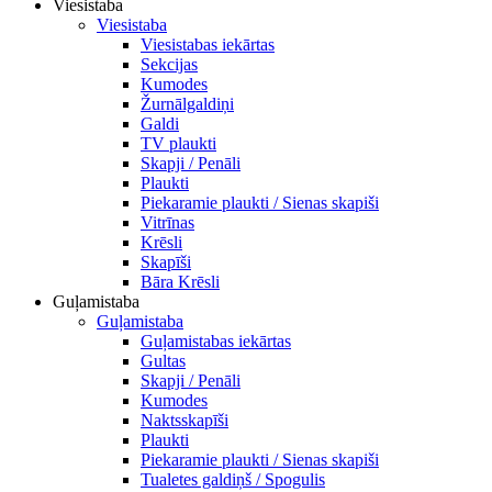
Viesistaba
Viesistaba
Viesistabas iekārtas
Sekcijas
Kumodes
Žurnālgaldiņi
Galdi
TV plaukti
Skapji / Penāli
Plaukti
Piekaramie plaukti / Sienas skapiši
Vitrīnas
Krēsli
Skapīši
Bāra Krēsli
Guļamistaba
Guļamistaba
Guļamistabas iekārtas
Gultas
Skapji / Penāli
Kumodes
Naktsskapīši
Plaukti
Piekaramie plaukti / Sienas skapiši
Tualetes galdiņš / Spogulis