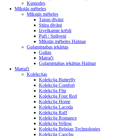
Kumodes
Mīkstās mēbeles
Mīkstās mēbeles
Taisni dīvāni
Stūra dīvāni
Izvelkamie krēsli
Pufi / Spilveni
Mīkstās mēbeles Halmar
Guļamistabas iekārtas
Gultas
Matrači
Guļamistabas iekārtas Halmar
Matrači
Kolekcijas
Kolekcija Butterfly
Kolekcija Comfort
Kolekcija Flip
Kolekcija Four Red
Kolekcija Home
Kolekcija Lacoda
Kolekcija Raff
Kolekcija Romance
Kolekcija Yellow
Kolekcija Belgian Technologies
Kolekcija Caochu