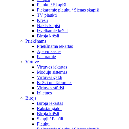
Plaukti / Skapiši
Piekaramie plaukti / Sienas skapiši
TV plaukti
Krēsli
Naktsskapīši
Izvelkamie krēsli
Biroja krēsli
Priekšnams
Priekšnama iekārtas
Apavu kastes
Pakaramie
Virtuve
Virtuves iekārtas
Moduļu sistēmas
Virtuves galdi
Krēsli un Taburetes
Virtuves stūrīši
Izlietnes
Birojs
Biroja iekārtas
Rakstāmgaldi
Biroja krēsli
Skapji / Penāli
Plaukti