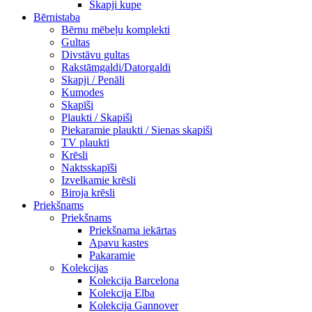
Skapji kupe
Bērnistaba
Bērnu mēbeļu komplekti
Gultas
Divstāvu gultas
Rakstāmgaldi/Datorgaldi
Skapji / Penāli
Kumodes
Skapīši
Plaukti / Skapiši
Piekaramie plaukti / Sienas skapiši
TV plaukti
Krēsli
Naktsskapīši
Izvelkamie krēsli
Biroja krēsli
Priekšnams
Priekšnams
Priekšnama iekārtas
Apavu kastes
Pakaramie
Kolekcijas
Kolekcija Barcelona
Kolekcija Elba
Kolekcija Gannover