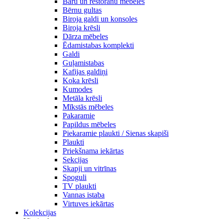
Bāru un restorānu mēbeles
Bērnu gultas
Biroja galdi un konsoles
Biroja krēsli
Dārza mēbeles
Ēdamistabas komplekti
Galdi
Guļamistabas
Kafijas galdiņi
Koka krēsli
Kumodes
Metāla krēsli
Mīkstās mēbeles
Pakaramie
Papildus mēbeles
Piekaramie plaukti / Sienas skapiši
Plaukti
Priekšnama iekārtas
Sekcijas
Skapji un vitrīnas
Spoguli
TV plaukti
Vannas istaba
Virtuves iekārtas
Kolekcijas