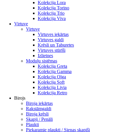
Kolekcija Lora
Kolekcija Torino
Kolekcija Trio
Kolekcija Viva
Virtuve
Virtuve
Virtuves iekārtas
Virtuves galdi
Krēsli un Taburetes
Virtuves stūrīši
Izlietnes
Moduļu sistēmas
Kolekcija Greta
Kolekcija Gamma
Kolekcija Olga
Kolekcija Soft
Kolekcija Livia
Kolekcija Retro
Birojs
Biroja iekārtas
Rakstāmgaldi
Biroja krēsli
Skapji / Penāli
Plaukti
Piekaramie plaukti / Sienas skapiši