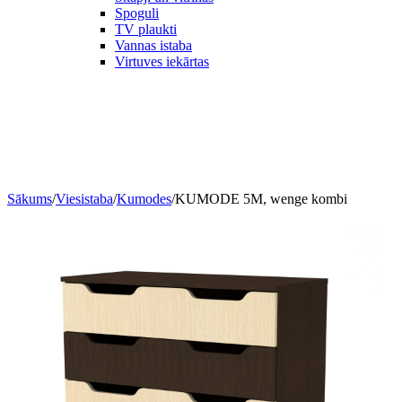
Spoguli
TV plaukti
Vannas istaba
Virtuves iekārtas
Sākums
/
Viesistaba
/
Kumodes
/
KUMODE 5M, wenge kombi