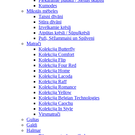
Piekaramie plaukti / Sienas skapiši
Kumodes
Mīkstās mēbeles
Taisni dīvāni
Stūra dīvāni
Izvelkamie krēsli
Atpūtas krēsli / Šūpuļkrēsli
Pufi, Sēžammaisi un Spilveni
Matrači
Kolekcija Butterfly
Kolekcija Comfort
Kolekcija Flip
Kolekcija Four Red
Kolekcija Home
Kolekcija Lacoda
Kolekcija Raff
Kolekcija Romance
Kolekcija Yellow
Kolekcija Belgian Technologies
Kolekcija Caochu
Kolekcija In Style
Virsmatrači
Gultas
Galdi
Halmar