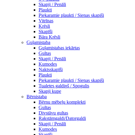
Skapji / Penāli
Plaukti
Piekaramie plaukti / Sienas skapiši
Vitrīnas
Krēsli
Skapīši
Bāra Krēsli
Guļamistaba
Guļamistabas iekārtas
Gultas
Skapji / Penāli
Kumodes
Naktsskapīši
Plaukti
Piekaramie plaukti / Sienas skapiši
Tualetes galdiņš / Spogulis
Skapji kupe
Bērnistaba
Bērnu mēbeļu komplekti
Gultas
Divstāvu gultas
Rakstāmgaldi/Datorgaldi
Skapji / Penāli
Kumodes
Skapīši