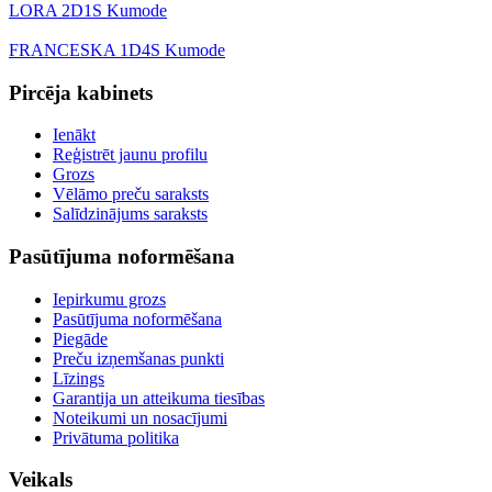
LORA 2D1S Kumode
FRANCESKA 1D4S Kumode
Pircēja kabinets
Ienākt
Reģistrēt jaunu profilu
Grozs
Vēlāmo preču saraksts
Salīdzinājums saraksts
Pasūtījuma noformēšana
Iepirkumu grozs
Pasūtījuma noformēšana
Piegāde
Preču izņemšanas punkti
Līzings
Garantija un atteikuma tiesības
Noteikumi un nosacījumi
Privātuma politika
Veikals