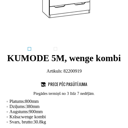
KUMODE 5M, wenge kombi
Artikuls:
82200919
PRECE PĒC PASŪTĪJUMA
Piegādes termiņš no 3 līdz 7 nedēļām.
Platums:
800
mm
Dziļums:
380
mm
Augstums:
900
mm
Krāsa:
wenge kombi
Svars, brutto:
30.8
kg