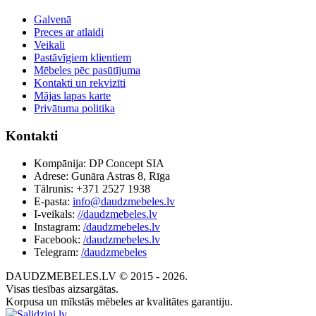
Galvenā
Preces ar atlaidi
Veikali
Pastāvīgiem klientiem
Mēbeles pēc pasūtījuma
Kontakti un rekvizīti
Mājas lapas karte
Privātuma politika
Kontakti
Kompānija: DP Concept SIA
Adrese: Gunāra Astras 8, Rīga
Tālrunis: +371 2527 1938
E-pasta:
info@daudzmebeles.lv
I-veikals:
//daudzmebeles.lv
Instagram:
/daudzmebeles.lv
Facebook:
/daudzmebeles.lv
Telegram:
/daudzmebeles
DAUDZMEBELES.LV © 2015 - 2026.
Visas tiesības aizsargātas.
Korpusa un mīkstās mēbeles ar kvalitātes garantiju.