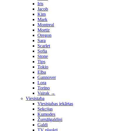
Iris
Jacob
Kim
Mark
Montreal
Mortiz
Oregon
Sara
Scarlet
Sofia
Stone
Tips
Tokio
Elba
Gannover
Lora
Torino
Vairak
→
Viesistaba
Viesistabas iekārtas
Sekcijas
Kumodes
Žurnālgaldiņi
Galdi
TV plaukti