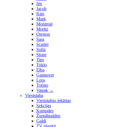
Iris
Jacob
Kim
Mark
Montreal
Mortiz
Oregon
Sara
Scarlet
Sofia
Stone
Tips
Tokio
Elba
Gannover
Lora
Torino
Vairak
→
Viesistaba
Viesistabas iekārtas
Sekcijas
Kumodes
Žurnālgaldiņi
Galdi
TV plaukti