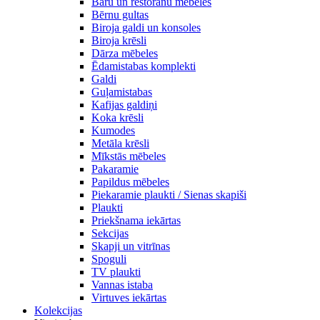
Bāru un restorānu mēbeles
Bērnu gultas
Biroja galdi un konsoles
Biroja krēsli
Dārza mēbeles
Ēdamistabas komplekti
Galdi
Guļamistabas
Kafijas galdiņi
Koka krēsli
Kumodes
Metāla krēsli
Mīkstās mēbeles
Pakaramie
Papildus mēbeles
Piekaramie plaukti / Sienas skapiši
Plaukti
Priekšnama iekārtas
Sekcijas
Skapji un vitrīnas
Spoguli
TV plaukti
Vannas istaba
Virtuves iekārtas
Kolekcijas