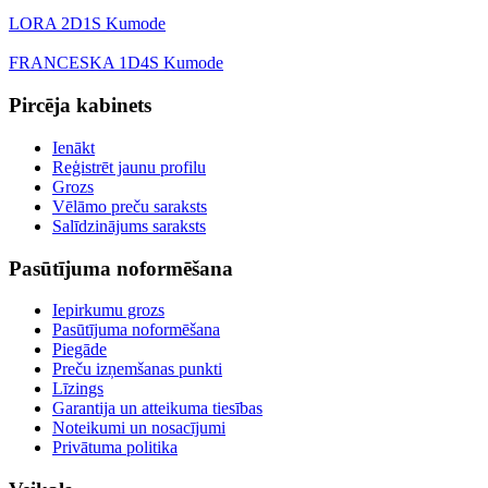
LORA 2D1S Kumode
FRANCESKA 1D4S Kumode
Pircēja kabinets
Ienākt
Reģistrēt jaunu profilu
Grozs
Vēlāmo preču saraksts
Salīdzinājums saraksts
Pasūtījuma noformēšana
Iepirkumu grozs
Pasūtījuma noformēšana
Piegāde
Preču izņemšanas punkti
Līzings
Garantija un atteikuma tiesības
Noteikumi un nosacījumi
Privātuma politika