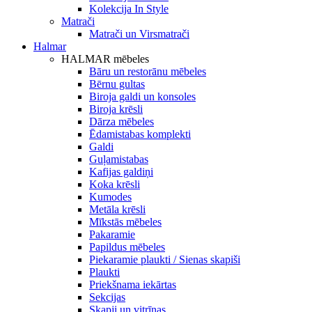
Kolekcija In Style
Matrači
Matrači un Virsmatrači
Halmar
HALMAR mēbeles
Bāru un restorānu mēbeles
Bērnu gultas
Biroja galdi un konsoles
Biroja krēsli
Dārza mēbeles
Ēdamistabas komplekti
Galdi
Guļamistabas
Kafijas galdiņi
Koka krēsli
Kumodes
Metāla krēsli
Mīkstās mēbeles
Pakaramie
Papildus mēbeles
Piekaramie plaukti / Sienas skapiši
Plaukti
Priekšnama iekārtas
Sekcijas
Skapji un vitrīnas