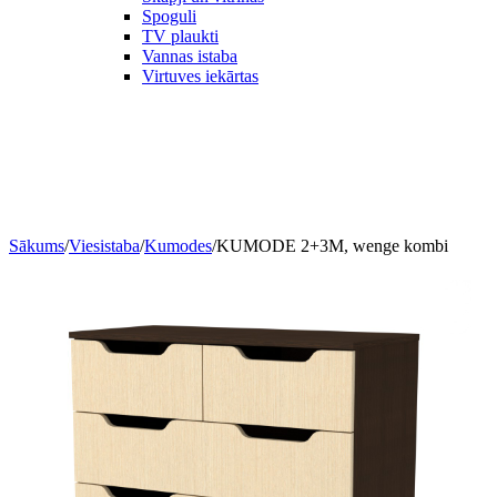
Spoguli
TV plaukti
Vannas istaba
Virtuves iekārtas
Sākums
/
Viesistaba
/
Kumodes
/
KUMODE 2+3M, wenge kombi