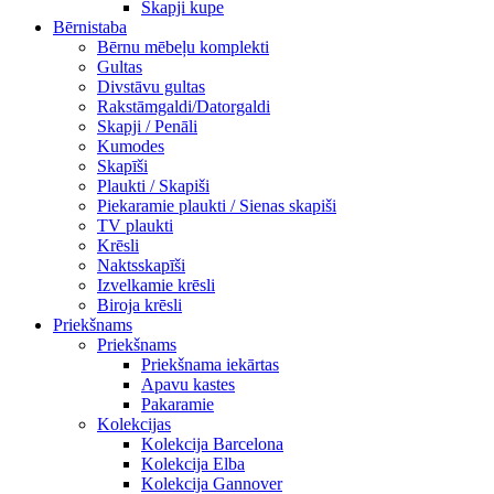
Skapji kupe
Bērnistaba
Bērnu mēbeļu komplekti
Gultas
Divstāvu gultas
Rakstāmgaldi/Datorgaldi
Skapji / Penāli
Kumodes
Skapīši
Plaukti / Skapiši
Piekaramie plaukti / Sienas skapiši
TV plaukti
Krēsli
Naktsskapīši
Izvelkamie krēsli
Biroja krēsli
Priekšnams
Priekšnams
Priekšnama iekārtas
Apavu kastes
Pakaramie
Kolekcijas
Kolekcija Barcelona
Kolekcija Elba
Kolekcija Gannover