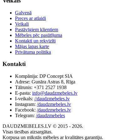
Veikals
Galvenā
Preces ar atlaidi
Veikali
Pastāvīgiem klientiem
Mēbeles pēc pasūtījuma
Kontakti un rekvizīti
Mājas lapas karte
Privātuma politika
Kontakti
Kompānija: DP Concept SIA
Adrese: Gunāra Astras 8, Rīga
Tālrunis: +371 2527 1938
E-pasta:
info@daudzmebeles.lv
I-veikals:
//daudzmebeles.lv
Instagram:
/daudzmebeles.lv
Facebook:
/daudzmebeles.lv
Telegram:
/daudzmebeles
DAUDZMEBELES.LV © 2015 - 2026.
Visas tiesības aizsargātas.
Korpusa un mīkstās mēbeles ar kvalitātes garantiju.