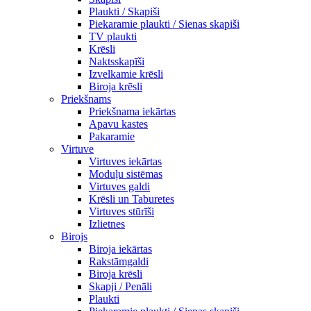
Plaukti / Skapiši
Piekaramie plaukti / Sienas skapiši
TV plaukti
Krēsli
Naktsskapīši
Izvelkamie krēsli
Biroja krēsli
Priekšnams
Priekšnama iekārtas
Apavu kastes
Pakaramie
Virtuve
Virtuves iekārtas
Moduļu sistēmas
Virtuves galdi
Krēsli un Taburetes
Virtuves stūrīši
Izlietnes
Birojs
Biroja iekārtas
Rakstāmgaldi
Biroja krēsli
Skapji / Penāli
Plaukti