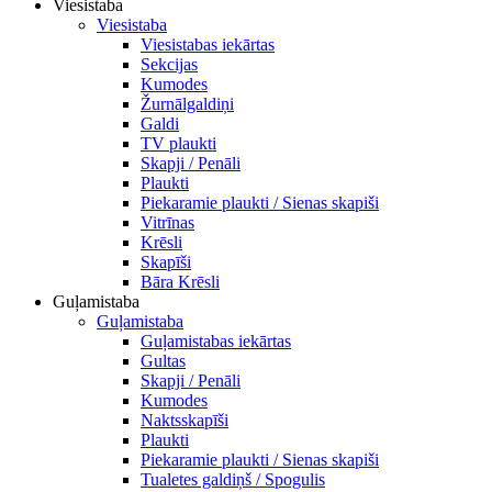
Viesistaba
Viesistaba
Viesistabas iekārtas
Sekcijas
Kumodes
Žurnālgaldiņi
Galdi
TV plaukti
Skapji / Penāli
Plaukti
Piekaramie plaukti / Sienas skapiši
Vitrīnas
Krēsli
Skapīši
Bāra Krēsli
Guļamistaba
Guļamistaba
Guļamistabas iekārtas
Gultas
Skapji / Penāli
Kumodes
Naktsskapīši
Plaukti
Piekaramie plaukti / Sienas skapiši
Tualetes galdiņš / Spogulis