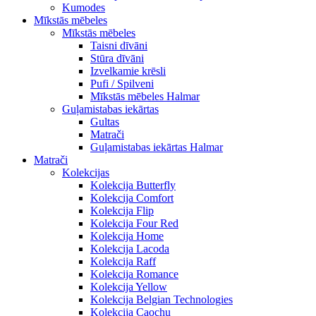
Kumodes
Mīkstās mēbeles
Mīkstās mēbeles
Taisni dīvāni
Stūra dīvāni
Izvelkamie krēsli
Pufi / Spilveni
Mīkstās mēbeles Halmar
Guļamistabas iekārtas
Gultas
Matrači
Guļamistabas iekārtas Halmar
Matrači
Kolekcijas
Kolekcija Butterfly
Kolekcija Comfort
Kolekcija Flip
Kolekcija Four Red
Kolekcija Home
Kolekcija Lacoda
Kolekcija Raff
Kolekcija Romance
Kolekcija Yellow
Kolekcija Belgian Technologies
Kolekcija Caochu