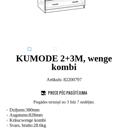
KUMODE 2+3M, wenge
kombi
Artikuls:
82200797
PRECE PĒC PASŪTĪJUMA
Piegādes termiņš no 3 līdz 7 nedēļām.
Dziļums:
380
mm
Augstums:
828
mm
Krāsa:
wenge kombi
Svars, brutto:
28.6
kg