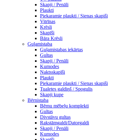
Skapji / Penāli
Plaukti
Piekaramie plaukti / Sienas skapiši
Vitrīnas
Krēsli
Skapīši
Bāra Krēsli
Guļamistaba
Guļamistabas iekārtas
Gultas
Skapji / Penāli
Kumodes
Naktsskapīši
Plaukti
Piekaramie plaukti / Sienas skapiši
Tualetes galdiņš / Spogulis
Skapji kupe
Bērnistaba
Bērnu mēbeļu komplekti
Gultas
Divstāvu gultas
Rakstāmgaldi/Datorgaldi
Skapji / Penāli
Kumodes
Skapīši