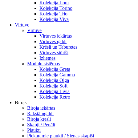
Kolekcija Lora
Kolekcija Torino
Kolekcija Trio
Kolekcija Viva
Virtuve
Virtuve
Virtuves iekārtas
Virtuves galdi
Krēsli un Taburetes
Virtuves stūrīši
Izlietnes
Moduļu sistēmas
Kolekcija Greta
Kolekcija Gamma
Kolekcija Olga
Kolekcija Soft
Kolekcija Livia
Kolekcija Retro
Birojs
Biroja iekārtas
Rakstāmgaldi
Biroja krēsli
Skapji / Penāli
Plaukti
Piekaramie plaukti / Sienas skapiši