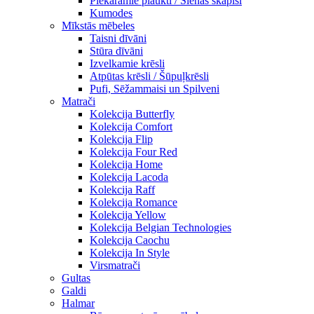
Piekaramie plaukti / Sienas skapiši
Kumodes
Mīkstās mēbeles
Taisni dīvāni
Stūra dīvāni
Izvelkamie krēsli
Atpūtas krēsli / Šūpuļkrēsli
Pufi, Sēžammaisi un Spilveni
Matrači
Kolekcija Butterfly
Kolekcija Comfort
Kolekcija Flip
Kolekcija Four Red
Kolekcija Home
Kolekcija Lacoda
Kolekcija Raff
Kolekcija Romance
Kolekcija Yellow
Kolekcija Belgian Technologies
Kolekcija Caochu
Kolekcija In Style
Virsmatrači
Gultas
Galdi
Halmar