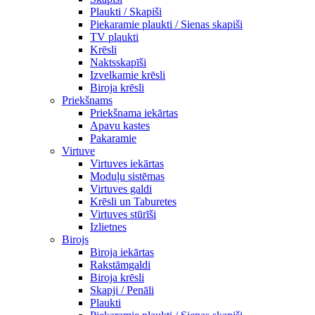
Plaukti / Skapiši
Piekaramie plaukti / Sienas skapiši
TV plaukti
Krēsli
Naktsskapīši
Izvelkamie krēsli
Biroja krēsli
Priekšnams
Priekšnama iekārtas
Apavu kastes
Pakaramie
Virtuve
Virtuves iekārtas
Moduļu sistēmas
Virtuves galdi
Krēsli un Taburetes
Virtuves stūrīši
Izlietnes
Birojs
Biroja iekārtas
Rakstāmgaldi
Biroja krēsli
Skapji / Penāli
Plaukti