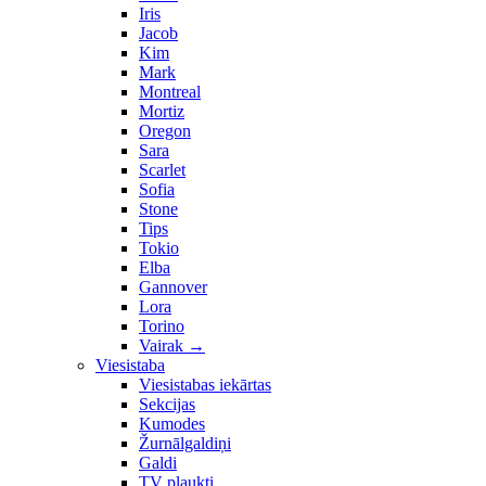
Iris
Jacob
Kim
Mark
Montreal
Mortiz
Oregon
Sara
Scarlet
Sofia
Stone
Tips
Tokio
Elba
Gannover
Lora
Torino
Vairak
→
Viesistaba
Viesistabas iekārtas
Sekcijas
Kumodes
Žurnālgaldiņi
Galdi
TV plaukti