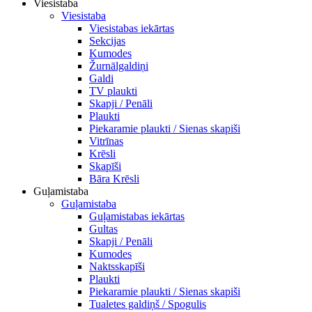
Viesistaba
Viesistaba
Viesistabas iekārtas
Sekcijas
Kumodes
Žurnālgaldiņi
Galdi
TV plaukti
Skapji / Penāli
Plaukti
Piekaramie plaukti / Sienas skapiši
Vitrīnas
Krēsli
Skapīši
Bāra Krēsli
Guļamistaba
Guļamistaba
Guļamistabas iekārtas
Gultas
Skapji / Penāli
Kumodes
Naktsskapīši
Plaukti
Piekaramie plaukti / Sienas skapiši
Tualetes galdiņš / Spogulis