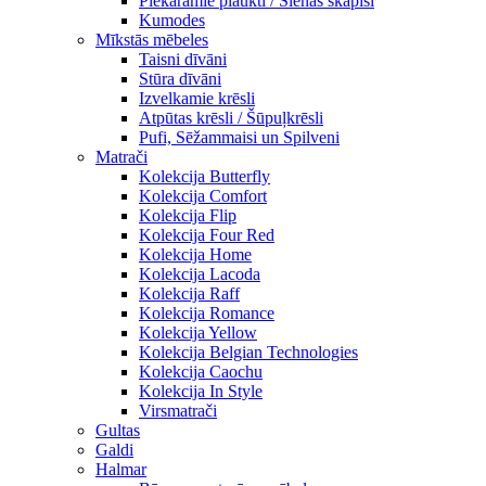
Piekaramie plaukti / Sienas skapiši
Kumodes
Mīkstās mēbeles
Taisni dīvāni
Stūra dīvāni
Izvelkamie krēsli
Atpūtas krēsli / Šūpuļkrēsli
Pufi, Sēžammaisi un Spilveni
Matrači
Kolekcija Butterfly
Kolekcija Comfort
Kolekcija Flip
Kolekcija Four Red
Kolekcija Home
Kolekcija Lacoda
Kolekcija Raff
Kolekcija Romance
Kolekcija Yellow
Kolekcija Belgian Technologies
Kolekcija Caochu
Kolekcija In Style
Virsmatrači
Gultas
Galdi
Halmar