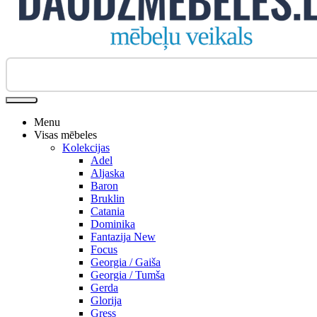
Biroja krēsli
Menu
Visas mēbeles
Kolekcijas
Adel
Aljaska
Baron
Bruklin
Catania
Dominika
Fantazija New
Focus
Georgia / Gaiša
Georgia / Tumša
Gerda
Glorija
Gress