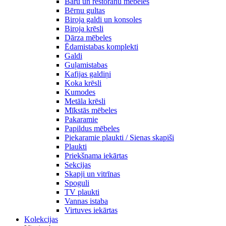
Bāru un restorānu mēbeles
Bērnu gultas
Biroja galdi un konsoles
Biroja krēsli
Dārza mēbeles
Ēdamistabas komplekti
Galdi
Guļamistabas
Kafijas galdiņi
Koka krēsli
Kumodes
Metāla krēsli
Mīkstās mēbeles
Pakaramie
Papildus mēbeles
Piekaramie plaukti / Sienas skapiši
Plaukti
Priekšnama iekārtas
Sekcijas
Skapji un vitrīnas
Spoguli
TV plaukti
Vannas istaba
Virtuves iekārtas
Kolekcijas