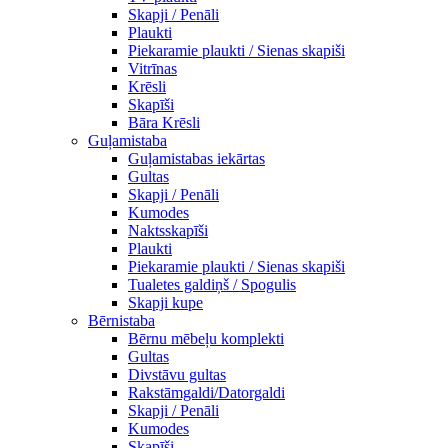
Skapji / Penāli
Plaukti
Piekaramie plaukti / Sienas skapiši
Vitrīnas
Krēsli
Skapīši
Bāra Krēsli
Guļamistaba
Guļamistabas iekārtas
Gultas
Skapji / Penāli
Kumodes
Naktsskapīši
Plaukti
Piekaramie plaukti / Sienas skapiši
Tualetes galdiņš / Spogulis
Skapji kupe
Bērnistaba
Bērnu mēbeļu komplekti
Gultas
Divstāvu gultas
Rakstāmgaldi/Datorgaldi
Skapji / Penāli
Kumodes
Skapīši