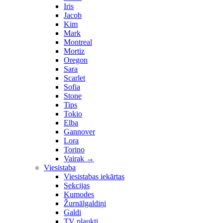
Iris
Jacob
Kim
Mark
Montreal
Mortiz
Oregon
Sara
Scarlet
Sofia
Stone
Tips
Tokio
Elba
Gannover
Lora
Torino
Vairak
→
Viesistaba
Viesistabas iekārtas
Sekcijas
Kumodes
Žurnālgaldiņi
Galdi
TV plaukti