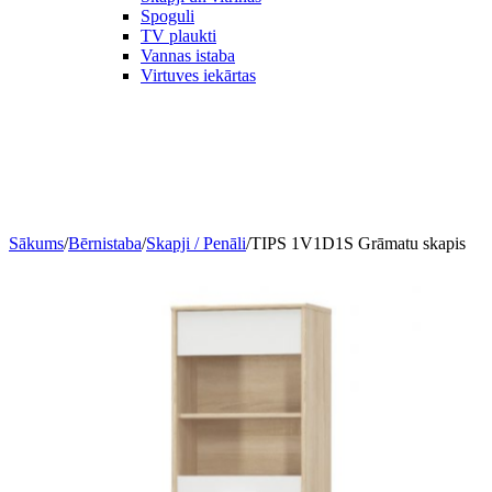
Spoguli
TV plaukti
Vannas istaba
Virtuves iekārtas
Sākums
/
Bērnistaba
/
Skapji / Penāli
/
TIPS 1V1D1S Grāmatu skapis