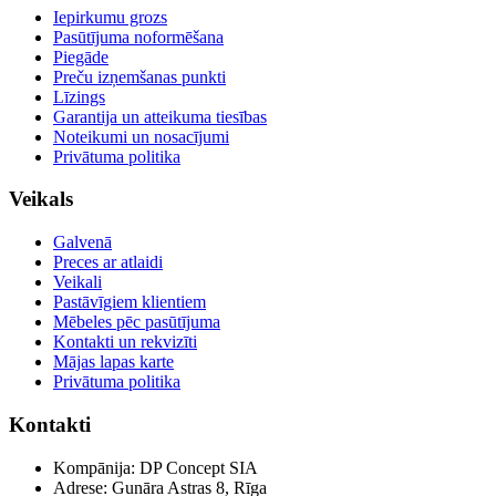
Iepirkumu grozs
Pasūtījuma noformēšana
Piegāde
Preču izņemšanas punkti
Līzings
Garantija un atteikuma tiesības
Noteikumi un nosacījumi
Privātuma politika
Veikals
Galvenā
Preces ar atlaidi
Veikali
Pastāvīgiem klientiem
Mēbeles pēc pasūtījuma
Kontakti un rekvizīti
Mājas lapas karte
Privātuma politika
Kontakti
Kompānija: DP Concept SIA
Adrese: Gunāra Astras 8, Rīga