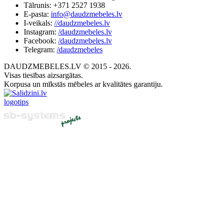
Tālrunis: +371 2527 1938
E-pasta:
info@daudzmebeles.lv
I-veikals:
//daudzmebeles.lv
Instagram:
/daudzmebeles.lv
Facebook:
/daudzmebeles.lv
Telegram:
/daudzmebeles
DAUDZMEBELES.LV © 2015 - 2026.
Visas tiesības aizsargātas.
Korpusa un mīkstās mēbeles ar kvalitātes garantiju.