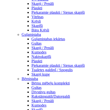
Skapji / Penāli
Plaukti
Piekaramie plaukti / Sienas skapiši
Vitrīnas
Krēsli
Skapīši
Bāra Krēsli
Guļamistaba
Guļamistabas iekārtas
Gultas
Skapji / Penāli
Kumodes
Naktsskapīši
Plaukti
Piekaramie plaukti / Sienas skapiši
Tualetes galdiņš / Spogulis
Skapji kupe
Bērnistaba
Bērnu mēbeļu komplekti
Gultas
Divstāvu gultas
Rakstāmgaldi/Datorgaldi
Skapji / Penāli
Kumodes
Skapīši