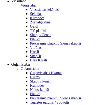
Viesistaba
Viesistaba
Viesistabas iekārtas
Sekcijas
Kumodes
Žurnālgaldiņi
Galdi
TV plaukti
Skapji / Penāli
Plaukti
Piekaramie plaukti / Sienas skapiši
Vitrīnas
Krēsli
Skapīši
Bāra Krēsli
Guļamistaba
Guļamistaba
Guļamistabas iekārtas
Gultas
Skapji / Penāli
Kumodes
Naktsskapīši
Plaukti
Piekaramie plaukti / Sienas skapiši
Tualetes galdiņš / Spogulis