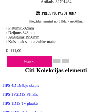
Artikuls:
82701464
PRECE PĒC PASŪTĪJUMA
Piegādes termiņš no 3 līdz 7 nedēļām.
Platums:
502
mm
Dziļums:
343
mm
Augstums:
1950
mm
Krāsa:
oak samoa /white matte
€
111,00
Nopirkt
Citi Kolekcijas elementi
TIPS 4D Drēbju skapis
TIPS 1V2D1S Pēnalis
TIPS 1D1S Tv plaukts