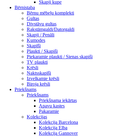
Skapji kupe
Bērnistaba
Bērnu mēbeļu komplekti
Gultas
Divstāvu gultas
Rakstāmgaldi/Datorgaldi
Skapji / Penāli
Kumodes
Skapīši
Plaukti / Skapiši
Piekaramie plaukti / Sienas skapiši
TV plaukti
Krēsli
Naktsskapīši
Izvelkamie krēsli
Biroja krēsli
Priekšnams
Priekšnams
Priekšnama iekārtas
Apavu kastes
Pakaramie
Kolekcijas
Kolekcija Barcelona
Kolekcija Elba
Kolekcija Gannover