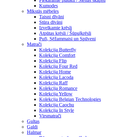
Piekaramie plaukti / Sienas skapiši
Kumodes
Mīkstās mēbeles
Taisni dīvāni
Stūra dīvāni
Izvelkamie krēsli
Atpūtas krēsli / Šūpuļkrēsli
Pufi, Sēžammaisi un Spilveni
Matrači
Kolekcija Butterfly
Kolekcija Comfort
Kolekcija Flip
Kolekcija Four Red
Kolekcija Home
Kolekcija Lacoda
Kolekcija Raff
Kolekcija Romance
Kolekcija Yellow
Kolekcija Belgian Technologies
Kolekcija Caochu
Kolekcija In Style
Virsmatrači
Gultas
Galdi
Halmar