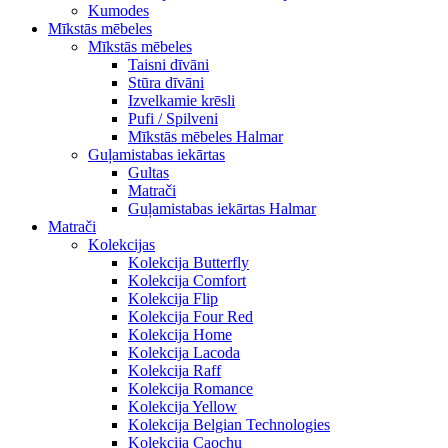
Kumodes
Mīkstās mēbeles
Mīkstās mēbeles
Taisni dīvāni
Stūra dīvāni
Izvelkamie krēsli
Pufi / Spilveni
Mīkstās mēbeles Halmar
Guļamistabas iekārtas
Gultas
Matrači
Guļamistabas iekārtas Halmar
Matrači
Kolekcijas
Kolekcija Butterfly
Kolekcija Comfort
Kolekcija Flip
Kolekcija Four Red
Kolekcija Home
Kolekcija Lacoda
Kolekcija Raff
Kolekcija Romance
Kolekcija Yellow
Kolekcija Belgian Technologies
Kolekcija Caochu