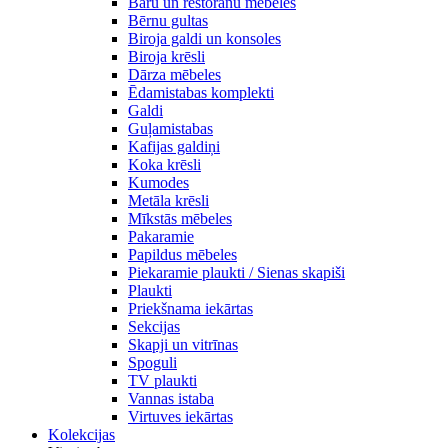
Bāru un restorānu mēbeles
Bērnu gultas
Biroja galdi un konsoles
Biroja krēsli
Dārza mēbeles
Ēdamistabas komplekti
Galdi
Guļamistabas
Kafijas galdiņi
Koka krēsli
Kumodes
Metāla krēsli
Mīkstās mēbeles
Pakaramie
Papildus mēbeles
Piekaramie plaukti / Sienas skapiši
Plaukti
Priekšnama iekārtas
Sekcijas
Skapji un vitrīnas
Spoguli
TV plaukti
Vannas istaba
Virtuves iekārtas
Kolekcijas