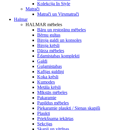
Kolekcija In Style
Matrači
Matrači un Virsmatrači
Halmar
HALMAR mēbeles
Bāru un restorānu mēbeles
Bērnu gultas
Biroja galdi un konsoles
Biroja krēsli
Dārza mēbeles
Ēdamistabas komplekti
Galdi
Guļamistabas
Kafijas galdiņi
Koka krēsli
Kumodes
Metāla krēsli
Mīkstās mēbeles
Pakaramie
Papildus mēbeles
Piekaramie plaukti / Sienas skapiši
Plaukti
Priekšnama iekārtas
Sekcijas
Skapji un vitrīnas