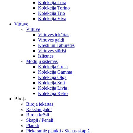
Kolekcija Lora
Kolekcija Torino
Kolekcija Trio
Kolekcija Viva
Virtuve
Virtuve
Virtuves iekārtas
Virtuves galdi
Krēsli un Taburetes
Virtuves stūrīši
Izlietnes
Moduļu sistēmas
Kolekcija Greta
Kolekcija Gamma
Kolekcija Olga
Kolekcija Soft
Kolekcija Livia
Kolekcija Retro
Birojs
Biroja iekārtas
Rakstāmgaldi
Biroja krēsli
Skapji / Penāli
Plaukti
Piekaramie plaukti / Sienas skapiši