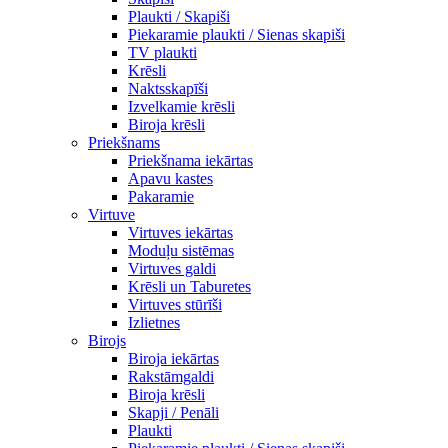
Plaukti / Skapiši
Piekaramie plaukti / Sienas skapiši
TV plaukti
Krēsli
Naktsskapīši
Izvelkamie krēsli
Biroja krēsli
Priekšnams
Priekšnama iekārtas
Apavu kastes
Pakaramie
Virtuve
Virtuves iekārtas
Moduļu sistēmas
Virtuves galdi
Krēsli un Taburetes
Virtuves stūrīši
Izlietnes
Birojs
Biroja iekārtas
Rakstāmgaldi
Biroja krēsli
Skapji / Penāli
Plaukti