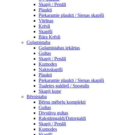
Skapji / Penāli
Plaukti
Piekaramie plaukti / Sienas skapiši
Vitrīnas
Krēsli
Skapīši
Bāra Krēsli
Guļamistaba
Guļamistabas iekārtas
Gultas
Skapji / Penāli
Kumodes
Naktsskapīši
Plaukti
Piekaramie plaukti / Sienas skapiši
Tualetes galdiņš / Spogulis
Skapji kupe
Bērnistaba
Bērnu mēbeļu komplekti
Gultas
Divstāvu gultas
Rakstāmgaldi/Datorgaldi
Skapji / Penāli
Kumodes
Skapīši