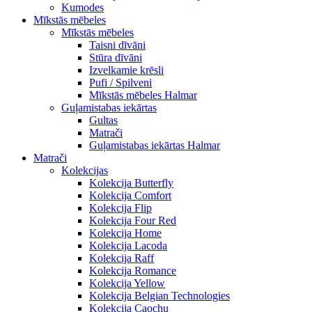
Kumodes
Mīkstās mēbeles
Mīkstās mēbeles
Taisni dīvāni
Stūra dīvāni
Izvelkamie krēsli
Pufi / Spilveni
Mīkstās mēbeles Halmar
Guļamistabas iekārtas
Gultas
Matrači
Guļamistabas iekārtas Halmar
Matrači
Kolekcijas
Kolekcija Butterfly
Kolekcija Comfort
Kolekcija Flip
Kolekcija Four Red
Kolekcija Home
Kolekcija Lacoda
Kolekcija Raff
Kolekcija Romance
Kolekcija Yellow
Kolekcija Belgian Technologies
Kolekcija Caochu