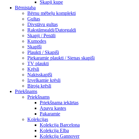
Skapji kupe
Bērnistaba
Bērnu mēbeļu komplekti
Gultas
Divstāvu gultas
Rakstāmgaldi/Datorgaldi
Skapji / Penāli
Kumodes
Skapīši
Plaukti / Skapiši
Piekaramie plaukti / Sienas skapiši
TV plaukti
Krēsli
Naktsskapīši
Izvelkamie krēsli
Biroja krēsli
Priekšnams
Priekšnams
Priekšnama iekārtas
Apavu kastes
Pakaramie
Kolekcijas
Kolekcija Barcelona
Kolekcija Elba
Kolekcija Gannover