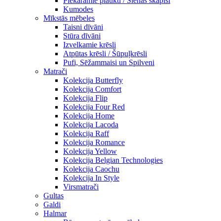
Piekaramie plaukti / Sienas skapiši
Kumodes
Mīkstās mēbeles
Taisni dīvāni
Stūra dīvāni
Izvelkamie krēsli
Atpūtas krēsli / Šūpuļkrēsli
Pufi, Sēžammaisi un Spilveni
Matrači
Kolekcija Butterfly
Kolekcija Comfort
Kolekcija Flip
Kolekcija Four Red
Kolekcija Home
Kolekcija Lacoda
Kolekcija Raff
Kolekcija Romance
Kolekcija Yellow
Kolekcija Belgian Technologies
Kolekcija Caochu
Kolekcija In Style
Virsmatrači
Gultas
Galdi
Halmar