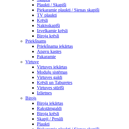
Plaukti / Skapiši
Piekaramie plaukti / Sienas skapiši
TV plaukti
Krēsli
Naktsskapīši
Izvelkamie krēsli
Biroja krēsli
Priekšnams
Priekšnama iekārtas
Apavu kastes
Pakaramie
Virtuve
Virtuves iekārtas
Moduļu sistēmas
Virtuves galdi
Krēsli un Taburetes
Virtuves stūrīši
Izlietnes
Birojs
Biroja iekārtas
Rakstāmgaldi
Biroja krēsli
Skapji / Penāli
Plaukti