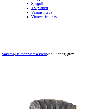
Spoguli
TV plaukti
Vannas istaba
Virtuves iekārtas
Sākums
/
Halmar
/
Metāla krēsli
/
K517 chair, grey