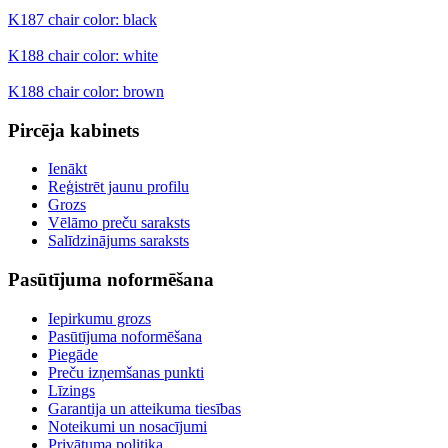
K187 chair color: black
K188 chair color: white
K188 chair color: brown
Pircēja kabinets
Ienākt
Reģistrēt jaunu profilu
Grozs
Vēlāmo preču saraksts
Salīdzinājums saraksts
Pasūtījuma noformēšana
Iepirkumu grozs
Pasūtījuma noformēšana
Piegāde
Preču izņemšanas punkti
Līzings
Garantija un atteikuma tiesības
Noteikumi un nosacījumi
Privātuma politika