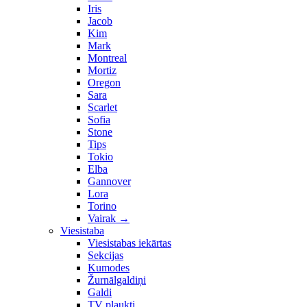
Iris
Jacob
Kim
Mark
Montreal
Mortiz
Oregon
Sara
Scarlet
Sofia
Stone
Tips
Tokio
Elba
Gannover
Lora
Torino
Vairak
→
Viesistaba
Viesistabas iekārtas
Sekcijas
Kumodes
Žurnālgaldiņi
Galdi
TV plaukti