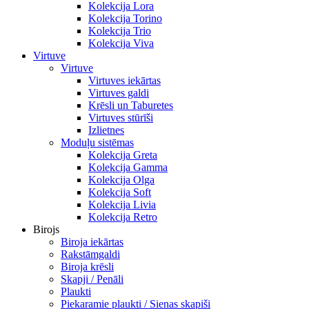
Kolekcija Lora
Kolekcija Torino
Kolekcija Trio
Kolekcija Viva
Virtuve
Virtuve
Virtuves iekārtas
Virtuves galdi
Krēsli un Taburetes
Virtuves stūrīši
Izlietnes
Moduļu sistēmas
Kolekcija Greta
Kolekcija Gamma
Kolekcija Olga
Kolekcija Soft
Kolekcija Livia
Kolekcija Retro
Birojs
Biroja iekārtas
Rakstāmgaldi
Biroja krēsli
Skapji / Penāli
Plaukti
Piekaramie plaukti / Sienas skapiši