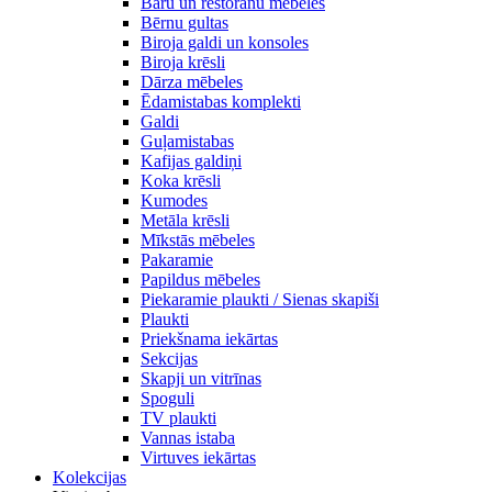
Bāru un restorānu mēbeles
Bērnu gultas
Biroja galdi un konsoles
Biroja krēsli
Dārza mēbeles
Ēdamistabas komplekti
Galdi
Guļamistabas
Kafijas galdiņi
Koka krēsli
Kumodes
Metāla krēsli
Mīkstās mēbeles
Pakaramie
Papildus mēbeles
Piekaramie plaukti / Sienas skapiši
Plaukti
Priekšnama iekārtas
Sekcijas
Skapji un vitrīnas
Spoguli
TV plaukti
Vannas istaba
Virtuves iekārtas
Kolekcijas