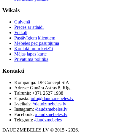
Veikals
Galvenā
Preces ar atlaidi
Veikali
Pastāvīgiem klientiem
Mēbeles pēc pasūtījuma
Kontakti un rekvizīti
Mājas lapas karte
Privātuma politika
Kontakti
Kompānija: DP Concept SIA
Adrese: Gunāra Astras 8, Rīga
Tālrunis: +371 2527 1938
E-pasta:
info@daudzmebeles.lv
I-veikals:
//daudzmebeles.lv
Instagram:
/daudzmebeles.lv
Facebook:
/daudzmebeles.lv
Telegram:
/daudzmebeles
DAUDZMEBELES.LV © 2015 - 2026.