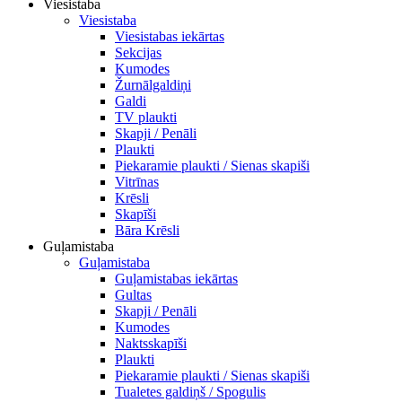
Viesistaba
Viesistaba
Viesistabas iekārtas
Sekcijas
Kumodes
Žurnālgaldiņi
Galdi
TV plaukti
Skapji / Penāli
Plaukti
Piekaramie plaukti / Sienas skapiši
Vitrīnas
Krēsli
Skapīši
Bāra Krēsli
Guļamistaba
Guļamistaba
Guļamistabas iekārtas
Gultas
Skapji / Penāli
Kumodes
Naktsskapīši
Plaukti
Piekaramie plaukti / Sienas skapiši
Tualetes galdiņš / Spogulis