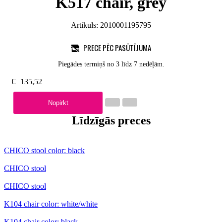
K517 chair, grey
Artikuls:
2010001195795
PRECE PĒC PASŪTĪJUMA
Piegādes termiņš no 3 līdz 7 nedēļām.
€
135,52
Nopirkt
Līdzīgās preces
CHICO stool color: black
CHICO stool
CHICO stool
K104 chair color: white/white
K104 chair color: black