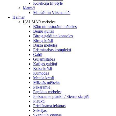
Kolekcija In Style
Matrači
Matrači un Virsmatrači
Halmar
HALMAR mēbeles
Bāru un restorānu mēbeles
Bērnu gultas
Biroja galdi un konsoles
Biroja krēsli
Dārza mēbeles
Ēdamistabas komplekti
Galdi
Guļamistabas
Kafijas galdiņi
Koka krēsli
Kumodes
Metāla krēsli
Mīkstās mēbeles
Pakaramie
Papildus mēbeles
Piekaramie plaukti / Sienas skapiši
Plaukti
Priekšnama iekārtas
Sekcijas
Skapji un vitrīnas