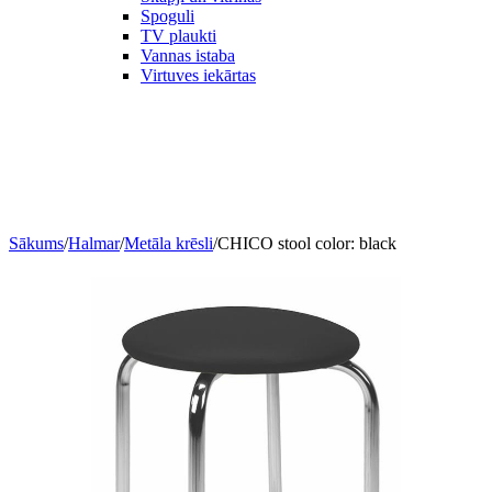
Spoguli
TV plaukti
Vannas istaba
Virtuves iekārtas
Sākums
/
Halmar
/
Metāla krēsli
/
CHICO stool color: black