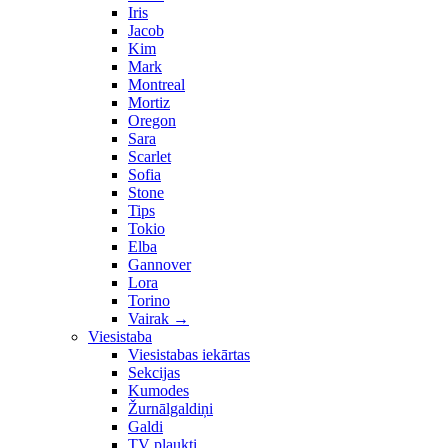
Iris
Jacob
Kim
Mark
Montreal
Mortiz
Oregon
Sara
Scarlet
Sofia
Stone
Tips
Tokio
Elba
Gannover
Lora
Torino
Vairak
→
Viesistaba
Viesistabas iekārtas
Sekcijas
Kumodes
Žurnālgaldiņi
Galdi
TV plaukti