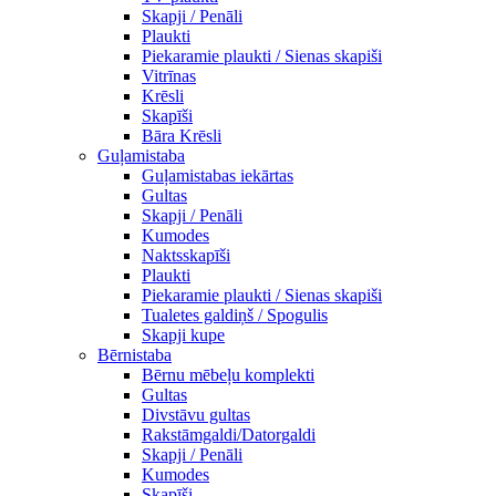
Skapji / Penāli
Plaukti
Piekaramie plaukti / Sienas skapiši
Vitrīnas
Krēsli
Skapīši
Bāra Krēsli
Guļamistaba
Guļamistabas iekārtas
Gultas
Skapji / Penāli
Kumodes
Naktsskapīši
Plaukti
Piekaramie plaukti / Sienas skapiši
Tualetes galdiņš / Spogulis
Skapji kupe
Bērnistaba
Bērnu mēbeļu komplekti
Gultas
Divstāvu gultas
Rakstāmgaldi/Datorgaldi
Skapji / Penāli
Kumodes
Skapīši