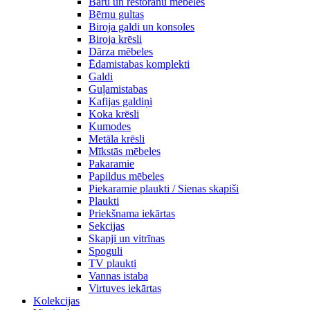
Bāru un restorānu mēbeles
Bērnu gultas
Biroja galdi un konsoles
Biroja krēsli
Dārza mēbeles
Ēdamistabas komplekti
Galdi
Guļamistabas
Kafijas galdiņi
Koka krēsli
Kumodes
Metāla krēsli
Mīkstās mēbeles
Pakaramie
Papildus mēbeles
Piekaramie plaukti / Sienas skapiši
Plaukti
Priekšnama iekārtas
Sekcijas
Skapji un vitrīnas
Spoguli
TV plaukti
Vannas istaba
Virtuves iekārtas
Kolekcijas