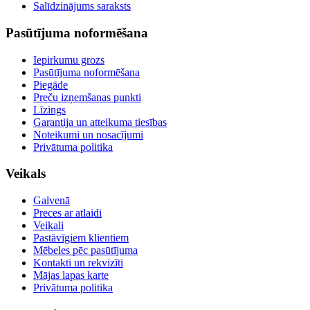
Salīdzinājums saraksts
Pasūtījuma noformēšana
Iepirkumu grozs
Pasūtījuma noformēšana
Piegāde
Preču izņemšanas punkti
Līzings
Garantija un atteikuma tiesības
Noteikumi un nosacījumi
Privātuma politika
Veikals
Galvenā
Preces ar atlaidi
Veikali
Pastāvīgiem klientiem
Mēbeles pēc pasūtījuma
Kontakti un rekvizīti
Mājas lapas karte
Privātuma politika