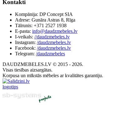
Kontakti
Kompānija: DP Concept SIA
Adrese: Gunāra Astras 8, Rīga
Tālrunis: +371 2527 1938
E-pasta:
info@daudzmebeles.lv
I-veikals:
//daudzmebeles.lv
Instagram:
/daudzmebeles.lv
Facebook:
/daudzmebeles.lv
Telegram:
/daudzmebeles
DAUDZMEBELES.LV © 2015 - 2026.
Visas tiesības aizsargātas.
Korpusa un mīkstās mēbeles ar kvalitātes garantiju.