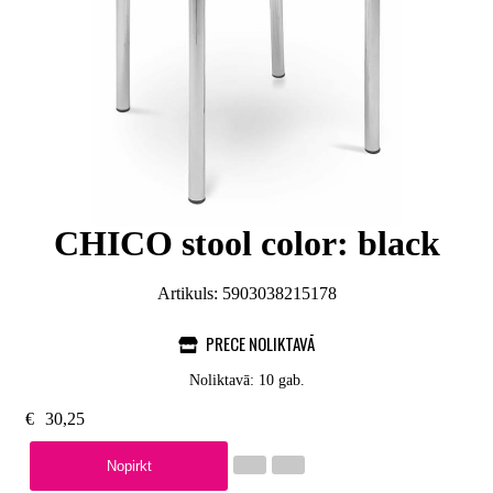
CHICO stool color: black
Artikuls:
5903038215178
PRECE NOLIKTAVĀ
Noliktavā: 10 gab.
€
30,25
Nopirkt