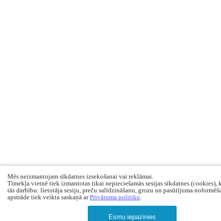
Mēs neizmantojam sīkdatnes izsekošanai vai reklāmai.
Tīmekļa vietnē tiek izmantotas tikai nepieciešamās sesijas sīkdatnes (cookies), 
tās darbību: lietotāja sesiju, preču salīdzināšanu, grozu un pasūtījuma noformēš
apstrāde tiek veikta saskaņā ar
Privātuma politiku
.
Esmu iepazinies