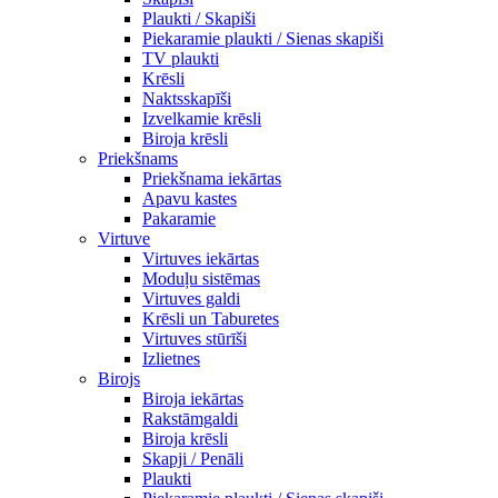
Plaukti / Skapiši
Piekaramie plaukti / Sienas skapiši
TV plaukti
Krēsli
Naktsskapīši
Izvelkamie krēsli
Biroja krēsli
Priekšnams
Priekšnama iekārtas
Apavu kastes
Pakaramie
Virtuve
Virtuves iekārtas
Moduļu sistēmas
Virtuves galdi
Krēsli un Taburetes
Virtuves stūrīši
Izlietnes
Birojs
Biroja iekārtas
Rakstāmgaldi
Biroja krēsli
Skapji / Penāli
Plaukti