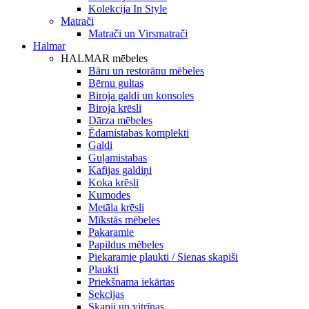
Kolekcija In Style
Matrači
Matrači un Virsmatrači
Halmar
HALMAR mēbeles
Bāru un restorānu mēbeles
Bērnu gultas
Biroja galdi un konsoles
Biroja krēsli
Dārza mēbeles
Ēdamistabas komplekti
Galdi
Guļamistabas
Kafijas galdiņi
Koka krēsli
Kumodes
Metāla krēsli
Mīkstās mēbeles
Pakaramie
Papildus mēbeles
Piekaramie plaukti / Sienas skapiši
Plaukti
Priekšnama iekārtas
Sekcijas
Skapji un vitrīnas