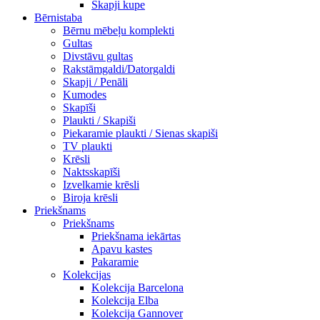
Skapji kupe
Bērnistaba
Bērnu mēbeļu komplekti
Gultas
Divstāvu gultas
Rakstāmgaldi/Datorgaldi
Skapji / Penāli
Kumodes
Skapīši
Plaukti / Skapiši
Piekaramie plaukti / Sienas skapiši
TV plaukti
Krēsli
Naktsskapīši
Izvelkamie krēsli
Biroja krēsli
Priekšnams
Priekšnams
Priekšnama iekārtas
Apavu kastes
Pakaramie
Kolekcijas
Kolekcija Barcelona
Kolekcija Elba
Kolekcija Gannover