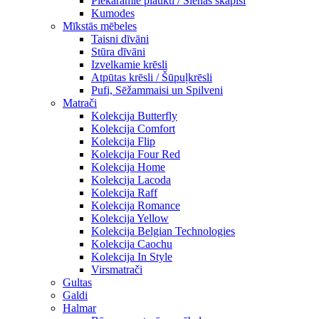
Piekaramie plaukti / Sienas skapiši
Kumodes
Mīkstās mēbeles
Taisni dīvāni
Stūra dīvāni
Izvelkamie krēsli
Atpūtas krēsli / Šūpuļkrēsli
Pufi, Sēžammaisi un Spilveni
Matrači
Kolekcija Butterfly
Kolekcija Comfort
Kolekcija Flip
Kolekcija Four Red
Kolekcija Home
Kolekcija Lacoda
Kolekcija Raff
Kolekcija Romance
Kolekcija Yellow
Kolekcija Belgian Technologies
Kolekcija Caochu
Kolekcija In Style
Virsmatrači
Gultas
Galdi
Halmar