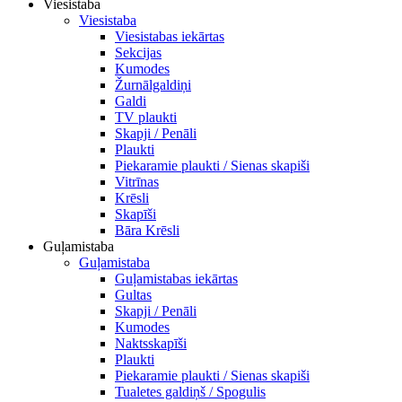
Viesistaba
Viesistaba
Viesistabas iekārtas
Sekcijas
Kumodes
Žurnālgaldiņi
Galdi
TV plaukti
Skapji / Penāli
Plaukti
Piekaramie plaukti / Sienas skapiši
Vitrīnas
Krēsli
Skapīši
Bāra Krēsli
Guļamistaba
Guļamistaba
Guļamistabas iekārtas
Gultas
Skapji / Penāli
Kumodes
Naktsskapīši
Plaukti
Piekaramie plaukti / Sienas skapiši
Tualetes galdiņš / Spogulis