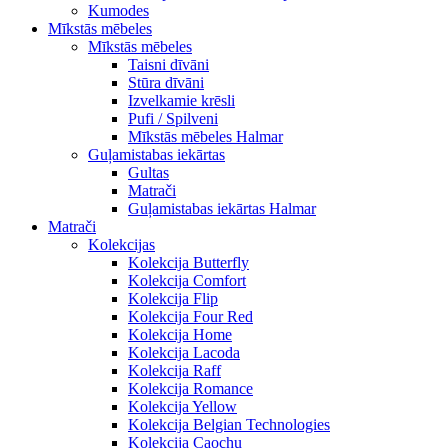
Kumodes
Mīkstās mēbeles
Mīkstās mēbeles
Taisni dīvāni
Stūra dīvāni
Izvelkamie krēsli
Pufi / Spilveni
Mīkstās mēbeles Halmar
Guļamistabas iekārtas
Gultas
Matrači
Guļamistabas iekārtas Halmar
Matrači
Kolekcijas
Kolekcija Butterfly
Kolekcija Comfort
Kolekcija Flip
Kolekcija Four Red
Kolekcija Home
Kolekcija Lacoda
Kolekcija Raff
Kolekcija Romance
Kolekcija Yellow
Kolekcija Belgian Technologies
Kolekcija Caochu