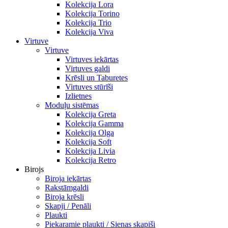
Kolekcija Lora
Kolekcija Torino
Kolekcija Trio
Kolekcija Viva
Virtuve
Virtuve
Virtuves iekārtas
Virtuves galdi
Krēsli un Taburetes
Virtuves stūrīši
Izlietnes
Moduļu sistēmas
Kolekcija Greta
Kolekcija Gamma
Kolekcija Olga
Kolekcija Soft
Kolekcija Livia
Kolekcija Retro
Birojs
Biroja iekārtas
Rakstāmgaldi
Biroja krēsli
Skapji / Penāli
Plaukti
Piekaramie plaukti / Sienas skapiši