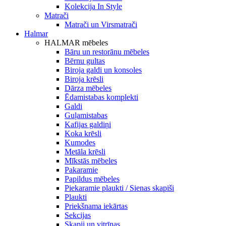
Kolekcija In Style
Matrači
Matrači un Virsmatrači
Halmar
HALMAR mēbeles
Bāru un restorānu mēbeles
Bērnu gultas
Biroja galdi un konsoles
Biroja krēsli
Dārza mēbeles
Ēdamistabas komplekti
Galdi
Guļamistabas
Kafijas galdiņi
Koka krēsli
Kumodes
Metāla krēsli
Mīkstās mēbeles
Pakaramie
Papildus mēbeles
Piekaramie plaukti / Sienas skapiši
Plaukti
Priekšnama iekārtas
Sekcijas
Skapji un vitrīnas