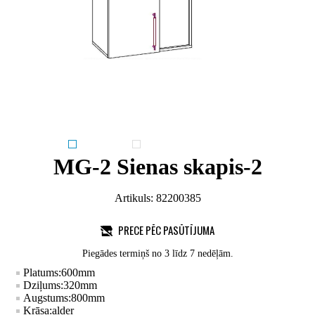
MG-2 Sienas skapis-2
Artikuls:
82200385
PRECE PĒC PASŪTĪJUMA
Piegādes termiņš no 3 līdz 7 nedēļām.
Platums:
600
mm
Dziļums:
320
mm
Augstums:
800
mm
Krāsa:
alder