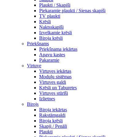
Plaukti / Skapiši
Piekaramie plaukti / Sienas skapiši
TV plaukti
Krēsli
Naktsskapīši
Izvelkamie krēsli
Biroja krēsli
Priekšnams
Priekšnama iekārtas
Apavu kastes
Pakaramie
Virtuve
Virtuves iekārtas
Moduļu sistēmas
Virtuves galdi
Krēsli un Taburetes
Virtuves stūrīši
Izlietnes
Birojs
Biroja iekārtas
Rakstāmgaldi
Biroja krēsli
Skapji / Penāli
Plaukti