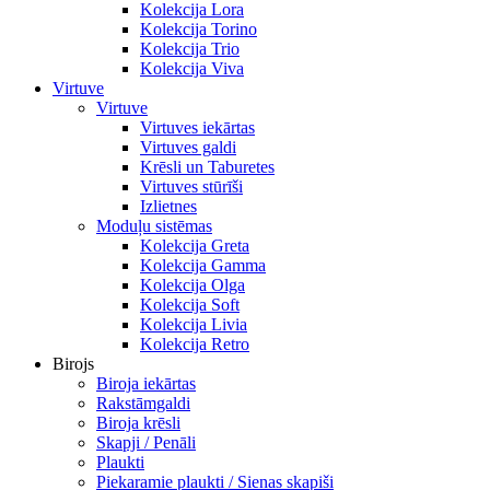
Kolekcija Lora
Kolekcija Torino
Kolekcija Trio
Kolekcija Viva
Virtuve
Virtuve
Virtuves iekārtas
Virtuves galdi
Krēsli un Taburetes
Virtuves stūrīši
Izlietnes
Moduļu sistēmas
Kolekcija Greta
Kolekcija Gamma
Kolekcija Olga
Kolekcija Soft
Kolekcija Livia
Kolekcija Retro
Birojs
Biroja iekārtas
Rakstāmgaldi
Biroja krēsli
Skapji / Penāli
Plaukti
Piekaramie plaukti / Sienas skapiši