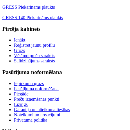
GRESS Piekarināms plaukts
GRESS 140 Piekarināms plaukts
Pircēja kabinets
Ienākt
Reģistrēt jaunu profilu
Grozs
Vēlāmo preču saraksts
Salīdzinājums saraksts
Pasūtījuma noformēšana
Iepirkumu grozs
Pasūtījuma noformēšana
Piegāde
Preču izņemšanas punkti
Līzings
Garantija un atteikuma tiesības
Noteikumi un nosacījumi
Privātuma politika