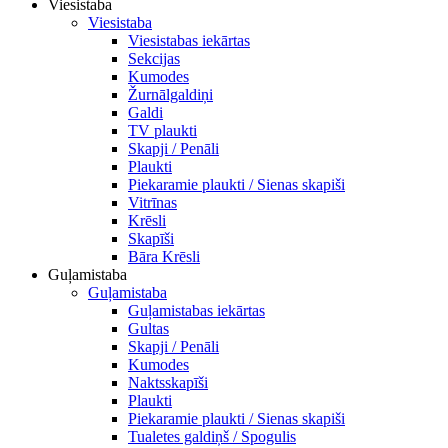
Viesistaba
Viesistaba
Viesistabas iekārtas
Sekcijas
Kumodes
Žurnālgaldiņi
Galdi
TV plaukti
Skapji / Penāli
Plaukti
Piekaramie plaukti / Sienas skapiši
Vitrīnas
Krēsli
Skapīši
Bāra Krēsli
Guļamistaba
Guļamistaba
Guļamistabas iekārtas
Gultas
Skapji / Penāli
Kumodes
Naktsskapīši
Plaukti
Piekaramie plaukti / Sienas skapiši
Tualetes galdiņš / Spogulis