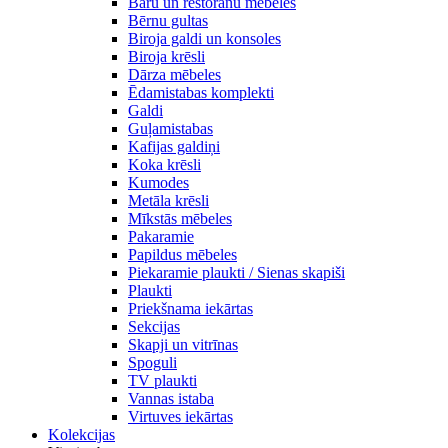
Bāru un restorānu mēbeles
Bērnu gultas
Biroja galdi un konsoles
Biroja krēsli
Dārza mēbeles
Ēdamistabas komplekti
Galdi
Guļamistabas
Kafijas galdiņi
Koka krēsli
Kumodes
Metāla krēsli
Mīkstās mēbeles
Pakaramie
Papildus mēbeles
Piekaramie plaukti / Sienas skapiši
Plaukti
Priekšnama iekārtas
Sekcijas
Skapji un vitrīnas
Spoguli
TV plaukti
Vannas istaba
Virtuves iekārtas
Kolekcijas