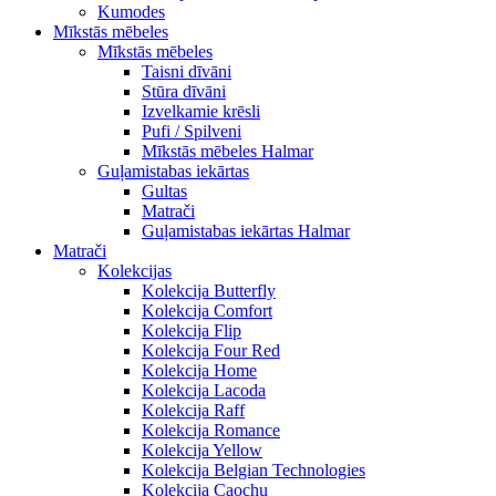
Kumodes
Mīkstās mēbeles
Mīkstās mēbeles
Taisni dīvāni
Stūra dīvāni
Izvelkamie krēsli
Pufi / Spilveni
Mīkstās mēbeles Halmar
Guļamistabas iekārtas
Gultas
Matrači
Guļamistabas iekārtas Halmar
Matrači
Kolekcijas
Kolekcija Butterfly
Kolekcija Comfort
Kolekcija Flip
Kolekcija Four Red
Kolekcija Home
Kolekcija Lacoda
Kolekcija Raff
Kolekcija Romance
Kolekcija Yellow
Kolekcija Belgian Technologies
Kolekcija Caochu