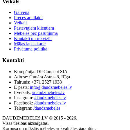
Veikals
Galvenā
Preces ar atlaidi
Veikali
Pastāvīgiem klientiem
Mēbeles pēc pasūtījuma
Kontakti un rekvizīti
Mājas lapas karte
Privātuma politika
Kontakti
Kompānija: DP Concept SIA
Adrese: Gunāra Astras 8, Rīga
Tālrunis: +371 2527 1938
E-pasta:
info@daudzmebeles.lv
I-veikals:
//daudzmebeles.lv
Instagram:
/daudzmebeles.lv
Facebook:
/daudzmebeles.lv
Telegram:
/daudzmebeles
DAUDZMEBELES.LV © 2015 - 2026.
Visas tiesības aizsargātas.
Korpusa un mīkstās mēbeles ar kvalitātes garantiju.