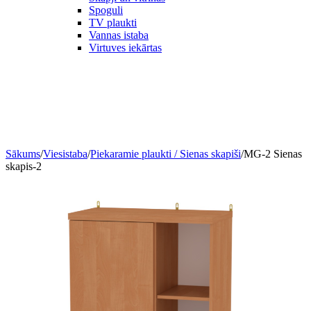
Spoguli
TV plaukti
Vannas istaba
Virtuves iekārtas
Sākums
/
Viesistaba
/
Piekaramie plaukti / Sienas skapiši
/
MG-2 Sienas
skapis-2