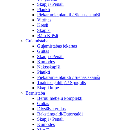
Skapji / Penāli
Plaukti
Piekaramie plaukti / Sienas skapiši
Vitrīnas
Krēsli
Skapīši
Bāra Krēsli
Guļamistaba
Guļamistabas iekārtas
Gultas
Skapji / Penāli
Kumodes
Naktsskapīši
Plaukti
Piekaramie plaukti / Sienas skapiši
Tualetes galdiņš / Spogulis
Skapji kupe
Bērnistaba
Bērnu mēbeļu komplekti
Gultas
Divstāvu gultas
Rakstāmgaldi/Datorgaldi
Skapji / Penāli
Kumodes
Skapīši