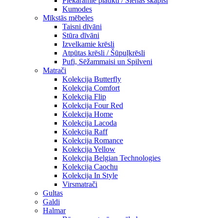
Piekaramie plaukti / Sienas skapiši
Kumodes
Mīkstās mēbeles
Taisni dīvāni
Stūra dīvāni
Izvelkamie krēsli
Atpūtas krēsli / Šūpuļkrēsli
Pufi, Sēžammaisi un Spilveni
Matrači
Kolekcija Butterfly
Kolekcija Comfort
Kolekcija Flip
Kolekcija Four Red
Kolekcija Home
Kolekcija Lacoda
Kolekcija Raff
Kolekcija Romance
Kolekcija Yellow
Kolekcija Belgian Technologies
Kolekcija Caochu
Kolekcija In Style
Virsmatrači
Gultas
Galdi
Halmar