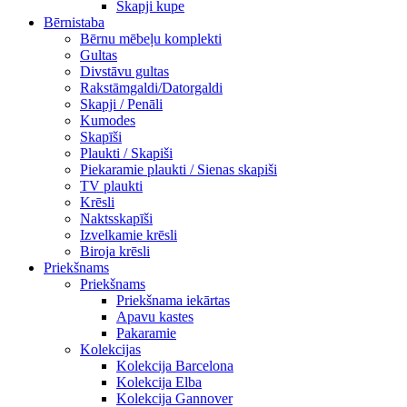
Skapji kupe
Bērnistaba
Bērnu mēbeļu komplekti
Gultas
Divstāvu gultas
Rakstāmgaldi/Datorgaldi
Skapji / Penāli
Kumodes
Skapīši
Plaukti / Skapiši
Piekaramie plaukti / Sienas skapiši
TV plaukti
Krēsli
Naktsskapīši
Izvelkamie krēsli
Biroja krēsli
Priekšnams
Priekšnams
Priekšnama iekārtas
Apavu kastes
Pakaramie
Kolekcijas
Kolekcija Barcelona
Kolekcija Elba
Kolekcija Gannover