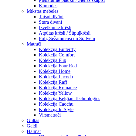
Piekaramie plaukti / Sienas skapiši
Kumodes
Mīkstās mēbeles
Taisni dīvāni
Stūra dīvāni
Izvelkamie krēsli
Atpūtas krēsli / Šūpuļkrēsli
Pufi, Sēžammaisi un Spilveni
Matrači
Kolekcija Butterfly
Kolekcija Comfort
Kolekcija Flip
Kolekcija Four Red
Kolekcija Home
Kolekcija Lacoda
Kolekcija Raff
Kolekcija Romance
Kolekcija Yellow
Kolekcija Belgian Technologies
Kolekcija Caochu
Kolekcija In Style
Virsmatrači
Gultas
Galdi
Halmar