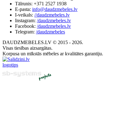
Tālrunis: +371 2527 1938
E-pasta:
info@daudzmebeles.lv
I-veikals:
//daudzmebeles.lv
Instagram:
/daudzmebeles.lv
Facebook:
/daudzmebeles.lv
Telegram:
/daudzmebeles
DAUDZMEBELES.LV © 2015 - 2026.
Visas tiesības aizsargātas.
Korpusa un mīkstās mēbeles ar kvalitātes garantiju.