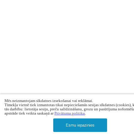
Mēs neizmantojam sīkdatnes izsekošanai vai reklāmai.
Tīmekļa vietnē tiek izmantotas tikai nepieciešamās sesijas sīkdatnes (cookies), 
tās darbību: lietotāja sesiju, preču salīdzināšanu, grozu un pasūtījuma noformēš
apstrāde tiek veikta saskaņā ar
Privātuma politiku
.
Esmu iepazinies