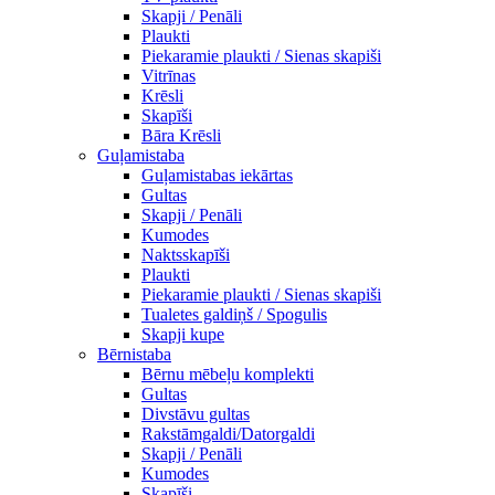
Skapji / Penāli
Plaukti
Piekaramie plaukti / Sienas skapiši
Vitrīnas
Krēsli
Skapīši
Bāra Krēsli
Guļamistaba
Guļamistabas iekārtas
Gultas
Skapji / Penāli
Kumodes
Naktsskapīši
Plaukti
Piekaramie plaukti / Sienas skapiši
Tualetes galdiņš / Spogulis
Skapji kupe
Bērnistaba
Bērnu mēbeļu komplekti
Gultas
Divstāvu gultas
Rakstāmgaldi/Datorgaldi
Skapji / Penāli
Kumodes
Skapīši