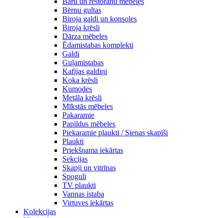
Bāru un restorānu mēbeles
Bērnu gultas
Biroja galdi un konsoles
Biroja krēsli
Dārza mēbeles
Ēdamistabas komplekti
Galdi
Guļamistabas
Kafijas galdiņi
Koka krēsli
Kumodes
Metāla krēsli
Mīkstās mēbeles
Pakaramie
Papildus mēbeles
Piekaramie plaukti / Sienas skapiši
Plaukti
Priekšnama iekārtas
Sekcijas
Skapji un vitrīnas
Spoguli
TV plaukti
Vannas istaba
Virtuves iekārtas
Kolekcijas