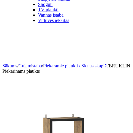
Spoguli
TV plaukti
Vannas istaba
Virtuves iekārtas
Sākums
/
Guļamistaba
/
Piekaramie plaukti / Sienas skapiši
/
BRUKLIN
Piekarināms plaukts