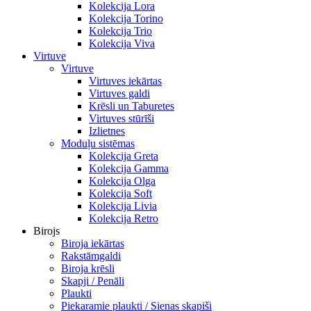
Kolekcija Lora
Kolekcija Torino
Kolekcija Trio
Kolekcija Viva
Virtuve
Virtuve
Virtuves iekārtas
Virtuves galdi
Krēsli un Taburetes
Virtuves stūrīši
Izlietnes
Moduļu sistēmas
Kolekcija Greta
Kolekcija Gamma
Kolekcija Olga
Kolekcija Soft
Kolekcija Livia
Kolekcija Retro
Birojs
Biroja iekārtas
Rakstāmgaldi
Biroja krēsli
Skapji / Penāli
Plaukti
Piekaramie plaukti / Sienas skapiši