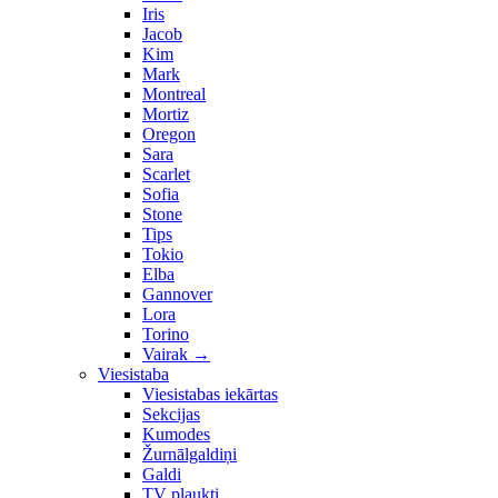
Iris
Jacob
Kim
Mark
Montreal
Mortiz
Oregon
Sara
Scarlet
Sofia
Stone
Tips
Tokio
Elba
Gannover
Lora
Torino
Vairak
→
Viesistaba
Viesistabas iekārtas
Sekcijas
Kumodes
Žurnālgaldiņi
Galdi
TV plaukti