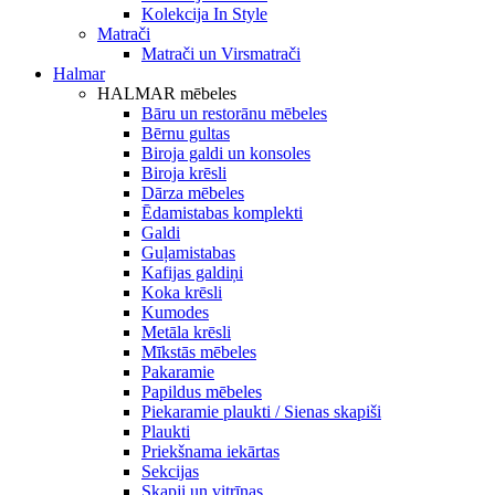
Kolekcija In Style
Matrači
Matrači un Virsmatrači
Halmar
HALMAR mēbeles
Bāru un restorānu mēbeles
Bērnu gultas
Biroja galdi un konsoles
Biroja krēsli
Dārza mēbeles
Ēdamistabas komplekti
Galdi
Guļamistabas
Kafijas galdiņi
Koka krēsli
Kumodes
Metāla krēsli
Mīkstās mēbeles
Pakaramie
Papildus mēbeles
Piekaramie plaukti / Sienas skapiši
Plaukti
Priekšnama iekārtas
Sekcijas
Skapji un vitrīnas