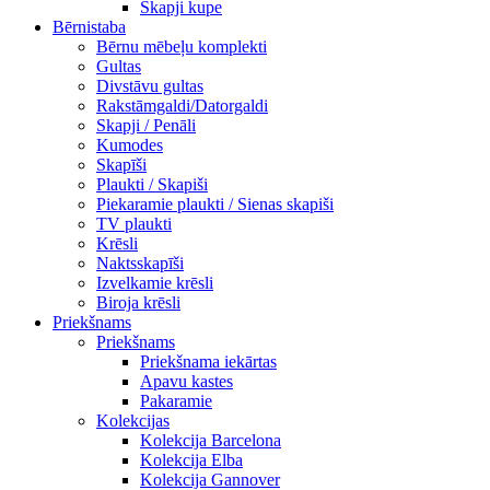
Skapji kupe
Bērnistaba
Bērnu mēbeļu komplekti
Gultas
Divstāvu gultas
Rakstāmgaldi/Datorgaldi
Skapji / Penāli
Kumodes
Skapīši
Plaukti / Skapiši
Piekaramie plaukti / Sienas skapiši
TV plaukti
Krēsli
Naktsskapīši
Izvelkamie krēsli
Biroja krēsli
Priekšnams
Priekšnams
Priekšnama iekārtas
Apavu kastes
Pakaramie
Kolekcijas
Kolekcija Barcelona
Kolekcija Elba
Kolekcija Gannover