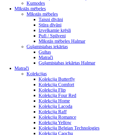
Kumodes
Mīkstās mēbeles
Mīkstās mēbeles
Taisni dīvāni
Stūra dīvāni
Izvelkamie krēsli
Pufi / Spilveni
Mīkstās mēbeles Halmar
Guļamistabas iekārtas
Gultas
Matrači
Guļamistabas iekārtas Halmar
Matrači
Kolekcijas
Kolekcija Butterfly
Kolekcija Comfort
Kolekcija Flip
Kolekcija Four Red
Kolekcija Home
Kolekcija Lacoda
Kolekcija Raff
Kolekcija Romance
Kolekcija Yellow
Kolekcija Belgian Technologies
Kolekcija Caochu