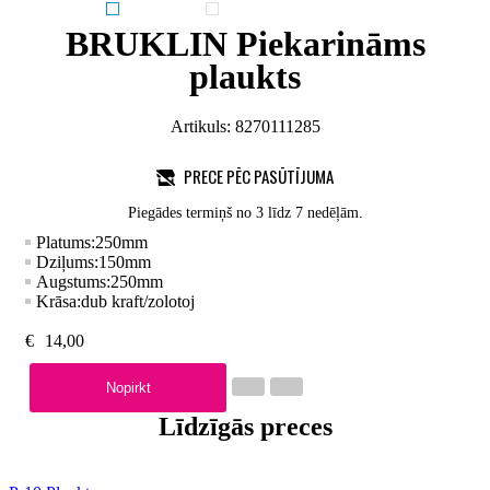
BRUKLIN Piekarināms
plaukts
Artikuls:
8270111285
PRECE PĒC PASŪTĪJUMA
Piegādes termiņš no 3 līdz 7 nedēļām.
Platums:
250
mm
Dziļums:
150
mm
Augstums:
250
mm
Krāsa:
dub kraft/zolotoj
€
14,00
Nopirkt
Līdzīgās preces