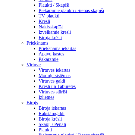
Plaukti / Skapiši
Piekaramie plaukti / Sienas skapiši
TV plaukti
Krēsli
Naktsskapīši
Izvelkamie krēsli
Biroja krēsli
Priekšnams
Priekšnama iekārtas
Apavu kastes
Pakaramie
Virtuve
Virtuves iekārtas
Moduļu sistēmas
Virtuves galdi
Krēsli un Taburetes
Virtuves stūrīši
Izlietnes
Birojs
Biroja iekārtas
Rakstāmgaldi
Biroja krēsli
Skapji / Penāli
Plaukti