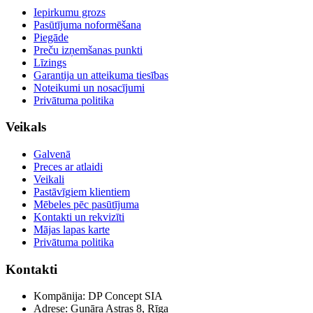
Iepirkumu grozs
Pasūtījuma noformēšana
Piegāde
Preču izņemšanas punkti
Līzings
Garantija un atteikuma tiesības
Noteikumi un nosacījumi
Privātuma politika
Veikals
Galvenā
Preces ar atlaidi
Veikali
Pastāvīgiem klientiem
Mēbeles pēc pasūtījuma
Kontakti un rekvizīti
Mājas lapas karte
Privātuma politika
Kontakti
Kompānija: DP Concept SIA
Adrese: Gunāra Astras 8, Rīga