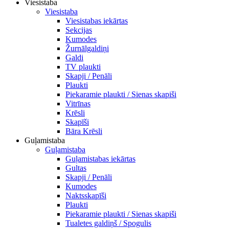
Viesistaba
Viesistaba
Viesistabas iekārtas
Sekcijas
Kumodes
Žurnālgaldiņi
Galdi
TV plaukti
Skapji / Penāli
Plaukti
Piekaramie plaukti / Sienas skapiši
Vitrīnas
Krēsli
Skapīši
Bāra Krēsli
Guļamistaba
Guļamistaba
Guļamistabas iekārtas
Gultas
Skapji / Penāli
Kumodes
Naktsskapīši
Plaukti
Piekaramie plaukti / Sienas skapiši
Tualetes galdiņš / Spogulis