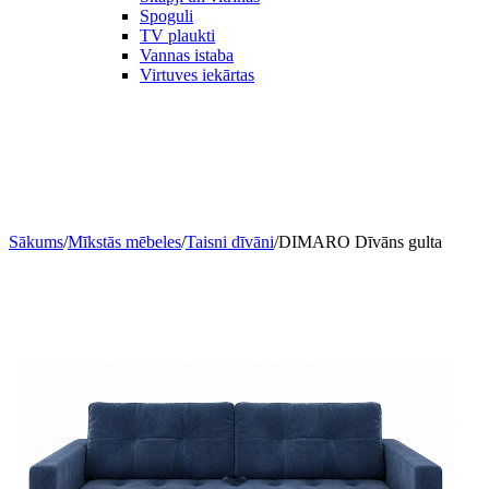
Spoguli
TV plaukti
Vannas istaba
Virtuves iekārtas
Sākums
/
Mīkstās mēbeles
/
Taisni dīvāni
/
DIMARO Dīvāns gulta