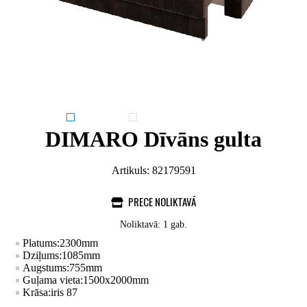
DIMARO Dīvāns gulta
Artikuls:
82179591
PRECE NOLIKTAVĀ
Noliktavā: 1 gab.
Platums:
2300
mm
Dziļums:
1085
mm
Augstums:
755
mm
Guļama vieta:
1500x2000
mm
Krāsa:
iris 87