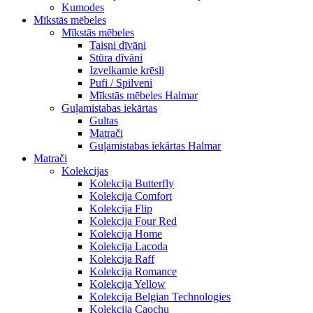
Kumodes
Mīkstās mēbeles
Mīkstās mēbeles
Taisni dīvāni
Stūra dīvāni
Izvelkamie krēsli
Pufi / Spilveni
Mīkstās mēbeles Halmar
Guļamistabas iekārtas
Gultas
Matrači
Guļamistabas iekārtas Halmar
Matrači
Kolekcijas
Kolekcija Butterfly
Kolekcija Comfort
Kolekcija Flip
Kolekcija Four Red
Kolekcija Home
Kolekcija Lacoda
Kolekcija Raff
Kolekcija Romance
Kolekcija Yellow
Kolekcija Belgian Technologies
Kolekcija Caochu