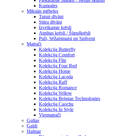
Piekaramie plaukti / Sienas skapiši
Kumodes
Mīkstās mēbeles
Taisni dīvāni
Stūra dīvāni
Izvelkamie krēsli
Atpūtas krēsli / Šūpuļkrēsli
Pufi, Sēžammaisi un Spilveni
Matrači
Kolekcija Butterfly
Kolekcija Comfort
Kolekcija Flip
Kolekcija Four Red
Kolekcija Home
Kolekcija Lacoda
Kolekcija Raff
Kolekcija Romance
Kolekcija Yellow
Kolekcija Belgian Technologies
Kolekcija Caochu
Kolekcija In Style
Virsmatrači
Gultas
Galdi
Halmar