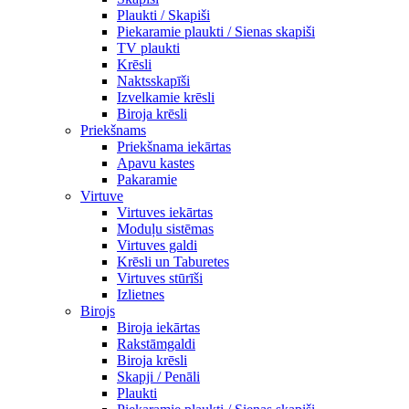
Plaukti / Skapiši
Piekaramie plaukti / Sienas skapiši
TV plaukti
Krēsli
Naktsskapīši
Izvelkamie krēsli
Biroja krēsli
Priekšnams
Priekšnama iekārtas
Apavu kastes
Pakaramie
Virtuve
Virtuves iekārtas
Moduļu sistēmas
Virtuves galdi
Krēsli un Taburetes
Virtuves stūrīši
Izlietnes
Birojs
Biroja iekārtas
Rakstāmgaldi
Biroja krēsli
Skapji / Penāli
Plaukti