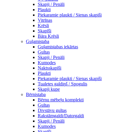
Skapji / Penāli
Plaukti
Piekaramie plaukti / Sienas skapiši
Vitrīnas
Krēsli
Skapīši
Bāra Krēsli
Guļamistaba
Guļamistabas iekārtas
Gultas
Skapji / Penāli
Kumodes
Naktsskapīši
Plaukti
Piekaramie plaukti / Sienas skapiši
Tualetes galdiņš / Spogulis
Skapji kupe
Bērnistaba
Bērnu mēbeļu komplekti
Gultas
Divstāvu gultas
Rakstāmgaldi/Datorgaldi
Skapji / Penāli
Kumodes
Skapīši