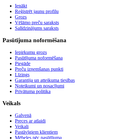
Ienākt
Reģistrēt jaunu profilu
Grozs
Vēlāmo preču saraksts
Salīdzinājums saraksts
Pasūtījuma noformēšana
Iepirkumu grozs
Pasūtījuma noformēšana
Piegāde
Preču izņemšanas punkti
Līzings
Garantija un atteikuma tiesības
Noteikumi un nosacījumi
Privātuma politika
Veikals
Galvenā
Preces ar atlaidi
Veikali
Pastāvīgiem klientiem
Mēbeles pēc pasūtījuma