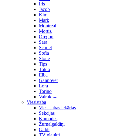
Iris
Jacob
Kim
Mark
Montreal
Mortiz
Oregon
Sara
Scarlet
Sofia
Stone
Tips
Tokio
Elba
Gannover
Lora
Torino
Vairak
→
Viesistaba
Viesistabas iekārtas
Sekcijas
Kumodes
Žurnālgaldiņi
Galdi
TV plaukti