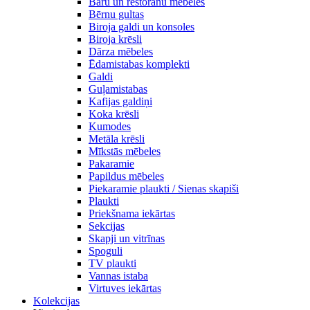
Bāru un restorānu mēbeles
Bērnu gultas
Biroja galdi un konsoles
Biroja krēsli
Dārza mēbeles
Ēdamistabas komplekti
Galdi
Guļamistabas
Kafijas galdiņi
Koka krēsli
Kumodes
Metāla krēsli
Mīkstās mēbeles
Pakaramie
Papildus mēbeles
Piekaramie plaukti / Sienas skapiši
Plaukti
Priekšnama iekārtas
Sekcijas
Skapji un vitrīnas
Spoguli
TV plaukti
Vannas istaba
Virtuves iekārtas
Kolekcijas