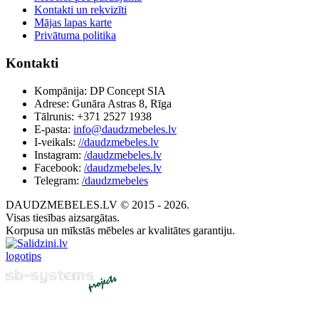
Kontakti un rekvizīti
Mājas lapas karte
Privātuma politika
Kontakti
Kompānija: DP Concept SIA
Adrese: Gunāra Astras 8, Rīga
Tālrunis: +371 2527 1938
E-pasta:
info@daudzmebeles.lv
I-veikals:
//daudzmebeles.lv
Instagram:
/daudzmebeles.lv
Facebook:
/daudzmebeles.lv
Telegram:
/daudzmebeles
DAUDZMEBELES.LV © 2015 - 2026.
Visas tiesības aizsargātas.
Korpusa un mīkstās mēbeles ar kvalitātes garantiju.