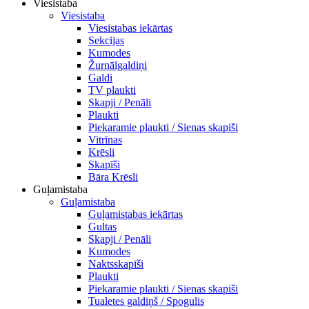
Viesistaba
Viesistaba
Viesistabas iekārtas
Sekcijas
Kumodes
Žurnālgaldiņi
Galdi
TV plaukti
Skapji / Penāli
Plaukti
Piekaramie plaukti / Sienas skapiši
Vitrīnas
Krēsli
Skapīši
Bāra Krēsli
Guļamistaba
Guļamistaba
Guļamistabas iekārtas
Gultas
Skapji / Penāli
Kumodes
Naktsskapīši
Plaukti
Piekaramie plaukti / Sienas skapiši
Tualetes galdiņš / Spogulis