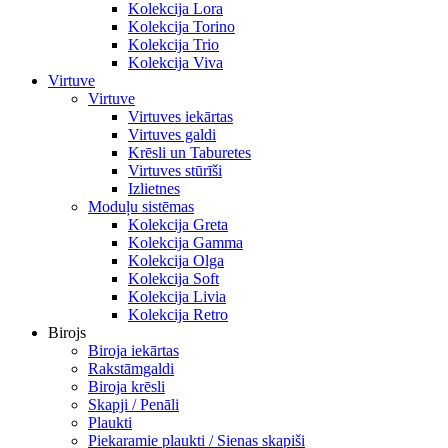
Kolekcija Lora
Kolekcija Torino
Kolekcija Trio
Kolekcija Viva
Virtuve
Virtuve
Virtuves iekārtas
Virtuves galdi
Krēsli un Taburetes
Virtuves stūrīši
Izlietnes
Moduļu sistēmas
Kolekcija Greta
Kolekcija Gamma
Kolekcija Olga
Kolekcija Soft
Kolekcija Livia
Kolekcija Retro
Birojs
Biroja iekārtas
Rakstāmgaldi
Biroja krēsli
Skapji / Penāli
Plaukti
Piekaramie plaukti / Sienas skapiši