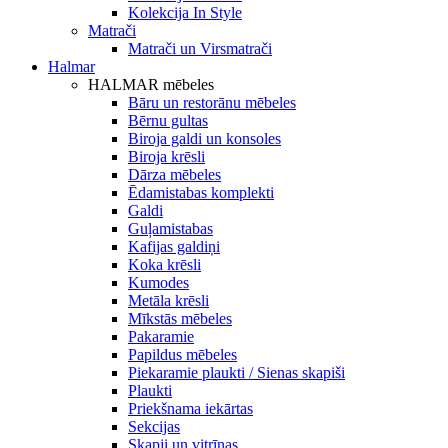
Kolekcija In Style
Matrači
Matrači un Virsmatrači
Halmar
HALMAR mēbeles
Bāru un restorānu mēbeles
Bērnu gultas
Biroja galdi un konsoles
Biroja krēsli
Dārza mēbeles
Ēdamistabas komplekti
Galdi
Guļamistabas
Kafijas galdiņi
Koka krēsli
Kumodes
Metāla krēsli
Mīkstās mēbeles
Pakaramie
Papildus mēbeles
Piekaramie plaukti / Sienas skapiši
Plaukti
Priekšnama iekārtas
Sekcijas
Skapji un vitrīnas