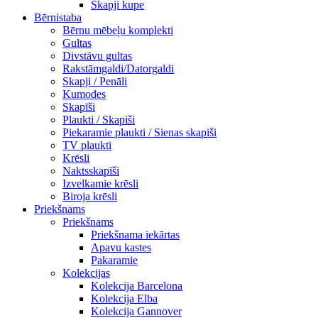
Skapji kupe
Bērnistaba
Bērnu mēbeļu komplekti
Gultas
Divstāvu gultas
Rakstāmgaldi/Datorgaldi
Skapji / Penāli
Kumodes
Skapīši
Plaukti / Skapiši
Piekaramie plaukti / Sienas skapiši
TV plaukti
Krēsli
Naktsskapīši
Izvelkamie krēsli
Biroja krēsli
Priekšnams
Priekšnams
Priekšnama iekārtas
Apavu kastes
Pakaramie
Kolekcijas
Kolekcija Barcelona
Kolekcija Elba
Kolekcija Gannover