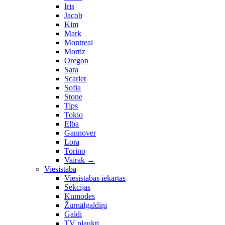
Iris
Jacob
Kim
Mark
Montreal
Mortiz
Oregon
Sara
Scarlet
Sofia
Stone
Tips
Tokio
Elba
Gannover
Lora
Torino
Vairak
→
Viesistaba
Viesistabas iekārtas
Sekcijas
Kumodes
Žurnālgaldiņi
Galdi
TV plaukti