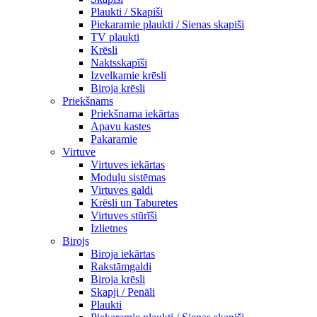
Plaukti / Skapiši
Piekaramie plaukti / Sienas skapiši
TV plaukti
Krēsli
Naktsskapīši
Izvelkamie krēsli
Biroja krēsli
Priekšnams
Priekšnama iekārtas
Apavu kastes
Pakaramie
Virtuve
Virtuves iekārtas
Moduļu sistēmas
Virtuves galdi
Krēsli un Taburetes
Virtuves stūrīši
Izlietnes
Birojs
Biroja iekārtas
Rakstāmgaldi
Biroja krēsli
Skapji / Penāli
Plaukti