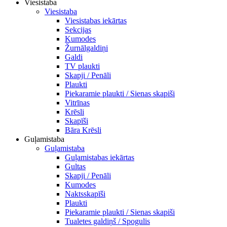
Viesistaba
Viesistaba
Viesistabas iekārtas
Sekcijas
Kumodes
Žurnālgaldiņi
Galdi
TV plaukti
Skapji / Penāli
Plaukti
Piekaramie plaukti / Sienas skapiši
Vitrīnas
Krēsli
Skapīši
Bāra Krēsli
Guļamistaba
Guļamistaba
Guļamistabas iekārtas
Gultas
Skapji / Penāli
Kumodes
Naktsskapīši
Plaukti
Piekaramie plaukti / Sienas skapiši
Tualetes galdiņš / Spogulis