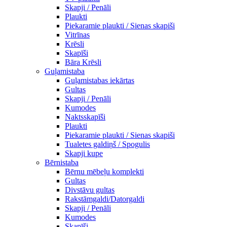
Skapji / Penāli
Plaukti
Piekaramie plaukti / Sienas skapiši
Vitrīnas
Krēsli
Skapīši
Bāra Krēsli
Guļamistaba
Guļamistabas iekārtas
Gultas
Skapji / Penāli
Kumodes
Naktsskapīši
Plaukti
Piekaramie plaukti / Sienas skapiši
Tualetes galdiņš / Spogulis
Skapji kupe
Bērnistaba
Bērnu mēbeļu komplekti
Gultas
Divstāvu gultas
Rakstāmgaldi/Datorgaldi
Skapji / Penāli
Kumodes
Skapīši