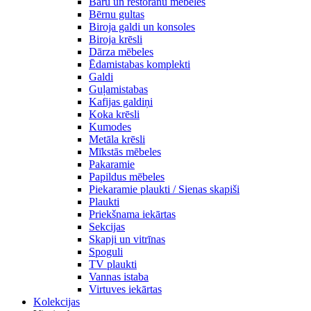
Bāru un restorānu mēbeles
Bērnu gultas
Biroja galdi un konsoles
Biroja krēsli
Dārza mēbeles
Ēdamistabas komplekti
Galdi
Guļamistabas
Kafijas galdiņi
Koka krēsli
Kumodes
Metāla krēsli
Mīkstās mēbeles
Pakaramie
Papildus mēbeles
Piekaramie plaukti / Sienas skapiši
Plaukti
Priekšnama iekārtas
Sekcijas
Skapji un vitrīnas
Spoguli
TV plaukti
Vannas istaba
Virtuves iekārtas
Kolekcijas