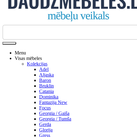
Biroja krēsli
Menu
Visas mēbeles
Kolekcijas
Adel
Aljaska
Baron
Bruklin
Catania
Dominika
Fantazija New
Focus
Georgia / Gaiša
Georgia / Tumša
Gerda
Glorija
Gress