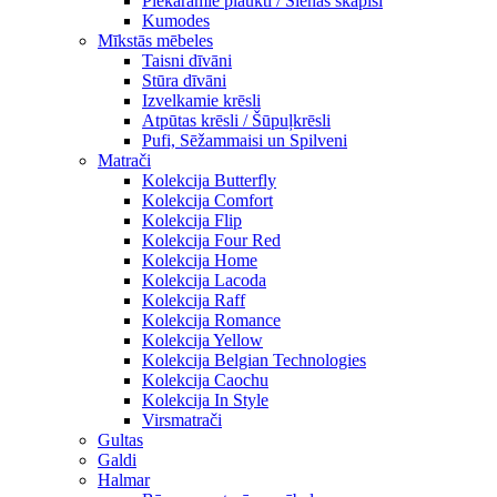
Piekaramie plaukti / Sienas skapiši
Kumodes
Mīkstās mēbeles
Taisni dīvāni
Stūra dīvāni
Izvelkamie krēsli
Atpūtas krēsli / Šūpuļkrēsli
Pufi, Sēžammaisi un Spilveni
Matrači
Kolekcija Butterfly
Kolekcija Comfort
Kolekcija Flip
Kolekcija Four Red
Kolekcija Home
Kolekcija Lacoda
Kolekcija Raff
Kolekcija Romance
Kolekcija Yellow
Kolekcija Belgian Technologies
Kolekcija Caochu
Kolekcija In Style
Virsmatrači
Gultas
Galdi
Halmar