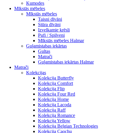
Kumodes
Mīkstās mēbeles
Mīkstās mēbeles
Taisni dīvāni
Stūra dīvāni
Izvelkamie krēsli
Pufi / Spilveni
Mīkstās mēbeles Halmar
Guļamistabas iekārtas
Gultas
Matrači
Guļamistabas iekārtas Halmar
Matrači
Kolekcijas
Kolekcija Butterfly
Kolekcija Comfort
Kolekcija Flip
Kolekcija Four Red
Kolekcija Home
Kolekcija Lacoda
Kolekcija Raff
Kolekcija Romance
Kolekcija Yellow
Kolekcija Belgian Technologies
Kolekcija Caochu