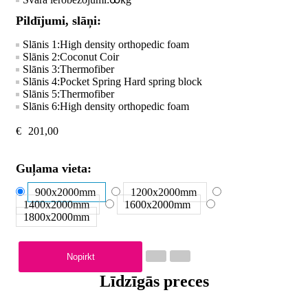
Pildījumi, slāņi:
Slānis 1:
High density orthopedic foam
Slānis 2:
Coconut Coir
Slānis 3:
Thermofiber
Slānis 4:
Pocket Spring Hard spring block
Slānis 5:
Thermofiber
Slānis 6:
High density orthopedic foam
€
201,00
Guļama vieta:
900x2000
mm
1200x2000
mm
1400x2000
mm
1600x2000
mm
1800x2000
mm
Nopirkt
Līdzīgās preces