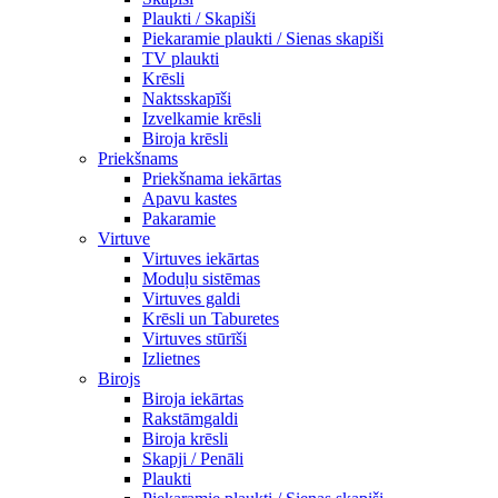
Plaukti / Skapiši
Piekaramie plaukti / Sienas skapiši
TV plaukti
Krēsli
Naktsskapīši
Izvelkamie krēsli
Biroja krēsli
Priekšnams
Priekšnama iekārtas
Apavu kastes
Pakaramie
Virtuve
Virtuves iekārtas
Moduļu sistēmas
Virtuves galdi
Krēsli un Taburetes
Virtuves stūrīši
Izlietnes
Birojs
Biroja iekārtas
Rakstāmgaldi
Biroja krēsli
Skapji / Penāli
Plaukti