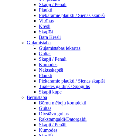
Skapji / Penāli
Plaukti
Piekaramie plaukti / Sienas skapiši
Vitrīnas
Krēsli
Skapīši
Bāra Krēsli
Guļamistaba
Guļamistabas iekārtas
Gultas
Skapji / Penāli
Kumodes
Naktsskapīši
Plaukti
Piekaramie plaukti / Sienas skapiši
Tualetes galdiņš / Spogulis
Skapji kupe
Bērnistaba
Bērnu mēbeļu komplekti
Gultas
Divstāvu gultas
Rakstāmgaldi/Datorgaldi
Skapji / Penāli
Kumodes
Skapīši