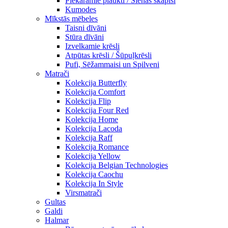
Piekaramie plaukti / Sienas skapiši
Kumodes
Mīkstās mēbeles
Taisni dīvāni
Stūra dīvāni
Izvelkamie krēsli
Atpūtas krēsli / Šūpuļkrēsli
Pufi, Sēžammaisi un Spilveni
Matrači
Kolekcija Butterfly
Kolekcija Comfort
Kolekcija Flip
Kolekcija Four Red
Kolekcija Home
Kolekcija Lacoda
Kolekcija Raff
Kolekcija Romance
Kolekcija Yellow
Kolekcija Belgian Technologies
Kolekcija Caochu
Kolekcija In Style
Virsmatrači
Gultas
Galdi
Halmar