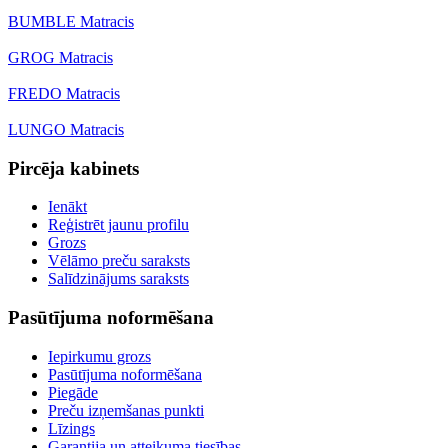
BUMBLE Matracis
GROG Matracis
FREDO Matracis
LUNGO Matracis
Pircēja kabinets
Ienākt
Reģistrēt jaunu profilu
Grozs
Vēlāmo preču saraksts
Salīdzinājums saraksts
Pasūtījuma noformēšana
Iepirkumu grozs
Pasūtījuma noformēšana
Piegāde
Preču izņemšanas punkti
Līzings
Garantija un atteikuma tiesības