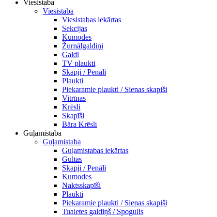
Viesistaba
Viesistaba
Viesistabas iekārtas
Sekcijas
Kumodes
Žurnālgaldiņi
Galdi
TV plaukti
Skapji / Penāli
Plaukti
Piekaramie plaukti / Sienas skapiši
Vitrīnas
Krēsli
Skapīši
Bāra Krēsli
Guļamistaba
Guļamistaba
Guļamistabas iekārtas
Gultas
Skapji / Penāli
Kumodes
Naktsskapīši
Plaukti
Piekaramie plaukti / Sienas skapiši
Tualetes galdiņš / Spogulis