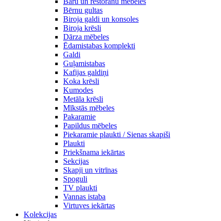
Bāru un restorānu mēbeles
Bērnu gultas
Biroja galdi un konsoles
Biroja krēsli
Dārza mēbeles
Ēdamistabas komplekti
Galdi
Guļamistabas
Kafijas galdiņi
Koka krēsli
Kumodes
Metāla krēsli
Mīkstās mēbeles
Pakaramie
Papildus mēbeles
Piekaramie plaukti / Sienas skapiši
Plaukti
Priekšnama iekārtas
Sekcijas
Skapji un vitrīnas
Spoguli
TV plaukti
Vannas istaba
Virtuves iekārtas
Kolekcijas