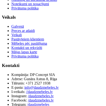
Noteikumi un nosacījumi
Privātuma politika
Veikals
Galvenā
Preces ar atlaidi
Veikali
Pastāvīgiem klientiem
Mēbeles pēc pasūtījuma
Kontakti un rekvizīti
Mājas lapas karte
Privātuma politika
Kontakti
Kompānija: DP Concept SIA
Adrese: Gunāra Astras 8, Rīga
Tālrunis: +371 2527 1938
E-pasta:
info@daudzmebeles.lv
I-veikals:
//daudzmebeles.lv
Instagram:
/daudzmebeles.lv
Facebook:
/daudzmebeles.lv
Telegram:
/daudzmebeles