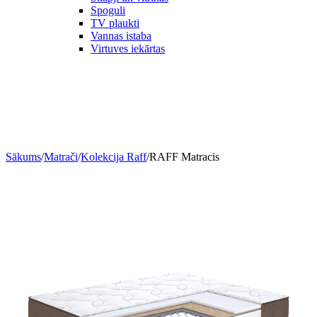
Spoguli
TV plaukti
Vannas istaba
Virtuves iekārtas
Sākums
/
Matrači
/
Kolekcija Raff
/
RAFF Matracis