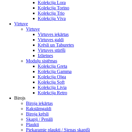
Kolekcija Lora
Kolekcija Torino
Kolekcija Trio
Kolekcija Viva
Virtuve
Virtuve
Virtuves iekārtas
Virtuves galdi
Krēsli un Taburetes
Virtuves stūrīši
Izlietnes
Moduļu sistēmas
Kolekcija Greta
Kolekcija Gamma
Kolekcija Olga
Kolekcija Soft
Kolekcija Livia
Kolekcija Retro
Birojs
Biroja iekārtas
Rakstāmgaldi
Biroja krēsli
Skapji / Penāli
Plaukti
Piekaramie plaukti / Sienas skapiši