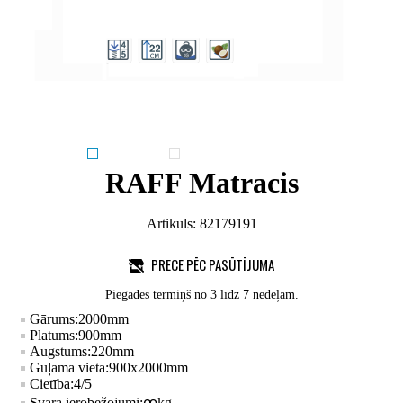
RAFF Matracis
Artikuls:
82179191
PRECE PĒC PASŪTĪJUMA
Piegādes termiņš no 3 līdz 7 nedēļām.
Gārums:
2000
mm
Platums:
900
mm
Augstums:
220
mm
Guļama vieta:
900x2000
mm
Cietība:
4/5
Svara ierobežojumi:
ꚙ
kg