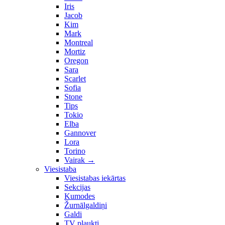
Iris
Jacob
Kim
Mark
Montreal
Mortiz
Oregon
Sara
Scarlet
Sofia
Stone
Tips
Tokio
Elba
Gannover
Lora
Torino
Vairak
→
Viesistaba
Viesistabas iekārtas
Sekcijas
Kumodes
Žurnālgaldiņi
Galdi
TV plaukti