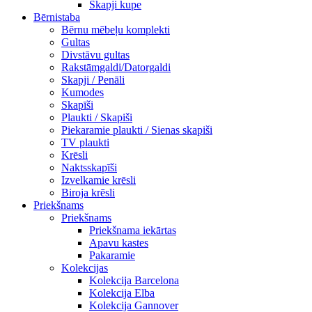
Skapji kupe
Bērnistaba
Bērnu mēbeļu komplekti
Gultas
Divstāvu gultas
Rakstāmgaldi/Datorgaldi
Skapji / Penāli
Kumodes
Skapīši
Plaukti / Skapiši
Piekaramie plaukti / Sienas skapiši
TV plaukti
Krēsli
Naktsskapīši
Izvelkamie krēsli
Biroja krēsli
Priekšnams
Priekšnams
Priekšnama iekārtas
Apavu kastes
Pakaramie
Kolekcijas
Kolekcija Barcelona
Kolekcija Elba
Kolekcija Gannover