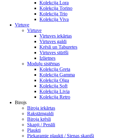
Kolekcija Lora
Kolekcija Torino
Kolekcija Trio
Kolekcija Viva
Virtuve
Virtuve
Virtuves iekārtas
Virtuves galdi
Krēsli un Taburetes
Virtuves stūrīši
Izlietnes
Moduļu sistēmas
Kolekcija Greta
Kolekcija Gamma
Kolekcija Olga
Kolekcija Soft
Kolekcija Livia
Kolekcija Retro
Birojs
Biroja iekārtas
Rakstāmgaldi
Biroja krēsli
Skapji / Penāli
Plaukti
Piekaramie plaukti / Sienas skapiši