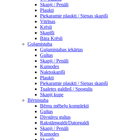
Skapji / Penāli
Plaukti
Piekaramie plaukti / Sienas skapiši
Vitrīnas
Krēsli
Skapīši
Bāra Krēsli
Guļamistaba
Guļamistabas iekārtas
Gultas
Skapji / Penāli
Kumodes
Naktsskapīši
Plaukti
Piekaramie plaukti / Sienas skapiši
Tualetes galdiņš / Spogulis
Skapji kupe
Bērnistaba
Bērnu mēbeļu komplekti
Gultas
Divstāvu gultas
Rakstāmgaldi/Datorgaldi
Skapji / Penāli
Kumodes
Skapīši