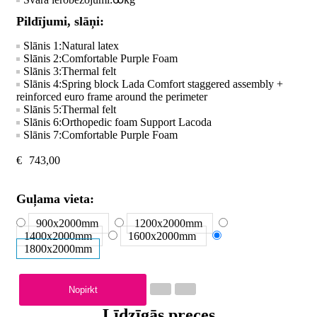
Pildījumi, slāņi:
Slānis 1:
Natural latex
Slānis 2:
Comfortable Purple Foam
Slānis 3:
Thermal felt
Slānis 4:
Spring block Lada Comfort staggered assembly +
reinforced euro frame around the perimeter
Slānis 5:
Thermal felt
Slānis 6:
Orthopedic foam Support Lacoda
Slānis 7:
Comfortable Purple Foam
€
743,00
Guļama vieta:
900x2000
mm
1200x2000
mm
1400x2000
mm
1600x2000
mm
1800x2000
mm
Nopirkt
Līdzīgās preces