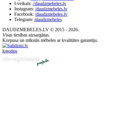
I-veikals:
//daudzmebeles.lv
Instagram:
/daudzmebeles.lv
Facebook:
/daudzmebeles.lv
Telegram:
/daudzmebeles
DAUDZMEBELES.LV © 2015 - 2026.
Visas tiesības aizsargātas.
Korpusa un mīkstās mēbeles ar kvalitātes garantiju.