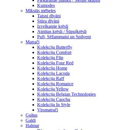
Piekaramie plaukti / Sienas skapiši
Kumodes
Mīkstās mēbeles
Taisni dīvāni
Stūra dīvāni
Izvelkamie krēsli
Atpūtas krēsli / Šūpuļkrēsli
Pufi, Sēžammaisi un Spilveni
Matrači
Kolekcija Butterfly
Kolekcija Comfort
Kolekcija Flip
Kolekcija Four Red
Kolekcija Home
Kolekcija Lacoda
Kolekcija Raff
Kolekcija Romance
Kolekcija Yellow
Kolekcija Belgian Technologies
Kolekcija Caochu
Kolekcija In Style
Virsmatrači
Gultas
Galdi
Halmar