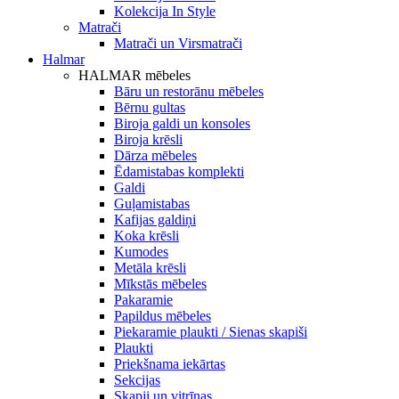
Kolekcija In Style
Matrači
Matrači un Virsmatrači
Halmar
HALMAR mēbeles
Bāru un restorānu mēbeles
Bērnu gultas
Biroja galdi un konsoles
Biroja krēsli
Dārza mēbeles
Ēdamistabas komplekti
Galdi
Guļamistabas
Kafijas galdiņi
Koka krēsli
Kumodes
Metāla krēsli
Mīkstās mēbeles
Pakaramie
Papildus mēbeles
Piekaramie plaukti / Sienas skapiši
Plaukti
Priekšnama iekārtas
Sekcijas
Skapji un vitrīnas