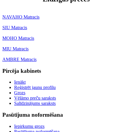
NAVAHO Matracis
SIU Matracis
MOHO Matracis
MIU Matracis
AMBRE Matracis
Pircēja kabinets
Ienākt
Reģistrēt jaunu profilu
Grozs
Vēlāmo preču saraksts
Salīdzinājums saraksts
Pasūtījuma noformēšana
Iepirkumu grozs
Pasūtījuma noformēšana