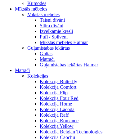
Kumodes
Mīkstās mēbeles
Mīkstās mēbeles
Taisni dīvāni
Stūra dīvāni
Izvelkamie krēsli
Pufi / Spilveni
Mīkstās mēbeles Halmar
Guļamistabas iekārtas
Gultas
Matrači
Guļamistabas iekārtas Halmar
Matrači
Kolekcijas
Kolekcija Butterfly
Kolekcija Comfort
Kolekcija Flip
Kolekcija Four Red
Kolekcija Home
Kolekcija Lacoda
Kolekcija Raff
Kolekcija Romance
Kolekcija Yellow
Kolekcija Belgian Technologies
Kolekcija Caochu