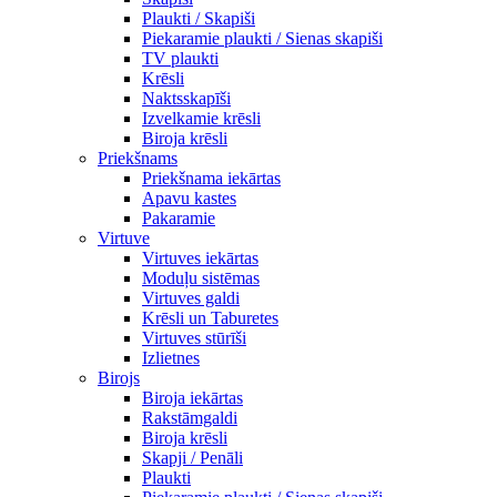
Plaukti / Skapiši
Piekaramie plaukti / Sienas skapiši
TV plaukti
Krēsli
Naktsskapīši
Izvelkamie krēsli
Biroja krēsli
Priekšnams
Priekšnama iekārtas
Apavu kastes
Pakaramie
Virtuve
Virtuves iekārtas
Moduļu sistēmas
Virtuves galdi
Krēsli un Taburetes
Virtuves stūrīši
Izlietnes
Birojs
Biroja iekārtas
Rakstāmgaldi
Biroja krēsli
Skapji / Penāli
Plaukti