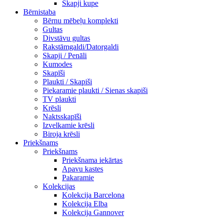
Skapji kupe
Bērnistaba
Bērnu mēbeļu komplekti
Gultas
Divstāvu gultas
Rakstāmgaldi/Datorgaldi
Skapji / Penāli
Kumodes
Skapīši
Plaukti / Skapiši
Piekaramie plaukti / Sienas skapiši
TV plaukti
Krēsli
Naktsskapīši
Izvelkamie krēsli
Biroja krēsli
Priekšnams
Priekšnams
Priekšnama iekārtas
Apavu kastes
Pakaramie
Kolekcijas
Kolekcija Barcelona
Kolekcija Elba
Kolekcija Gannover