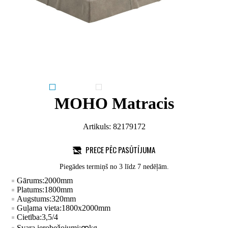
MOHO Matracis
Artikuls:
82179172
PRECE PĒC PASŪTĪJUMA
Piegādes termiņš no 3 līdz 7 nedēļām.
Gārums:
2000
mm
Platums:
1800
mm
Augstums:
320
mm
Guļama vieta:
1800x2000
mm
Cietība:
3,5/4
Svara ierobežojumi:
ꚙ
kg