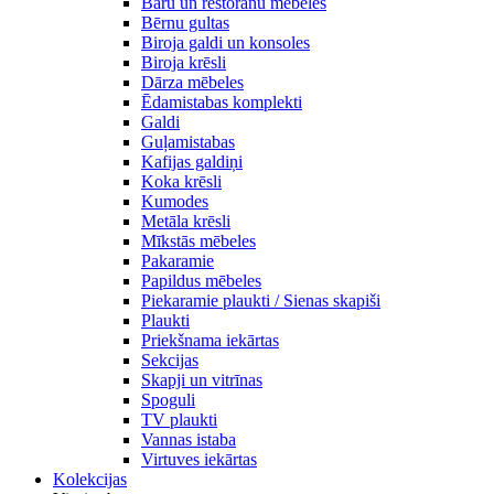
Bāru un restorānu mēbeles
Bērnu gultas
Biroja galdi un konsoles
Biroja krēsli
Dārza mēbeles
Ēdamistabas komplekti
Galdi
Guļamistabas
Kafijas galdiņi
Koka krēsli
Kumodes
Metāla krēsli
Mīkstās mēbeles
Pakaramie
Papildus mēbeles
Piekaramie plaukti / Sienas skapiši
Plaukti
Priekšnama iekārtas
Sekcijas
Skapji un vitrīnas
Spoguli
TV plaukti
Vannas istaba
Virtuves iekārtas
Kolekcijas