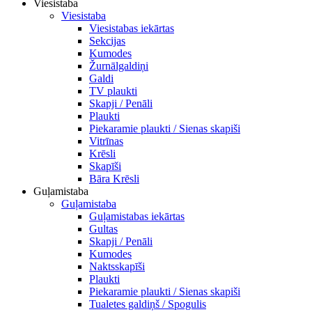
Viesistaba
Viesistaba
Viesistabas iekārtas
Sekcijas
Kumodes
Žurnālgaldiņi
Galdi
TV plaukti
Skapji / Penāli
Plaukti
Piekaramie plaukti / Sienas skapiši
Vitrīnas
Krēsli
Skapīši
Bāra Krēsli
Guļamistaba
Guļamistaba
Guļamistabas iekārtas
Gultas
Skapji / Penāli
Kumodes
Naktsskapīši
Plaukti
Piekaramie plaukti / Sienas skapiši
Tualetes galdiņš / Spogulis