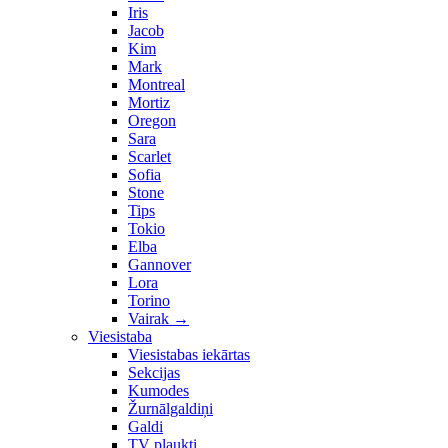
Iris
Jacob
Kim
Mark
Montreal
Mortiz
Oregon
Sara
Scarlet
Sofia
Stone
Tips
Tokio
Elba
Gannover
Lora
Torino
Vairak
→
Viesistaba
Viesistabas iekārtas
Sekcijas
Kumodes
Žurnālgaldiņi
Galdi
TV plaukti