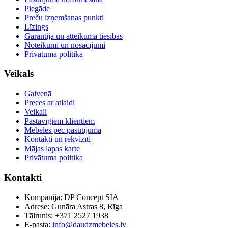
Piegāde
Preču izņemšanas punkti
Līzings
Garantija un atteikuma tiesības
Noteikumi un nosacījumi
Privātuma politika
Veikals
Galvenā
Preces ar atlaidi
Veikali
Pastāvīgiem klientiem
Mēbeles pēc pasūtījuma
Kontakti un rekvizīti
Mājas lapas karte
Privātuma politika
Kontakti
Kompānija: DP Concept SIA
Adrese: Gunāra Astras 8, Rīga
Tālrunis: +371 2527 1938
E-pasta:
info@daudzmebeles.lv