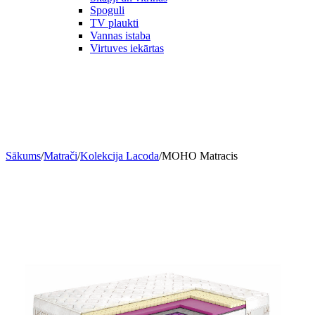
Spoguli
TV plaukti
Vannas istaba
Virtuves iekārtas
Sākums
/
Matrači
/
Kolekcija Lacoda
/
MOHO Matracis