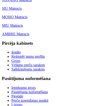
SIU Matracis
MOHO Matracis
MIU Matracis
AMBRE Matracis
Pircēja kabinets
Ienākt
Reģistrēt jaunu profilu
Grozs
Vēlāmo preču saraksts
Salīdzinājums saraksts
Pasūtījuma noformēšana
Iepirkumu grozs
Pasūtījuma noformēšana
Piegāde
Preču izņemšanas punkti
Līzings