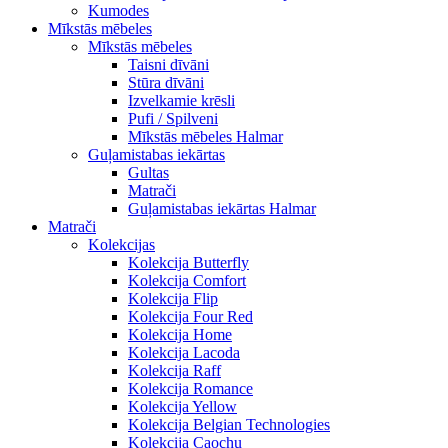
Kumodes
Mīkstās mēbeles
Mīkstās mēbeles
Taisni dīvāni
Stūra dīvāni
Izvelkamie krēsli
Pufi / Spilveni
Mīkstās mēbeles Halmar
Guļamistabas iekārtas
Gultas
Matrači
Guļamistabas iekārtas Halmar
Matrači
Kolekcijas
Kolekcija Butterfly
Kolekcija Comfort
Kolekcija Flip
Kolekcija Four Red
Kolekcija Home
Kolekcija Lacoda
Kolekcija Raff
Kolekcija Romance
Kolekcija Yellow
Kolekcija Belgian Technologies
Kolekcija Caochu