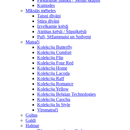
Piekaramie plaukti / Sienas skapiši
Kumodes
Mīkstās mēbeles
Taisni dīvāni
Stūra dīvāni
Izvelkamie krēsli
Atpūtas krēsli / Šūpuļkrēsli
Pufi, Sēžammaisi un Spilveni
Matrači
Kolekcija Butterfly
Kolekcija Comfort
Kolekcija Flip
Kolekcija Four Red
Kolekcija Home
Kolekcija Lacoda
Kolekcija Raff
Kolekcija Romance
Kolekcija Yellow
Kolekcija Belgian Technologies
Kolekcija Caochu
Kolekcija In Style
Virsmatrači
Gultas
Galdi
Halmar