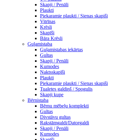
Skapji / Penāli
Plaukti
Piekaramie plaukti / Sienas skapiši
Vitrīnas
Krēsli
Skapīši
Bāra Krēsli
Guļamistaba
Guļamistabas iekārtas
Gultas
Skapji / Penāli
Kumodes
Naktsskapīši
Plaukti
Piekaramie plaukti / Sienas skapiši
Tualetes galdiņš / Spogulis
Skapji kupe
Bērnistaba
Bērnu mēbeļu komplekti
Gultas
Divstāvu gultas
Rakstāmgaldi/Datorgaldi
Skapji / Penāli
Kumodes
Skapīši