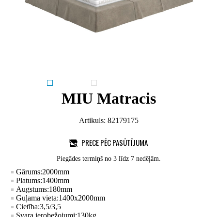
MIU Matracis
Artikuls:
82179175
PRECE PĒC PASŪTĪJUMA
Piegādes termiņš no 3 līdz 7 nedēļām.
Gārums:
2000
mm
Platums:
1400
mm
Augstums:
180
mm
Guļama vieta:
1400x2000
mm
Cietība:
3,5/3,5
Svara ierobežojumi:
130
kg