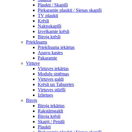
Plaukti / Skapiši
Piekaramie plaukti / Sienas skapiši
TV plaukti
Krēsli
Naktsskapīši
Izvelkamie krēsli
Biroja krēsli
Priekšnams
Priekšnama iekārtas
Apavu kastes
Pakaramie
Virtuve
Virtuves iekārtas
Moduļu sistēmas
Virtuves galdi
Krēsli un Taburetes
Virtuves stūrīši
Izlietnes
Birojs
Biroja iekārtas
Rakstāmgaldi
Biroja krēsli
Skapji / Penāli
Plaukti