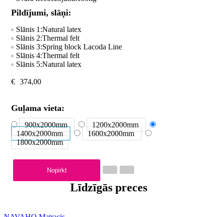
Pildījumi, slāņi:
Slānis 1:
Natural latex
Slānis 2:
Thermal felt
Slānis 3:
Spring block Lacoda Line
Slānis 4:
Thermal felt
Slānis 5:
Natural latex
€
374,00
Guļama vieta:
900x2000
mm
1200x2000
mm
1400x2000
mm
1600x2000
mm
1800x2000
mm
Nopirkt
Līdzīgās preces
NAVAHO Matracis