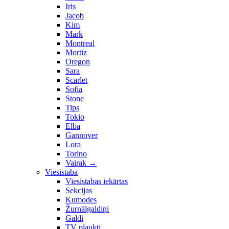
Iris
Jacob
Kim
Mark
Montreal
Mortiz
Oregon
Sara
Scarlet
Sofia
Stone
Tips
Tokio
Elba
Gannover
Lora
Torino
Vairak
→
Viesistaba
Viesistabas iekārtas
Sekcijas
Kumodes
Žurnālgaldiņi
Galdi
TV plaukti