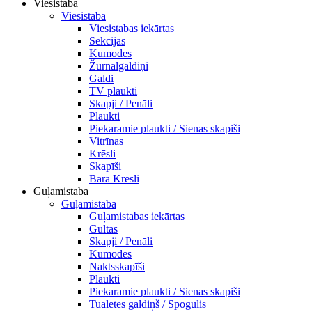
Viesistaba
Viesistaba
Viesistabas iekārtas
Sekcijas
Kumodes
Žurnālgaldiņi
Galdi
TV plaukti
Skapji / Penāli
Plaukti
Piekaramie plaukti / Sienas skapiši
Vitrīnas
Krēsli
Skapīši
Bāra Krēsli
Guļamistaba
Guļamistaba
Guļamistabas iekārtas
Gultas
Skapji / Penāli
Kumodes
Naktsskapīši
Plaukti
Piekaramie plaukti / Sienas skapiši
Tualetes galdiņš / Spogulis