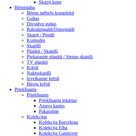
Skapji kupe
Bērnistaba
Bērnu mēbeļu komplekti
Gultas
Divstāvu gultas
Rakstāmgaldi/Datorgaldi
Skapji / Penāli
Kumodes
Skapīši
Plaukti / Skapiši
Piekaramie plaukti / Sienas skapiši
TV plaukti
Krēsli
Naktsskapīši
Izvelkamie krēsli
Biroja krēsli
Priekšnams
Priekšnams
Priekšnama iekārtas
Apavu kastes
Pakaramie
Kolekcijas
Kolekcija Barcelona
Kolekcija Elba
Kolekcija Gannover