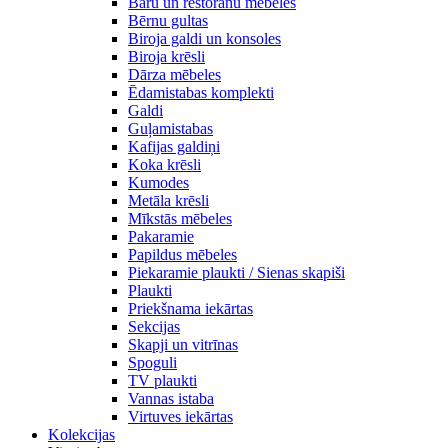
Bāru un restorānu mēbeles
Bērnu gultas
Biroja galdi un konsoles
Biroja krēsli
Dārza mēbeles
Ēdamistabas komplekti
Galdi
Guļamistabas
Kafijas galdiņi
Koka krēsli
Kumodes
Metāla krēsli
Mīkstās mēbeles
Pakaramie
Papildus mēbeles
Piekaramie plaukti / Sienas skapiši
Plaukti
Priekšnama iekārtas
Sekcijas
Skapji un vitrīnas
Spoguli
TV plaukti
Vannas istaba
Virtuves iekārtas
Kolekcijas