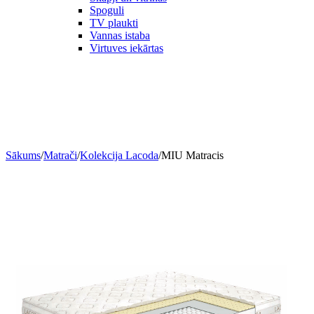
Spoguli
TV plaukti
Vannas istaba
Virtuves iekārtas
Sākums
/
Matrači
/
Kolekcija Lacoda
/
MIU Matracis