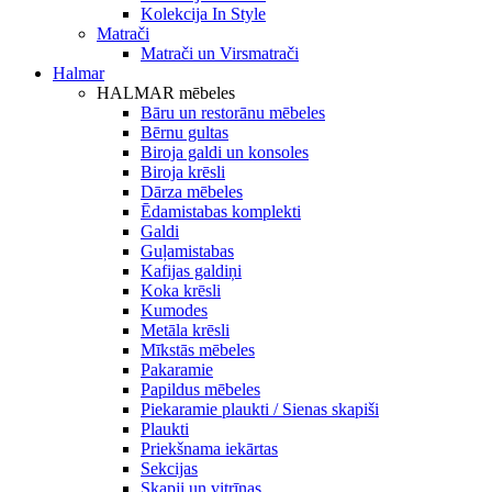
Kolekcija In Style
Matrači
Matrači un Virsmatrači
Halmar
HALMAR mēbeles
Bāru un restorānu mēbeles
Bērnu gultas
Biroja galdi un konsoles
Biroja krēsli
Dārza mēbeles
Ēdamistabas komplekti
Galdi
Guļamistabas
Kafijas galdiņi
Koka krēsli
Kumodes
Metāla krēsli
Mīkstās mēbeles
Pakaramie
Papildus mēbeles
Piekaramie plaukti / Sienas skapiši
Plaukti
Priekšnama iekārtas
Sekcijas
Skapji un vitrīnas