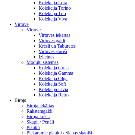
Kolekcija Lora
Kolekcija Torino
Kolekcija Trio
Kolekcija Viva
Virtuve
Virtuve
Virtuves iekārtas
Virtuves galdi
Krēsli un Taburetes
Virtuves stūrīši
Izlietnes
Moduļu sistēmas
Kolekcija Greta
Kolekcija Gamma
Kolekcija Olga
Kolekcija Soft
Kolekcija Livia
Kolekcija Retro
Birojs
Biroja iekārtas
Rakstāmgaldi
Biroja krēsli
Skapji / Penāli
Plaukti
Piekaramie plaukti / Sienas skapiši