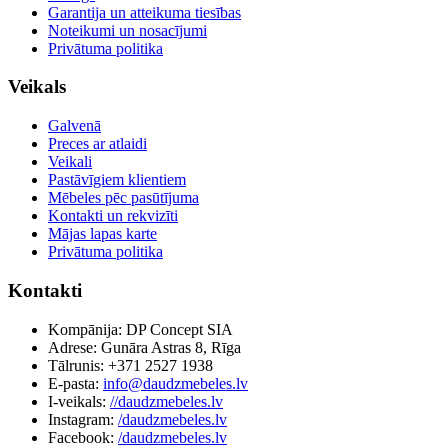
Garantija un atteikuma tiesības
Noteikumi un nosacījumi
Privātuma politika
Veikals
Galvenā
Preces ar atlaidi
Veikali
Pastāvīgiem klientiem
Mēbeles pēc pasūtījuma
Kontakti un rekvizīti
Mājas lapas karte
Privātuma politika
Kontakti
Kompānija: DP Concept SIA
Adrese: Gunāra Astras 8, Rīga
Tālrunis: +371 2527 1938
E-pasta:
info@daudzmebeles.lv
I-veikals:
//daudzmebeles.lv
Instagram:
/daudzmebeles.lv
Facebook:
/daudzmebeles.lv