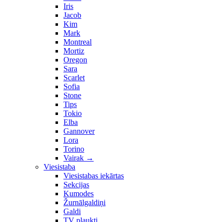
Iris
Jacob
Kim
Mark
Montreal
Mortiz
Oregon
Sara
Scarlet
Sofia
Stone
Tips
Tokio
Elba
Gannover
Lora
Torino
Vairak
→
Viesistaba
Viesistabas iekārtas
Sekcijas
Kumodes
Žurnālgaldiņi
Galdi
TV plaukti