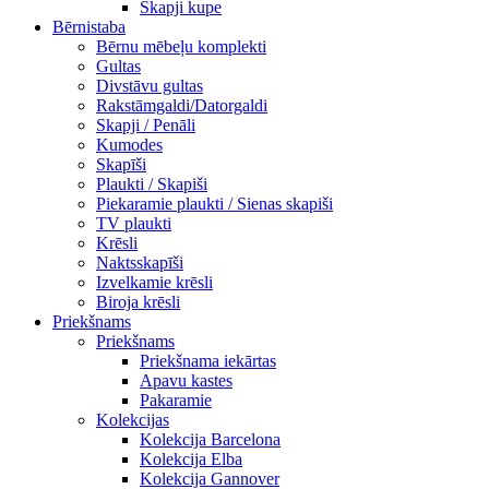
Skapji kupe
Bērnistaba
Bērnu mēbeļu komplekti
Gultas
Divstāvu gultas
Rakstāmgaldi/Datorgaldi
Skapji / Penāli
Kumodes
Skapīši
Plaukti / Skapiši
Piekaramie plaukti / Sienas skapiši
TV plaukti
Krēsli
Naktsskapīši
Izvelkamie krēsli
Biroja krēsli
Priekšnams
Priekšnams
Priekšnama iekārtas
Apavu kastes
Pakaramie
Kolekcijas
Kolekcija Barcelona
Kolekcija Elba
Kolekcija Gannover