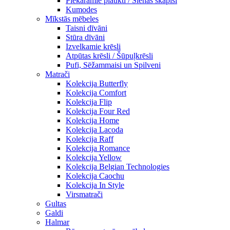
Piekaramie plaukti / Sienas skapiši
Kumodes
Mīkstās mēbeles
Taisni dīvāni
Stūra dīvāni
Izvelkamie krēsli
Atpūtas krēsli / Šūpuļkrēsli
Pufi, Sēžammaisi un Spilveni
Matrači
Kolekcija Butterfly
Kolekcija Comfort
Kolekcija Flip
Kolekcija Four Red
Kolekcija Home
Kolekcija Lacoda
Kolekcija Raff
Kolekcija Romance
Kolekcija Yellow
Kolekcija Belgian Technologies
Kolekcija Caochu
Kolekcija In Style
Virsmatrači
Gultas
Galdi
Halmar