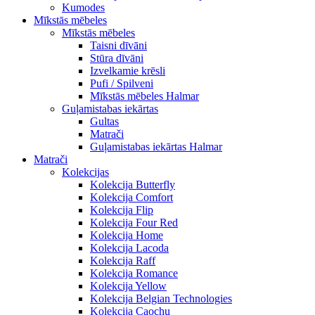
Kumodes
Mīkstās mēbeles
Mīkstās mēbeles
Taisni dīvāni
Stūra dīvāni
Izvelkamie krēsli
Pufi / Spilveni
Mīkstās mēbeles Halmar
Guļamistabas iekārtas
Gultas
Matrači
Guļamistabas iekārtas Halmar
Matrači
Kolekcijas
Kolekcija Butterfly
Kolekcija Comfort
Kolekcija Flip
Kolekcija Four Red
Kolekcija Home
Kolekcija Lacoda
Kolekcija Raff
Kolekcija Romance
Kolekcija Yellow
Kolekcija Belgian Technologies
Kolekcija Caochu