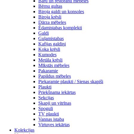
Bāru un restorānu mēbeles
Bērnu gultas
Biroja galdi un konsoles
Biroja krēsli
Dārza mēbeles
Ēdamistabas komplekti
Galdi
Guļamistabas
Kafijas galdiņi
Koka krēsli
Kumodes
Metāla krēsli
Mīkstās mēbeles
Pakaramie
Papildus mēbeles
Piekaramie plaukti / Sienas skapiši
Plaukti
Priekšnama iekārtas
Sekcijas
Skapji un vitrīnas
Spoguli
TV plaukti
Vannas istaba
Virtuves iekārtas
Kolekcijas