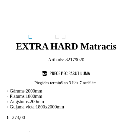
EXTRA HARD Matracis
Artikuls:
82179020
PRECE PĒC PASŪTĪJUMA
Piegādes termiņš no 3 līdz 7 nedēļām.
Gārums:
2000
mm
Platums:
1800
mm
Augstums:
200
mm
Guļama vieta:
1800x2000
mm
€
273,00