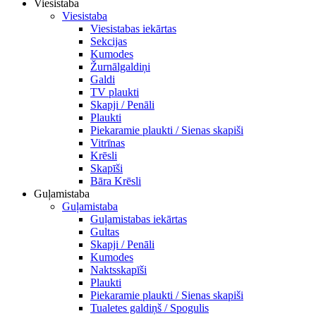
Viesistaba
Viesistaba
Viesistabas iekārtas
Sekcijas
Kumodes
Žurnālgaldiņi
Galdi
TV plaukti
Skapji / Penāli
Plaukti
Piekaramie plaukti / Sienas skapiši
Vitrīnas
Krēsli
Skapīši
Bāra Krēsli
Guļamistaba
Guļamistaba
Guļamistabas iekārtas
Gultas
Skapji / Penāli
Kumodes
Naktsskapīši
Plaukti
Piekaramie plaukti / Sienas skapiši
Tualetes galdiņš / Spogulis