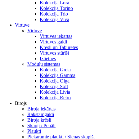
Kolekcija Lora
Kolekcija Torino
Kolekcija Trio
Kolekcija Viva
Virtuve
Virtuve
Virtuves iekārtas
Virtuves galdi
Krēsli un Taburetes
Virtuves stūrīši
Izlietnes
Moduļu sistēmas
Kolekcija Greta
Kolekcija Gamma
Kolekcija Olga
Kolekcija Soft
Kolekcija Livia
Kolekcija Retro
Birojs
Biroja iekārtas
Rakstāmgaldi
Biroja krēsli
Skapji / Penāli
Plaukti
Piekaramie plaukti / Sienas skapiši