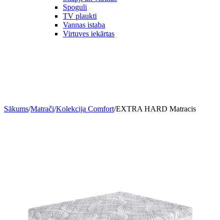
Spoguli
TV plaukti
Vannas istaba
Virtuves iekārtas
Sākums
/
Matrači
/
Kolekcija Comfort
/
EXTRA HARD Matracis