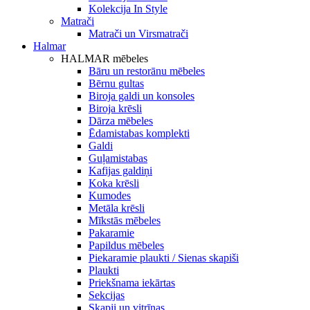
Kolekcija In Style
Matrači
Matrači un Virsmatrači
Halmar
HALMAR mēbeles
Bāru un restorānu mēbeles
Bērnu gultas
Biroja galdi un konsoles
Biroja krēsli
Dārza mēbeles
Ēdamistabas komplekti
Galdi
Guļamistabas
Kafijas galdiņi
Koka krēsli
Kumodes
Metāla krēsli
Mīkstās mēbeles
Pakaramie
Papildus mēbeles
Piekaramie plaukti / Sienas skapiši
Plaukti
Priekšnama iekārtas
Sekcijas
Skapji un vitrīnas