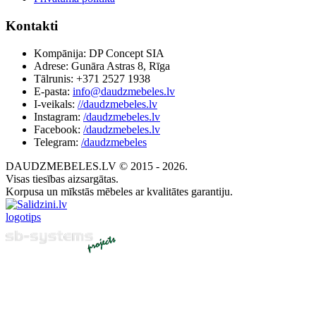
Kontakti
Kompānija: DP Concept SIA
Adrese: Gunāra Astras 8, Rīga
Tālrunis: +371 2527 1938
E-pasta:
info@daudzmebeles.lv
I-veikals:
//daudzmebeles.lv
Instagram:
/daudzmebeles.lv
Facebook:
/daudzmebeles.lv
Telegram:
/daudzmebeles
DAUDZMEBELES.LV © 2015 - 2026.
Visas tiesības aizsargātas.
Korpusa un mīkstās mēbeles ar kvalitātes garantiju.