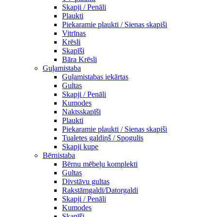
Skapji / Penāli
Plaukti
Piekaramie plaukti / Sienas skapiši
Vitrīnas
Krēsli
Skapīši
Bāra Krēsli
Guļamistaba
Guļamistabas iekārtas
Gultas
Skapji / Penāli
Kumodes
Naktsskapīši
Plaukti
Piekaramie plaukti / Sienas skapiši
Tualetes galdiņš / Spogulis
Skapji kupe
Bērnistaba
Bērnu mēbeļu komplekti
Gultas
Divstāvu gultas
Rakstāmgaldi/Datorgaldi
Skapji / Penāli
Kumodes
Skapīši