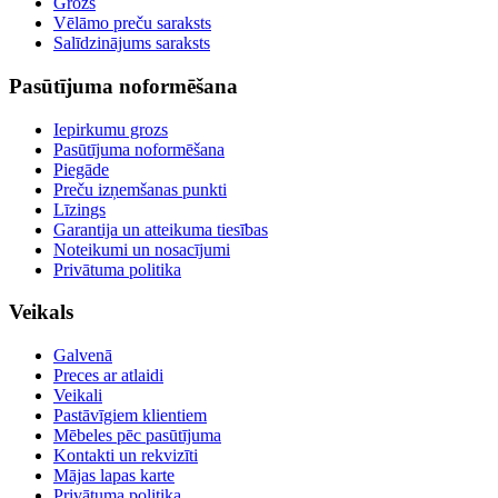
Grozs
Vēlāmo preču saraksts
Salīdzinājums saraksts
Pasūtījuma noformēšana
Iepirkumu grozs
Pasūtījuma noformēšana
Piegāde
Preču izņemšanas punkti
Līzings
Garantija un atteikuma tiesības
Noteikumi un nosacījumi
Privātuma politika
Veikals
Galvenā
Preces ar atlaidi
Veikali
Pastāvīgiem klientiem
Mēbeles pēc pasūtījuma
Kontakti un rekvizīti
Mājas lapas karte
Privātuma politika