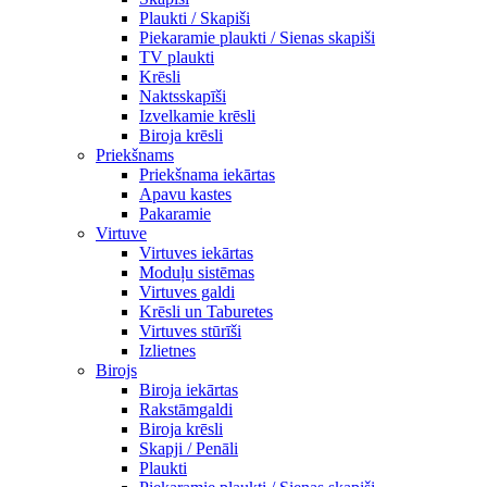
Plaukti / Skapiši
Piekaramie plaukti / Sienas skapiši
TV plaukti
Krēsli
Naktsskapīši
Izvelkamie krēsli
Biroja krēsli
Priekšnams
Priekšnama iekārtas
Apavu kastes
Pakaramie
Virtuve
Virtuves iekārtas
Moduļu sistēmas
Virtuves galdi
Krēsli un Taburetes
Virtuves stūrīši
Izlietnes
Birojs
Biroja iekārtas
Rakstāmgaldi
Biroja krēsli
Skapji / Penāli
Plaukti