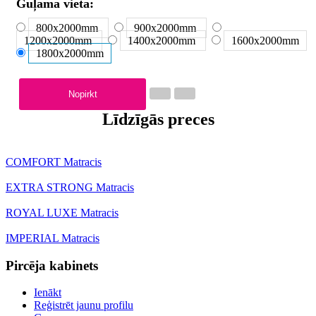
Guļama vieta:
800x2000
mm
900x2000
mm
1200x2000
mm
1400x2000
mm
1600x2000
mm
1800x2000
mm
Nopirkt
Līdzīgās preces
COMFORT Matracis
EXTRA STRONG Matracis
ROYAL LUXE Matracis
IMPERIAL Matracis
Pircēja kabinets
Ienākt
Reģistrēt jaunu profilu