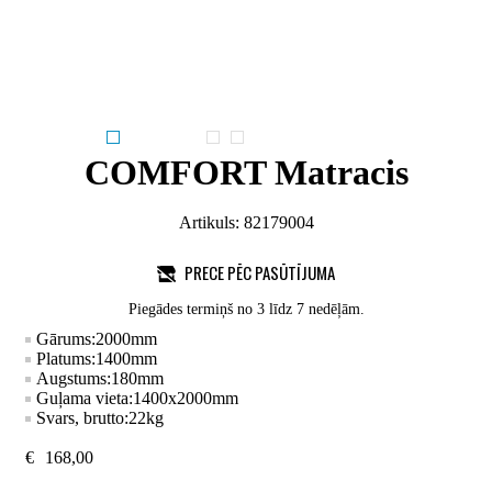
COMFORT Matracis
Artikuls:
82179004
PRECE PĒC PASŪTĪJUMA
Piegādes termiņš no 3 līdz 7 nedēļām.
Gārums:
2000
mm
Platums:
1400
mm
Augstums:
180
mm
Guļama vieta:
1400x2000
mm
Svars, brutto:
22
kg
€
168,00