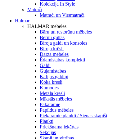
Kolekcija In Style
Matrači
Matrači un Virsmatrači
Halmar
HALMAR mēbeles
Bāru un restorānu mēbeles
Bērnu gultas
Biroja galdi un konsoles
Biroja krēsli
Dārza mēbeles
Ēdamistabas komplekti
Galdi
Guļamistabas
Kafijas galdiņi
Koka krēsli
Kumodes
Metāla krēsli
Mīkstās mēbeles
Pakaramie
Papildus mēbeles
Piekaramie plaukti / Sienas skapiši
Plaukti
Priekšnama iekārtas
Sekcijas
Skapji un vitrīnas