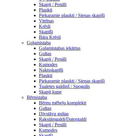
Skapji / Penāli
Plaukti
Piekaramie plaukti / Sienas skapiši
Vitrīnas
Krēsli
Skapīši
Bāra Krēsli
Guļamistaba
Guļamistabas iekārtas
Gultas
Skapji / Penāli
Kumodes
Naktsskapīši
Plaukti
Piekaramie plaukti / Sienas skapiši
Tualetes galdiņš / Spogulis
Skapji kupe
Bērnistaba
Bērnu mēbeļu komplekti
Gultas
Divstāvu gultas
Rakstāmgaldi/Datorgaldi
Skapji / Penāli
Kumodes
Skapīši