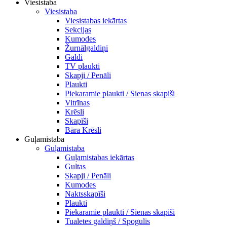
Viesistaba
Viesistaba
Viesistabas iekārtas
Sekcijas
Kumodes
Žurnālgaldiņi
Galdi
TV plaukti
Skapji / Penāli
Plaukti
Piekaramie plaukti / Sienas skapiši
Vitrīnas
Krēsli
Skapīši
Bāra Krēsli
Guļamistaba
Guļamistaba
Guļamistabas iekārtas
Gultas
Skapji / Penāli
Kumodes
Naktsskapīši
Plaukti
Piekaramie plaukti / Sienas skapiši
Tualetes galdiņš / Spogulis