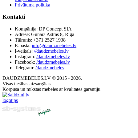
Privātuma politika
Kontakti
Kompānija: DP Concept SIA
Adrese: Gunāra Astras 8, Rīga
Tālrunis: +371 2527 1938
E-pasta:
info@daudzmebeles.lv
I-veikals:
//daudzmebeles.lv
Instagram:
/daudzmebeles.lv
Facebook:
/daudzmebeles.lv
Telegram:
/daudzmebeles
DAUDZMEBELES.LV © 2015 - 2026.
Visas tiesības aizsargātas.
Korpusa un mīkstās mēbeles ar kvalitātes garantiju.