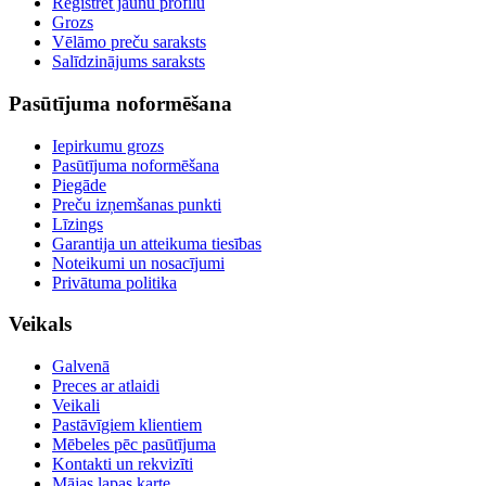
Reģistrēt jaunu profilu
Grozs
Vēlāmo preču saraksts
Salīdzinājums saraksts
Pasūtījuma noformēšana
Iepirkumu grozs
Pasūtījuma noformēšana
Piegāde
Preču izņemšanas punkti
Līzings
Garantija un atteikuma tiesības
Noteikumi un nosacījumi
Privātuma politika
Veikals
Galvenā
Preces ar atlaidi
Veikali
Pastāvīgiem klientiem
Mēbeles pēc pasūtījuma
Kontakti un rekvizīti
Mājas lapas karte