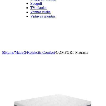
Spoguli
TV plaukti
Vannas istaba
Virtuves iekārtas
Sākums
/
Matrači
/
Kolekcija Comfort
/
COMFORT Matracis