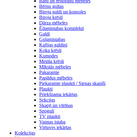
Bāru un restorānu mēbeles
Bērnu gultas
Biroja galdi un konsoles
Biroja krēsli
Dārza mēbeles
Ēdamistabas komplekti
Galdi
Guļamistabas
Kafijas galdiņi
Koka krēsli
Kumodes
Metāla krēsli
Mīkstās mēbeles
Pakaramie
Papildus mēbeles
Piekaramie plaukti / Sienas skapiši
Plaukti
Priekšnama iekārtas
Sekcijas
Skapji un vitrīnas
Spoguli
TV plaukti
Vannas istaba
Virtuves iekārtas
Kolekcijas