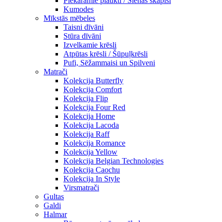
Piekaramie plaukti / Sienas skapiši
Kumodes
Mīkstās mēbeles
Taisni dīvāni
Stūra dīvāni
Izvelkamie krēsli
Atpūtas krēsli / Šūpuļkrēsli
Pufi, Sēžammaisi un Spilveni
Matrači
Kolekcija Butterfly
Kolekcija Comfort
Kolekcija Flip
Kolekcija Four Red
Kolekcija Home
Kolekcija Lacoda
Kolekcija Raff
Kolekcija Romance
Kolekcija Yellow
Kolekcija Belgian Technologies
Kolekcija Caochu
Kolekcija In Style
Virsmatrači
Gultas
Galdi
Halmar