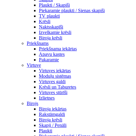
Plaukti / Skapiši
Piekaramie plaukti / Sienas skapiši
TV plaukti
Krēsli
Naktsskapīši
Izvelkamie krēsli
Biroja krēsli
Priekšnams
Priekšnama iekārtas
Apavu kastes
Pakaramie
Virtuve
Virtuves iekārtas
Moduļu sistēmas
Virtuves galdi
Krēsli un Taburetes
Virtuves stūrīši
Izlietnes
Birojs
Biroja iekārtas
Rakstāmgaldi
Biroja krēsli
Skapji / Penāli
Plaukti