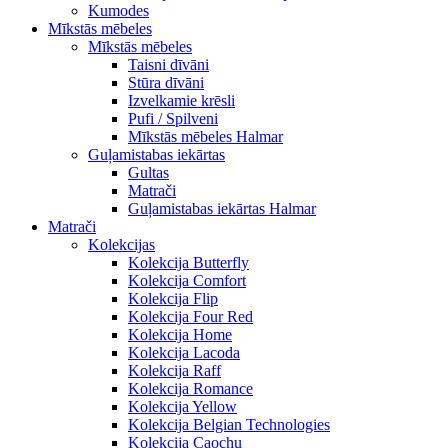
Kumodes
Mīkstās mēbeles
Mīkstās mēbeles
Taisni dīvāni
Stūra dīvāni
Izvelkamie krēsli
Pufi / Spilveni
Mīkstās mēbeles Halmar
Guļamistabas iekārtas
Gultas
Matrači
Guļamistabas iekārtas Halmar
Matrači
Kolekcijas
Kolekcija Butterfly
Kolekcija Comfort
Kolekcija Flip
Kolekcija Four Red
Kolekcija Home
Kolekcija Lacoda
Kolekcija Raff
Kolekcija Romance
Kolekcija Yellow
Kolekcija Belgian Technologies
Kolekcija Caochu