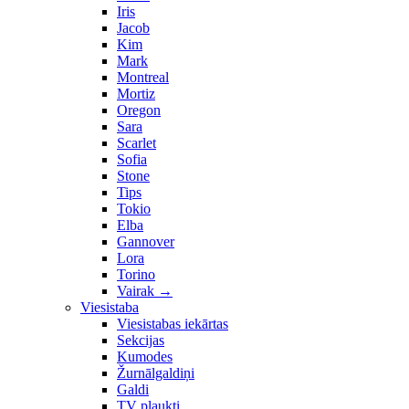
Iris
Jacob
Kim
Mark
Montreal
Mortiz
Oregon
Sara
Scarlet
Sofia
Stone
Tips
Tokio
Elba
Gannover
Lora
Torino
Vairak
→
Viesistaba
Viesistabas iekārtas
Sekcijas
Kumodes
Žurnālgaldiņi
Galdi
TV plaukti