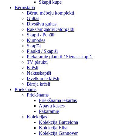
Skapji kupe
Bērnistaba
Bērnu mēbeļu komplekti
Gultas
Divstāvu gultas
Rakstāmgaldi/Datorgaldi
Skapji / Penāli
Kumodes
Skapīši
Plaukti / Skapiši
Piekaramie plaukti / Sienas skapiši
TV plaukti
Krēsli
Naktsskapīši
Izvelkamie krēsli
Biroja krēsli
Priekšnams
Priekšnams
Priekšnama iekārtas
Apavu kastes
Pakaramie
Kolekcijas
Kolekcija Barcelona
Kolekcija Elba
Kolekcija Gannover