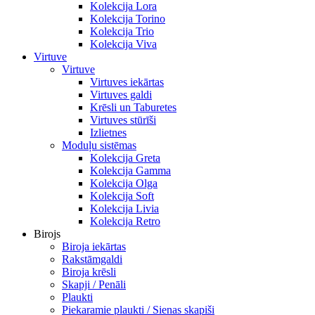
Kolekcija Lora
Kolekcija Torino
Kolekcija Trio
Kolekcija Viva
Virtuve
Virtuve
Virtuves iekārtas
Virtuves galdi
Krēsli un Taburetes
Virtuves stūrīši
Izlietnes
Moduļu sistēmas
Kolekcija Greta
Kolekcija Gamma
Kolekcija Olga
Kolekcija Soft
Kolekcija Livia
Kolekcija Retro
Birojs
Biroja iekārtas
Rakstāmgaldi
Biroja krēsli
Skapji / Penāli
Plaukti
Piekaramie plaukti / Sienas skapiši