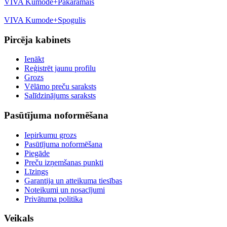
VIVA Kumode+Pakaramais
VIVA Kumode+Spogulis
Pircēja kabinets
Ienākt
Reģistrēt jaunu profilu
Grozs
Vēlāmo preču saraksts
Salīdzinājums saraksts
Pasūtījuma noformēšana
Iepirkumu grozs
Pasūtījuma noformēšana
Piegāde
Preču izņemšanas punkti
Līzings
Garantija un atteikuma tiesības
Noteikumi un nosacījumi
Privātuma politika
Veikals