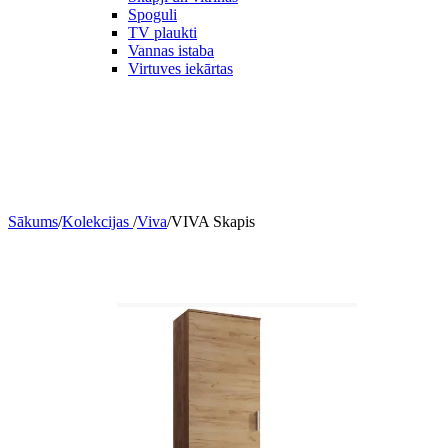
Spoguli
TV plaukti
Vannas istaba
Virtuves iekārtas
Sākums
/
Kolekcijas
/
Viva
/
VIVA Skapis