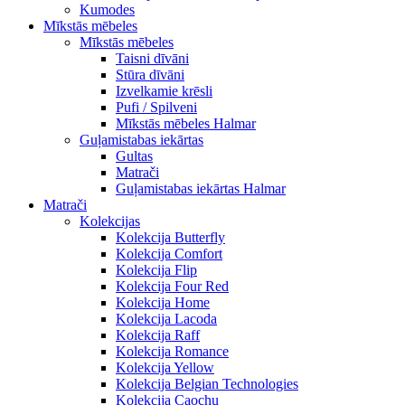
Kumodes
Mīkstās mēbeles
Mīkstās mēbeles
Taisni dīvāni
Stūra dīvāni
Izvelkamie krēsli
Pufi / Spilveni
Mīkstās mēbeles Halmar
Guļamistabas iekārtas
Gultas
Matrači
Guļamistabas iekārtas Halmar
Matrači
Kolekcijas
Kolekcija Butterfly
Kolekcija Comfort
Kolekcija Flip
Kolekcija Four Red
Kolekcija Home
Kolekcija Lacoda
Kolekcija Raff
Kolekcija Romance
Kolekcija Yellow
Kolekcija Belgian Technologies
Kolekcija Caochu