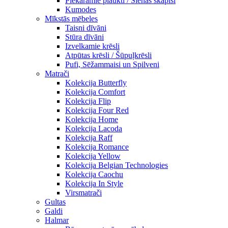
Piekaramie plaukti / Sienas skapiši
Kumodes
Mīkstās mēbeles
Taisni dīvāni
Stūra dīvāni
Izvelkamie krēsli
Atpūtas krēsli / Šūpuļkrēsli
Pufi, Sēžammaisi un Spilveni
Matrači
Kolekcija Butterfly
Kolekcija Comfort
Kolekcija Flip
Kolekcija Four Red
Kolekcija Home
Kolekcija Lacoda
Kolekcija Raff
Kolekcija Romance
Kolekcija Yellow
Kolekcija Belgian Technologies
Kolekcija Caochu
Kolekcija In Style
Virsmatrači
Gultas
Galdi
Halmar