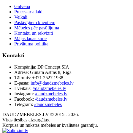
Galvenā
Preces ar atlaidi
Veikali
Pastāvīgiem klientiem
Mēbeles pēc pasūtījuma
Kontakti un rekvizīti
Mājas lapas karte
Privātuma politika
Kontakti
Kompānija: DP Concept SIA
Adrese: Gunāra Astras 8, Rīga
Tālrunis: +371 2527 1938
E-pasta:
info@daudzmebeles.lv
I-veikals:
//daudzmebeles.lv
Instagram:
/daudzmebeles.lv
Facebook:
/daudzmebeles.lv
Telegram:
/daudzmebeles
DAUDZMEBELES.LV © 2015 - 2026.
Visas tiesības aizsargātas.
Korpusa un mīkstās mēbeles ar kvalitātes garantiju.