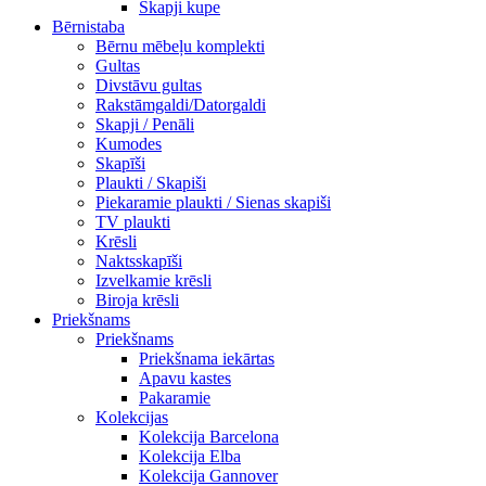
Skapji kupe
Bērnistaba
Bērnu mēbeļu komplekti
Gultas
Divstāvu gultas
Rakstāmgaldi/Datorgaldi
Skapji / Penāli
Kumodes
Skapīši
Plaukti / Skapiši
Piekaramie plaukti / Sienas skapiši
TV plaukti
Krēsli
Naktsskapīši
Izvelkamie krēsli
Biroja krēsli
Priekšnams
Priekšnams
Priekšnama iekārtas
Apavu kastes
Pakaramie
Kolekcijas
Kolekcija Barcelona
Kolekcija Elba
Kolekcija Gannover