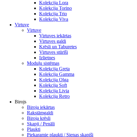
Kolekcija Lora
Kolekcija Torino
Kolekcija Trio
Kolekcija Viva
Virtuve
Virtuve
Virtuves iekārtas
Virtuves galdi
Krēsli un Taburetes
Virtuves stūrīši
Izlietnes
Moduļu sistēmas
Kolekcija Greta
Kolekcija Gamma
Kolekcija Olga
Kolekcija Soft
Kolekcija Livia
Kolekcija Retro
Birojs
Biroja iekārtas
Rakstāmgaldi
Biroja krēsli
Skapji / Penāli
Plaukti
Piekaramie plaukti / Sienas skapiši