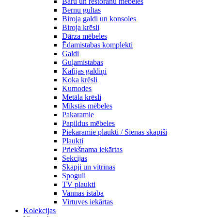
Bāru un restorānu mēbeles
Bērnu gultas
Biroja galdi un konsoles
Biroja krēsli
Dārza mēbeles
Ēdamistabas komplekti
Galdi
Guļamistabas
Kafijas galdiņi
Koka krēsli
Kumodes
Metāla krēsli
Mīkstās mēbeles
Pakaramie
Papildus mēbeles
Piekaramie plaukti / Sienas skapiši
Plaukti
Priekšnama iekārtas
Sekcijas
Skapji un vitrīnas
Spoguli
TV plaukti
Vannas istaba
Virtuves iekārtas
Kolekcijas