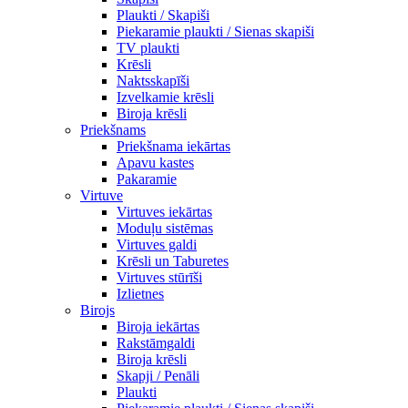
Plaukti / Skapiši
Piekaramie plaukti / Sienas skapiši
TV plaukti
Krēsli
Naktsskapīši
Izvelkamie krēsli
Biroja krēsli
Priekšnams
Priekšnama iekārtas
Apavu kastes
Pakaramie
Virtuve
Virtuves iekārtas
Moduļu sistēmas
Virtuves galdi
Krēsli un Taburetes
Virtuves stūrīši
Izlietnes
Birojs
Biroja iekārtas
Rakstāmgaldi
Biroja krēsli
Skapji / Penāli
Plaukti