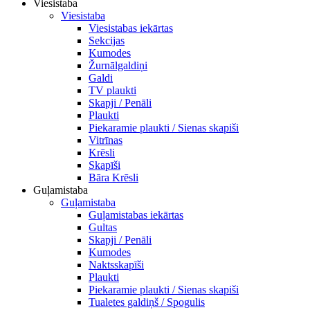
Viesistaba
Viesistaba
Viesistabas iekārtas
Sekcijas
Kumodes
Žurnālgaldiņi
Galdi
TV plaukti
Skapji / Penāli
Plaukti
Piekaramie plaukti / Sienas skapiši
Vitrīnas
Krēsli
Skapīši
Bāra Krēsli
Guļamistaba
Guļamistaba
Guļamistabas iekārtas
Gultas
Skapji / Penāli
Kumodes
Naktsskapīši
Plaukti
Piekaramie plaukti / Sienas skapiši
Tualetes galdiņš / Spogulis