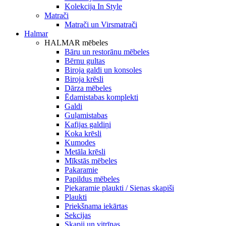
Kolekcija In Style
Matrači
Matrači un Virsmatrači
Halmar
HALMAR mēbeles
Bāru un restorānu mēbeles
Bērnu gultas
Biroja galdi un konsoles
Biroja krēsli
Dārza mēbeles
Ēdamistabas komplekti
Galdi
Guļamistabas
Kafijas galdiņi
Koka krēsli
Kumodes
Metāla krēsli
Mīkstās mēbeles
Pakaramie
Papildus mēbeles
Piekaramie plaukti / Sienas skapiši
Plaukti
Priekšnama iekārtas
Sekcijas
Skapji un vitrīnas