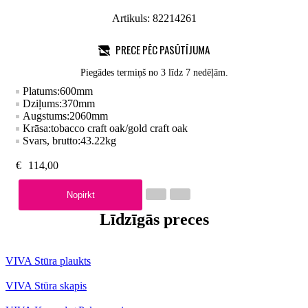
Artikuls:
82214261
PRECE PĒC PASŪTĪJUMA
Piegādes termiņš no 3 līdz 7 nedēļām.
Platums:
600
mm
Dziļums:
370
mm
Augstums:
2060
mm
Krāsa:
tobacco craft oak/gold craft oak
Svars, brutto:
43.22
kg
€
114,00
Nopirkt
Līdzīgās preces
VIVA Stūra plaukts
VIVA Stūra skapis