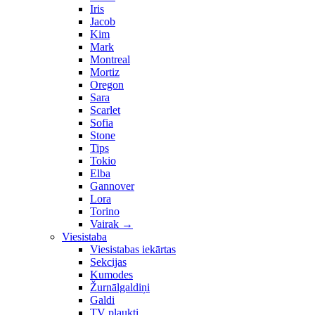
Iris
Jacob
Kim
Mark
Montreal
Mortiz
Oregon
Sara
Scarlet
Sofia
Stone
Tips
Tokio
Elba
Gannover
Lora
Torino
Vairak
→
Viesistaba
Viesistabas iekārtas
Sekcijas
Kumodes
Žurnālgaldiņi
Galdi
TV plaukti