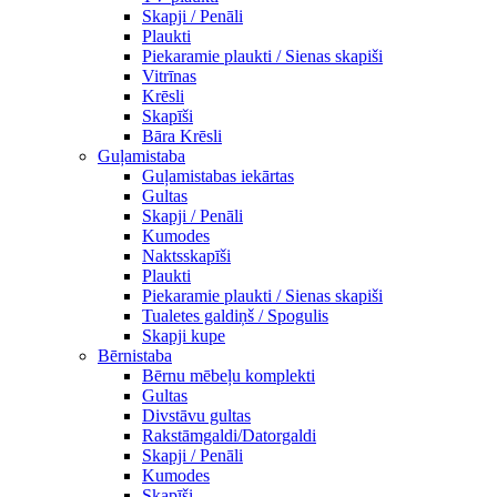
Skapji / Penāli
Plaukti
Piekaramie plaukti / Sienas skapiši
Vitrīnas
Krēsli
Skapīši
Bāra Krēsli
Guļamistaba
Guļamistabas iekārtas
Gultas
Skapji / Penāli
Kumodes
Naktsskapīši
Plaukti
Piekaramie plaukti / Sienas skapiši
Tualetes galdiņš / Spogulis
Skapji kupe
Bērnistaba
Bērnu mēbeļu komplekti
Gultas
Divstāvu gultas
Rakstāmgaldi/Datorgaldi
Skapji / Penāli
Kumodes
Skapīši