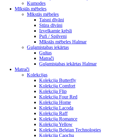
Kumodes
Mīkstās mēbeles
Mīkstās mēbeles
Taisni dīvāni
Stūra dīvāni
Izvelkamie krēsli
Pufi / Spilveni
Mīkstās mēbeles Halmar
Guļamistabas iekārtas
Gultas
Matrači
Guļamistabas iekārtas Halmar
Matrači
Kolekcijas
Kolekcija Butterfly
Kolekcija Comfort
Kolekcija Flip
Kolekcija Four Red
Kolekcija Home
Kolekcija Lacoda
Kolekcija Raff
Kolekcija Romance
Kolekcija Yellow
Kolekcija Belgian Technologies
Kolekcija Caochu