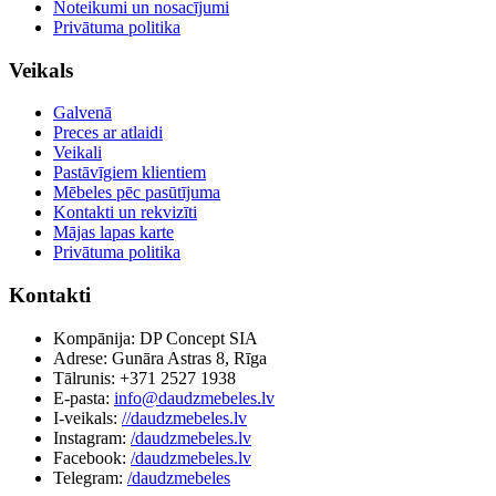
Noteikumi un nosacījumi
Privātuma politika
Veikals
Galvenā
Preces ar atlaidi
Veikali
Pastāvīgiem klientiem
Mēbeles pēc pasūtījuma
Kontakti un rekvizīti
Mājas lapas karte
Privātuma politika
Kontakti
Kompānija: DP Concept SIA
Adrese: Gunāra Astras 8, Rīga
Tālrunis: +371 2527 1938
E-pasta:
info@daudzmebeles.lv
I-veikals:
//daudzmebeles.lv
Instagram:
/daudzmebeles.lv
Facebook:
/daudzmebeles.lv
Telegram:
/daudzmebeles