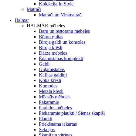
Kolekcija In Style
Matrači
Matrači un Virsmatrači
Halmar
HALMAR mēbeles
Bāru un restorānu mēbeles
Bērnu gultas
Biroja galdi un konsoles
Biroja krēsli
Dārza mēbeles
Ēdamistabas komplekti
Galdi
Guļamistabas
Kafijas galdiņi
Koka krēsli
Kumodes
Metāla krēsli
Mīkstās mēbeles
Pakaramie
Papildus mēbeles
Piekaramie plaukti / Sienas skapiši
Plaukti
Priekšnama iekārtas
Sekcijas
Skapji un vitrīnas