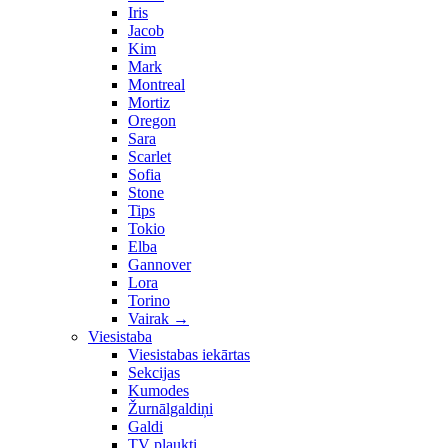
Iris
Jacob
Kim
Mark
Montreal
Mortiz
Oregon
Sara
Scarlet
Sofia
Stone
Tips
Tokio
Elba
Gannover
Lora
Torino
Vairak
→
Viesistaba
Viesistabas iekārtas
Sekcijas
Kumodes
Žurnālgaldiņi
Galdi
TV plaukti