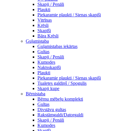
Skapji / Penāli
Plaukti
Piekaramie plaukti / Sienas skapiši
Vitrīnas
Krēsli
Skapīši
Bāra Krēsli
Guļamistaba
Guļamistabas iekārtas
Gultas
Skapji / Penāli
Kumodes
Naktsskapīši
Plaukti
Piekaramie plaukti / Sienas skapiši
Tualetes galdiņš / Spogulis
Skapji kupe
Bērnistaba
Bērnu mēbeļu komplekti
Gultas
Divstāvu gultas
Rakstāmgaldi/Datorgaldi
Skapji / Penāli
Kumodes
Skapīši