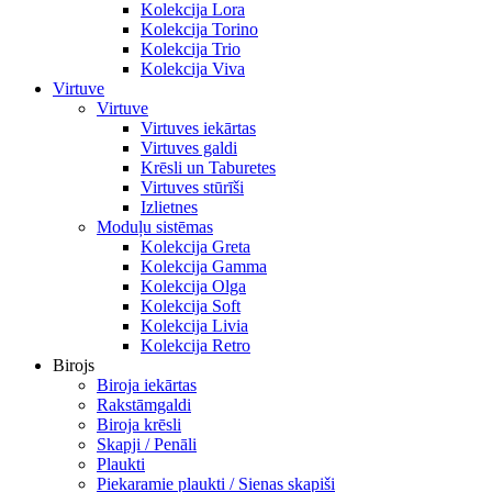
Kolekcija Lora
Kolekcija Torino
Kolekcija Trio
Kolekcija Viva
Virtuve
Virtuve
Virtuves iekārtas
Virtuves galdi
Krēsli un Taburetes
Virtuves stūrīši
Izlietnes
Moduļu sistēmas
Kolekcija Greta
Kolekcija Gamma
Kolekcija Olga
Kolekcija Soft
Kolekcija Livia
Kolekcija Retro
Birojs
Biroja iekārtas
Rakstāmgaldi
Biroja krēsli
Skapji / Penāli
Plaukti
Piekaramie plaukti / Sienas skapiši