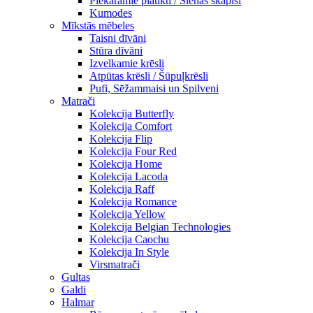
Piekaramie plaukti / Sienas skapiši
Kumodes
Mīkstās mēbeles
Taisni dīvāni
Stūra dīvāni
Izvelkamie krēsli
Atpūtas krēsli / Šūpuļkrēsli
Pufi, Sēžammaisi un Spilveni
Matrači
Kolekcija Butterfly
Kolekcija Comfort
Kolekcija Flip
Kolekcija Four Red
Kolekcija Home
Kolekcija Lacoda
Kolekcija Raff
Kolekcija Romance
Kolekcija Yellow
Kolekcija Belgian Technologies
Kolekcija Caochu
Kolekcija In Style
Virsmatrači
Gultas
Galdi
Halmar