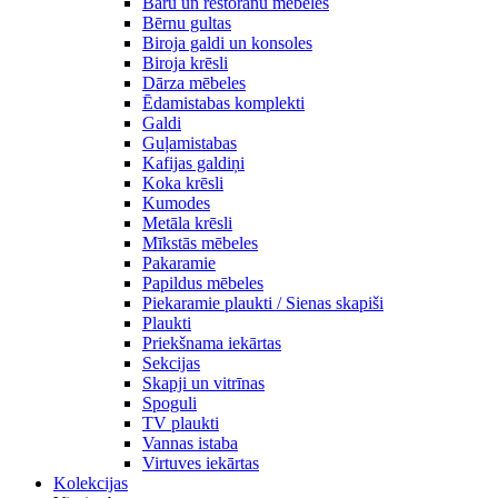
Bāru un restorānu mēbeles
Bērnu gultas
Biroja galdi un konsoles
Biroja krēsli
Dārza mēbeles
Ēdamistabas komplekti
Galdi
Guļamistabas
Kafijas galdiņi
Koka krēsli
Kumodes
Metāla krēsli
Mīkstās mēbeles
Pakaramie
Papildus mēbeles
Piekaramie plaukti / Sienas skapiši
Plaukti
Priekšnama iekārtas
Sekcijas
Skapji un vitrīnas
Spoguli
TV plaukti
Vannas istaba
Virtuves iekārtas
Kolekcijas