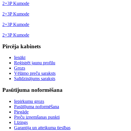
2+3P Kumode
2+3P Kumode
2+3P Kumode
2+3P Kumode
Pircēja kabinets
Ienākt
Reģistrēt jaunu profilu
Grozs
Vēlāmo preču saraksts
Salīdzinājums saraksts
Pasūtījuma noformēšana
Iepirkumu grozs
Pasūtījuma noformēšana
Piegāde
Preču izņemšanas punkti
Līzings
Garantija un atteikuma tiesības