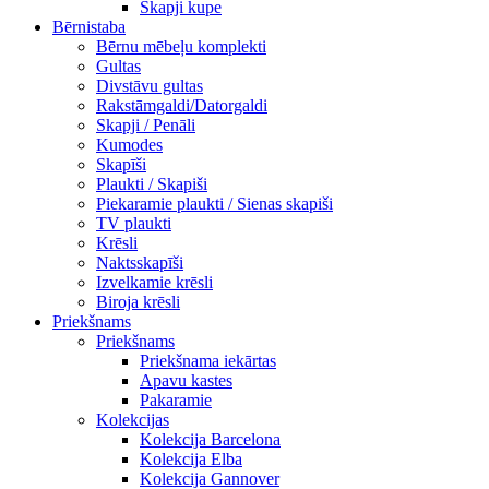
Skapji kupe
Bērnistaba
Bērnu mēbeļu komplekti
Gultas
Divstāvu gultas
Rakstāmgaldi/Datorgaldi
Skapji / Penāli
Kumodes
Skapīši
Plaukti / Skapiši
Piekaramie plaukti / Sienas skapiši
TV plaukti
Krēsli
Naktsskapīši
Izvelkamie krēsli
Biroja krēsli
Priekšnams
Priekšnams
Priekšnama iekārtas
Apavu kastes
Pakaramie
Kolekcijas
Kolekcija Barcelona
Kolekcija Elba
Kolekcija Gannover