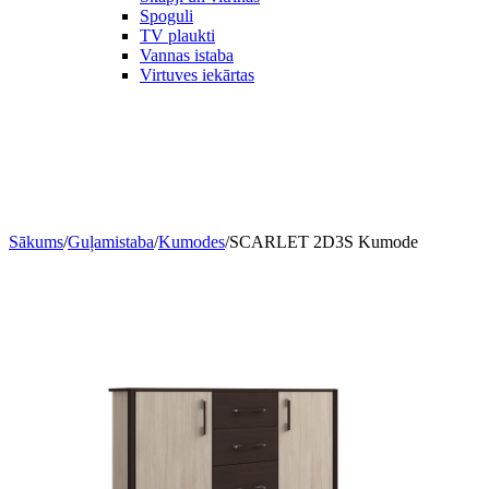
Spoguli
TV plaukti
Vannas istaba
Virtuves iekārtas
Sākums
/
Guļamistaba
/
Kumodes
/
SCARLET 2D3S Kumode