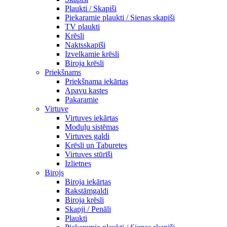
Plaukti / Skapiši
Piekaramie plaukti / Sienas skapiši
TV plaukti
Krēsli
Naktsskapīši
Izvelkamie krēsli
Biroja krēsli
Priekšnams
Priekšnama iekārtas
Apavu kastes
Pakaramie
Virtuve
Virtuves iekārtas
Moduļu sistēmas
Virtuves galdi
Krēsli un Taburetes
Virtuves stūrīši
Izlietnes
Birojs
Biroja iekārtas
Rakstāmgaldi
Biroja krēsli
Skapji / Penāli
Plaukti