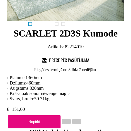
SCARLET 2D3S Kumode
Artikuls:
82214010
PRECE PĒC PASŪTĪJUMA
Piegādes termiņš no 3 līdz 7 nedēļām.
Platums:
1360
mm
Dziļums:
460
mm
Augstums:
820
mm
Krāsa:
oak sonoma/wenge magic
Svars, brutto:
59.31
kg
€
151,00
Nopirkt