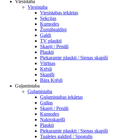
Viesistaba
Viesistaba
Viesistabas iekārtas
Sekcijas
Kumodes
Žurnālgaldiņi
Galdi
TV plaukti
Skapji / Penāli
Plaukti
Piekaramie plaukti / Sienas skapiši
Vitrīnas
Krēsli
Skapīši
Bāra Krēsli
Guļamistaba
Guļamistaba
Guļamistabas iekārtas
Gultas
Skapji / Penāli
Kumodes
Naktsskapīši
Plaukti
Piekaramie plaukti / Sienas skapiši
Tualetes galdiņš / Spogulis