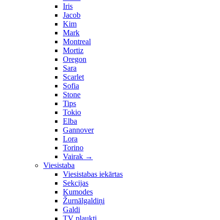
Iris
Jacob
Kim
Mark
Montreal
Mortiz
Oregon
Sara
Scarlet
Sofia
Stone
Tips
Tokio
Elba
Gannover
Lora
Torino
Vairak
→
Viesistaba
Viesistabas iekārtas
Sekcijas
Kumodes
Žurnālgaldiņi
Galdi
TV plaukti