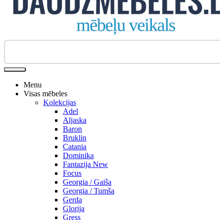
Biroja krēsli
Menu
Visas mēbeles
Kolekcijas
Adel
Aljaska
Baron
Bruklin
Catania
Dominika
Fantazija New
Focus
Georgia / Gaiša
Georgia / Tumša
Gerda
Glorija
Gress