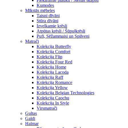
Piekaramie plaukti / Sienas skapiši
Kumodes
Mīkstās mēbeles
Taisni dīvāni
Stūra dīvāni
Izvelkamie krēsli
Atpūtas krēsli / Šūpuļkrēsli
Pufi, Sēžammaisi un Spilveni
Matrači
Kolekcija Butterfly
Kolekcija Comfort
Kolekcija Flip
Kolekcija Four Red
Kolekcija Home
Kolekcija Lacoda
Kolekcija Raff
Kolekcija Romance
Kolekcija Yellow
Kolekcija Belgian Technologies
Kolekcija Caochu
Kolekcija In Style
Virsmatrači
Gultas
Galdi
Halmar