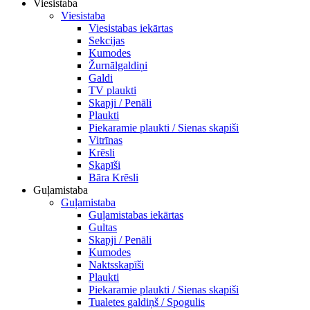
Viesistaba
Viesistaba
Viesistabas iekārtas
Sekcijas
Kumodes
Žurnālgaldiņi
Galdi
TV plaukti
Skapji / Penāli
Plaukti
Piekaramie plaukti / Sienas skapiši
Vitrīnas
Krēsli
Skapīši
Bāra Krēsli
Guļamistaba
Guļamistaba
Guļamistabas iekārtas
Gultas
Skapji / Penāli
Kumodes
Naktsskapīši
Plaukti
Piekaramie plaukti / Sienas skapiši
Tualetes galdiņš / Spogulis