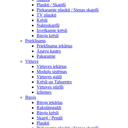
Plaukti / Skapiši
Piekaramie plaukti / Sienas skapiši
TV plaukti
Krēsli
Naktsskapīši
Izvelkamie krēsli
Biroja krēsli
Priekšnams
Priekšnama iekārtas
Apavu kastes
Pakaramie
Virtuve
Virtuves iekārtas
Moduļu sistēmas
Virtuves galdi
Krēsli un Taburetes
Virtuves stūrīši
Izlietnes
Birojs
Biroja iekārtas
Rakstāmgaldi
Biroja krēsli
Skapji / Penāli
Plaukti