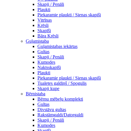
Skapji / Penāli
Plaukti
Piekaramie plaukti / Sienas skapiši
Vitrīnas
Krēsli
Skapīši
Bāra Krēsli
Guļamistaba
Guļamistabas iekārtas
Gultas
Skapji / Penāli
Kumodes
Naktsskapīši
Plaukti
Piekaramie plaukti / Sienas skapiši
Tualetes galdiņš / Spogulis
Skapji kupe
Bērnistaba
Bērnu mēbeļu komplekti
Gultas
Divstāvu gultas
Rakstāmgaldi/Datorgaldi
Skapji / Penāli
Kumodes
Skapīši