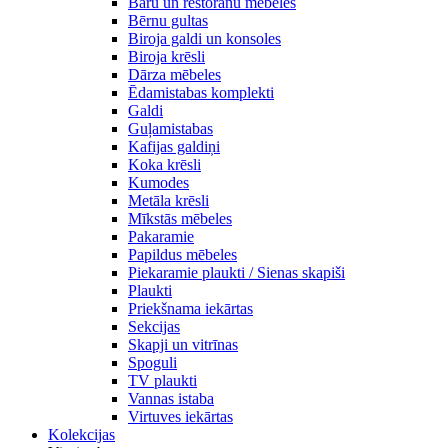
Bāru un restorānu mēbeles
Bērnu gultas
Biroja galdi un konsoles
Biroja krēsli
Dārza mēbeles
Ēdamistabas komplekti
Galdi
Guļamistabas
Kafijas galdiņi
Koka krēsli
Kumodes
Metāla krēsli
Mīkstās mēbeles
Pakaramie
Papildus mēbeles
Piekaramie plaukti / Sienas skapiši
Plaukti
Priekšnama iekārtas
Sekcijas
Skapji un vitrīnas
Spoguli
TV plaukti
Vannas istaba
Virtuves iekārtas
Kolekcijas