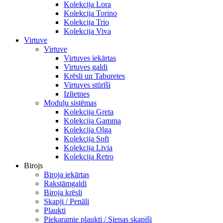
Kolekcija Lora
Kolekcija Torino
Kolekcija Trio
Kolekcija Viva
Virtuve
Virtuve
Virtuves iekārtas
Virtuves galdi
Krēsli un Taburetes
Virtuves stūrīši
Izlietnes
Moduļu sistēmas
Kolekcija Greta
Kolekcija Gamma
Kolekcija Olga
Kolekcija Soft
Kolekcija Livia
Kolekcija Retro
Birojs
Biroja iekārtas
Rakstāmgaldi
Biroja krēsli
Skapji / Penāli
Plaukti
Piekaramie plaukti / Sienas skapiši