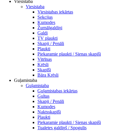
Viesistaba
Viesistaba
Viesistabas iekārtas
Sekcijas
Kumodes
Žurnālgaldiņi
Galdi
TV plaukti
Skapji / Penāli
Plaukti
Piekaramie plaukti / Sienas skapiši
Vitrīnas
Krēsli
Skapīši
Bāra Krēsli
Guļamistaba
Guļamistaba
Guļamistabas iekārtas
Gultas
Skapji / Penāli
Kumodes
Naktsskapīši
Plaukti
Piekaramie plaukti / Sienas skapiši
Tualetes galdiņš / Spogulis