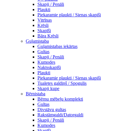
Skapji / Penāli
Plaukti
Piekaramie plaukti / Sienas skapiši
Vitrīnas
Krēsli
Skapīši
Bāra Krēsli
Guļamistaba
Guļamistabas iekārtas
Gultas
Skapji / Penāli
Kumodes
Naktsskapīši
Plaukti
Piekaramie plaukti / Sienas skapiši
Tualetes galdiņš / Spogulis
Skapji kupe
Bērnistaba
Bērnu mēbeļu komplekti
Gultas
Divstāvu gultas
Rakstāmgaldi/Datorgaldi
Skapji / Penāli
Kumodes
Skapīši