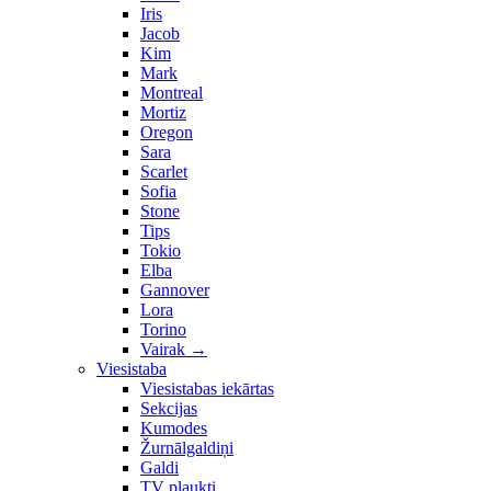
Iris
Jacob
Kim
Mark
Montreal
Mortiz
Oregon
Sara
Scarlet
Sofia
Stone
Tips
Tokio
Elba
Gannover
Lora
Torino
Vairak
→
Viesistaba
Viesistabas iekārtas
Sekcijas
Kumodes
Žurnālgaldiņi
Galdi
TV plaukti