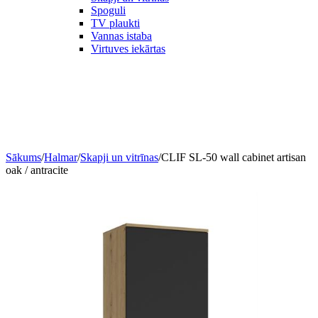
Spoguli
TV plaukti
Vannas istaba
Virtuves iekārtas
Sākums
/
Halmar
/
Skapji un vitrīnas
/
CLIF SL-50 wall cabinet artisan
oak / antracite