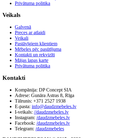
Privātuma politika
Veikals
Galvenā
Preces ar atlaidi
Veikali
Pastāvīgiem klientiem
Mēbeles pēc pasūtījuma
Kontakti un rekvizīti
Mājas lapas karte
Privātuma politika
Kontakti
Kompānija: DP Concept SIA
Adrese: Gunāra Astras 8, Rīga
Tālrunis: +371 2527 1938
E-pasta:
info@daudzmebeles.lv
I-veikals:
//daudzmebeles.lv
Instagram:
/daudzmebeles.lv
Facebook:
/daudzmebeles.lv
Telegram:
/daudzmebeles