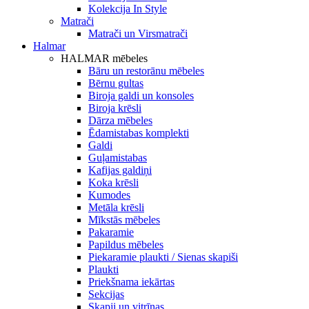
Kolekcija In Style
Matrači
Matrači un Virsmatrači
Halmar
HALMAR mēbeles
Bāru un restorānu mēbeles
Bērnu gultas
Biroja galdi un konsoles
Biroja krēsli
Dārza mēbeles
Ēdamistabas komplekti
Galdi
Guļamistabas
Kafijas galdiņi
Koka krēsli
Kumodes
Metāla krēsli
Mīkstās mēbeles
Pakaramie
Papildus mēbeles
Piekaramie plaukti / Sienas skapiši
Plaukti
Priekšnama iekārtas
Sekcijas
Skapji un vitrīnas