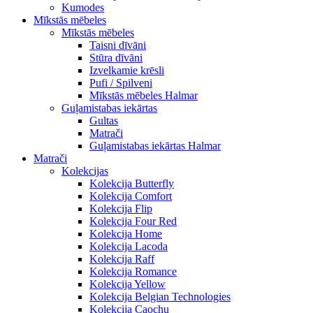
Kumodes
Mīkstās mēbeles
Mīkstās mēbeles
Taisni dīvāni
Stūra dīvāni
Izvelkamie krēsli
Pufi / Spilveni
Mīkstās mēbeles Halmar
Guļamistabas iekārtas
Gultas
Matrači
Guļamistabas iekārtas Halmar
Matrači
Kolekcijas
Kolekcija Butterfly
Kolekcija Comfort
Kolekcija Flip
Kolekcija Four Red
Kolekcija Home
Kolekcija Lacoda
Kolekcija Raff
Kolekcija Romance
Kolekcija Yellow
Kolekcija Belgian Technologies
Kolekcija Caochu