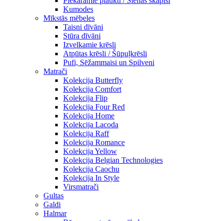
Piekaramie plaukti / Sienas skapiši
Kumodes
Mīkstās mēbeles
Taisni dīvāni
Stūra dīvāni
Izvelkamie krēsli
Atpūtas krēsli / Šūpuļkrēsli
Pufi, Sēžammaisi un Spilveni
Matrači
Kolekcija Butterfly
Kolekcija Comfort
Kolekcija Flip
Kolekcija Four Red
Kolekcija Home
Kolekcija Lacoda
Kolekcija Raff
Kolekcija Romance
Kolekcija Yellow
Kolekcija Belgian Technologies
Kolekcija Caochu
Kolekcija In Style
Virsmatrači
Gultas
Galdi
Halmar