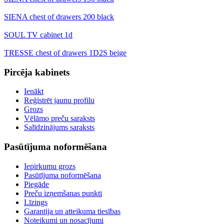
SIENA chest of drawers 200 black
SOUL TV cabinet 1d
TRESSE chest of drawers 1D2S beige
Pircēja kabinets
Ienākt
Reģistrēt jaunu profilu
Grozs
Vēlāmo preču saraksts
Salīdzinājums saraksts
Pasūtījuma noformēšana
Iepirkumu grozs
Pasūtījuma noformēšana
Piegāde
Preču izņemšanas punkti
Līzings
Garantija un atteikuma tiesības
Noteikumi un nosacījumi