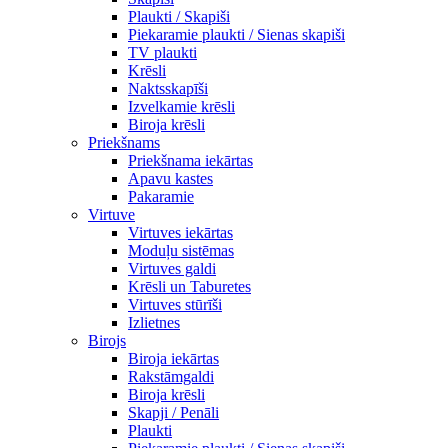
Plaukti / Skapiši
Piekaramie plaukti / Sienas skapiši
TV plaukti
Krēsli
Naktsskapīši
Izvelkamie krēsli
Biroja krēsli
Priekšnams
Priekšnama iekārtas
Apavu kastes
Pakaramie
Virtuve
Virtuves iekārtas
Moduļu sistēmas
Virtuves galdi
Krēsli un Taburetes
Virtuves stūrīši
Izlietnes
Birojs
Biroja iekārtas
Rakstāmgaldi
Biroja krēsli
Skapji / Penāli
Plaukti