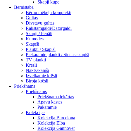
Skapji kupe
Bērnistaba
Bērnu mēbeļu komplekti
Gultas
Divstāvu gultas
Rakstāmgaldi/Datorgaldi
Skapji / Penāli
Kumodes
Skapīši
Plaukti / Skapiši
Piekaramie plaukti / Sienas skapiši
TV plaukti
Krēsli
Naktsskapīši
Izvelkamie krēsli
Biroja krēsli
Priekšnams
Priekšnams
Priekšnama iekārtas
Apavu kastes
Pakaramie
Kolekcijas
Kolekcija Barcelona
Kolekcija Elba
Kolekcija Gannover