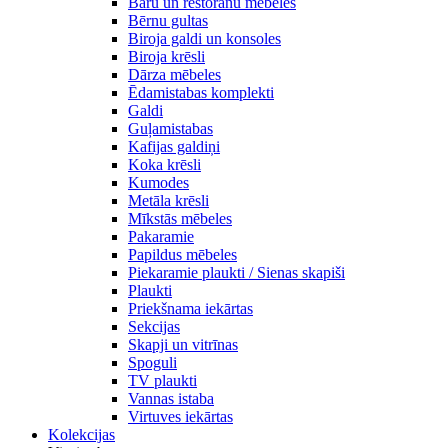
Bāru un restorānu mēbeles
Bērnu gultas
Biroja galdi un konsoles
Biroja krēsli
Dārza mēbeles
Ēdamistabas komplekti
Galdi
Guļamistabas
Kafijas galdiņi
Koka krēsli
Kumodes
Metāla krēsli
Mīkstās mēbeles
Pakaramie
Papildus mēbeles
Piekaramie plaukti / Sienas skapiši
Plaukti
Priekšnama iekārtas
Sekcijas
Skapji un vitrīnas
Spoguli
TV plaukti
Vannas istaba
Virtuves iekārtas
Kolekcijas