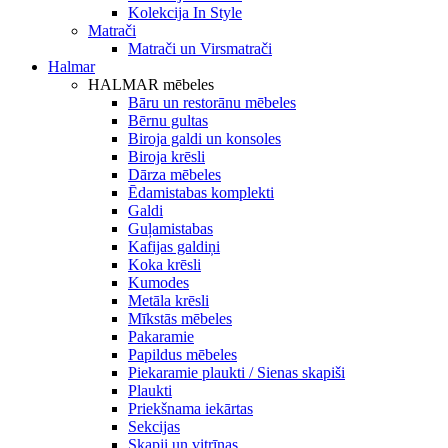
Kolekcija In Style
Matrači
Matrači un Virsmatrači
Halmar
HALMAR mēbeles
Bāru un restorānu mēbeles
Bērnu gultas
Biroja galdi un konsoles
Biroja krēsli
Dārza mēbeles
Ēdamistabas komplekti
Galdi
Guļamistabas
Kafijas galdiņi
Koka krēsli
Kumodes
Metāla krēsli
Mīkstās mēbeles
Pakaramie
Papildus mēbeles
Piekaramie plaukti / Sienas skapiši
Plaukti
Priekšnama iekārtas
Sekcijas
Skapji un vitrīnas