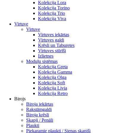
Kolekcija Lora
Kolekcija Torino
Kolekcija Trio
Kolekcija Viva
Virtuve
Virtuve
Virtuves iekārtas
Virtuves galdi
Krēsli un Taburetes
Virtuves stūrīši
Izlietnes
Moduļu sistēmas
Kolekcija Greta
Kolekcija Gamma
Kolekcija Olga
Kolekcija Soft
Kolekcija Livia
Kolekcija Retro
Birojs
Biroja iekārtas
Rakstāmgaldi
Biroja krēsli
Skapji / Penāli
Plaukti
Piekaramie plaukti / Sienas skapiši