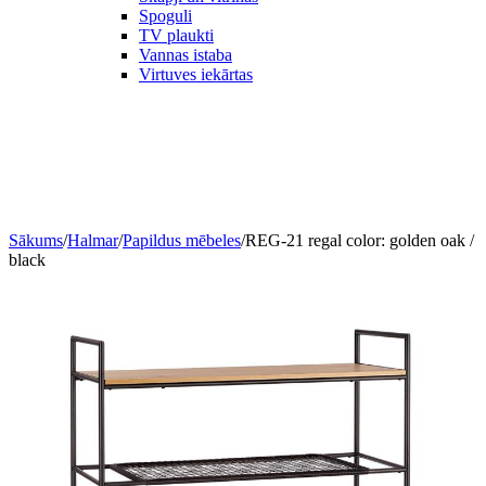
Spoguli
TV plaukti
Vannas istaba
Virtuves iekārtas
Sākums
/
Halmar
/
Papildus mēbeles
/
REG-21 regal color: golden oak /
black