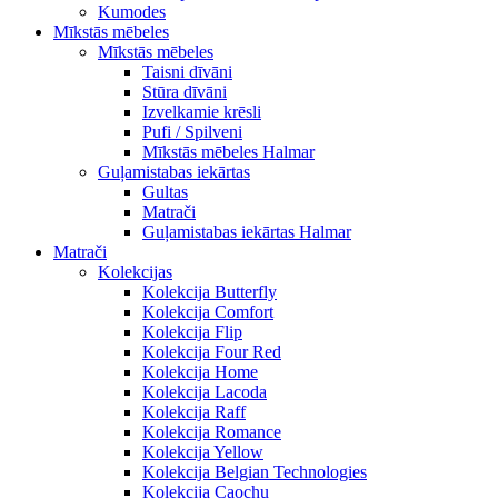
Kumodes
Mīkstās mēbeles
Mīkstās mēbeles
Taisni dīvāni
Stūra dīvāni
Izvelkamie krēsli
Pufi / Spilveni
Mīkstās mēbeles Halmar
Guļamistabas iekārtas
Gultas
Matrači
Guļamistabas iekārtas Halmar
Matrači
Kolekcijas
Kolekcija Butterfly
Kolekcija Comfort
Kolekcija Flip
Kolekcija Four Red
Kolekcija Home
Kolekcija Lacoda
Kolekcija Raff
Kolekcija Romance
Kolekcija Yellow
Kolekcija Belgian Technologies
Kolekcija Caochu