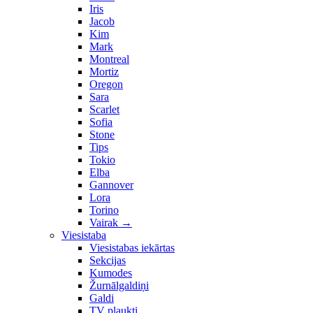
Iris
Jacob
Kim
Mark
Montreal
Mortiz
Oregon
Sara
Scarlet
Sofia
Stone
Tips
Tokio
Elba
Gannover
Lora
Torino
Vairak
→
Viesistaba
Viesistabas iekārtas
Sekcijas
Kumodes
Žurnālgaldiņi
Galdi
TV plaukti