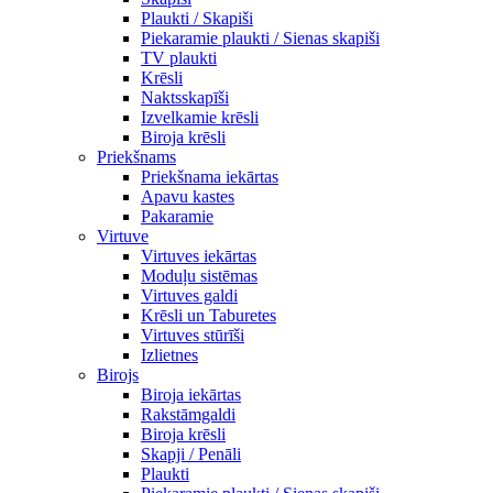
Plaukti / Skapiši
Piekaramie plaukti / Sienas skapiši
TV plaukti
Krēsli
Naktsskapīši
Izvelkamie krēsli
Biroja krēsli
Priekšnams
Priekšnama iekārtas
Apavu kastes
Pakaramie
Virtuve
Virtuves iekārtas
Moduļu sistēmas
Virtuves galdi
Krēsli un Taburetes
Virtuves stūrīši
Izlietnes
Birojs
Biroja iekārtas
Rakstāmgaldi
Biroja krēsli
Skapji / Penāli
Plaukti