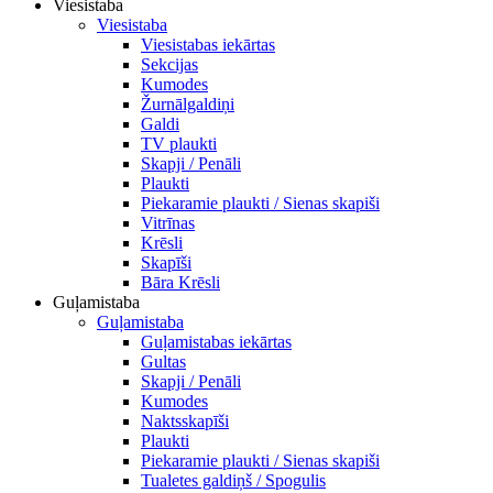
Viesistaba
Viesistaba
Viesistabas iekārtas
Sekcijas
Kumodes
Žurnālgaldiņi
Galdi
TV plaukti
Skapji / Penāli
Plaukti
Piekaramie plaukti / Sienas skapiši
Vitrīnas
Krēsli
Skapīši
Bāra Krēsli
Guļamistaba
Guļamistaba
Guļamistabas iekārtas
Gultas
Skapji / Penāli
Kumodes
Naktsskapīši
Plaukti
Piekaramie plaukti / Sienas skapiši
Tualetes galdiņš / Spogulis