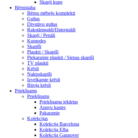
Skapji kupe
Bērnistaba
Bērnu mēbeļu komplekti
Gultas
Divstāvu gultas
Rakstāmgaldi/Datorgaldi
Skapji / Penāli
Kumodes
Skapīši
Plaukti / Skapiši
Piekaramie plaukti / Sienas skapiši
TV plaukti
Krēsli
Naktsskapīši
Izvelkamie krēsli
Biroja krēsli
Priekšnams
Priekšnams
Priekšnama iekārtas
Apavu kastes
Pakaramie
Kolekcijas
Kolekcija Barcelona
Kolekcija Elba
Kolekcija Gannover