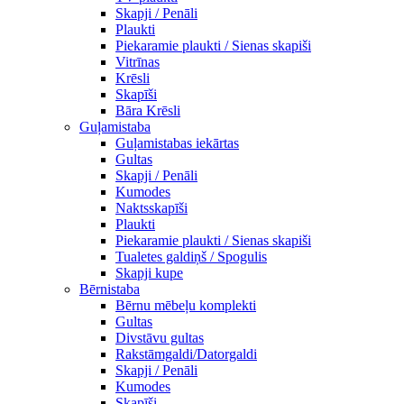
Skapji / Penāli
Plaukti
Piekaramie plaukti / Sienas skapiši
Vitrīnas
Krēsli
Skapīši
Bāra Krēsli
Guļamistaba
Guļamistabas iekārtas
Gultas
Skapji / Penāli
Kumodes
Naktsskapīši
Plaukti
Piekaramie plaukti / Sienas skapiši
Tualetes galdiņš / Spogulis
Skapji kupe
Bērnistaba
Bērnu mēbeļu komplekti
Gultas
Divstāvu gultas
Rakstāmgaldi/Datorgaldi
Skapji / Penāli
Kumodes
Skapīši