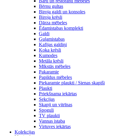
Bāru un restorānu mēbeles
Bērnu gultas
Biroja galdi un konsoles
Biroja krēsli
Dārza mēbeles
Ēdamistabas komplekti
Galdi
Guļamistabas
Kafijas galdiņi
Koka krēsli
Kumodes
Metāla krēsli
Mīkstās mēbeles
Pakaramie
Papildus mēbeles
Piekaramie plaukti / Sienas skapiši
Plaukti
Priekšnama iekārtas
Sekcijas
Skapji un vitrīnas
Spoguli
TV plaukti
Vannas istaba
Virtuves iekārtas
Kolekcijas