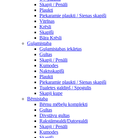
Skapji / Penāli
Plaukti
Piekaramie plaukti / Sienas skapiši
Vitrīnas
Krēsli
Skapīši
Bāra Krēsli
Guļamistaba
Guļamistabas iekārtas
Gultas
Skapji / Penāli
Kumodes
Naktsskapīši
Plaukti
Piekaramie plaukti / Sienas skapiši
Tualetes galdiņš / Spogulis
Skapji kupe
Bērnistaba
Bērnu mēbeļu komplekti
Gultas
Divstāvu gultas
Rakstāmgaldi/Datorgaldi
Skapji / Penāli
Kumodes
Skapīši