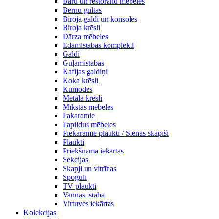
Bāru un restorānu mēbeles
Bērnu gultas
Biroja galdi un konsoles
Biroja krēsli
Dārza mēbeles
Ēdamistabas komplekti
Galdi
Guļamistabas
Kafijas galdiņi
Koka krēsli
Kumodes
Metāla krēsli
Mīkstās mēbeles
Pakaramie
Papildus mēbeles
Piekaramie plaukti / Sienas skapiši
Plaukti
Priekšnama iekārtas
Sekcijas
Skapji un vitrīnas
Spoguli
TV plaukti
Vannas istaba
Virtuves iekārtas
Kolekcijas