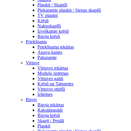
Plaukti / Skapiši
Piekaramie plaukti / Sienas skapiši
TV plaukti
Krēsli
Naktsskapīši
Izvelkamie krēsli
Biroja krēsli
Priekšnams
Priekšnama iekārtas
Apavu kastes
Pakaramie
Virtuve
Virtuves iekārtas
Moduļu sistēmas
Virtuves galdi
Krēsli un Taburetes
Virtuves stūrīši
Izlietnes
Birojs
Biroja iekārtas
Rakstāmgaldi
Biroja krēsli
Skapji / Penāli
Plaukti