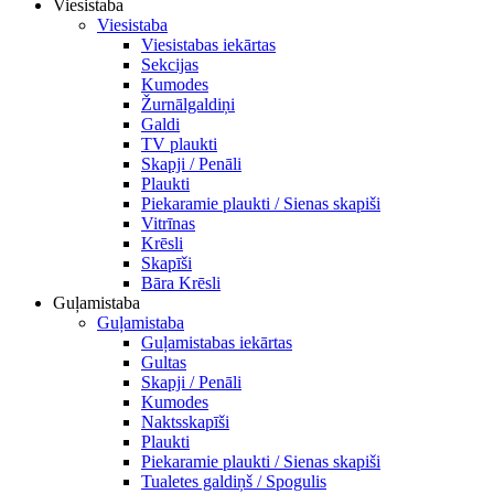
Viesistaba
Viesistaba
Viesistabas iekārtas
Sekcijas
Kumodes
Žurnālgaldiņi
Galdi
TV plaukti
Skapji / Penāli
Plaukti
Piekaramie plaukti / Sienas skapiši
Vitrīnas
Krēsli
Skapīši
Bāra Krēsli
Guļamistaba
Guļamistaba
Guļamistabas iekārtas
Gultas
Skapji / Penāli
Kumodes
Naktsskapīši
Plaukti
Piekaramie plaukti / Sienas skapiši
Tualetes galdiņš / Spogulis