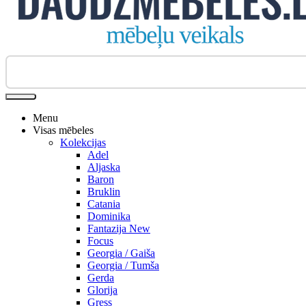
Biroja krēsli
Menu
Visas mēbeles
Kolekcijas
Adel
Aljaska
Baron
Bruklin
Catania
Dominika
Fantazija New
Focus
Georgia / Gaiša
Georgia / Tumša
Gerda
Glorija
Gress