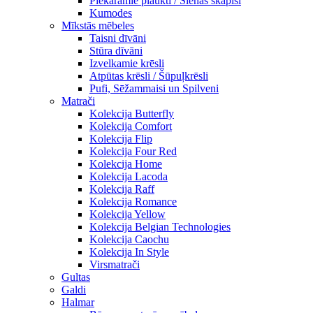
Piekaramie plaukti / Sienas skapiši
Kumodes
Mīkstās mēbeles
Taisni dīvāni
Stūra dīvāni
Izvelkamie krēsli
Atpūtas krēsli / Šūpuļkrēsli
Pufi, Sēžammaisi un Spilveni
Matrači
Kolekcija Butterfly
Kolekcija Comfort
Kolekcija Flip
Kolekcija Four Red
Kolekcija Home
Kolekcija Lacoda
Kolekcija Raff
Kolekcija Romance
Kolekcija Yellow
Kolekcija Belgian Technologies
Kolekcija Caochu
Kolekcija In Style
Virsmatrači
Gultas
Galdi
Halmar