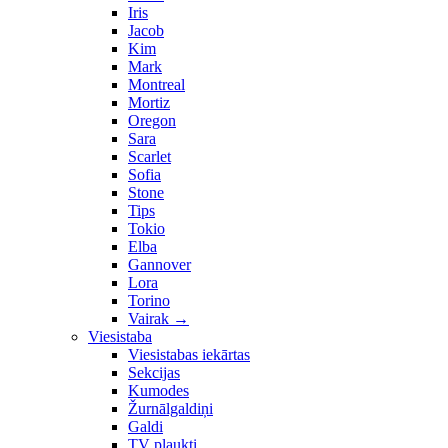
Iris
Jacob
Kim
Mark
Montreal
Mortiz
Oregon
Sara
Scarlet
Sofia
Stone
Tips
Tokio
Elba
Gannover
Lora
Torino
Vairak
→
Viesistaba
Viesistabas iekārtas
Sekcijas
Kumodes
Žurnālgaldiņi
Galdi
TV plaukti