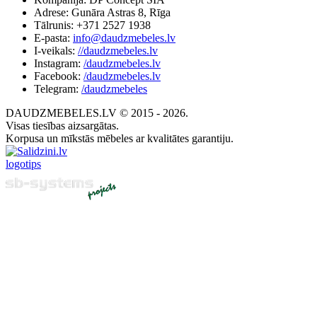
Adrese: Gunāra Astras 8, Rīga
Tālrunis: +371 2527 1938
E-pasta:
info@daudzmebeles.lv
I-veikals:
//daudzmebeles.lv
Instagram:
/daudzmebeles.lv
Facebook:
/daudzmebeles.lv
Telegram:
/daudzmebeles
DAUDZMEBELES.LV © 2015 - 2026.
Visas tiesības aizsargātas.
Korpusa un mīkstās mēbeles ar kvalitātes garantiju.