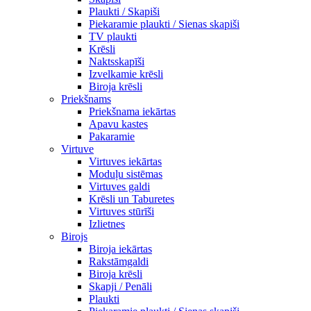
Plaukti / Skapiši
Piekaramie plaukti / Sienas skapiši
TV plaukti
Krēsli
Naktsskapīši
Izvelkamie krēsli
Biroja krēsli
Priekšnams
Priekšnama iekārtas
Apavu kastes
Pakaramie
Virtuve
Virtuves iekārtas
Moduļu sistēmas
Virtuves galdi
Krēsli un Taburetes
Virtuves stūrīši
Izlietnes
Birojs
Biroja iekārtas
Rakstāmgaldi
Biroja krēsli
Skapji / Penāli
Plaukti