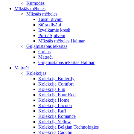
Kumodes
Mīkstās mēbeles
Mīkstās mēbeles
Taisni dīvāni
Stūra dīvāni
Izvelkamie krēsli
Pufi / Spilveni
Mīkstās mēbeles Halmar
Guļamistabas iekārtas
Gultas
Matrači
Guļamistabas iekārtas Halmar
Matrači
Kolekcijas
Kolekcija Butterfly
Kolekcija Comfort
Kolekcija Flip
Kolekcija Four Red
Kolekcija Home
Kolekcija Lacoda
Kolekcija Raff
Kolekcija Romance
Kolekcija Yellow
Kolekcija Belgian Technologies
Kolekcija Caochu