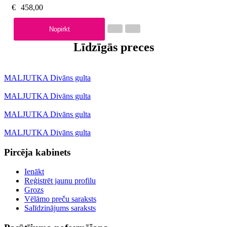
€
458,00
Nopirkt
Līdzīgās preces
MALJUTKA Divāns gulta
MALJUTKA Divāns gulta
MALJUTKA Divāns gulta
MALJUTKA Divāns gulta
Pircēja kabinets
Ienākt
Reģistrēt jaunu profilu
Grozs
Vēlāmo preču saraksts
Salīdzinājums saraksts