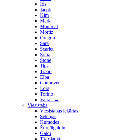
Iris
Jacob
Kim
Mark
Montreal
Mortiz
Oregon
Sara
Scarlet
Sofia
Stone
Tips
Tokio
Elba
Gannover
Lora
Torino
Vairak
→
Viesistaba
Viesistabas iekārtas
Sekcijas
Kumodes
Žurnālgaldiņi
Galdi
TV plaukti