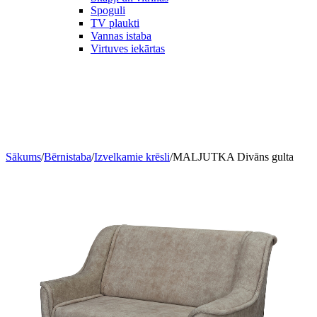
Spoguli
TV plaukti
Vannas istaba
Virtuves iekārtas
Sākums
/
Bērnistaba
/
Izvelkamie krēsli
/
MALJUTKA Divāns gulta