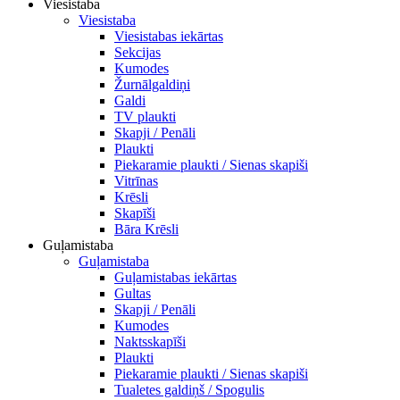
Viesistaba
Viesistaba
Viesistabas iekārtas
Sekcijas
Kumodes
Žurnālgaldiņi
Galdi
TV plaukti
Skapji / Penāli
Plaukti
Piekaramie plaukti / Sienas skapiši
Vitrīnas
Krēsli
Skapīši
Bāra Krēsli
Guļamistaba
Guļamistaba
Guļamistabas iekārtas
Gultas
Skapji / Penāli
Kumodes
Naktsskapīši
Plaukti
Piekaramie plaukti / Sienas skapiši
Tualetes galdiņš / Spogulis