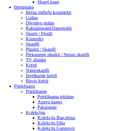
Skapji kupe
Bērnistaba
Bērnu mēbeļu komplekti
Gultas
Divstāvu gultas
Rakstāmgaldi/Datorgaldi
Skapji / Penāli
Kumodes
Skapīši
Plaukti / Skapiši
Piekaramie plaukti / Sienas skapiši
TV plaukti
Krēsli
Naktsskapīši
Izvelkamie krēsli
Biroja krēsli
Priekšnams
Priekšnams
Priekšnama iekārtas
Apavu kastes
Pakaramie
Kolekcijas
Kolekcija Barcelona
Kolekcija Elba
Kolekcija Gannover