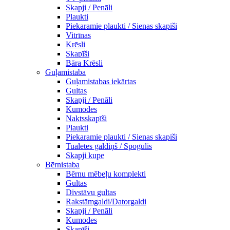
Skapji / Penāli
Plaukti
Piekaramie plaukti / Sienas skapiši
Vitrīnas
Krēsli
Skapīši
Bāra Krēsli
Guļamistaba
Guļamistabas iekārtas
Gultas
Skapji / Penāli
Kumodes
Naktsskapīši
Plaukti
Piekaramie plaukti / Sienas skapiši
Tualetes galdiņš / Spogulis
Skapji kupe
Bērnistaba
Bērnu mēbeļu komplekti
Gultas
Divstāvu gultas
Rakstāmgaldi/Datorgaldi
Skapji / Penāli
Kumodes
Skapīši