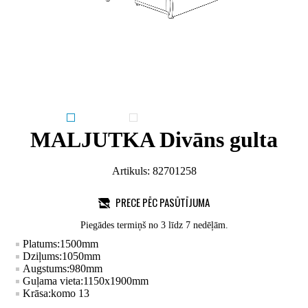
MALJUTKA Divāns gulta
Artikuls:
82701258
PRECE PĒC PASŪTĪJUMA
Piegādes termiņš no 3 līdz 7 nedēļām.
Platums:
1500
mm
Dziļums:
1050
mm
Augstums:
980
mm
Guļama vieta:
1150x1900
mm
Krāsa:
komo 13