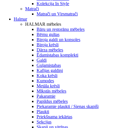
Kolekcija In Style
Matrači
Matrači un Virsmatrači
Halmar
HALMAR mēbeles
Bāru un restorānu mēbeles
Bērnu gultas
Biroja galdi un konsoles
Biroja krēsli
Dārza mēbeles
Ēdamistabas komplekti
Galdi
Guļamistabas
Kafijas galdiņi
Koka krēsli
Kumodes
Metāla krēsli
Mīkstās mēbeles
Pakaramie
Papildus mēbeles
Piekaramie plaukti / Sienas skapiši
Plaukti
Priekšnama iekārtas
Sekcijas
Skapji un vitrīnas