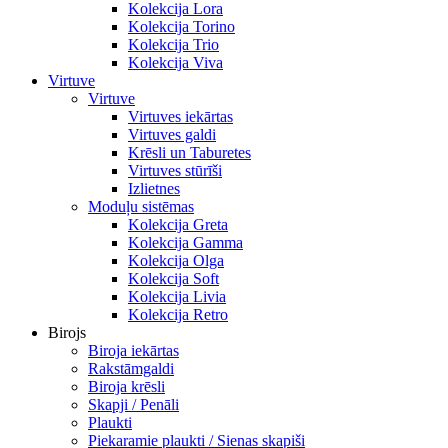
Kolekcija Lora
Kolekcija Torino
Kolekcija Trio
Kolekcija Viva
Virtuve
Virtuve
Virtuves iekārtas
Virtuves galdi
Krēsli un Taburetes
Virtuves stūrīši
Izlietnes
Moduļu sistēmas
Kolekcija Greta
Kolekcija Gamma
Kolekcija Olga
Kolekcija Soft
Kolekcija Livia
Kolekcija Retro
Birojs
Biroja iekārtas
Rakstāmgaldi
Biroja krēsli
Skapji / Penāli
Plaukti
Piekaramie plaukti / Sienas skapiši