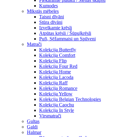
Piekaramie plaukti / Sienas skapiši
Kumodes
Mīkstās mēbeles
Taisni dīvāni
Stūra dīvāni
Izvelkamie krēsli
Atpūtas krēsli / Šūpuļkrēsli
Pufi, Sēžammaisi un Spilveni
Matrači
Kolekcija Butterfly
Kolekcija Comfort
Kolekcija Flip
Kolekcija Four Red
Kolekcija Home
Kolekcija Lacoda
Kolekcija Raff
Kolekcija Romance
Kolekcija Yellow
Kolekcija Belgian Technologies
Kolekcija Caochu
Kolekcija In Style
Virsmatrači
Gultas
Galdi
Halmar