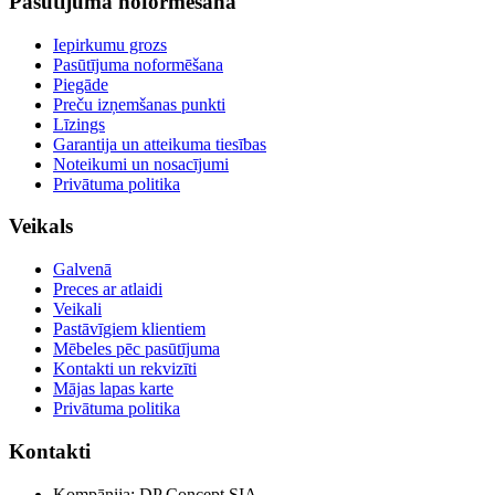
Pasūtījuma noformēšana
Iepirkumu grozs
Pasūtījuma noformēšana
Piegāde
Preču izņemšanas punkti
Līzings
Garantija un atteikuma tiesības
Noteikumi un nosacījumi
Privātuma politika
Veikals
Galvenā
Preces ar atlaidi
Veikali
Pastāvīgiem klientiem
Mēbeles pēc pasūtījuma
Kontakti un rekvizīti
Mājas lapas karte
Privātuma politika
Kontakti
Kompānija: DP Concept SIA